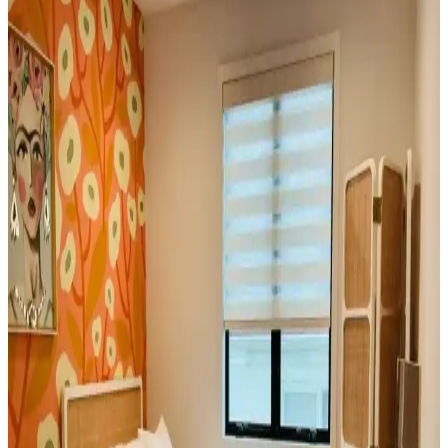
ödün verirken, pamuk ve yün gibi doğal malzemeler dayanıklılık ve
sıcaklık sunuyor. Kullanıcı deneyimleri ve alternatif çözümler bu
dengeyi ortaya koyuyor.
Küçük Oturma Odalarında Rahat Koltuk Yerleşimi
ve Dekorasyon Stratejileri
Küçük oturma odalarında rahat koltukların yerleşimi ve
dekorasyonunda fonksiyonellik ile estetiğin dengelenmesi önemlidir.
Doğru mobilya seçimi ve aksesuar kullanımı mekânı hem konforlu
hem şık kılar.
Hermes Avalon Battaniye ve Brunello Cucinelli
Çeyrek Fermuarlı Kazak İncelemesi ve Özellikleri
Hermes Avalon battaniye ve Brunello Cucinelli çeyrek fermuarlı
kazak, merino ve kaşmir karışımıyla yüksek kalite ve konfor sunar.
Ürünler dayanıklılık ve şıklığı bir arada sağlar.
Konuşma Terapisi Ofislerinde Ergonomik ve
Dayanıklı Koltuk Seçimi Kriterleri
Konuşma terapisi ofislerinde koltuk seçimi, hastaların konforu ve