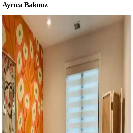
Ayrıca Bakınız
Günümüz Atma Battaniye Trendleri: Konfor ve
Estetik Arasındaki Dengeyi Anlamak
Atma battaniyelerde popüler ince ve sentetik trendler konfordan
ödün verirken, pamuk ve yün gibi doğal malzemeler dayanıklılık ve
sıcaklık sunuyor. Kullanıcı deneyimleri ve alternatif çözümler bu
dengeyi ortaya koyuyor.
Küçük Oturma Odalarında Rahat Koltuk Yerleşimi
ve Dekorasyon Stratejileri
Küçük oturma odalarında rahat koltukların yerleşimi ve
dekorasyonunda fonksiyonellik ile estetiğin dengelenmesi önemlidir.
Doğru mobilya seçimi ve aksesuar kullanımı mekânı hem konforlu
hem şık kılar.
Hermes Avalon Battaniye ve Brunello Cucinelli
Çeyrek Fermuarlı Kazak İncelemesi ve Özellikleri
Hermes Avalon battaniye ve Brunello Cucinelli çeyrek fermuarlı