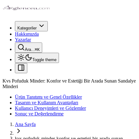
Kategoriler
Hakkımızda
Yazarlar
Ara...
⌘
K
Toggle theme
Kvs Pofuduk Minder: Konfor ve Estetiği Bir Arada Sunan Sandalye
Minderi
Ürün Tanıtımı ve Genel Özellikler
Tasarım ve Kullanım Avantajları
Kullanıcı Deneyimleri ve Gözlemler
Sonuç ve Değerlendirme
Ana Sayfa
kvs-pofuduk-minder-konfor-ve-estetigi-bir-arada-sunan-