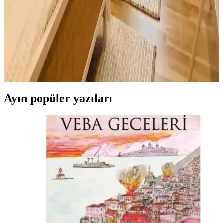
ayrıca rampa ve basamak gibi yardımcı ürünler kullanmak önemlidir.
Plaj Evlerinde Misafir Odası Tasarımında Konfor ve
Fonksiyonellik Öne Çıkıyor
Plaj evlerinde misafir odası tasarımında aydınlatma, mobilya,
depolama ve dekorasyon detayları konfor ve fonksiyonelliği artırır.
Misafirlerin rahatlığı için pratik çözümler önemlidir.
Ayın popüler yazıları