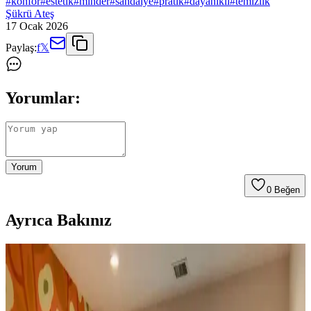
#
konfor
#
estetik
#
minder
#
sandalye
#
pratik
#
dayanikli
#
temizlik
Şükrü Ateş
17 Ocak 2026
Paylaş:
f
𝕏
Yorumlar:
Yorum
0
Beğen
Ayrıca Bakınız
Günümüz Atma Battaniye Trendleri: Konfor ve
Estetik Arasındaki Dengeyi Anlamak
Atma battaniyelerde popüler ince ve sentetik trendler konfordan