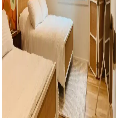
hijyen açısından önem taşır. Ergonomik, dayanıklı ve kolay
temizlenebilir koltuklar terapi sürecini destekler.
Bebekli Yatak Odasında Konfor ve Düzen Sağlama
Yöntemleri: İşlevsel ve Sıcak Mekanlar
Bebekli yatak odasında konfor ve düzen sağlamak için doğru
dekorasyon, renk uyumu ve işlevsel depolama çözümleri önerilir.
Mekanı sıcak ve kullanışlı kılmanın yolları ele alınır.
Birleşik Krallık'ta Teddy Kanepe Deneyimi: Konfor
ve Satın Alma Uyarıları
Birleşik Krallık'ta Teddy kanepe modellerinde yumuşak yastıklar ve
stok kaynaklı sünger sorunları konforu etkiliyor. İade süreçleri ve
alternatif seçenekler hakkında önemli bilgiler sunuluyor.
Yaşlanan Köpekler İçin Yatak Kenarına Halı ve
Yardımcı Ürün Seçiminde Dikkat Edilmesi
Gerekenler
Yaşlanan köpeklerin eklem sağlığını korumak için yatak kenarına
kaymaz, canlı renklerde ve kolay temizlenebilir halılar koymak,