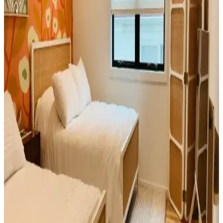
kazak, merino ve kaşmir karışımıyla yüksek kalite ve konfor sunar.
Ürünler dayanıklılık ve şıklığı bir arada sağlar.
Konuşma Terapisi Ofislerinde Ergonomik ve
Dayanıklı Koltuk Seçimi Kriterleri
Konuşma terapisi ofislerinde koltuk seçimi, hastaların konforu ve
hijyen açısından önem taşır. Ergonomik, dayanıklı ve kolay
temizlenebilir koltuklar terapi sürecini destekler.
Bebekli Yatak Odasında Konfor ve Düzen Sağlama
Yöntemleri: İşlevsel ve Sıcak Mekanlar
Bebekli yatak odasında konfor ve düzen sağlamak için doğru
dekorasyon, renk uyumu ve işlevsel depolama çözümleri önerilir.
Mekanı sıcak ve kullanışlı kılmanın yolları ele alınır.
Birleşik Krallık'ta Teddy Kanepe Deneyimi: Konfor
ve Satın Alma Uyarıları
Birleşik Krallık'ta Teddy kanepe modellerinde yumuşak yastıklar ve
stok kaynaklı sünger sorunları konforu etkiliyor. İade süreçleri ve
alternatif seçenekler hakkında önemli bilgiler sunuluyor.