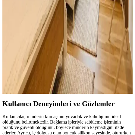
Yaşlanan Köpekler İçin Yatak Kenarına Halı ve
Yardımcı Ürün Seçiminde Dikkat Edilmesi
Gerekenler
Yaşlanan köpeklerin eklem sağlığını korumak için yatak kenarına
kaymaz, canlı renklerde ve kolay temizlenebilir halılar koymak,
ayrıca rampa ve basamak gibi yardımcı ürünler kullanmak önemlidir.
Plaj Evlerinde Misafir Odası Tasarımında Konfor ve
Fonksiyonellik Öne Çıkıyor
Plaj evlerinde misafir odası tasarımında aydınlatma, mobilya,
depolama ve dekorasyon detayları konfor ve fonksiyonelliği artırır.
Misafirlerin rahatlığı için pratik çözümler önemlidir.
Kullanıcı Deneyimleri ve Gözlemler
Kullanıcılar, minderin kumaşının yuvarlak ve kalınlığının ideal
olduğunu belirtmektedir. Bağlama ipleriyle sabitleme işleminin
pratik ve güvenli olduğunu, böylece minderin kaymadığını ifade
ederler. Ayrıca, iç dolgusu olan boncuk silikon sayesinde, otururken