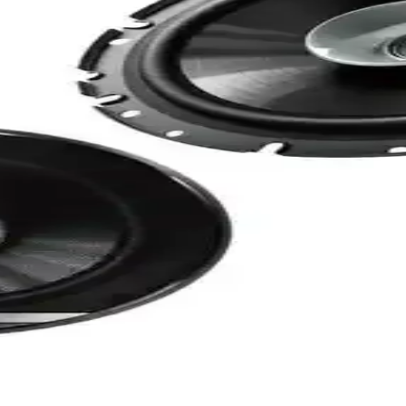
liteli Performans Sunar
çi ses deneyiminizi yükselten dayanıklı ve kaliteli oto hoparlörlerdir.
e Net Ses Kalitesi
il ses sisteminizde yüksek performans sağlar. Net ve güçlü ses deneyim
anıklılık Sunan Araç Ses Çözümü
raç içi ses kalitenizi artırır, kolay montaj sağlar ve çeşitli araçlara 
200W Güç ve Yüksek Ses Kalitesi
sarımıyla yüksek kaliteli ve dayanıklı ses deneyimi sunar, araç içi müzi
 Yüksek Ses Kalitesi ve Dayanıklılık
rformans sunan dayanıklı oto hoparlörleri, geniş frekans aralığı ve kol
i Yüksek Ses Kalitesi ve Güç Sunar
ığıyla yüksek kaliteli araç içi ses sağlar ve kolay kurulumu ile öne ç