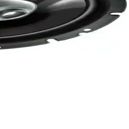
i sunar, dayanıklı yapısıyla uzun kullanım imkanı tanır.
uyum sağlar.
k keyfini artırır.
ay kurulum özellikleriyle araç içi ses kalitenizi artırır.
ıkar.