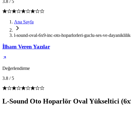
3.8
/
5
Ana Sayfa
l-sound-oval-6x9-inc-oto-hoparlorleri-guclu-ses-ve-dayaniklilik
İlham Veren Yazılar
Değerlendirme
3.8
/
5
L-Sound Oto Hoparlör Oval Yükseltici (6x