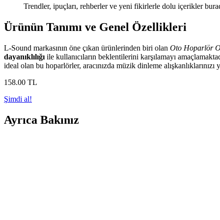
Trendler, ipuçları, rehberler ve yeni fikirlerle dolu içerikler bura
Ürünün Tanımı ve Genel Özellikleri
L-Sound markasının öne çıkan ürünlerinden biri olan
Oto Hoparlör Ov
dayanıklılığı
ile kullanıcıların beklentilerini karşılamayı amaçlamakta
ideal olan bu hoparlörler, aracınızda müzik dinleme alışkanlıklarınızı y
158
.00
TL
Şimdi al!
Ayrıca Bakınız
Pioneer TS-A6960F Oval Oto Hoparlör: Güçlü ve Ç
Pioneer TS-A6960F, 450 watt maksimum güç ve geniş frekans yanıtı ile 
Fullsound 1420 Oto Hoparlör 13 cm 150 W Teknik Özel
Fullsound 1420, 13 cm çapında, 150 W güç çıkışlı ve şık tasarımlı araç 