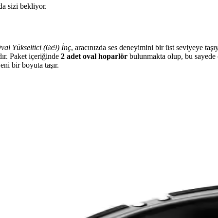
da sizi bekliyor.
al Yükseltici (6x9) İnç
, aracınızda ses deneyimini bir üst seviyeye taşı
dır. Paket içeriğinde
2 adet oval hoparlör
bulunmakta olup, bu sayede ç
eni bir boyuta taşır.
ok Yönlü Ses Çözümü
araç içi ses sistemlerini güçlendiren yüksek performanslı oval hoparlö
likleri ve Kullanıcı Değerlendirmeleri
içi hoparlör, geniş frekans aralığı ve kolay montajıyla kaliteli ses dene