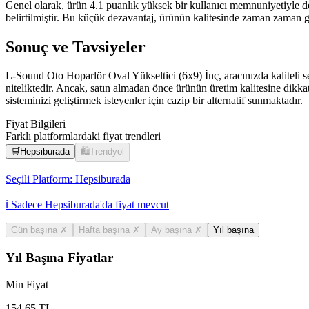
Genel olarak, ürün 4.1 puanlık yüksek bir kullanıcı memnuniyetiyle de
belirtilmiştir. Bu küçük dezavantaj, ürünün kalitesinde zaman zaman g
Sonuç ve Tavsiyeler
L-Sound Oto Hoparlör Oval Yükseltici (6x9) İnç, aracınızda kaliteli se
niteliktedir. Ancak, satın almadan önce ürünün üretim kalitesine dik
sisteminizi geliştirmek isteyenler için cazip bir alternatif sunmaktadır.
Fiyat Bilgileri
Farklı platformlardaki fiyat trendleri
🛒
Hepsiburada
🛍️
Trendyol
Seçili Platform:
Hepsiburada
ℹ️ Sadece Hepsiburada'da fiyat mevcut
Gün başına
✗
Hafta başına
✗
Ay başına
✗
Yıl başına
Yıl Başına Fiyatlar
Min Fiyat
154.65
TL