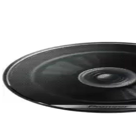
Pioneer TS-G1610F Oto Hoparlörleri Güçlü Ses ve Ka
Pioneer TS-G1610F, 280 W güç çıkışı ve geniş frekans tepkisiyle araç i
Boschmann PR6985 Otomobil Hoparlörü Yüksek Güç v
Boschmann PR6985, 1000 watt güç çıkışı ve modern tasarımıyla otomob
Leone 160VW 16 cm Oto Hoparlör: Güçlü Ses ve Day
Leone 160VW 16 cm oto hoparlör, 160 watt güç ve dayanıklı tasarımıyla a
Polaxtor 2 Adet Kapı Kolon Oto Hoparlörleri 13 cm 
Polaxtor'un 13 cm kapı kolon oto hoparlörleri, 200W güç ve tweeterlı ta
Pioneer TS-A6961F 450W 6x9 İnç Oto Hoparlör Takımı
Pioneer TS-A6961F, 450 watt maksimum güç ve 90 watt RMS ile yüksek pe
Pioneer TS-G1710F 17CM 280W Otomotiv Hoparlörler
Pioneer TS-G1710F, 17 cm boyutunda, 280W gücünde, geniş frekans aral