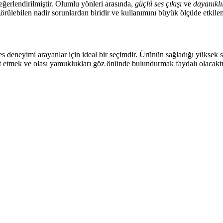
ğerlendirilmiştir. Olumlu yönleri arasında,
güçlü ses çıkışı
ve
dayanıklıl
örülebilen nadir sorunlardan biridir ve kullanımını büyük ölçüde etkile
s deneyimi arayanlar için ideal bir seçimdir. Ürünün sağladığı yüksek ses
kat etmek ve olası yamuklukları göz önünde bulundurmak faydalı olacakt