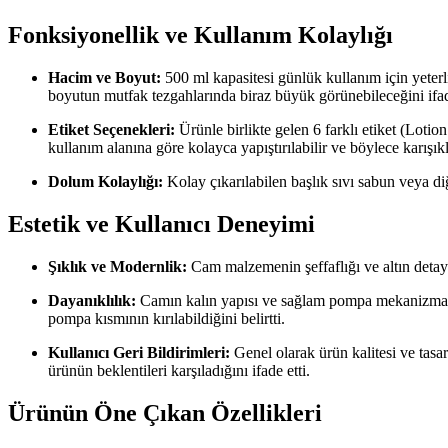
Fonksiyonellik ve Kullanım Kolaylığı
Hacim ve Boyut:
500 ml kapasitesi günlük kullanım için yeterl
boyutun mutfak tezgahlarında biraz büyük görünebileceğini ifade
Etiket Seçenekleri:
Ürünle birlikte gelen 6 farklı etiket (Lot
kullanım alanına göre kolayca yapıştırılabilir ve böylece karışıkl
Dolum Kolaylığı:
Kolay çıkarılabilen başlık sıvı sabun veya di
Estetik ve Kullanıcı Deneyimi
Şıklık ve Modernlik:
Cam malzemenin şeffaflığı ve altın detayl
Dayanıklılık:
Camın kalın yapısı ve sağlam pompa mekanizması u
pompa kısmının kırılabildiğini belirtti.
Kullanıcı Geri Bildirimleri:
Genel olarak ürün kalitesi ve tas
ürünün beklentileri karşıladığını ifade etti.
Ürünün Öne Çıkan Özellikleri