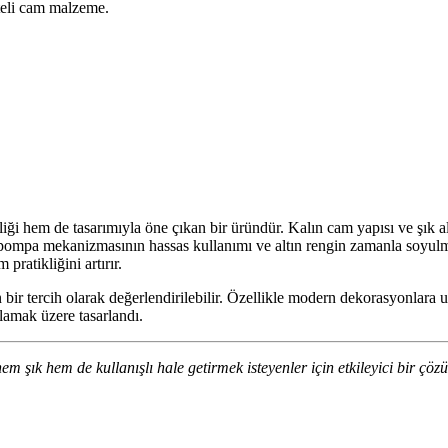
teli cam malzeme.
i hem de tasarımıyla öne çıkan bir üründür. Kalın cam yapısı ve şık alt
k pompa mekanizmasının hassas kullanımı ve altın rengin zamanla soyul
 pratikliğini artırır.
n bir tercih olarak değerlendirilebilir. Özellikle modern dekorasyonlara 
ılamak üzere tasarlandı.
m şık hem de kullanışlı hale getirmek isteyenler için etkileyici bir çöz