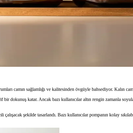
 sabunu köpük halinde eşit dağıtır; hijyen ve düzen sağlar. Gri dekora
Sıvı Sabunluk Beyaz Tasarım
e deterjanı karışmadan kullanılır. Şık beyaz tasarımı ve kompakt yapısıy
 500ml Modern Banyo Dekorasyonu
rınıza estetik ve fonksiyonellik sağlar. 500ml kapasitesiyle kullanışlı 
umları camın sağlamlığı ve kalitesinden övgüyle bahsediyor. Kalın cam 
if bir dokunuş katar. Ancak bazı kullanıcılar altın rengin zamanla soyu
i çalışacak şekilde tasarlandı. Bazı kullanıcılar pompanın kolay sıkıl