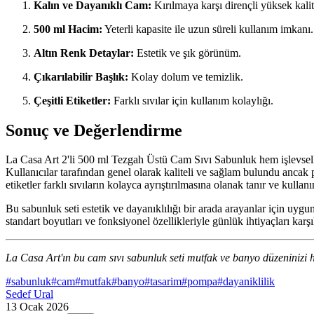
Kalın ve Dayanıklı Cam:
Kırılmaya karşı dirençli yüksek kali
500 ml Hacim:
Yeterli kapasite ile uzun süreli kullanım imkanı.
Altın Renk Detaylar:
Estetik ve şık görünüm.
Çıkarılabilir Başlık:
Kolay dolum ve temizlik.
Çeşitli Etiketler:
Farklı sıvılar için kullanım kolaylığı.
Sonuç ve Değerlendirme
La Casa Art 2'li 500 ml Tezgah Üstü Cam Sıvı Sabunluk hem işlevselliğ
Kullanıcılar tarafından genel olarak kaliteli ve sağlam bulundu anca
etiketler farklı sıvıların kolayca ayrıştırılmasına olanak tanır ve kullanım
Bu sabunluk seti estetik ve dayanıklılığı bir arada arayanlar için uygu
standart boyutları ve fonksiyonel özellikleriyle günlük ihtiyaçları karş
La Casa Art'ın bu cam sıvı sabunluk seti mutfak ve banyo düzeninizi he
#
sabunluk
#
cam
#
mutfak
#
banyo
#
tasarim
#
pompa
#
dayaniklilik
Sedef Ural
13 Ocak 2026