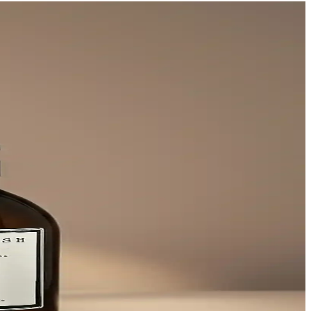
nli, şık biçimde paylaşır. Cam yüzey temiz, parlak; bazı kullanıcılar
tetik görünüm sunar.
zun ömür sağlar.
yen sağlar.