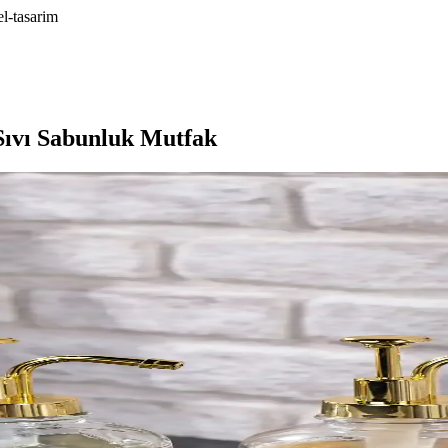
el-tasarim
Sıvı Sabunluk Mutfak