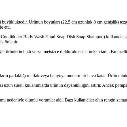
i büyüklüktedir. Ürünün boyutları (22,5 cm uzunluk 8 cm genişlik) tezga
 etti.
ion Conditioner Body Wash Hand Soap Dish Soap Shampoo) kullanıcılara sı
ık önlenir.
ğer ürünlerin hızlı ve zahmetsizce doldurulmasına imkan tanır. Bu özellik
arın parlaklığı mutfak veya banyoya modern bir hava katar. Ürün minimal
zun süreli kullanımlarda ürünün dayanıklılığını artırır. Ancak pompa 
arımı nedeniyle olumlu yorumlar aldı. Bazı kullanıcılar altın rengin z