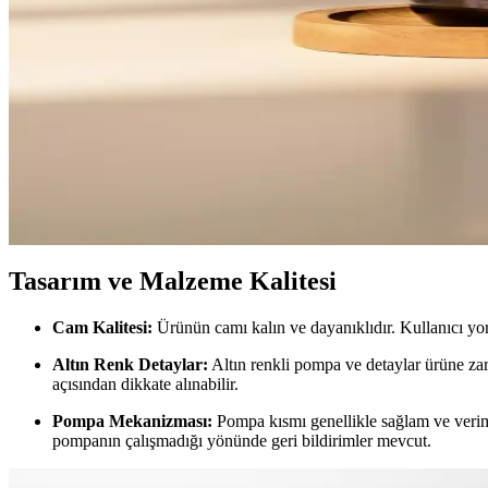
380 ml kapasiteye sahip otomatik köpüren sabunluk, pompalı haznesiyle
Türkiye üretimi ve Rozas Home güvenilir dağıtım sağlar.
Perotti Marlon Lecce 2'li Süngerlik Hazneli Mutfak 
Perotti Marlon Lecce 2'li sıvı sabunluk, ayrı hazneleriyle el sabunu v
KHAKMA Amber Cam Oval Ahşap Stantlı Sabunluk
Şık ve dayanıklı amber cam sabunluk, ahşap stantlı tasarımıyla banyola
Tasarım ve Malzeme Kalitesi
Cam Kalitesi:
Ürünün camı kalın ve dayanıklıdır. Kullanıcı yor
Altın Renk Detaylar:
Altın renkli pompa ve detaylar ürüne zar
açısından dikkate alınabilir.
Pompa Mekanizması:
Pompa kısmı genellikle sağlam ve veriml
pompanın çalışmadığı yönünde geri bildirimler mevcut.