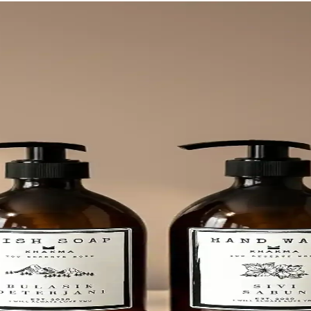
zgah Üstü Düzenleyici ve Şık Tasarım
abunluk 425 mL kapasite sunar ve mutfak ile banyoda sıvı sabunları düze
 Gövdesi sade ve temiz, dekor uyumunu güçlendirir.
Sabunluk: Modern ve Dayanıklı Tasarım
n ORSA HOME 905 mat siyah kare sabunluk, uzun ömürlü kullanım ve es
ğu Modern ve Dayanıklı Tasarım
eniş haznesiyle mutfak hijyenini kolaylaştırır, dayanıklı malzemesiyle u
k Seti Modern ve Dayanıklı Banyo Aksesuarları
n ve düzen sağlar, kolay temizlenir ve estetik görünüm sunar.
anyo ve Mutfak Sıvı Sabunluk Seti
i, modern tasarımı ve kolay kullanımıyla banyo ve mutfaklarınızda hij
oratif Sıvı Sabunluk 380 ml