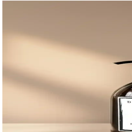
Porsima C-527 2'li Siyah Cam Sıvı Sabunluk Seti: Te
Porsima C-527, tezgah üstü iki parçalı siyah cam sabunluk seti. Her s
sızdırmazlık ve pompa dayanıklılığı konusunda geri bildirim veriyor.
ORSA HOME 905 Mat Siyah Kare Güçlü Yapışkanlı 
Dayanıklı metal yapısı ve güçlü yapışkanıyla kolay montaj sağlaya
Perotti Kitchen Gri Sünger Hazneli Mutfak Sabunlu
Perotti Kitchen gri sünger hazneli mutfak sabunluğu, şık tasarımı ve g
Amentes Ahşap Standlı 2'li Amber Cam Sıvı Sabunlu
Şık ve dayanıklı ahşap standlı amber cam sabunluk seti, banyoda hijye
MİMOZA PARK 2 Adet Tezgah Üstü Modern 400 ml B
MİMOZA PARK'ın şık ve dayanıklı 2'li sabunluk seti, 400 ml kapasitel
Dükkanönü Deterjan Hazneli Otomatik Köpürten Dek