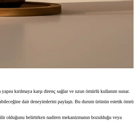
tif plastik tasarım mutfak ve banyolarda estetik görünüm sunar;
la mutfağınızda hijyen ve düzen sağlar.
ve şık bir temizlik ürün saklama çözümüdür.
yapısı kırılmaya karşı direnç sağlar ve uzun ömürlü kullanım sunar.
labileceğine dair deneyimlerini paylaştı. Bu durum ürünün estetik ömrü
abilir olduğunu belirtirken nadiren mekanizmanın bozulduğu veya