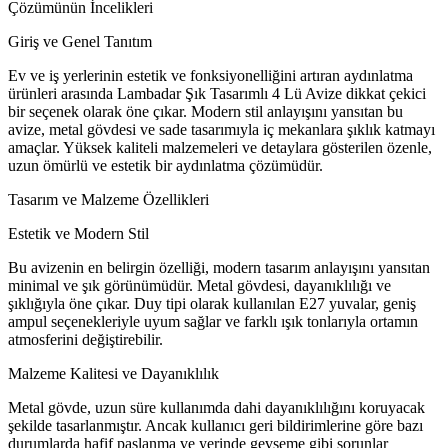
Çözümünün İncelikleri
Giriş ve Genel Tanıtım
Ev ve iş yerlerinin estetik ve fonksiyonelliğini artıran aydınlatma
ürünleri arasında Lambadar Şık Tasarımlı 4 Lü Avize dikkat çekici
bir seçenek olarak öne çıkar. Modern stil anlayışını yansıtan bu
avize, metal gövdesi ve sade tasarımıyla iç mekanlara şıklık katmayı
amaçlar. Yüksek kaliteli malzemeleri ve detaylara gösterilen özenle,
uzun ömürlü ve estetik bir aydınlatma çözümüdür.
Tasarım ve Malzeme Özellikleri
Estetik ve Modern Stil
Bu avizenin en belirgin özelliği, modern tasarım anlayışını yansıtan
minimal ve şık görünümüdür. Metal gövdesi, dayanıklılığı ve
şıklığıyla öne çıkar. Duy tipi olarak kullanılan E27 yuvalar, geniş
ampul seçenekleriyle uyum sağlar ve farklı ışık tonlarıyla ortamın
atmosferini değiştirebilir.
Malzeme Kalitesi ve Dayanıklılık
Metal gövde, uzun süre kullanımda dahi dayanıklılığını koruyacak
şekilde tasarlanmıştır. Ancak kullanıcı geri bildirimlerine göre bazı
durumlarda hafif paslanma ve yerinde gevşeme gibi sorunlar