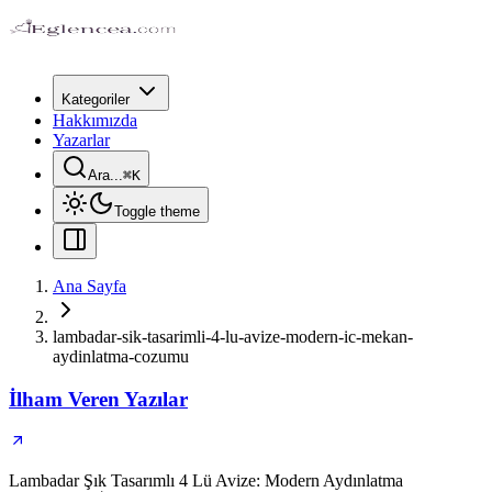
Kategoriler
Hakkımızda
Yazarlar
Ara...
⌘
K
Toggle theme
Ana Sayfa
lambadar-sik-tasarimli-4-lu-avize-modern-ic-mekan-
aydinlatma-cozumu
İlham Veren Yazılar
Lambadar Şık Tasarımlı 4 Lü Avize: Modern Aydınlatma