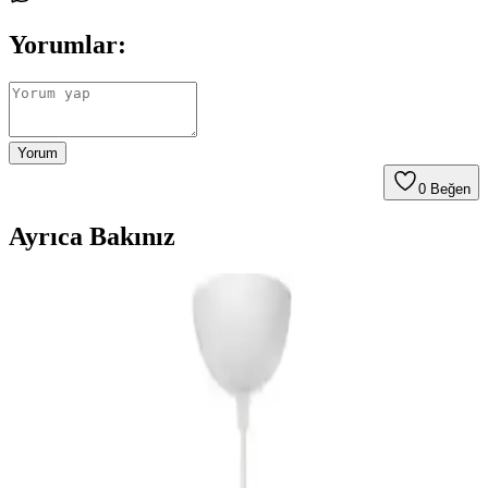
Yorumlar:
Yorum
0
Beğen
Ayrıca Bakınız
Bundera Bisiklet Sarkıt Avize: Modern ve Rustik
Tarzda Şık İç Mekan Aydınlatması
Metal ferforje bisiklet figürlü sarkıt avize, çeşitli iç mekanlarda şık
ve fonksiyonel aydınlatma sağlar, dayanıklı malzemeleri ve estetik
tasarımıyla dikkat çeker.
Ömür Betül Modern Eskitme Kasa Beyaz Camlı
İkili Avize - Şık ve Fonksiyonel Aydınlatma