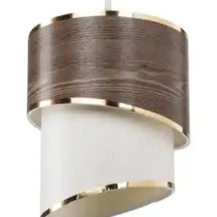
avize modelleriyle evinizin atmosferini kolayca yenileyin. Farklı
alanlar için estetik ve fonksiyonel seçenekler burada.
Özçelikler Kumandalı 3 Renk LED Avize ve TT
Ay<dı>nlatma Kavis Modeli Karşılaştırması
İki farklı avize modeli olan Özçelikler LED ve TT kavis avizesinin
özellikleri, kullanıcı yorumları ve hangi durumlar için daha uygun
olduğunu detaylandırıyoruz.
3 Kablolu Avize Bağlantısı: Elektrik Tesisatı ve
Güvenlik Standartları
3 kablolu avize bağlantısında faz, nötr ve toprak kablolarının doğru
bağlanması elektrik güvenliği için kritik önemdedir. Kablo renk
kodları ve bağlantı teknikleri, güvenli montaj için temel unsurlardır.
Modelight Paris Modern Pasta Avize: Estetik ve
Fonksiyonelliğin Buluşması
Modelight Paris Modern Pasta Avize, şık tasarımı ve sıcak
renkleriyle modern yaşam alanlarına estetik katarken, dayanıklı
malzemeleri ve enerji tasarruflu ampul uyumluluğu ile
fonksiyonellik sunar.