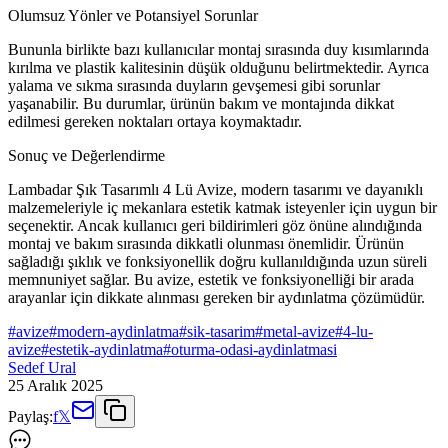
Olumsuz Yönler ve Potansiyel Sorunlar
Bununla birlikte bazı kullanıcılar montaj sırasında duy kısımlarında
kırılma ve plastik kalitesinin düşük olduğunu belirtmektedir. Ayrıca
yalama ve sıkma sırasında duyların gevşemesi gibi sorunlar
yaşanabilir. Bu durumlar, ürünün bakım ve montajında dikkat
edilmesi gereken noktaları ortaya koymaktadır.
Sonuç ve Değerlendirme
Lambadar Şık Tasarımlı 4 Lü Avize, modern tasarımı ve dayanıklı
malzemeleriyle iç mekanlara estetik katmak isteyenler için uygun bir
seçenektir. Ancak kullanıcı geri bildirimleri göz önüne alındığında
montaj ve bakım sırasında dikkatli olunması önemlidir. Ürünün
sağladığı şıklık ve fonksiyonellik doğru kullanıldığında uzun süreli
memnuniyet sağlar. Bu avize, estetik ve fonksiyonelliği bir arada
arayanlar için dikkate alınması gereken bir aydınlatma çözümüdür.
#
avize
#
modern-aydinlatma
#
sik-tasarim
#
metal-avize
#
4-lu-
avize
#
estetik-aydinlatma
#
oturma-odasi-aydinlatmasi
Sedef Ural
25 Aralık 2025
Paylaş:
f
𝕏