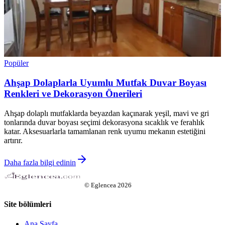
Popüler
Ahşap Dolaplarla Uyumlu Mutfak Duvar Boyası
Renkleri ve Dekorasyon Önerileri
Ahşap dolaplı mutfaklarda beyazdan kaçınarak yeşil, mavi ve gri
tonlarında duvar boyası seçimi dekorasyona sıcaklık ve ferahlık
katar. Aksesuarlarla tamamlanan renk uyumu mekanın estetiğini
artırır.
Daha fazla bilgi edinin
©
Eglencea
2026
Site bölümleri
Ana Sayfa