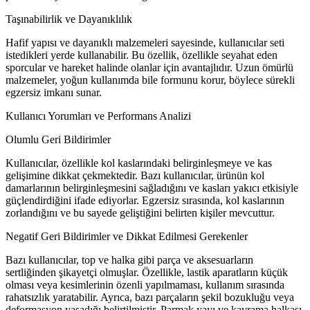
Taşınabilirlik ve Dayanıklılık
Hafif yapısı ve dayanıklı malzemeleri sayesinde, kullanıcılar seti
istedikleri yerde kullanabilir. Bu özellik, özellikle seyahat eden
sporcular ve hareket halinde olanlar için avantajlıdır. Uzun ömürlü
malzemeler, yoğun kullanımda bile formunu korur, böylece sürekli
egzersiz imkanı sunar.
Kullanıcı Yorumları ve Performans Analizi
Olumlu Geri Bildirimler
Kullanıcılar, özellikle kol kaslarındaki belirginleşmeye ve kas
gelişimine dikkat çekmektedir. Bazı kullanıcılar, ürünün kol
damarlarının belirginleşmesini sağladığını ve kasları yakıcı etkisiyle
güçlendirdiğini ifade ediyorlar. Egzersiz sırasında, kol kaslarının
zorlandığını ve bu sayede geliştiğini belirten kişiler mevcuttur.
Negatif Geri Bildirimler ve Dikkat Edilmesi Gerekenler
Bazı kullanıcılar, top ve halka gibi parça ve aksesuarların
sertliğinden şikayetçi olmuşlar. Özellikle, lastik aparatların küçük
olması veya kesimlerinin özenli yapılmaması, kullanım sırasında
rahatsızlık yaratabilir. Ayrıca, bazı parçaların şekil bozukluğu veya
deformasyon yaşadığı belirtilmiştir. Parmak yayı ve kavrama halkası