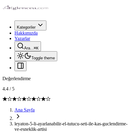
Kategoriler
Hakkımızda
Yazarlar
Ara...
⌘
K
Toggle theme
Değerlendirme
4.4
/
5
Ana Sayfa
leyaton-5-li-ayarlanabilir-el-tutucu-seti-ile-kas-guclendirme-
ve-esneklik-artisi