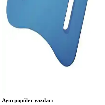
Barfiksi Karşılaştırması
Bu makalede Delta Uzun Süngerli Kapı Barı ile Hubstein
Ayarlanabilir Kapı Barfiksi arasındaki farklar ve benzerlikler detaylı
şekilde inceleniyor. Hangi ürün sizin ihtiyaçlarınıza daha uygun,
öğrenmek için okuyun.
Busso TPR-35 ve Delta 65 cm Mor Deluxe Pilates
Topu Karşılaştırması
Bu karşılaştırmada, hafif dirençli pilates bandı ve dayanıklı pilates
topunun özellikleri, kullanıcı yorumları ve kullanım alanları detaylı
şekilde inceleniyor.
Delta Mavi Yüzme Tahtası Çocuklar ve Yeni
Başlayanlar İçin Güvenli ve Konforlu Eğitim Aracı
Delta Mavi yüzme tahtası, hafif ve ergonomik tasarımıyla çocuklar
ve yeni başlayanlar için ideal, güvenli ve dayanıklı yüzme eğitimi
aracı. Kullanımı kolay ve suyla uyumlu özellikleriyle öne çıkar.
Ayın popüler yazıları