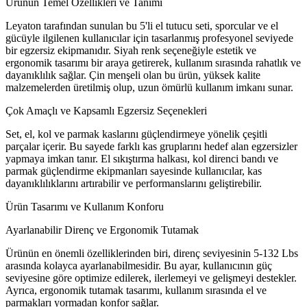
Ürünün Temel Özellikleri ve Tanımı
Leyaton tarafından sunulan bu 5'li el tutucu seti, sporcular ve el
gücüyle ilgilenen kullanıcılar için tasarlanmış profesyonel seviyede
bir egzersiz ekipmanıdır. Siyah renk seçeneğiyle estetik ve
ergonomik tasarımı bir araya getirerek, kullanım sırasında rahatlık ve
dayanıklılık sağlar. Çin menşeli olan bu ürün, yüksek kalite
malzemelerden üretilmiş olup, uzun ömürlü kullanım imkanı sunar.
Çok Amaçlı ve Kapsamlı Egzersiz Seçenekleri
Set, el, kol ve parmak kaslarını güçlendirmeye yönelik çeşitli
parçalar içerir. Bu sayede farklı kas gruplarını hedef alan egzersizler
yapmaya imkan tanır. El sıkıştırma halkası, kol direnci bandı ve
parmak güçlendirme ekipmanları sayesinde kullanıcılar, kas
dayanıklılıklarını artırabilir ve performanslarını geliştirebilir.
Ürün Tasarımı ve Kullanım Konforu
Ayarlanabilir Direnç ve Ergonomik Tutamak
Ürünün en önemli özelliklerinden biri, direnç seviyesinin 5-132 Lbs
arasında kolayca ayarlanabilmesidir. Bu ayar, kullanıcının güç
seviyesine göre optimize edilerek, ilerlemeyi ve gelişmeyi destekler.
Ayrıca, ergonomik tutamak tasarımı, kullanım sırasında el ve
parmakları yormadan konfor sağlar.