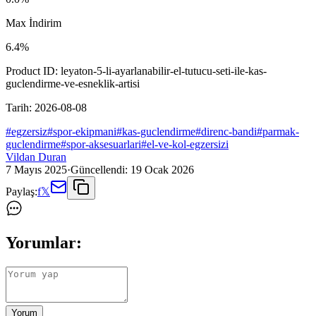
Max İndirim
6.4
%
Product ID:
leyaton-5-li-ayarlanabilir-el-tutucu-seti-ile-kas-
guclendirme-ve-esneklik-artisi
Tarih:
2026-08-08
#
egzersiz
#
spor-ekipmani
#
kas-guclendirme
#
direnc-bandi
#
parmak-
guclendirme
#
spor-aksesuarlari
#
el-ve-kol-egzersizi
Vildan Duran
7 Mayıs 2025
·
Güncellendi:
19 Ocak 2026
Paylaş:
f
𝕏
Yorumlar:
Yorum