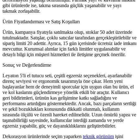
gibi ürünlerde ise, takma sırasında güçlük yaşanabilir ve yayı
takmak zorlaşabilir.
Ürün Fiyatlandırması ve Satış Koşulları
Ürün, kampanya fiyatıyla satılmakta olup, stoklar 50 adet üzerinde
tutulmaktadır. Satışlar, çoklu satıcılar tarafından gerçekleştirilebilir ve
sipariş limiti 20 adettir. Ayrıca, 15 gün içerisinde ücretsiz iade imkanı
mevcuttur. Kurumsal alımlar için farklı limitler uygulanabilir ve
detaylı bilgi için müşteri hizmetleri ile iletişime geçmek önerilir.
Sonuç ve Değerlendirme
Leyaton 5'li el tutucu seti, çeşitli egzersiz seçenekleri, ayarlanabilir
direnç seviyesi ve ergonomik tasarımıyla öne çıkar. Hem yeni
başlayanlar hem de deneyimli sporcular için uygun olan bu ürün, el
ve kol kaslarını güçlendirmeye yönelik etkili bir araçtır. Kullanıcı
geri bildirimleri, ürünün kas gelişimine katkı sağladığını ve
performansı artırdığını göstermektedir. Ancak, bazı parçaların sertliği
ve şekil bozuklukları konusunda dikkatli olunmalı, kullanım
sırasında ölçülü ve özenli hareket edilmelidir. Uzun ömürlü yapısı ve
taşınabilirliği sayesinde, kullanıcılar istediği zamanda ve yerde
egzersiz yapabilir, güç ve dayanıklılıklarını geliştirebilirler.
Dekorasyon ürünlerinde seçim yaparken
teknik görünüm
işini