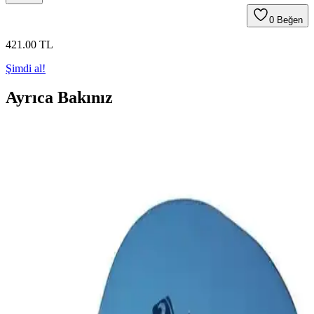
0
Beğen
421
.00
TL
Şimdi al!
Ayrıca Bakınız
Delta Gümüş ve Mavi Pilates Topları Karşılaştırması
65 cm Çaplı Modellerin Özellikleri
Delta markasının 65 cm çapındaki Gümüş ve Mavi pilates toplarını
detaylı karşılaştırıyoruz. Kullanım alanları, kullanıcı yorumları ve
özellikler ile doğru seçimi yapmanıza yardımcı oluyoruz.
2025'te Kaslarınızı Zirveye Taşıyacak MuscleCloth
Loop Band Sırrı
Kaslarınızı güçlendirin ve dayanıklılığınızı artırın. MuscleCloth
Loop Band'in avantajlarını hemen keşfedin! Detayları
öğrenin! synopsis":"MuscleCloth Loop Band Direnç B