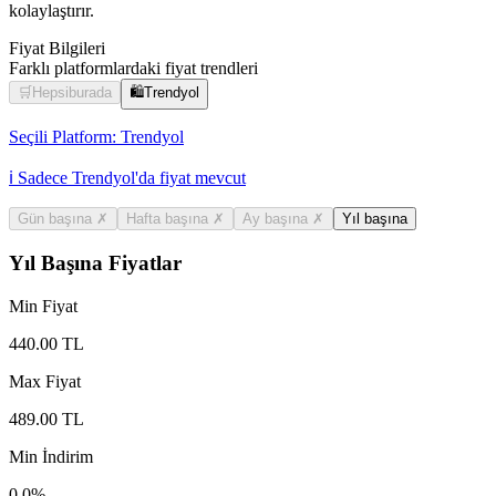
kolaylaştırır.
Fiyat Bilgileri
Farklı platformlardaki fiyat trendleri
🛒
Hepsiburada
🛍️
Trendyol
Seçili Platform:
Trendyol
ℹ️ Sadece Trendyol'da fiyat mevcut
Gün başına
✗
Hafta başına
✗
Ay başına
✗
Yıl başına
Yıl Başına Fiyatlar
Min Fiyat
440.00
TL
Max Fiyat
489.00
TL
Min İndirim
0.0
%