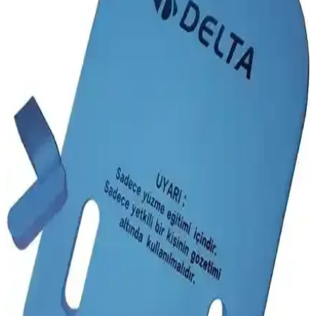
Cosfer CSF-LS3168A İki Kademeli Step Tahtası:
Çok Yönlü Ev Egzersizi Çözümü
Cosfer'in CSF-LS3168A modeli, ayarlanabilir yükseklik ve şık
tasarımıyla evde spor yapmayı kolaylaştıran hafif ve dayanıklı bir
egzersiz ekipmanıdır.
Dinamik 10 mm NBR Yoga Matı ve Voit 1 Cm
Unisex Yeşil Ekipman Karşılaştırması
Bu makalede, Dinamik 10 mm NBR yoga matı ile Voit 1 cm unisex
yeşil ekipmanı detaylı şekilde karşılaştırıyoruz. Her iki ürünün
özellikleri, kullanıcı deneyimleri ve avantajlarına odaklanıyoruz.
Delta 55 cm ve 65 cm Pilates Topları Karşılaştırması:
Hangi Top Size ve İhtiyaca Uygun
İki popüler pilates topunu detaylı karşılaştırıyoruz. Farklı boyut ve
özellikler, kullanım alanları ve kullanıcı yorumlarıyla, ihtiyaçlarınıza
en uygun pilates topunu seçmenize yardımcı oluyoruz.
Delta Uzun Süngerli ve Hubstein Ayarlanabilir Kapı