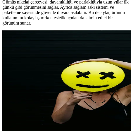
Gümüş nikelaj çerçevesi, dayanıklılığı ve parlaklığıyla uzun yıllar ilk
günkü gibi görünmesini sağlar. Ayrıca sağlam askı sistemi ve
paketleme sayesinde güvenle duvara asılabilir. Bu detaylar, ürünün
kullanımını kolaylaştırırken estetik açıdan da tatmin edici bir
görünüm sunar.