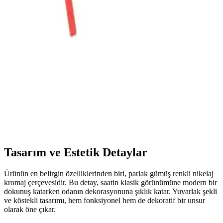
Saatleri Karşılaştırması ve Seçim Rehberi
İki farklı duvar saati ürününün tasarım, malzeme, performans ve
kullanıcı yorumlarıyla detaylı karşılaştırması, ev dekorasyonuna
uygun en iyi seçeneği belirlemenize yardımcı olur.
Aypaş Akar ve MOOCLOCK Sessiz Saat
Mekanizmalarının Karşılaştırması ve Kullanım
Alanları
İki farklı sessiz saat mekanizmasını detaylı karşılaştırıyoruz. Aypaş
Akar ve MOOCLOCK ürünlerinin tasarım, performans ve kullanım
kolaylıklarını öğrenerek en uygun seçimi yapın.
Tasarım ve Estetik Detaylar
Ürünün en belirgin özelliklerinden biri, parlak gümüş renkli nikelaj
kromaj çerçevesidir. Bu detay, saatin klasik görünümüne modern bir
dokunuş katarken odanın dekorasyonuna şıklık katar. Yuvarlak şekli
ve köstekli tasarımı, hem fonksiyonel hem de dekoratif bir unsur
olarak öne çıkar.