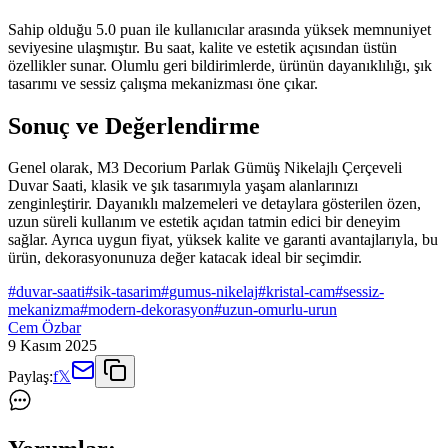
Sahip olduğu 5.0 puan ile kullanıcılar arasında yüksek memnuniyet
seviyesine ulaşmıştır. Bu saat, kalite ve estetik açısından üstün
özellikler sunar. Olumlu geri bildirimlerde, ürünün dayanıklılığı, şık
tasarımı ve sessiz çalışma mekanizması öne çıkar.
Sonuç ve Değerlendirme
Genel olarak, M3 Decorium Parlak Gümüş Nikelajlı Çerçeveli
Duvar Saati, klasik ve şık tasarımıyla yaşam alanlarınızı
zenginleştirir. Dayanıklı malzemeleri ve detaylara gösterilen özen,
uzun süreli kullanım ve estetik açıdan tatmin edici bir deneyim
sağlar. Ayrıca uygun fiyat, yüksek kalite ve garanti avantajlarıyla, bu
ürün, dekorasyonunuza değer katacak ideal bir seçimdir.
#
duvar-saati
#
sik-tasarim
#
gumus-nikelaj
#
kristal-cam
#
sessiz-
mekanizma
#
modern-dekorasyon
#
uzun-omurlu-urun
Cem Özbar
9 Kasım 2025
Paylaş:
f
𝕏