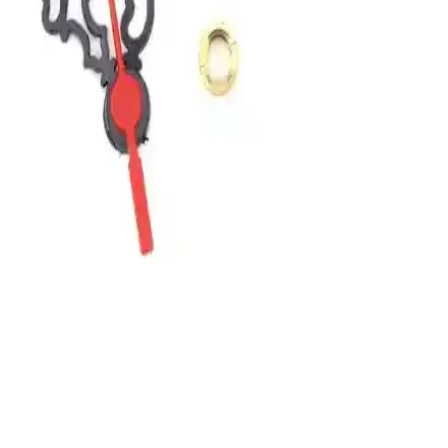
kullanım sağlar.
Dekoratif Cam Duvar Saati Yapay Güllerle Şıklık ve
Fonksiyon Bir Arada
27cm çapında, yapay güllerle süslenmiş dekoratif cam duvar saati,
yüksek kaliteli malzeme ve sessiz mekanizmasıyla iç mekanlara
estetik ve fonksiyonellik sunar.
MetaQuartz ve Dafhi Dekoratif Ahşap Duvar
Saatleri Karşılaştırması ve Seçim Rehberi
İki farklı duvar saati ürününün tasarım, malzeme, performans ve
kullanıcı yorumlarıyla detaylı karşılaştırması, ev dekorasyonuna
uygun en iyi seçeneği belirlemenize yardımcı olur.
Aypaş Akar ve MOOCLOCK Sessiz Saat
Mekanizmalarının Karşılaştırması ve Kullanım
Alanları
İki farklı sessiz saat mekanizmasını detaylı karşılaştırıyoruz. Aypaş
Akar ve MOOCLOCK ürünlerinin tasarım, performans ve kullanım
kolaylıklarını öğrenerek en uygun seçimi yapın.