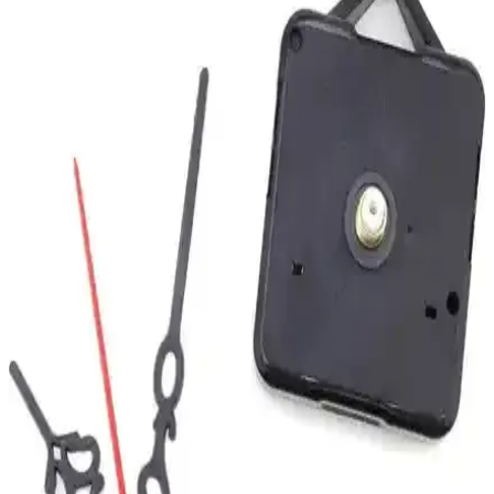
27 cm çapında, dayanıklı cam ve sessiz mekanizmasıyla estetik ve
fonksiyonel Saban duvar saati, kolay montaj ve temizlik
avantajlarıyla öne çıkıyor.
Carven Duvar Saati: Sessiz Çalışma ve Modern
Tasarım ile Şık Dekoratif Seçenek
Carven duvar saati, sessiz mekanizması ve modern tasarımıyla öne
çıkar. Dayanıklı yapısı ve şık görünümüyle çeşitli iç mekanlara
uyum sağlar, yüksek müşteri memnuniyeti ile tercih edilir.
Saban Çap 27cm Bronz El Dekoratif Cam Duvar
Saati Ev ve Ofis İçin Şık Tasarım
Saban Çap 27cm bronz el dekoratif cam duvar saati, estetik ve
dayanıklı tasarımıyla ev ve ofis dekorasyonunuza şıklık katıyor,
sessiz çalışmasıyla kullanım konforu sunuyor.
Apricity Renkli Daire Beton Duvar Saati Modern ve
Dayanıklı Tasarım Özellikleriyle
Apricity'nin el işçiliğiyle hazırlanan beton duvar saati, renkli ve
modern tasarımıyla odalara şıklık ve hareket getirir, uzun ömürlü