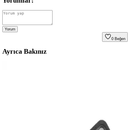
Yorumlar:
Yorum
0
Beğen
Ayrıca Bakınız
Gowpenart Dizayn Querencia Metal Siyah Duvar
Saati Modern İç Mekan Dekorasyonu İçin
Gowpenart Dizayn Querencia metal siyah duvar saati, şık tasarımı
ve dayanıklı malzemesiyle modern iç mekanlara uyum sağlar. Kolay
montaj ve estetik görünüm sunar, uygun fiyatlı ve hediye seçeneği
olarak ideal.
Saban Çap 27cm Altın Kuş Dekoratif Cam Duvar
Saati Şık ve Dayanıklı Tasarım Özellikleri