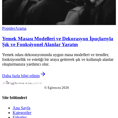
Popüler
Arama
Yemek Masası Modelleri ve Dekorasyon İpuçlarıyla
Şık ve Fonksiyonel Alanlar Yaratın
Yemek odası dekorasyonunda uygun masa modelleri ve trendler,
fonksiyonellik ve estetiği bir araya getirerek şık ve kullanışlı alanlar
oluşturmanıza yardımcı olur.
Daha fazla bilgi edinin
©
Eglencea
2026
Site bölümleri
Ana Sayfa
Kategoriler
Etiketler