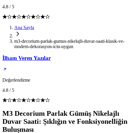
4.8
/
5
Ana Sayfa
m3-decorium-parlak-gumus-nikelajli-duvar-saati-klasik-ve-
modern-dekorasyon-icin-uygun
İlham Veren Yazılar
Değerlendirme
4.8
/
5
M3 Decorium Parlak Gümüş Nikelajlı
Duvar Saati: Şıklığın ve Fonksiyonelliğin
Buluşması