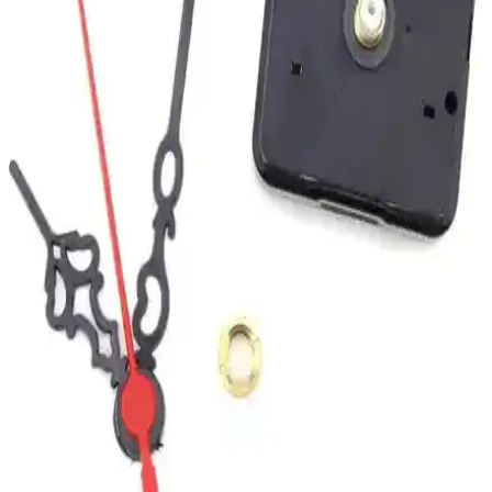
Saban Çap 27cm Bronz El Dekoratif Cam Duvar
Saati Ev ve Ofis İçin Şık Tasarım
Saban Çap 27cm bronz el dekoratif cam duvar saati, estetik ve
dayanıklı tasarımıyla ev ve ofis dekorasyonunuza şıklık katıyor,
sessiz çalışmasıyla kullanım konforu sunuyor.
Apricity Renkli Daire Beton Duvar Saati Modern ve
Dayanıklı Tasarım Özellikleriyle
Apricity'nin el işçiliğiyle hazırlanan beton duvar saati, renkli ve
modern tasarımıyla odalara şıklık ve hareket getirir, uzun ömürlü
kullanım sağlar.
Dekoratif Cam Duvar Saati Yapay Güllerle Şıklık ve
Fonksiyon Bir Arada
27cm çapında, yapay güllerle süslenmiş dekoratif cam duvar saati,
yüksek kaliteli malzeme ve sessiz mekanizmasıyla iç mekanlara
estetik ve fonksiyonellik sunar.
MetaQuartz ve Dafhi Dekoratif Ahşap Duvar