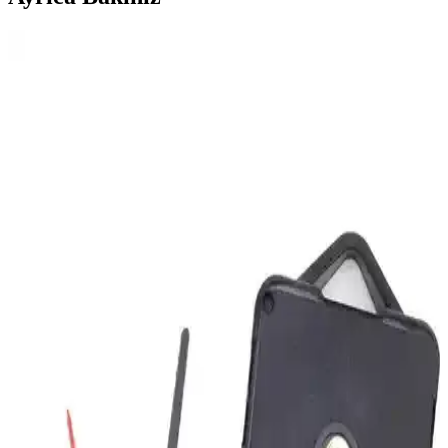
Gowpenart Dizayn Querencia Metal Siyah Duvar
Saati Modern İç Mekan Dekorasyonu İçin
Gowpenart Dizayn Querencia metal siyah duvar saati, şık tasarımı
ve dayanıklı malzemesiyle modern iç mekanlara uyum sağlar. Kolay
montaj ve estetik görünüm sunar, uygun fiyatlı ve hediye seçeneği
olarak ideal.
Saban Çap 27cm Altın Kuş Dekoratif Cam Duvar
Saati Şık ve Dayanıklı Tasarım Özellikleri
27 cm çapında, dayanıklı cam ve sessiz mekanizmasıyla estetik ve
fonksiyonel Saban duvar saati, kolay montaj ve temizlik
avantajlarıyla öne çıkıyor.
Carven Duvar Saati: Sessiz Çalışma ve Modern
Tasarım ile Şık Dekoratif Seçenek
Carven duvar saati, sessiz mekanizması ve modern tasarımıyla öne
çıkar. Dayanıklı yapısı ve şık görünümüyle çeşitli iç mekanlara
uyum sağlar, yüksek müşteri memnuniyeti ile tercih edilir.