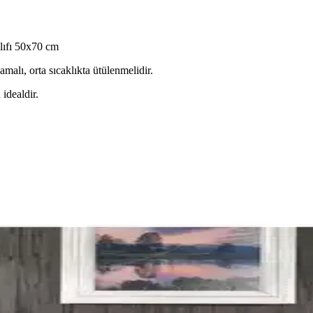
lıfı 50x70 cm
amalı, orta sıcaklıkta ütülenmelidir.
idealdir.
m Dışında Alternatif Renk ve Desenler
ve beyaz dışındaki zeytin yeşili, kırmızı, kahverengi ve desenli nevresi
 Takımları Karşılaştırması
lı karşılaştırıyoruz. Malzeme, tasarım, kullanıcı yorumları ve özellikl
dern ve Enerjik Tasarımıyla Odalara Canlılık Katar