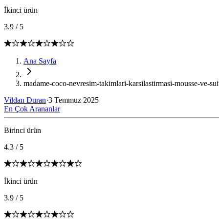
İkinci ürün
3.9
/
5
Ana Sayfa
madame-coco-nevresim-takimlari-karsilastirmasi-mousse-ve-suiv
Vildan Duran
·
3 Temmuz 2025
En Çok Arananlar
Birinci ürün
4.3
/
5
İkinci ürün
3.9
/
5