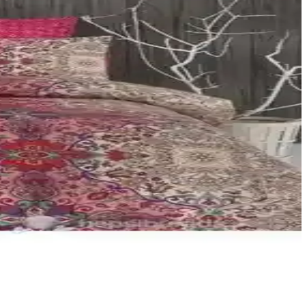
un ömürlü kullanım sunar.
ar. Şeffaf pencere içerik görünümü ve çift yönlü fermuar ile pratik
ları ve bakım detaylarıyla en uygun seçimi yapmanıza yardımcı olur.
sı, kumaş dokusu ve bakım talimatları üzerinden inceler; konfor ve
rlü ve kullanışlıdır.