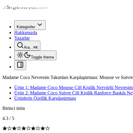
Kategoriler
Hakkımızda
Yazarlar
Ara...
⌘
K
Toggle theme
Madame Coco Nevresim Takımları Karşılaştırması: Mousse ve Suivre 
Ürün 1: Madame Coco Mousse Çift Kişilik Nervürlü Nevresim 
Ürün 2: Madame Coco Suivre Çift Kişilik Ranforce Baskılı Ne
Ürünlerin Özellik Karşılaştırması
Birinci ürün
4.3
/
5