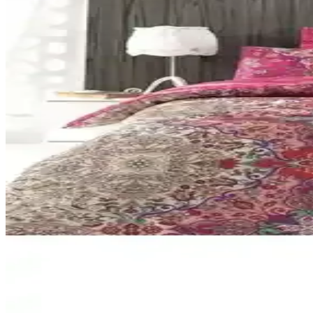
Silva nevresim takımı, canlı kırmızı renk ve modern desenleriyle yatak
Nacarev Mega Boy Pencereli Kare Ekose Bej Yastık
Bej kare ekose desenli Nacarev Mega Boy Pencereli Hurç, 90x50x50 cm 
ve koruyucudur.
Yataş Aden Ranforce ve Astrid Tek Kişilik Nevresim Se
Yataş Aden ve Astrid nevresim setleri, malzeme, tasarım ve dayanıklılı
Tulip vs Valezium Tek Kişilik Nevresim Takımları: Ko
Bu karşılaştırma, My Story Mystory Tulip ile Valezium desenli tek kişil
dayanıklılık odaklı sonuçlar sunar.
Formeya Lastikli Çarşaflı ve Madame Coco Odette Tek
İki farklı nevresim takımı detaylı karşılaştırmasıyla kumaş, renk, kulla
Cotton Box Tuğba Fuşya Çift Kişilik Saten Nevresim T
Yumuşak dokusu ve canlı renkleriyle dikkat çeken Tuğba Fuşya çift kişi