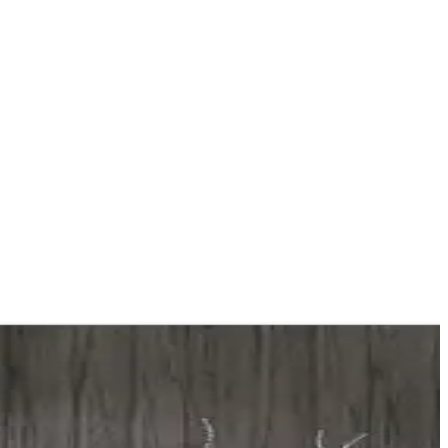
mler, oda özelliklerine göre sıcak ve dengeli atmosfer yaratır.
er açısından farkları inceleyerek en uygun seçimi yapmanıza yardımcı