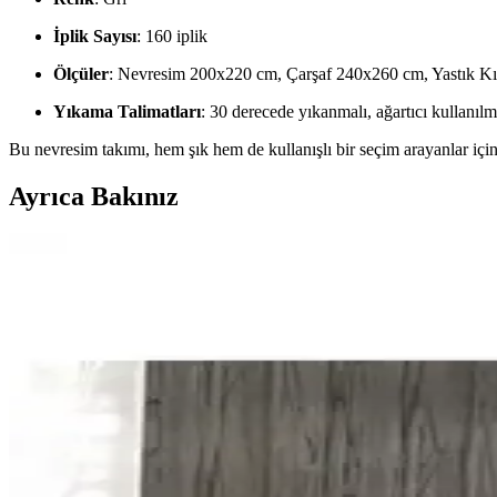
İplik Sayısı
: 160 iplik
Ölçüler
: Nevresim 200x220 cm, Çarşaf 240x260 cm, Yastık Kı
Yıkama Talimatları
: 30 derecede yıkanmalı, ağartıcı kullanılm
Bu nevresim takımı, hem şık hem de kullanışlı bir seçim arayanlar için 
Ayrıca Bakınız
Perde Rengine Uyumlu Nevresim Seçimi: Beyaz ve Kre
Perde ve nevresim uyumu, yatak odasında estetik bütünlük sağlar. Krem 
Yataş Bedding Amora ve Nimbus Çift Kişilik Nevresim
Yataş Bedding Amora ve Nimbus çift kişilik nevresim takımlarını detay
oluyoruz.
Yataş Bedding Silva Çift Kişilik Nevresim Takımı Mo