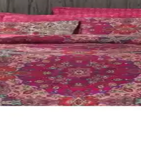
 odalarına ferah ve enerjik bir atmosfer sağlar, dayanıklı kumaşıyla uz
 Yorgan Düzenleyici Hurç: Saklama Çözümü
hacmiyle yatak takımları ve sezonluk eşyalar için geniş depolama sağl
tleri Karşılaştırması
k açısından karşılaştırıldı. Her iki ürünün özellikleri, kullanıcı yorum
nfor ve Dayanıklılık
ik nevresim takımları arasındaki farkları boyutlar, lastikli çarşaf yapı
 Kişilik Nevresim Takımı Karşılaştırması
nım kolaylığı ve kullanıcı geri bildirimleri hakkında bilgi sunuyor.
akımı Detayları ve Özellikleri
lik saten nevresim takımı, estetik ve konforu bir arada sunar, uzun ömü