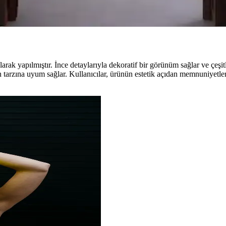
değişir. King blue, petrol ve bordo renkleri farklı atmosferler yaratır.
rak yapılmıştır. İnce detaylarıyla dekoratif bir görünüm sağlar ve çeşi
 tarzına uyum sağlar. Kullanıcılar, ürünün estetik açıdan memnuniyetler