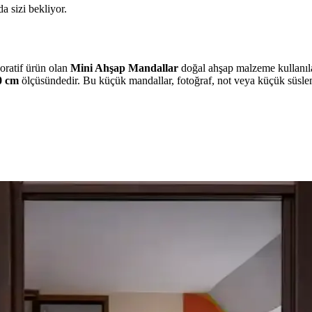
da sizi bekliyor.
koratif ürün olan
Mini Ahşap Mandallar
doğal ahşap malzeme kullanıla
0 cm
ölçüsündedir. Bu küçük mandallar, fotoğraf, not veya küçük süsleme
 Tercih Edilme Nedenleri ve Avantajları
parlak karolar kayganlık ve bakım zorlukları nedeniyle daha az tercih ed
ve Beyaz Duvarlarla Uyumu ve Etkileri
irleşerek mekâna sıcaklık, doğallık ve farklı atmosferler kazandırır. Ren