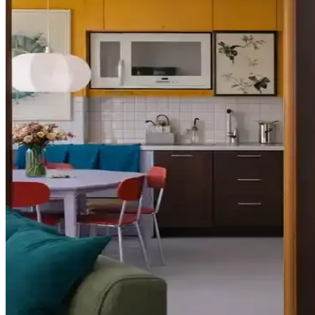
Buff Monster'ın Diecut Ahşap Baskıları ve Sokak San
Buff Monster'ın diecut ahşap baskıları ve akrilik tuval eserleri, özgün
önemli rol oynuyor.
Mobilya Rengi Seçiminde Zeminle Uyumun Önemi ve M
Mobilya renginin zeminle uyumu, mekânın estetik bütünlüğünü belirler
alan halısı uyumu destekler.
Mutfak Barında Vinil Kağıt Seçimi ve Renk Tasarım
Mutfak barında vinil kağıt seçimi sonrası renk ve desen uyumu, mekanın
Bitmemiş Ahşap Sandalyelerde Doğru Renk Seçimi v
Bitmemiş ahşap sandalyelerde boya yerine leke veya cila kullanımı, d
Dış Mekan Ahşap Direkler İçin Uygun Leke Rengi Seç
Dış mekan ahşap direklerde yüzey temizliği ve zımparalama sonrası, ç
Mobilya Dolapları İçin King Blue, Petrol ve Bordo R