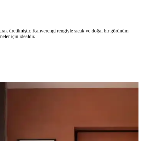
rak üretilmiştir. Kahverengi rengiyle sıcak ve doğal bir görünüm
ler için idealdir.
ilir. Çocuklu ve evcil hayvanlı aileler için mat karolar uygun bir
k seçimi kullanım amacına göre değişir.