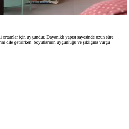
 Doğru uygulama ve ışık koşulları karar sürecinde önemlidir.
tli ortamlar için uygundur. Dayanıklı yapısı sayesinde uzun süre
ini dile getirirken, boyutlarının uygunluğu ve şıklığına vurgu