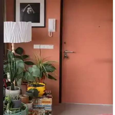
an yakından takip ediliyor. Orijinallik ve malzeme detayları alımda
renkler dikkatli kullanılmalıdır. Tam takım mobilyadan kaçınılmalı,
rle dengeli bir görünüm sağlar ve görsel konforu artırır.
 uyumlu olmalı, şeffaf cila doğal görünümü ve UV korumasını sağlar.
larında leke seçimi estetik ve koruma sağlar.