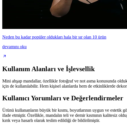
Neden bu kadar popüler oldukları hala bir sır olan 10 ürün
devamını oku
Kullanım Alanları ve İşlevsellik
Mini ahşap mandallar, özellikle fotoğraf ve not asma konusunda oldukça 
için de kullanılabilir. Hem kişisel alanlarda hem de etkinliklerde dekor
Kullanıcı Yorumları ve Değerlendirmeler
Ürünü kullananların büyük bir kısmı, boyutlarının uygun ve estetik g
ifade etmiştir. Özellikle, mandalın teli ve demir kısmının kalitesiz o
kırık veya hasarlı olarak teslim edildiği de bildirilmiştir.