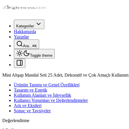
Kategoriler
Hakkımızda
Yazarlar
Ara...
⌘
K
Toggle theme
Mini Ahşap Mandal Seti 25 Adet, Dekoratif ve Çok Amaçlı Kullanım
Ürünün Tanımı ve Genel Özellikleri
Tasarım ve Estetik
Kullanım Alanları ve İşlevsellik
Kullanıcı Yorumları ve Değerlendirmeler
Artı ve Eksileri
Sonuç ve Tavsiyeler
Değerlendirme