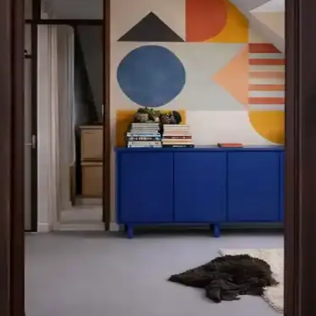
atı Eserlerinin Koleksiyon Değeri
 tasarımları ve sınırlı sayıda olmaları nedeniyle koleksiyoncular tarafınd
ekân Estetiği Üzerindeki Etkileri
. Koyu kahverengi ve doğal ahşap tonları uyum sağlarken, gri ve beyaz 
ında Denge Sağlama Yöntemleri
 genel atmosferini etkiler. Açık renkler ve sade desenler, koyu zeminle
e Yüzey Koruma Yöntemleri
oğal dokuyu koruyarak dayanıklılığı artırır. Renk seçimi dekorasyonla
imi ve Yüzey Hazırlığı
evre renkleriyle uyumlu koyu kömür grisi, soluk gri veya kahverengi ton
enk Seçeneklerinin İncelenmesi