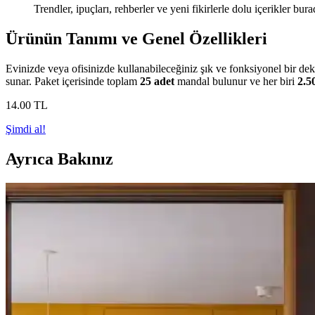
Trendler, ipuçları, rehberler ve yeni fikirlerle dolu içerikler bura
Ürünün Tanımı ve Genel Özellikleri
Evinizde veya ofisinizde kullanabileceğiniz şık ve fonksiyonel bir de
sunar. Paket içerisinde toplam
25 adet
mandal bulunur ve her biri
2.5
14
.00
TL
Şimdi al!
Ayrıca Bakınız
Ev Dekorasyonunda Mat ve Parlak Seramik Karoların
Mat seramik karolar, sıcaklık, güvenlik ve temizlik kolaylığı sunarken 
seçimdir.
Zeytin Yeşili ve Mavi-Yeşil Tonlarının Ahşap Zemin 
Zeytin yeşili ve mavi-yeşil tonları, ahşap zemin ve beyaz duvarlarla b