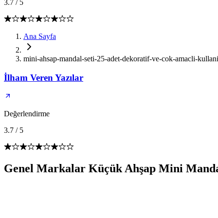
3.7
/
5
Ana Sayfa
mini-ahsap-mandal-seti-25-adet-dekoratif-ve-cok-amacli-kulla
İlham Veren Yazılar
Değerlendirme
3.7
/
5
Genel Markalar Küçük Ahşap Mini Mandal