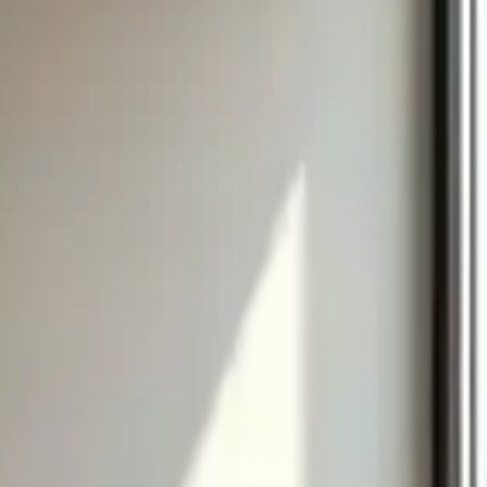
. Özellikle yatak odası, çalışma odası veya sessizliği ön planda tutan
ır.
ri işletmelerde, özellikle kafe, restoran ve otellerde modern bir
tlar bulunur. Her biri özenle paketlenmiş olan ürün, zarar görmeden
 yaşadıklarını bildirmiştir. Bu nedenle, satın almadan önce ürünün
nıklı malzemesi ve sessiz çalışma özelliği ile uzun vadeli kullanım
onksiyonelliği bir arada sunan bu ürün, uygun fiyat ve kaliteli yapı
Bu nedenle, modern yaşam alanlarınıza şıklık ve fonksiyonellik katmak