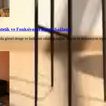
Estetik ve Fonksiyonel Denge Sağlama
a görsel denge ve kullanım rahatlığı sağlar. Boyut ve dekorasyon uyumu,