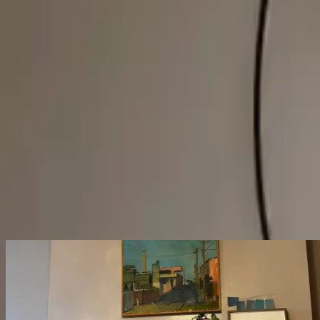
adına tercih edebilirsiniz.
Paylaş:
f
𝕏
Yorumlar:
Yorum
Ayın popüler yazıları