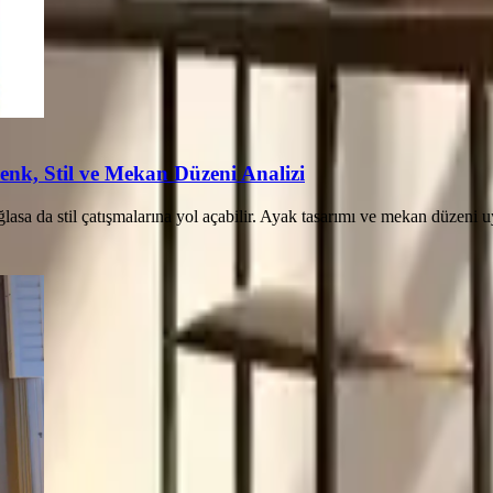
enk, Stil ve Mekan Düzeni Analizi
lasa da stil çatışmalarına yol açabilir. Ayak tasarımı ve mekan düzeni 