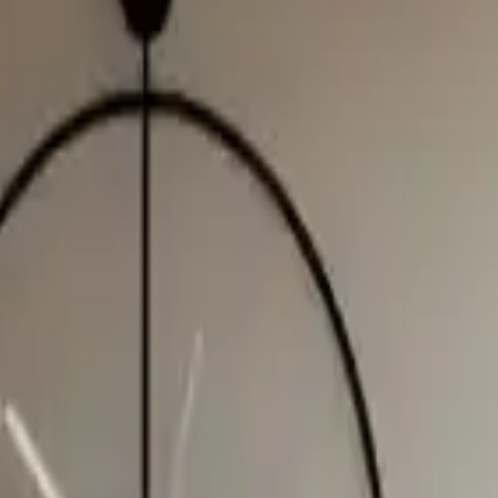
 sessiz çalışmasıyla bilinir ve ortamda rahatsız edici sesler oluşturmaz
 gerektirmez. Bu sayede, kullanıcılar tarafından kullanım kolaylığı sağlan
arak kullanılabilir. Oturma odaları, salonlar, mutfaklar, ofisler veya tica
anın genel görünümüne güçlü bir katkı sağlar.
kça basittir. Paket içeriğinde, montaj için gerekli aparatlar ve talima
zahmetsiz hale getirir.
yum sağlar.
r.
r, mekanizmanın düzgün çalışmaması veya saat yüzeyinde görsel sorunlar
la iç mekanlara şıklık katmak isteyenler için uygun bir tercihtir. Daya
a performansında dikkatli olmak gerekebilir. Genel olarak, estetik ve f
llanım alanlarıyla, farklı iç mekan dekorasyonlarına uyum sağlayabilir. 