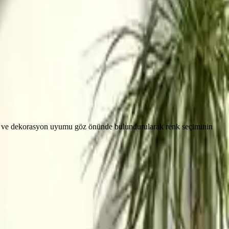
 ışık ve dekorasyon uyumu göz önünde bulundurularak renk seçiminin