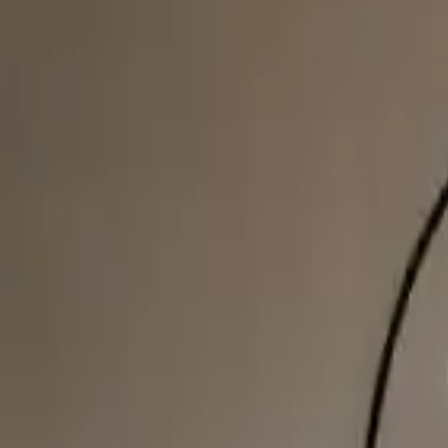
Saat, yüksek kaliteli Quartz mekanizma ile donatılmıştır. Bu mekanizma,
diğer alanlar için idealdir. Mekanizma, pil ile çalışır ve düzenli bakım
Bu duvar saati, çeşitli iç mekanlarda estetik ve fonksiyonel bir unsur ol
atmosfer yaratmak için tercih edilir. Ayrıca, geniş çapı sayesinde, od
Ürünün arka kısmında bulunan kanca sayesinde, duvara asma işlemi oldu
teslim edilir. Bu özellikleriyle, kullanıcıların montaj sürecini kolay ve 
Artıları ve Dikkat Edilmesi Gereken Noktalar:
- Dayanıklılık: 3 mm MDF gövdesi, uzun ömürlü kullanım sağlar.
- Sessizlik: Quartz mekanizma, sessiz çalışmasıyla öne çıkar.
- Estetik: Siyah yüzeyi ve minimalist tasarımıyla modern mekanlara u
- Kolay montaj: Arka kancası, hızlı ve pratik duvara asma imkanı suna
Ancak, ürünle ilgili bazı olumsuz yorumlar da mevcuttur. Kullanıcıla
kullanım ve teknik detaylarına dikkat edilmesi önemlidir.
Create Handle Siyah Ahşap Duvar Saati, modern ve minimalist tasarımıy
sağlar. Ancak, kullanıcı yorumları göz önüne alınacak olursa, mekanizm
arayanlar için değerlendirilebilir. Ayrıca, kolay montaj ve çeşitli ku