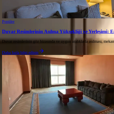
Popüler
Duvar Resimlerinin Asılma Yüksekliği ve Yerleşimi: 
Duvar resimlerinin göz hizasında ve uygun aralıklarla asılması, mekand
Daha fazla bilgi edinin