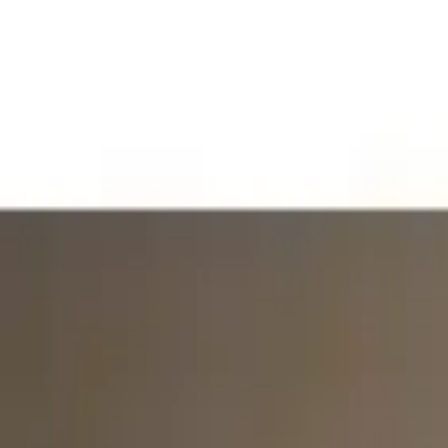
İlham Veren Yazılar
Değerlendirme
4.3
/
5
Yazar
Gözde Pınar
Tür
İlham Veren Yazılar
Yayınlanma
14 Eylül 2025
Güncelleme
19 Ocak 2026
Bu Yazı Hakkında
49x38 cm ölçülerinde, dayanıklı MDF gövdesi ve sessiz Quartz 
Trendler, ipuçları, rehberler ve yeni fikirlerle dolu içerikler bura
Create Handle tarafından üretilen bu minimalist siyah ahşap duvar saat
çizgileriyle dikkat çeker. Siyah yüzeyi ve yuvarlak şekliyle, modern v
koruyabilir.
Saat gövdesi, 3 mm kalınlığında MDF levhadan üretilmiştir. Bu malzeme
MDF’nin sağlam yapısı, zaman içinde deformasyon ve aşınmaya karşı 