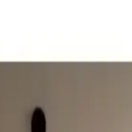
mekanizmasıyla modern iç mekanlara estetik ve fonksiyonellik sunan s
da sizi bekliyor.
i, iç mekanlara şıklık ve fonksiyonellik katmak isteyenler için ideal bir
e minimalist tarzların vazgeçilmez bir parçası haline gelir. Ayrıca, da
, hem hafifliği hem de dayanıklılığıyla öne çıkar. Siyah yüzey, çeşitl
direnç gösterir. Bu sayede, ürün uzun ömürlü kullanım sunar.