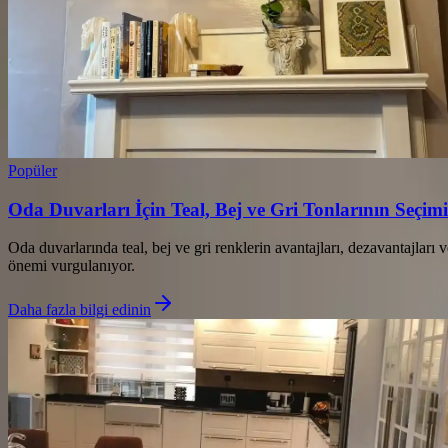
Popüler
Oda Duvarları İçin Teal, Bej ve Gri Tonlarının Seçi
Oda duvarlarında teal, bej ve gri renklerin avantajları, dezavantajla
önemi vurgulanıyor.
Daha fazla bilgi edinin