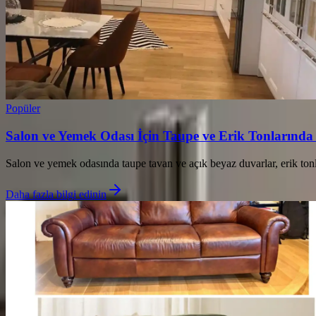
Popüler
Salon ve Yemek Odası İçin Taupe ve Erik Tonlarınd
Salon ve yemek odasında taupe tavan ve açık beyaz duvarlar, erik tonl
Daha fazla bilgi edinin