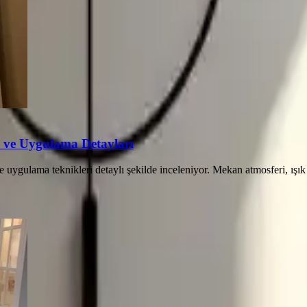
mi ve Uygulama Detayları
rı ve uygulama teknikleri detaylı şekilde inceleniyor. Mekan atmosferi,