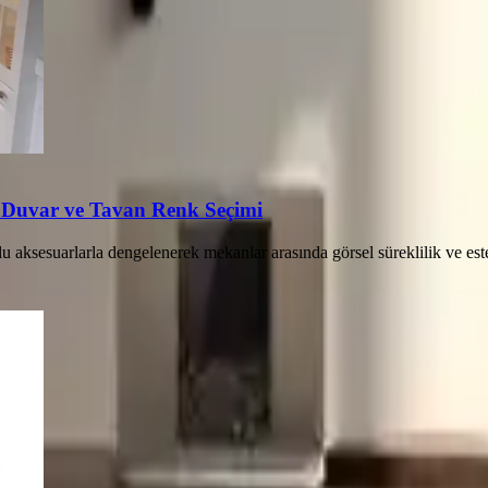
a Duvar ve Tavan Renk Seçimi
u aksesuarlarla dengelenerek mekanlar arasında görsel süreklilik ve est