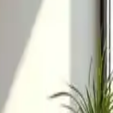
0
Beğen