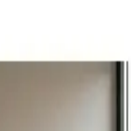
iyah ahşap duvar saati.
 seçimdir. 49x38 cm ölçülerinde tasarlanan ürün, sade ve yalın
yanıklı malzemesi sayesinde uzun yıllar boyunca estetik görünümünü
i iç mekan dekorasyonlarına uyum sağlayacak şekilde tasarlanmıştır.