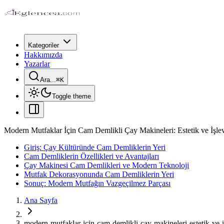
Kategoriler
Hakkımızda
Yazarlar
Ara...
⌘
K
Toggle theme
Modern Mutfaklar İçin Cam Demlikli Çay Makineleri: Estetik ve İşlev
Giriş: Çay Kültüründe Cam Demliklerin Yeri
Cam Demliklerin Özellikleri ve Avantajları
Çay Makinesi Cam Demlikleri ve Modern Teknoloji
Mutfak Dekorasyonunda Cam Demliklerin Yeri
Sonuç: Modern Mutfağın Vazgeçilmez Parçası
Ana Sayfa
modern-mutfaklar-icin-cam-demlikli-cay-makineleri-estetik-ve-is