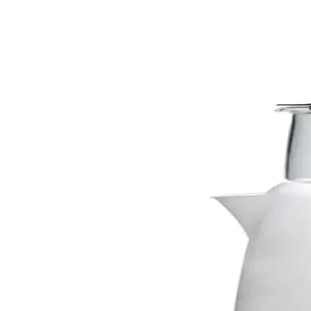
Homend Royaltea 1709H ve Karaca Berry Tea XL Karşı
Homend Royaltea 1709H ve Karaca Berry Tea XL, farklı özellikleriyle 
tercih belirleniyor.
Vestel Sefa 1000 B Çay Makinesi: Modern Tasarım ve
Vestel Sefa 1000 B çay makinesi, modern tasarımı ve fonksiyonelliğiyl
Awox Dual Kırmızı Çay Makinesi İncelemesi Güçlü Per
Awox Dual Kırmızı Çay Makinesi, 1650W gücü, dayanıklı paslanmaz çelik
Esgep Universal Çay Makinesi ve Su Isıtıcısı Buhar T
Esgep Buhar Termostatı, hassas sıcaklık ve buhar kontrolü sağlayarak ça
Esgep Arzum Çay Makinesi ve Su Isıtıcısı: Çok Fon
Modern tasarımı ve çok fonksiyonlu özellikleriyle Esgep Arzum Çay Maki
HOMEND Royaltea 1710h Inox Çay Makinesi: Moder