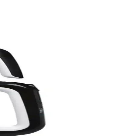
eme, sesli uyarı ve sıcak tutma gibi detaylar incelenerek en uygun
ri sayesinde günlük kullanımda pratiklik sağlar.
ağlar, kullanımı kolay ve hijyenik tasarımıyla öne çıkar.
ığı sunar.
atiklik sağlar.