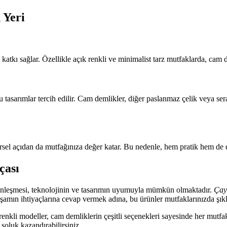
 Yeri
tkı sağlar. Özellikle açık renkli ve minimalist tarz mutfaklarda, cam d
u tasarımlar tercih edilir. Cam demlikler, diğer paslanmaz çelik veya s
sel açıdan da mutfağınıza değer katar. Bu nedenle, hem pratik hem de de
çası
nleşmesi, teknolojinin ve tasarımın uyumuyla mümkün olmaktadır.
Çay
ın ihtiyaçlarına cevap vermek adına, bu ürünler mutfaklarınızda şıklık
i ve renkli modeller, cam demliklerin çeşitli seçenekleri sayesinde her m
soluk kazandırabilirsiniz.