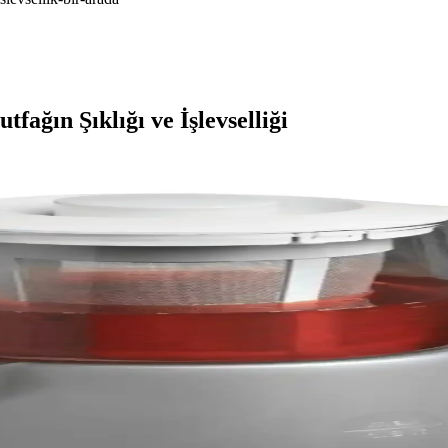
ğın Şıklığı ve İşlevselliği