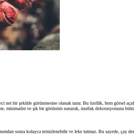
i net bir şekilde görünmesine olanak tanır. Bu özellik, hem görsel açı
me, minimalist ve şık bir görünüm sunarak, mutfak dekorasyonuna bütün
ımdan sonra kolayca temizlenebilir ve leke tutmaz. Bu sayede, çay demli