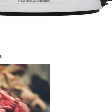
000W gücüyle hızlı ısıtma, çok fonksiyonlu kullanımıyla pratik ve gü
esi: Estetik ve Fonksiyonellik Bir Arada
iğiyle hızlı, güvenli ve pratik çay hazırlama imkanı sağlar, kullanıcı
m ve Fonksiyonellik Özellikleri
ri ve pratik özellikleriyle öne çıkar. Sıcak tutma ve otomatik kapanma 
ı