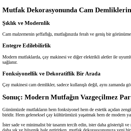
Mutfak Dekorasyonunda Cam Demliklerin
Şıklık ve Modernlik
Cam malzemenin şeffaflığı, mutfağınızda ferah ve geniş bir görünüme ka
Entegre Edilebilirlik
Modern mutfaklarda, çay makinesi ve diğer elektrikli aletler ile uyuml
sağlanır.
Fonksiyonellik ve Dekoratiflik Bir Arada
Çay makinesi cam demlikler, sadece kullanışlı değil, aynı zamanda gör
Sonuç: Modern Mutfağın Vazgeçilmez Par
Günümüzde mutfakların hem fonksiyonel hem de estetik açıdan zengi
biridir. Hem geleneksel çay kültürümüzü yaşatmak hem de modern yaşam
İster sade ve minimalist bir tasarım tercih edin, ister daha gösterişl
daha şık ve hijyenik hale getirirken, mutfak dekorasyonunuza yeni bir 