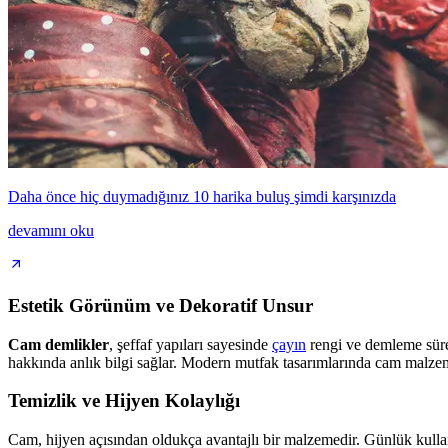
Daha önce hiç duymadığınız 10 harika buluş şimdi karşınızda
devamını oku
Estetik Görünüm ve Dekoratif Unsur
Cam demlikler
, şeffaf yapıları sayesinde
çayın
rengi ve demleme sürec
hakkında anlık bilgi sağlar. Modern mutfak tasarımlarında cam malze
Temizlik ve Hijyen Kolaylığı
Cam, hijyen açısından oldukça avantajlı bir malzemedir. Günlük kullan