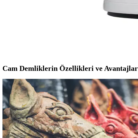
HOMEND Royaltea 1710h, inox gövde ve demliğiyle şık ve dayanıklı, 2
Beko CM 5964 Floral 1900 W Cam Demlikli Çay Makin
Beko'nun şık tasarımlı CM 5964 Floral modeli, 1900 W gücü ve cam deml
Tefal My Tea 1500 Watt Çay Makinesi: Modern Tasarı
Tefal My Tea 1500 Watt çay makinesi, şık tasarımı, dayanıklı malzemele
Cam Demliklerin Özellikleri ve Avantajlar