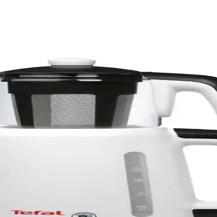
laştırması: Özellikler ve Kullanıcı Yorumları
öne çıkan iki popüler çay makinesi. Bu karşılaştırmada, kapasite, malz
 Fonksiyonellik Bir Arada
e öne çıkar. Otomatik kapanma, hızlı kaynatma ve sıcak tutma özellikle
formans ve Estetik Birlikte
 rezistansı ve 1,75 litre kapasitesiyle hızlı ve güvenli çay demleme s
ermostatı Sıcaklık ve Buhar Kontrolü
y ve kahve hazırlığını kolaylaştırır, enerji tasarrufu ve kullanım rahatl
ksiyonlu Modern Mutfak Cihazı
nesi ve Su Isıtıcısı, hızlı ısıtma ve güvenlik özellikleriyle mutfakta pr
n Tasarım ve Çok Fonksiyonlu Kullanım