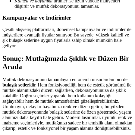
Kaliteli ve dayanıklı
ürünler ise uzun vadede maliyetleri
düşürür ve mutfak dekorasyonunu tamamlar.
Kampanyalar ve İndirimler
Çeşitli alışveriş platformları, dönemsel kampanyalar ve indirimler ile
müşterilere avantajlı fiyatlar sunuyor. Bu sayede, yüksek kaliteli ve
şık bulaşık setlerine uygun fiyatlarla sahip olmak mümkün hale
geliyor.
Sonuç: Mutfağınızda Şıklık ve Düzen Bir
Arada
Mutfak dekorasyonunu tamamlayan en önemli unsurlardan biri de
bulaşık setleri
dir. Hem fonksiyonelliği hem de estetik görünümü ile
mutfak alanınızdaki düzeni sağlarken, dekorasyonunuza da şıklık
katabilir. Doğru seçimler yaparak, hem kullanım kolaylığı
sağlayabilir hem de mutfak atmosferinizi güzelleştirebilirsiniz.
Unutmayın, detaylar hayatınıza renk ve düzen getirir; bu yüzden
mutfak dekorasyonunda bulaşık setlerine de özen göstermek, yaşam
alanınızı daha keyifli hale getirir. Modern tasarımlar, uyumlu renk ve
malzeme seçimleriyle, mutfağınızı sadece bir temizlik alanı olmaktan
çıkarıp, estetik ve fonksiyonel bir yaşam alanına dönüştürebilirsiniz.