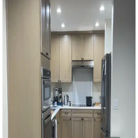
bitkileri doğru konumlandırmak ve askı sistemleri kullanmak
işlevsellik ve estetik sağlar. Alanı işlevsel gruplarla düzenlemek
önemlidir.
Mutfak Tezgah Arkası Seçiminde Renk, Stil ve
Fonksiyonellik Dengesi
Mutfak tezgah arkası seçiminde gri dolapların alt tonları, renk
uyumu, desen seçimi ve malzeme fonksiyonelliği önem taşır.
Mermer, cam ve taş malzemeler estetik ve dayanıklılık açısından
değerlendirilir.
Mutfak Tezgah Arkası Seçiminde Granit ve Seramik
Karoların Estetik ve İşlevsel Karşılaştırması
Mutfak tezgah arkası seçiminde granit ve seramik karoların estetik
ve işlevsel avantajları karşılaştırılıyor. Tasarımda denge, renk uyumu
ve uzun vadeli kullanım ön planda tutuluyor.
Mutfak Pencereleri İçin Fonksiyonel ve Estetik
Perde Seçenekleri ve Montaj Yöntemleri
Mutfak pencerelerinin tasarımına uygun perde seçimi, ışık kontrolü