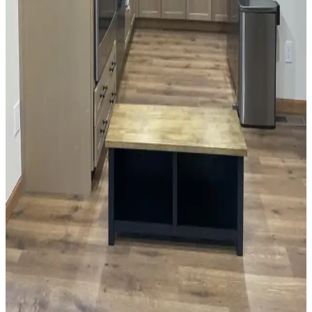
ve kullanım kolaylığı sağlar. Roman storlar, kafe perdeleri ve entegre
sistemler, estetik ve fonksiyonel çözümler sunar.
Mutfak Dolapları İçin Uygun Boya Rengi Seçimi ve
Uygulama İpuçları
Mutfak dolapları için renk seçimi, yüzey hazırlığı ve boya uygulama
teknikleri detaylıca ele alınmıştır. Mekanın ışık ve renk uyumu göz
önünde bulundurularak, dayanıklı ve estetik sonuçlar için öneriler
sunulmaktadır.
Siyah, Gri ve Beyaz Granit Tezgahlarla Uyumlu
Dolap Boya Renkleri ve Dekorasyon Önerileri
Siyah, gri ve beyaz granit tezgahlarla uyumlu dolap renkleri beyaz,
yumuşak yeşil ve koyu tonlar arasında değişir. Doğru boya ve
dekorasyonla mutfak estetik ve fonksiyonel hale gelir.
Küçük Mutfaklarda Tezgah Alanını Artırmaya
Yönelik Pratik Mobilya ve Düzenleme Çözümleri
Küçük mutfaklarda tezgah alanı yetersizliği, hareketli tezgahlar,
duvara monte raflar ve işlevsel dolaplarla aşılabilir. Doğru