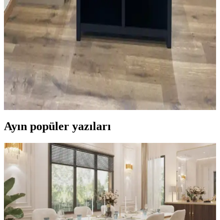
Siyah, gri ve beyaz granit tezgahlarla uyumlu dolap renkleri beyaz,
yumuşak yeşil ve koyu tonlar arasında değişir. Doğru boya ve
dekorasyonla mutfak estetik ve fonksiyonel hale gelir.
Küçük Mutfaklarda Tezgah Alanını Artırmaya
Yönelik Pratik Mobilya ve Düzenleme Çözümleri
Küçük mutfaklarda tezgah alanı yetersizliği, hareketli tezgahlar,
duvara monte raflar ve işlevsel dolaplarla aşılabilir. Doğru
düzenleme mutfak işlevselliğini artırır ve alanı verimli kullanmayı
sağlar.
Ayın popüler yazıları