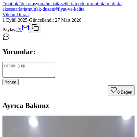
#
mutfak
#
dekorasyon
#
bulasik-setleri
#
modern-mutfak
#
mutfak-
aksesuarlari
#
mutfak-duzeni
#
fiyat-ve-kalite
Vildan Duran
1 Eylül 2025
·
Güncellendi:
27 Mart 2026
Paylaş:
f
𝕏
Yorumlar:
Yorum
0
Beğen
Ayrıca Bakınız
Mutfak Tezgah Arkası Montajında Doğru Hizalama
Yöntemleri ve Avantajları