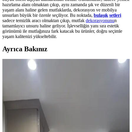
hazırlama alanı olmaktan çıkıp, aynı zamanda şık ve düzenli bir
yaşam alanı haline gelen mutfaklarda, dekorasyon ve mobilya
unsurları büyük bir özenle seçiliyor. Bu noktada,
bulaşık
setleri
sadece temizlik aracı olmaktan çıkıp, mutfak
dekorasyonunu
n
tamamlayıcı unsuru haline geliyor. İşlevselliğin yanı sıra estetik
görünümü ile mutfağınıza fark katacak bu ürünler, doğru seçimle
yaşam kalitenizi yükseltebilir.
Ayrıca Bakınız
Mutfak Tezgah Arkası Montajında Doğru Hizalama
Yöntemleri ve Avantajları
Mutfak tezgah arkası montajında dolap ve tezgah hizalama
seçenekleri, estetik ve fonksiyonellik açısından değerlendirilir.
Tezgah hizasında bitirme, duvar koruması ve temizlik kolaylığı
sağlar.
Mutfak Köşesini Fonksiyonel ve Estetik Hale
Getirme Pratik Düzenleme Yöntemleri
Mutfak köşenizi düzenlerken gereksiz eşyalardan kurtulmak,