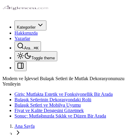
Kategoriler
Hakkımızda
Yazarlar
Ara...
⌘
K
Toggle theme
Modern ve İşlevsel Bulaşık Setleri ile Mutfak Dekorasyonunuzu
Yenileyin
Giriş: Mutfakta Estetik ve Fonksiyonellik Bir Arada
Bulaşık Setlerinin Dekorasyondaki Rolü
Bulaşık Setleri ve Mobilya Uyumu
Fiyat ve Kalite Dengesini Gözetmek
Sonuç: Mutfağınızda Şıklık ve Düzen Bir Arada
Ana Sayfa