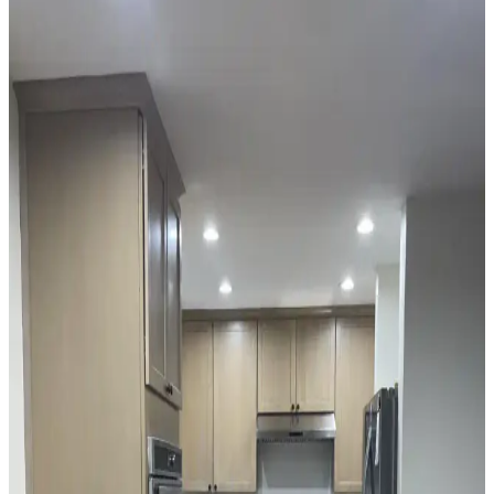
Mutfak tezgah arkası montajında dolap ve tezgah hizalama
seçenekleri, estetik ve fonksiyonellik açısından değerlendirilir.
Tezgah hizasında bitirme, duvar koruması ve temizlik kolaylığı
sağlar.
Mutfak Köşesini Fonksiyonel ve Estetik Hale
Getirme Pratik Düzenleme Yöntemleri
Mutfak köşenizi düzenlerken gereksiz eşyalardan kurtulmak,
bitkileri doğru konumlandırmak ve askı sistemleri kullanmak
işlevsellik ve estetik sağlar. Alanı işlevsel gruplarla düzenlemek
önemlidir.
Mutfak Tezgah Arkası Seçiminde Renk, Stil ve
Fonksiyonellik Dengesi
Mutfak tezgah arkası seçiminde gri dolapların alt tonları, renk
uyumu, desen seçimi ve malzeme fonksiyonelliği önem taşır.
Mermer, cam ve taş malzemeler estetik ve dayanıklılık açısından
değerlendirilir.
Mutfak Tezgah Arkası Seçiminde Granit ve Seramik
Karoların Estetik ve İşlevsel Karşılaştırması