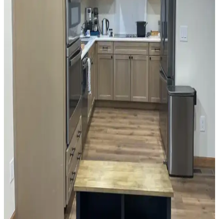
Mutfak tezgah arkası seçiminde granit ve seramik karoların estetik
ve işlevsel avantajları karşılaştırılıyor. Tasarımda denge, renk uyumu
ve uzun vadeli kullanım ön planda tutuluyor.
Mutfak Pencereleri İçin Fonksiyonel ve Estetik
Perde Seçenekleri ve Montaj Yöntemleri
Mutfak pencerelerinin tasarımına uygun perde seçimi, ışık kontrolü
ve kullanım kolaylığı sağlar. Roman storlar, kafe perdeleri ve entegre
sistemler, estetik ve fonksiyonel çözümler sunar.
Mutfak Dolapları İçin Uygun Boya Rengi Seçimi ve
Uygulama İpuçları
Mutfak dolapları için renk seçimi, yüzey hazırlığı ve boya uygulama
teknikleri detaylıca ele alınmıştır. Mekanın ışık ve renk uyumu göz
önünde bulundurularak, dayanıklı ve estetik sonuçlar için öneriler
sunulmaktadır.
Siyah, Gri ve Beyaz Granit Tezgahlarla Uyumlu
Dolap Boya Renkleri ve Dekorasyon Önerileri