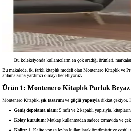
Bu koleksiyonda kullanıcıların en çok aradığı ürünleri, markalar
Bu makalede, iki farklı kitaplık modeli olan Montenero Kitaplık ve Pr
anlamalarına yardımcı olmayı hedefliyoruz.
Ürün 1: Montenero Kitaplık Parlak Beyaz 
Montenero Kitaplık,
şık tasarımı
ve
güçlü yapısıyla
dikkat çekiyor. İş
Geniş depolama alanı:
5 raflı ve 2 kapaklı yapısıyla, kitapları
Kolay kurulum:
Matkap kullanmadan sadece tornavida ve çekiç 
Kalite:
1. Kalite yonga levha kullanılarak üretilmiştir ve çeşitli se