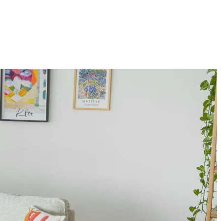
nel çözümler sunar. Malzeme ve boyut çeşitliliği kullanım alanlarını
lanına sıcaklık ve kişilik katar.
 rengi ve sanat eserleriyle ferah bir atmosfer oluşturulur.