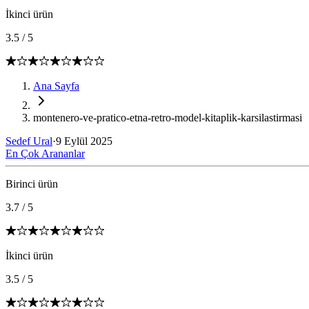
İkinci ürün
3.5
/
5
Ana Sayfa
montenero-ve-pratico-etna-retro-model-kitaplik-karsilastirmasi
Sedef Ural
·
9 Eylül 2025
En Çok Arananlar
Birinci ürün
3.7
/
5
İkinci ürün
3.5
/
5