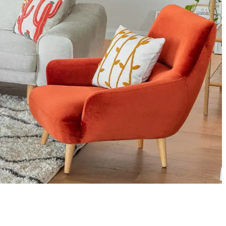
m ve neme karşı pratik çözümler önemlidir.
ik ve esnek alternatifler oluşturulmasına yol açıyor. Üretim
n estetiğini ve ferahlığını artırır.
ik halı tercihleri mekâna estetik ve fonksiyonellik katar.
seçimi ve aksesuar kullanımı mekânı hem konforlu hem şık kılar.