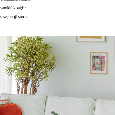
nıklılık sağlar.
n seçeneği sunar.
rnatif Kullanım Alanları Hakkında Detaylı İnceleme
kabı ve banyo malzemeleri gibi farklı eşyaların düzenlenmesinde fonksiyo
um Prensipleriyle Mekan Tasarımı
n atmosferini belirler. 60/30/10 prensibi ve mobilyalarla uyum, yaşam a
ik Dengenin Sağlanması
ilya düzeni mekânın estetik ve fonksiyonel dengesini sağlar. Doğru duvar
: Sahil Evi İçin Pratik Çözümler