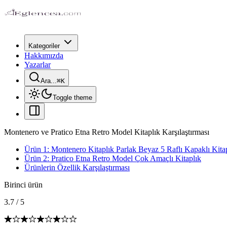
Kategoriler
Hakkımızda
Yazarlar
Ara...
⌘
K
Toggle theme
Montenero ve Pratico Etna Retro Model Kitaplık Karşılaştırması
Ürün 1: Montenero Kitaplık Parlak Beyaz 5 Raflı Kapaklı Kita
Ürün 2: Pratico Etna Retro Model Çok Amaçlı Kitaplık
Ürünlerin Özellik Karşılaştırması
Birinci ürün
3.7
/
5