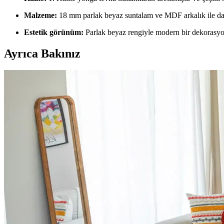
Malzeme:
18 mm parlak beyaz suntalam ve MDF arkalık ile daya
Estetik görünüm:
Parlak beyaz rengiyle modern bir dekorasyo
Ayrıca Bakınız
Dergi ve Gazete Tutucularının Fonksiyonları ve Alte
Dergi ve gazete tutucuları, basılı medyanın yanı sıra battaniye, ayak
genişletir.
Ev Dekorasyonunda Halı Seçimi: Renk Dengesi ve Uy
Ev dekorasyonunda halı seçimi, renk dengesi ve desen uyumu ile mekanı
Salon Duvar Düzenlemesinde Raf Kullanımı ve Estet
Salon duvarlarında rafların simetrik yerleşimi, aksesuar seçimi ve mob
Giriş Holü Dekorasyonunda Estetik ve Fonksiyonellik