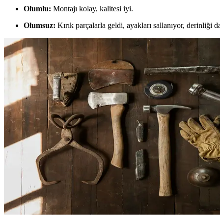
Olumlu:
Montajı kolay, kalitesi iyi.
Olumsuz:
Kırık parçalarla geldi, ayakları sallanıyor, derinliği d