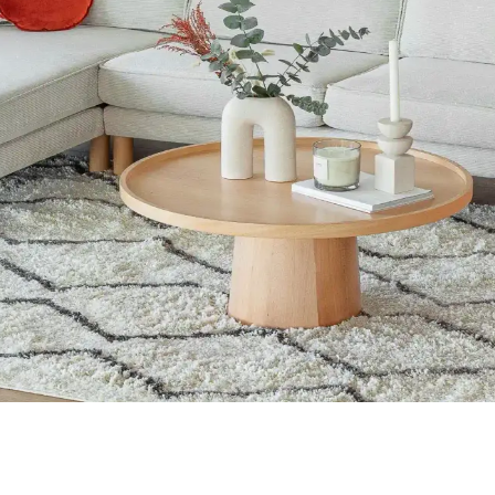
in malzemeleri estetik ve fonksiyonelliği dengeler. Sahil evlerinde ku
umlu Alternatifler ve Üretim Değerlendirmesi
rangozlar ve yapı marketlerinden temin edilen uyumlu parçalarla ekonom
a Düzeniyle Mekan Estetiği
da dekorasyonda öne çıkar. Renk bütünlüğü ve mobilya yerleşimi, mekanı
 Tasarım Önerileri
ler ve aksesuar seçimi önemlidir. Uygun fiyatlı dolap boyama ve hijyen
 Dekorasyon Stratejileri
a fonksiyonellik ile estetiğin dengelenmesi önemlidir. Doğru mobilya 