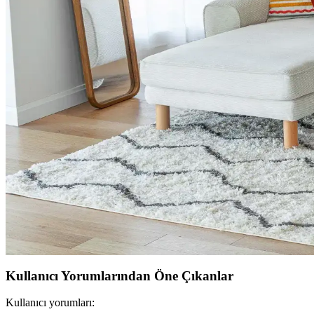
Giriş holü dekorasyonunda duvar kağıdı seçimi, mobilya düzeni ve zem
ABD'de USM Haller Modüler Mobilya Sistemlerine Uy
USM Haller modüler mobilyalarının yüksek fiyatları, ABD'de yerel ma
maliyetleri ve kullanıcı deneyimleri değerlendiriliyor.
Yeşil Kanepe Dekorasyonunda Renk Uyumu ve Mobily
Yeşil kanepe, odanın renk paleti ve mobilya düzeniyle uyum sağladığın
Küçük Toalet Odası Yenileme: Fonksiyonel ve Estetik
Küçük toalet odasının yenilenmesinde mobilya uyumu, ton sür ton desen
Küçük Oturma Odalarında Rahat Koltuk Yerleşimi ve
Küçük oturma odalarında rahat koltukların yerleşimi ve dekorasyonund
Kullanıcı Yorumlarından Öne Çıkanlar
Kullanıcı yorumları: