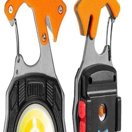
ve pratik tasarımıyla açık hava etkinliklerinde konfor sağlar, cepli
tasarımıyla kullanım kolaylığı sunar.
Simple Living 2'li Piknik ve Kamp Sandalyesi
Kırmızı - Dayanıklı ve Pratik Dış Mekan Oturma
Çözümü
Dayanıklı malzemeleri ve şık tasarımıyla öne çıkan Simple Living
2'li kamp sandalyesi, hafifliği ve kolay taşınabilirliğiyle dış mekan
aktivitelerinde rahatlık sağlar.
ACY STORE Ürünleri Karşılaştırması: Katlanabilir
Plastik Hasır ve Piknik Hasırı Özellikleri
İki ACY STORE hasır ürünü, malzeme, kullanım alanları ve
dayanıklılık açısından karşılaştırılıyor. Katlanabilir plastik hasır
pratiklik ve taşınabilirlik sunarken, piknik hasırı genişliği ve
sağlamlığıyla öne çıkıyor.
Bahçenize Şık ve Fonksiyonel Ayaklı Mangal
Seçenekleri ve Dekorasyon İpuçları
Modern bahçe dekorasyonunda ayaklı mangal, şıklık ve
fonksiyonelliği bir arada sunar. Dayanıklı malzemeleri ve estetik