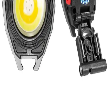
tasarımıyla alanınıza değer katar, keyifli anlar yaratmanıza olanak
sağlar.
TuruncuFil Alüminyum Katlanabilir Kamp ve
Piknik Masası Özellikleri ve Kullanım Alanları
Dayanıklı alüminyum yapısı ve portatif tasarımıyla turuncufil kamp
masası, açık hava aktiviteleri için ideal, hafif ve kolay taşınabilir, su
geçirmez yüzeyiyle uzun ömürlü kullanım sunar.
Karahisarlı Cata CT-9185 Radar Hareket Sensörü:
Güvenlik ve Otomasyonda Etkili Çözüm
Karahisarlı Cata CT-9185 radar hareket sensörü, 10 metre ve 360
derece kapsama alanıyla yüksek hassasiyetle hareketleri tespit eder,
kolay kurulum ve dayanıklılığıyla güvenlik ve otomasyon
uygulamalarında tercih edilir.
Genel Markalar Turuncu Keychaın W5147 Çok
Amaçlı Fener: Dayanıklı ve Çok Fonksiyonlu Kamp
Aydınlatması
Turuncu renkli, şarj edilebilir ve çok fonksiyonlu bu kamp feneri, 6