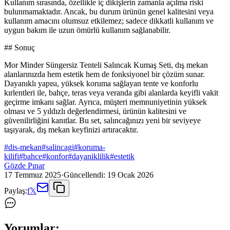
Kullanım sırasında, özellikle iç dikişlerin zamanla açılma riski
bulunmamaktadır. Ancak, bu durum ürünün genel kalitesini veya
kullanım amacını olumsuz etkilemez; sadece dikkatli kullanım ve
uygun bakım ile uzun ömürlü kullanım sağlanabilir.
## Sonuç
Mor Minder Süngersiz Tenteli Salıncak Kumaş Seti, dış mekan
alanlarınızda hem estetik hem de fonksiyonel bir çözüm sunar.
Dayanıklı yapısı, yüksek koruma sağlayan tente ve konforlu
kırlentleri ile, bahçe, teras veya veranda gibi alanlarda keyifli vakit
geçirme imkanı sağlar. Ayrıca, müşteri memnuniyetinin yüksek
olması ve 5 yıldızlı değerlendirmesi, ürünün kalitesini ve
güvenilirliğini kanıtlar. Bu set, salıncağınızı yeni bir seviyeye
taşıyarak, dış mekan keyfinizi artıracaktır.
#
dis-mekan
#
salincagi
#
koruma-
kilifi
#
bahce
#
konfor
#
dayaniklilik
#
estetik
Gözde Pınar
17 Temmuz 2025
·
Güncellendi:
19 Ocak 2026
Paylaş:
f
𝕏
Yorumlar: