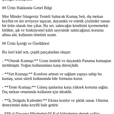
## Ürün Hakkında Genel Bilgi
Mor Minder Süngersiz Tenteli Salıncak Kumaş Seti, dış mekan
keyfini en üst seviyeye taşıyan, dayanıklı ve estetik çözümler sunan
bir ürün olarak öne çıkar. Bu set, salıncağın kendisini içermemekle
birlikte, şık ve fonksiyonel kılıfı sayesinde salıncağınızı koruma
altına alır, kullanım ömrünü uzatır.
## Ürün İçeriği ve Özellikleri
Bu özel kılıf seti, çeşitli parçalardan oluşur:
- **Oturak Kumaşı:** Uzun ömürlü ve dayanıklı Panama kumaştan
üretilmiştir. Yoğun kullanımlara karşı dirençlidir.
- **Sırt Kumaşı:** Konforu artıran ve sağlam yapıya sahip bu
kumaş, uzun süreli kullanımda bile formunu korur.
- **Tente Kumaşı:** Güneş ışınlarına karşı yüksek koruma sağlar.
Dış mekan ortamında kullanım için idealdir.
- **İç Dolgulu Kırlentler:** Ekstra konfor ve şıklık sunar. Oturma
deneyimini daha keyifli hale getirir.
- **Kol Dayama Minderleri:** Kol bölgelerine destek sağlar.