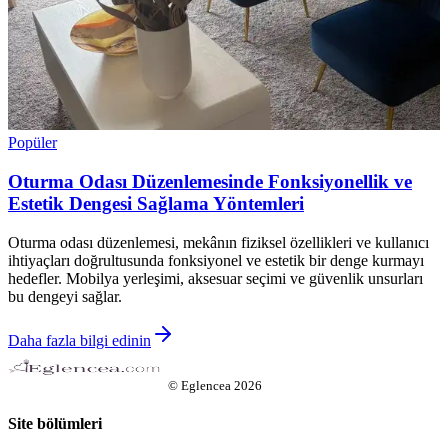
Popüler
Oturma Odası Düzenlemesinde Fonksiyonellik ve
Estetik Dengesi Sağlama Yöntemleri
Oturma odası düzenlemesi, mekânın fiziksel özellikleri ve kullanıcı
ihtiyaçları doğrultusunda fonksiyonel ve estetik bir denge kurmayı
hedefler. Mobilya yerleşimi, aksesuar seçimi ve güvenlik unsurları
bu dengeyi sağlar.
Daha fazla bilgi edinin
©
Eglencea
2026
Site bölümleri