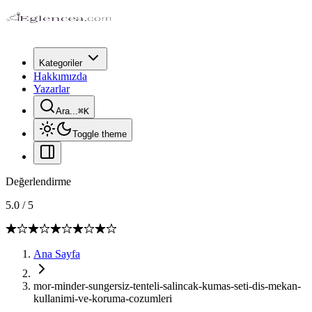
Kategoriler
Hakkımızda
Yazarlar
Ara...
⌘
K
Toggle theme
Değerlendirme
5.0
/
5
Ana Sayfa
mor-minder-sungersiz-tenteli-salincak-kumas-seti-dis-mekan-
kullanimi-ve-koruma-cozumleri