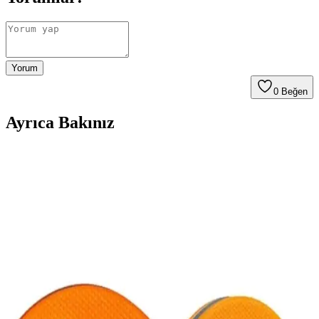
Yorum
0
Beğen
Ayrıca Bakınız
Cix LED 16 Renk 5MT RGB Dış Mekan Şerit LED
İncelemesi ve Kullanım Alanları
Cix'in 16 renk seçeneği sunan 5 metre RGB dış mekan LED şerit,
dayanıklı yapısı ve çeşitli efektleriyle dış mekan dekorasyonunuza
şıklık katıyor.
Dükkanönü 2'li Katlanır Kamp Sandalyesi
Dayanıklı ve Pratik Oturma Çözümü
Dükkanönü'nün 2'li katlanır kamp sandalyesi, dayanıklı metal yapısı