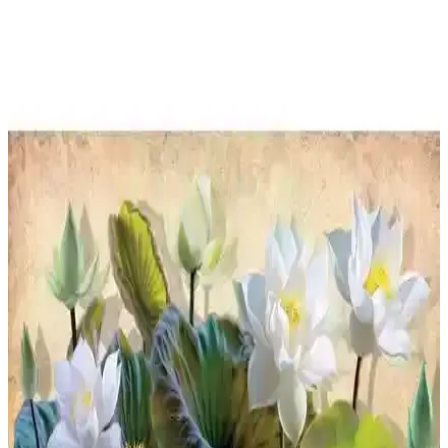
Clementoni 1000 Parça Yetişkin Puzzle Tropical
Sunrise Çevre Dostu ve Yüksek Kalite
Bu yüksek kaliteli 1000 parçalık puzzle, tropikal manzaralar ve
deniz temasıyla hem eğlenceli hem de çevre dostu bir deneyim
sunar. Tamamlandığında estetik bir tablo oluşturur ve odaklanmayı
teşvik eder.
Özcanlar 50x70 cm Ahşap Baskısız Dekoratif
Çerçeve Modern Duvar Dekorasyonu İçin
Özcanlar markasına ait 50x70 cm ahşap baskısız çerçeve, estetik ve
dayanıklı tasarımıyla poster, puzzle ve fotoğraf sergilemek için ideal,
kolay montaj ve uzun ömür sağlar.
Anatolian 1000 Parçalık Puzzle Aile Toplantısı ve
Zihin Gelişimi İçin Uygun
Anatolian markasının 1000 parçalık puzzle'ı, aile içi eğlence ve zihin
gelişimi sağlar. Canlı renkler, yüksek kalite ve kayıp parça desteğiyle
uzun ömürlü kullanım sunar.