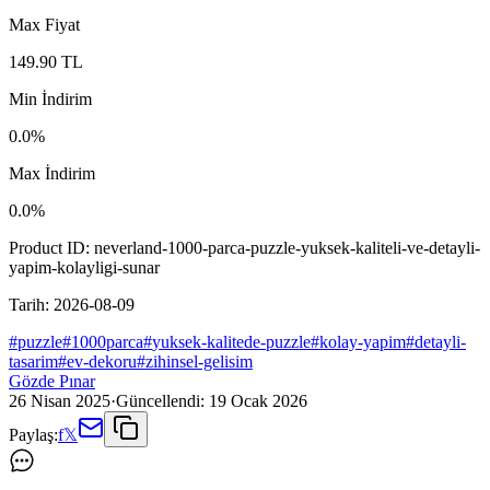
Max Fiyat
149.90
TL
Min İndirim
0.0
%
Max İndirim
0.0
%
Product ID:
neverland-1000-parca-puzzle-yuksek-kaliteli-ve-detayli-
yapim-kolayligi-sunar
Tarih:
2026-08-09
#
puzzle
#
1000parca
#
yuksek-kalitede-puzzle
#
kolay-yapim
#
detayli-
tasarim
#
ev-dekoru
#
zihinsel-gelisim
Gözde Pınar
26 Nisan 2025
·
Güncellendi:
19 Ocak 2026
Paylaş:
f
𝕏