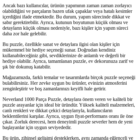
Ancak bazı kullanıcılar, ürünün yapımının zaman zaman zorlayıcı
olabildiğini ve parçaların bazen ufak çapaklar veya hatalı kesimler
içerdiğini ifade etmektedir. Bu durum, yapım sürecinde dikkat ve
sabır gerektirebilir. Ayrıca, kutunun boyutunun küçük olması ve
detayların küçük olması nedeniyle, bazı kişiler için yapım süreci
daha zor hale gelebilir.
Bu puzzle, özellikle sanat ve detaylara ilgisi olan kişiler için
mükemmel bir hediye seçeneği sunar. Doğrudan kendiniz
kullanabileceğiniz gibi, sevdiklerinize de anlamlı ve değerli bir
hediye olabilir. Ayrıca, tamamlanan puzzle, ev dekorunuza zarif ve
şık bir dokunuş katabilir.
Mağazamızda, farklı temalar ve tasarımlarda birçok puzzle seçeneği
bulabilirsiniz. Her zevke uygun bu ürünler, evinizin atmosferini
zenginleştirir ve boş zamanlarınızı keyifli hale getirir.
Neverland 1000 Parça Puzzle, detaylara önem veren ve kaliteli bir
puzzle arayanlar için ideal bir üründür. Yüksek kaliteli malzemeleri,
canlı renkleri ve dikkat çekici detaylarıyla, kullanıcıların
beklentilerini karşılar. Ayrıca, uygun fiyat-performans oranı ile öne
çıkar. Zorluk derecesi, hem deneyimli puzzle severler hem de yeni
başlayanlar için uygun seviyededir.
Bu ürün, zihinsel gelişimi desteklerken, aynı zamanda eğlenceli ve