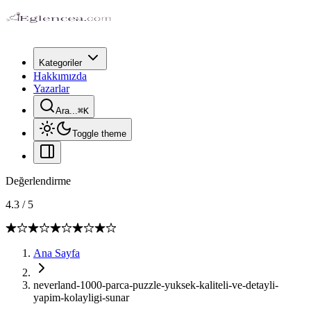
Kategoriler
Hakkımızda
Yazarlar
Ara...
⌘
K
Toggle theme
Değerlendirme
4.3
/
5
Ana Sayfa
neverland-1000-parca-puzzle-yuksek-kaliteli-ve-detayli-
yapim-kolayligi-sunar