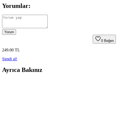
Yorumlar:
Yorum
0
Beğen
249
.00
TL
Şimdi al!
Ayrıca Bakınız
Genel Markalar Puzzle Çerçevesi 22 mm PVC
Camlı, Dayanıklı ve Estetik Puzzle Sergileme
Çözümü
34x48 cm ölçülerinde, 22 mm kalınlığında PVC malzemeden
üretilmiş, net ve parlak cam yüzeyli puzzle çerçevesi ile puzzle
sergilemenin en iyi yolu.