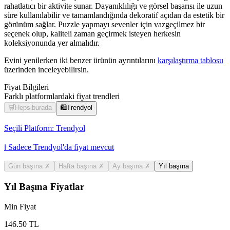
rahatlatıcı bir aktivite sunar. Dayanıklılığı ve görsel başarısı ile uzun
süre kullanılabilir ve tamamlandığında dekoratif açıdan da estetik bir
görünüm sağlar. Puzzle yapmayı sevenler için vazgeçilmez bir
seçenek olup, kaliteli zaman geçirmek isteyen herkesin
koleksiyonunda yer almalıdır.
Evini yenilerken iki benzer ürünün ayrıntılarını
karşılaştırma tablosu
üzerinden inceleyebilirsin.
Fiyat Bilgileri
Farklı platformlardaki fiyat trendleri
🛒
Hepsiburada
🛍️
Trendyol
Seçili Platform:
Trendyol
ℹ️ Sadece Trendyol'da fiyat mevcut
Gün başına
✗
Hafta başına
✗
Ay başına
✗
Yıl başına
Yıl Başına Fiyatlar
Min Fiyat
146.50
TL