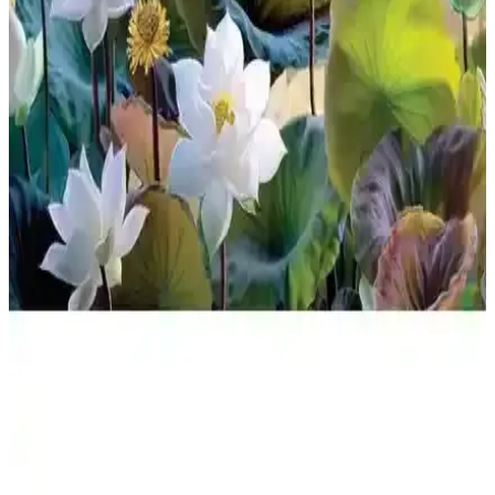
Mixefor Puzzle Çerçevesi 1000 Parça Puzzle'lar İçin
Şık ve Dayanıklı Tasarım
Mixefor Puzzle Çerçevesi, 1000 parçalık puzzle'lar için tasarlanmış,
anti-reflektif yüzeyi ve şık tasarımıyla detayları net gösterir, kolay
montajıyla uzun ömür sağlar.
Anatolian 3000 Parçalık Puzzle Körfezdeki Villa
Temasıyla Detaylı İnceleme
Anatolian 3000 parçalık puzzle, yüksek kaliteli malzemeleri ve
detaylı görseliyle doğa ve mimarinin uyumunu yansıtarak eğlence ve
zihinsel gelişim sağlar.
KS Games 300 SL Gullwing 1000 Parça Puzzle
İncelemesi ve Detaylar
KS Games'in 300 SL Gullwing 1000 Parça Puzzle'ı, yüksek kalite
ve detaylı tasarımıyla araba tutkunlarının ilgisini çekerken, gelişmiş
el-göz koordinasyonu ve dekoratif kullanım avantajları sunar.
Nova Puzzle 1000 Parça Beyaz Nilüfer Çiçekleri
Puzzle Doğa ve Estetik Temalı Ürün