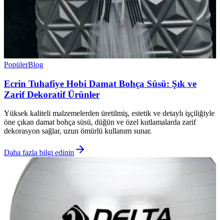
Popüler
Blog
Ecrin Tuhafiye Hobi Damat Bohça Süsü: Şık ve
Zarif Dekoratif Ürünler
Yüksek kaliteli malzemelerden üretilmiş, estetik ve detaylı işçiliğiyle
öne çıkan damat bohça süsü, düğün ve özel kutlamalarda zarif
dekorasyon sağlar, uzun ömürlü kullanım sunar.
Daha fazla bilgi edinin