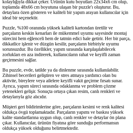
kolaylığıyla dikkat çeker. Ürünün kutu boyutları 22x34x6 cm olup,
toplamda 48x66 cm boyutuna ulaşan bir puzzle'ı oluşturur. Bu,
detaylara özen gösteren ve kaliteli bir yapım arayan kullanıcılar için
ideal bir seçenektir.
Puzzle, %100 oranında yüksek kaliteli kartondan üretilir ve
parçaların keskin kenarları ile mükemmel uyumu sayesinde montaj
sürecini hem eğlenceli hem de tatmin edici hale getirir. Her bir parça,
dikkatlice işlenir ve düzgün kesilir, parçaların birbiriyle uyumu
sorunsuzdur. Bu özellikler, yapım sırasında karşılaşılabilecek
zorlukları en aza indirerek, kullanıcıların rahat ve keyifli zaman
geçirmesini sağlar.
Bu puzzle, evde, tatilde ya da dinlenme sırasında kullanılabilir.
Zihinsel becerileri geliştiren ve stres atmaya yardımcı olan bu
aktivite, bireylere veya ailelere keyifli vakit geçirme fırsatı sunar.
Ayrıca, yapım süreci sırasında odaklanma ve problem çözme
yetenekleri gelişir. Sonuçta ortaya çıkan resim, canlı renkleri ve
detaylarıyla göz alıcıdır.
Müşteri geri bildirimlerine göre, parçaların kesimi ve renk kalitesi
oldukça övgü toplamaktadır. Parçaların yapımı ve baskısı yüksek
kalite standartlarına uygun olup, canlı renkler ve detaylar ön plana
çıkar. Kullanıcılar, ürünün fiyatına göre sunduğu performansın
oldukça yüksek olduğunu belirtmektedir.