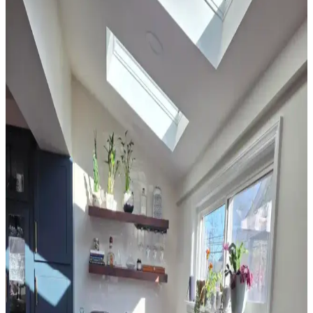
Ev dekorasyonunda halı seçimi, renk dengesi ve desen uyumu ile
mekanın atmosferini belirler. 60/30/10 prensibi ve mobilyalarla
uyum, yaşam alanına sıcaklık ve kişilik katar.
Yatak Odası Perde Seçimi ve Asma Teknikleri:
Estetik ve Fonksiyonel Yaklaşımlar
Yatak odası perdelerinde doğru seçim ve asma teknikleri, mekanın
estetiğini ve enerji verimliliğini artırır. Pelmet kullanımı ve uygun
perde çubuğu destekleriyle konfor sağlanır.
Sherwin Williams Cream & Sugar Duvar Rengine
Uyumlu Perde Seçimi ve Ton Çakışması Önleme
Yöntemleri
Sherwin Williams Cream & Sugar duvar rengine sahip odalarda
perde seçimi, halı ve dekorasyonla uyumlu tonlarda yapılmalı. Pinch
pleat model perdeler estetik görünüm sağlar ve ton çakışmasını
önler.
Ev Satışında Valance Kullanımı ve Pencere
Dekorasyonunun Mekana Etkileri