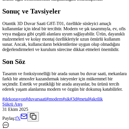
Sonuç ve Tavsiyeler
Otantik 3D Duvar Saati G8T-T01, özellikle süsleyici amaçlı
kullanımlar için ideal bir tercihtir. Modern ve şık tasarımıyla, ev, ofis
veya mağaza gibi çeşitli alanlara uyum sağlayabilir. Ürün, dayanıklı
malzemeleri ve kolay montaj özellikleriyle uzun ömürlü kullanım
sunar. Ancak, kullanıcıların beklentilerine uygun olup olmadığını
değerlendirmeleri ve kurulum sürecine dikkat etmeleri önemlidir.
Son Söz
Tasarım ve fonksiyonelliği bir arada sunan bu duvar saati, mekanlara
farklı bir atmosfer kazandırmak isteyenler için mükemmel bir
seçimdir. Estetik ve pratikliği bir arada arayanlar, bu ürünü tercih
ederek yaşam alanlarına modern ve özgün bir dokunuş katabilirler.
#
dekorasyon
#
duvarsaati
#
modern
#
sik
#
3d
#
metal
#
akrilik
Şükrü Ateş
31 Ekim 2025
Paylaş:
f
𝕏