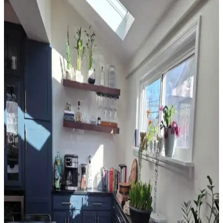
Yatak odası perdelerinde doğru seçim ve asma teknikleri, mekanın
estetiğini ve enerji verimliliğini artırır. Pelmet kullanımı ve uygun
perde çubuğu destekleriyle konfor sağlanır.
Sherwin Williams Cream & Sugar Duvar Rengine
Uyumlu Perde Seçimi ve Ton Çakışması Önleme
Yöntemleri
Sherwin Williams Cream & Sugar duvar rengine sahip odalarda
perde seçimi, halı ve dekorasyonla uyumlu tonlarda yapılmalı. Pinch
pleat model perdeler estetik görünüm sağlar ve ton çakışmasını
önler.
Ev Satışında Valance Kullanımı ve Pencere
Dekorasyonunun Mekana Etkileri
Ev satışında valance kullanımı, pencere görünümünü yumuşatırken
mekana renk ve doku katar. Ancak yanlış kullanım mekanda görsel
karmaşa yaratabilir ve ışık alımını kısıtlayabilir.
Orta 2000'ler Sarı Tonları: Mekanlarda Doğru
Renk Seçimi ve Uyum Analizi