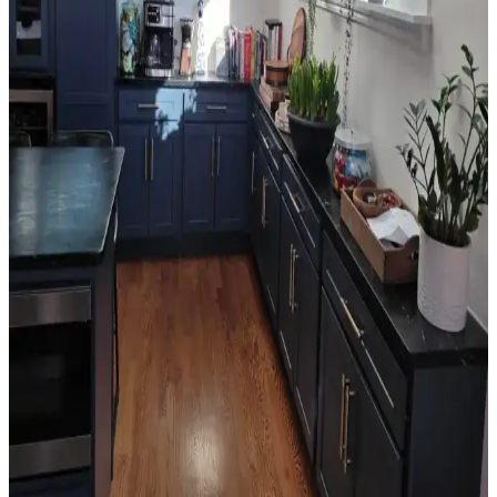
Ev satışında valance kullanımı, pencere görünümünü yumuşatırken
mekana renk ve doku katar. Ancak yanlış kullanım mekanda görsel
karmaşa yaratabilir ve ışık alımını kısıtlayabilir.
Orta 2000'ler Sarı Tonları: Mekanlarda Doğru
Renk Seçimi ve Uyum Analizi
Orta 2000'ler sarı tonları, doğru kombinasyonlarla mekanlara
sıcaklık katabilir. Ancak uyumsuz kullanımlarda eski moda ve
sıradan bir görünüm ortaya çıkabilir. Renk seçimi mekanın diğer
unsurlarıyla dengelenmeli.
Salon Duvar Düzenlemesinde Raf Kullanımı ve
Estetik Dengenin Sağlanması
Salon duvarlarında rafların simetrik yerleşimi, aksesuar seçimi ve
mobilya düzeni mekânın estetik ve fonksiyonel dengesini sağlar.
Doğru duvar rengi ve sanat eserleriyle ferah bir atmosfer oluşturulur.
Oda Düzenlemesinde Boş Alanların Fonksiyonel ve
Estetik Değerlendirme Yöntemleri
Oda düzenlemesinde boş alanların bitkiler, aynalar, raflar ve sanat