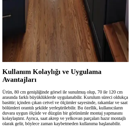
eserleriyle değerlendirilmesi yaşam kalitesini artırır. Doğru
yerleştirme ile fonksiyonel ve estetik mekanlar oluşturulur.
Mutfak Köşesini Fonksiyonel ve Estetik Hale
Getirme Pratik Düzenleme Yöntemleri
Mutfak köşenizi düzenlerken gereksiz eşyalardan kurtulmak,
bitkileri doğru konumlandırmak ve askı sistemleri kullanmak
işlevsellik ve estetik sağlar. Alanı işlevsel gruplarla düzenlemek
önemlidir.
Kullanım Kolaylığı ve Uygulama
Avantajları
Ürün, 80 cm genişliğinde görsel ile sunulmuş olup, 70 ile 120 cm
arasında farklı büyüklüklerde uygulanabilir. Kurulum süreci oldukça
basittir; içinden çıkan cetvel ve ölçümler sayesinde, rakamlar ve saat
bölümleri orantılı şekilde yerleştirilebilir. Bu özellik, kullanıcıların
duvara uygun ölçüde ve düzgün bir görünümle montaj yapmasını
kolaylaştırır. Ayrıca, saat akrep ve yelkovan parçaları hazır montajlı
olarak gelir, böylece zaman kaybetmeden kullanıma başlanabilir.