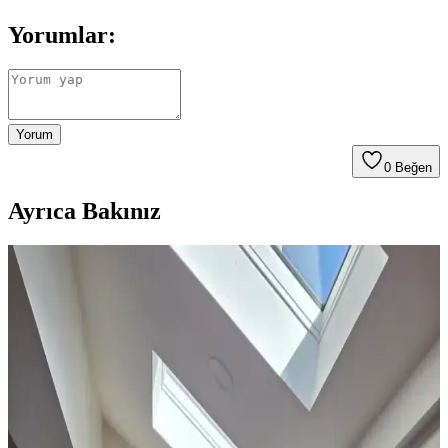
Yorumlar:
Yorum
0
Beğen
Ayrıca Bakınız
Ev Dekorasyonunda Halı Seçimi: Renk Dengesi ve
Uyum Prensipleriyle Mekan Tasarımı
Ev dekorasyonunda halı seçimi, renk dengesi ve desen uyumu ile
mekanın atmosferini belirler. 60/30/10 prensibi ve mobilyalarla
uyum, yaşam alanına sıcaklık ve kişilik katar.
Yatak Odası Perde Seçimi ve Asma Teknikleri:
Estetik ve Fonksiyonel Yaklaşımlar