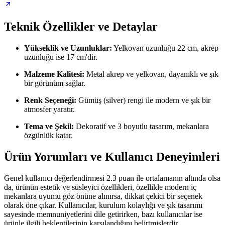
Teknik Özellikler ve Detaylar
Yükseklik ve Uzunluklar:
Yelkovan uzunluğu 22 cm, akrep
uzunluğu ise 17 cm'dir.
Malzeme Kalitesi:
Metal akrep ve yelkovan, dayanıklı ve şık
bir görünüm sağlar.
Renk Seçeneği:
Gümüş (silver) rengi ile modern ve şık bir
atmosfer yaratır.
Tema ve Şekil:
Dekoratif ve 3 boyutlu tasarım, mekanlara
özgünlük katar.
Ürün Yorumları ve Kullanıcı Deneyimleri
Genel kullanıcı değerlendirmesi 2.3 puan ile ortalamanın altında olsa
da, ürünün estetik ve süsleyici özellikleri, özellikle modern iç
mekanlara uyumu göz önüne alınırsa, dikkat çekici bir seçenek
olarak öne çıkar. Kullanıcılar, kurulum kolaylığı ve şık tasarımı
sayesinde memnuniyetlerini dile getirirken, bazı kullanıcılar ise
ürünle ilgili beklentilerinin karşılandığını belirtmişlerdir.