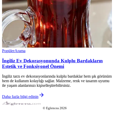
Popüler
Arama
İngiliz Ev Dekorasyonunda Kulplu Bardakların
Estetik ve Fonksiyonel Önemi
İngiliz tarzı ev dekorasyonlarında kulplu bardaklar hem şık görünüm
hem de kullanım kolaylığı sağlar. Malzeme, renk ve tasarım uyumu
ile yaşam alanlarınızı kişiselleştirebilirsiniz.
Daha fazla bilgi edinin
©
Eglencea
2026