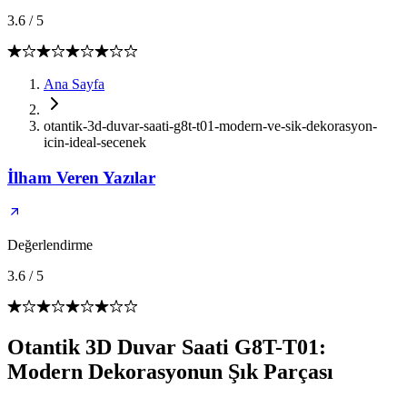
3.6
/
5
Ana Sayfa
otantik-3d-duvar-saati-g8t-t01-modern-ve-sik-dekorasyon-
icin-ideal-secenek
İlham Veren Yazılar
Değerlendirme
3.6
/
5
Otantik 3D Duvar Saati G8T-T01:
Modern Dekorasyonun Şık Parçası