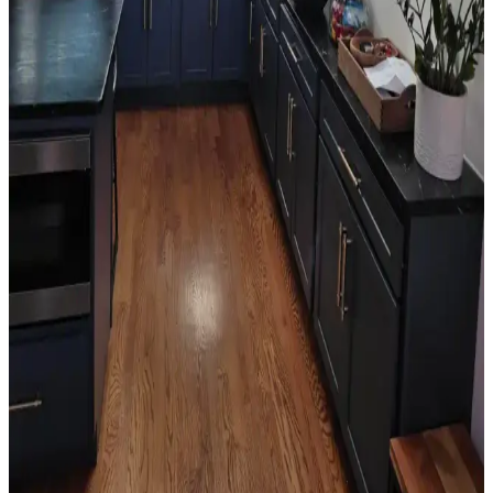
Orta 2000'ler sarı tonları, doğru kombinasyonlarla mekanlara
sıcaklık katabilir. Ancak uyumsuz kullanımlarda eski moda ve
sıradan bir görünüm ortaya çıkabilir. Renk seçimi mekanın diğer
unsurlarıyla dengelenmeli.
Salon Duvar Düzenlemesinde Raf Kullanımı ve
Estetik Dengenin Sağlanması
Salon duvarlarında rafların simetrik yerleşimi, aksesuar seçimi ve
mobilya düzeni mekânın estetik ve fonksiyonel dengesini sağlar.
Doğru duvar rengi ve sanat eserleriyle ferah bir atmosfer oluşturulur.
Oda Düzenlemesinde Boş Alanların Fonksiyonel ve
Estetik Değerlendirme Yöntemleri
Oda düzenlemesinde boş alanların bitkiler, aynalar, raflar ve sanat
eserleriyle değerlendirilmesi yaşam kalitesini artırır. Doğru
yerleştirme ile fonksiyonel ve estetik mekanlar oluşturulur.
Mutfak Köşesini Fonksiyonel ve Estetik Hale
Getirme Pratik Düzenleme Yöntemleri
Mutfak köşenizi düzenlerken gereksiz eşyalardan kurtulmak,