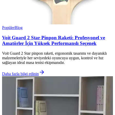
Popüler
Blog
Voit Guard 2 Star Pinpon Raketi: Profesyonel ve
Amatörler İçin Yüksek Performanslı Seçenek
Voit Guard 2 Star pinpon raketi, ergonomik tasarımı ve dayanıklı
malzemeleriyle her seviyedeki oyuncuya uygun, kontrol ve hız
sağlayan ideal masa tenisi ekipmanıdır.
Daha fazla bilgi edinin