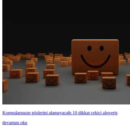
Komşularınızın gözlerini alamayacağı 10 dikkat çekici alışveriş
devamını oku