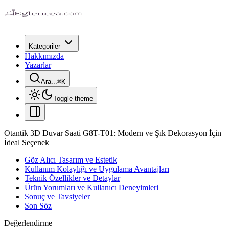
Kategoriler
Hakkımızda
Yazarlar
Ara...
⌘
K
Toggle theme
Otantik 3D Duvar Saati G8T-T01: Modern ve Şık Dekorasyon İçin
İdeal Seçenek
Göz Alıcı Tasarım ve Estetik
Kullanım Kolaylığı ve Uygulama Avantajları
Teknik Özellikler ve Detaylar
Ürün Yorumları ve Kullanıcı Deneyimleri
Sonuç ve Tavsiyeler
Son Söz
Değerlendirme