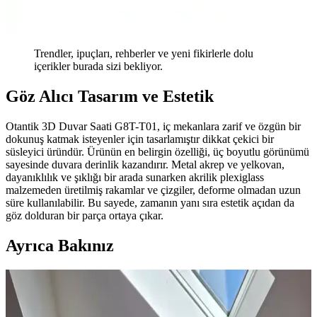
Trendler, ipuçları, rehberler ve yeni fikirlerle dolu
içerikler burada sizi bekliyor.
Göz Alıcı Tasarım ve Estetik
Otantik 3D Duvar Saati G8T-T01, iç mekanlara zarif ve özgün bir
dokunuş katmak isteyenler için tasarlamıştır dikkat çekici bir
süsleyici üründür. Ürünün en belirgin özelliği, üç boyutlu görünümü
sayesinde duvara derinlik kazandırır. Metal akrep ve yelkovan,
dayanıklılık ve şıklığı bir arada sunarken akrilik plexiglass
malzemeden üretilmiş rakamlar ve çizgiler, deforme olmadan uzun
süre kullanılabilir. Bu sayede, zamanın yanı sıra estetik açıdan da
göz dolduran bir parça ortaya çıkar.
Ayrıca Bakınız
Ev Dekorasyonunda Halı Seçimi: Renk Dengesi ve
Uyum Prensipleriyle Mekan Tasarımı