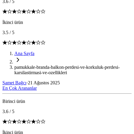
3.6
/
5
İkinci ürün
3.5
/
5
Ana Sayfa
pamukkale-branda-balkon-perdesi-ve-korkuluk-perdesi-
karsilastirmasi-ve-ozellikleri
Samet Bağcı
·
21 Ağustos 2025
En Çok Arananlar
Birinci ürün
3.6
/
5
İkinci ürün