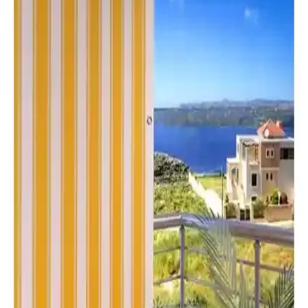
Moda Perde ve Karmaşın Home'un balkon perdeleri, dayanıklılık ve
kullanım kolaylığıyla öne çıkıyor. Hangi ürün ihtiyaçlarınıza uygun?
Detaylı karşılaştırma ile en iyi seçimi yapın.
Balkon Perdesi Karşılaştırması: Altın Pamuk ve
Karmaş Home Ürünlerinin Özellikleri
İki balkon perdesi ürününü detaylı karşılaştırıyoruz. Malzeme,
dayanıklılık, kullanım özellikleri ve kullanıcı geri bildirimleriyle ilgili
bilgiler içerir, doğru seçim yapmanıza yardımcı olur.
Altın Pamuk Balkon Perdesi Karşılaştırması Mavi
ve Bej Seçenekleri Hakkında Detaylı Bilgi
İki farklı renk ve özellikteki balkon perdelerini detaylı
karşılaştırıyoruz. Mavi ve bej seçenekleriyle, dayanıklılık, montaj
kolaylığı ve kullanıcı deneyimleriyle en uygun seçeneği
belirlemenize yardımcı oluyoruz.
Morpi Her Ölçüde Enxboy Seçenekli Balkon Perdesi
Dayanıklı ve Estetik Tasarım