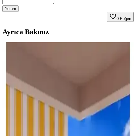
Yorum
0
Beğen
Ayrıca Bakınız
Altın Pamuk Balkon Perdesi Karşılaştırması Gri
Krem ve Mavi Seçenekler
İki farklı Altın Pamuk balkon perdesinin kumaş kalitesi, dayanıklılığı
ve estetiği karşılaştırılıyor. Kullanıcı yorumlarıyla ürünlerin
performansı ve tercih edilme nedenleri anlatılıyor.
Perhal Balkon Perdesi Karşılaştırması: Krem ve
Mavi Beyaz Çizgili Modellerin Özellikleri ve
Kullanıcı Yorumları
İki farklı Perhal balkon perde modelinin özellikleri, dayanıklılığı ve
kullanıcı yorumlarıyla detaylı karşılaştırması. Hangi perde sizin için
daha uygun? Öğrenmek için tıklayın.