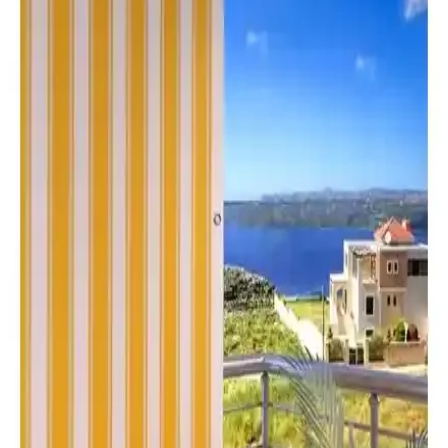
Balkon Perdesi Seçenekleri: Moda Perde ve
Karmaşın Home Ürünlerinin Karşılaştırması
Moda Perde ve Karmaşın Home'un balkon perdeleri, dayanıklılık ve
kullanım kolaylığıyla öne çıkıyor. Hangi ürün ihtiyaçlarınıza uygun?
Detaylı karşılaştırma ile en iyi seçimi yapın.
Balkon Perdesi Karşılaştırması: Altın Pamuk ve
Karmaş Home Ürünlerinin Özellikleri
İki balkon perdesi ürününü detaylı karşılaştırıyoruz. Malzeme,
dayanıklılık, kullanım özellikleri ve kullanıcı geri bildirimleriyle ilgili
bilgiler içerir, doğru seçim yapmanıza yardımcı olur.
Altın Pamuk Balkon Perdesi Karşılaştırması Mavi
ve Bej Seçenekleri Hakkında Detaylı Bilgi
İki farklı renk ve özellikteki balkon perdelerini detaylı
karşılaştırıyoruz. Mavi ve bej seçenekleriyle, dayanıklılık, montaj
kolaylığı ve kullanıcı deneyimleriyle en uygun seçeneği
belirlemenize yardımcı oluyoruz.
Morpi Her Ölçüde Enxboy Seçenekli Balkon Perdesi