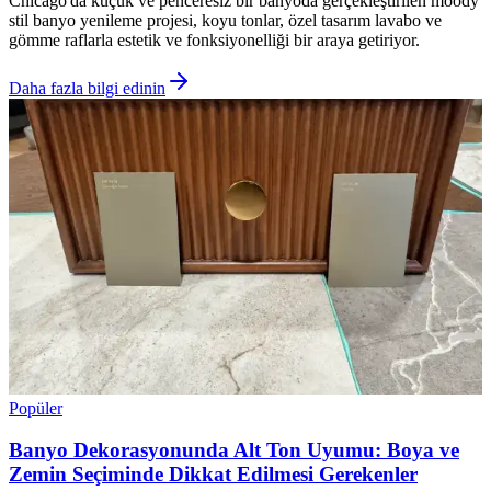
Chicago'da küçük ve penceresiz bir banyoda gerçekleştirilen moody
stil banyo yenileme projesi, koyu tonlar, özel tasarım lavabo ve
gömme raflarla estetik ve fonksiyonelliği bir araya getiriyor.
Daha fazla bilgi edinin
Popüler
Banyo Dekorasyonunda Alt Ton Uyumu: Boya ve
Zemin Seçiminde Dikkat Edilmesi Gerekenler