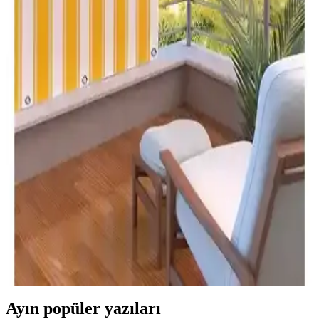
Dayanıklı ve Estetik Tasarım
Morpi markasının dayanıklı ve estetik balkon perdesi, çeşitli ölçü ve
renk seçenekleriyle güneş, rüzgar ve suya karşı koruma sağlar, kolay
bakım ve montaj imkanı sunar.
Balkon Perdesi Seçenekleri: Branda ve Gabardin
Kumaşı ile Dayanıklı Çözümler
İki farklı balkon perde seçeneği olan branda ve gabardin kumaşı ile
dayanıklı ve estetik çözümler sunuyoruz. Güneş, rüzgar ve yağmura
karşı koruma sağlayan ürünler, kolay montaj ve uzun ömürlü
kullanım avantajlarıyla öne çıkıyor.
Setekshome Kalın ve Su Geçirmez Balkon Perdesi
Sarı-Beyaz Tasarım ve Dayanıklılık
Setekshome'un kalın, su geçirmez balkon perdesi, güneş ve hava
koşullarına karşı üstün koruma sağlar, şık tasarımıyla balkonunuza
canlılık katar ve kolay montaj imkanı sunar.
Ayın popüler yazıları