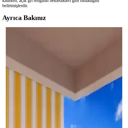
kalırken, açık gri renginin bekledikleri gibi olmadığını
belirtmişlerdir.
Ayrıca Bakınız
Altın Pamuk Balkon Perdesi Karşılaştırması Gri
Krem ve Mavi Seçenekler
İki farklı Altın Pamuk balkon perdesinin kumaş kalitesi, dayanıklılığı
ve estetiği karşılaştırılıyor. Kullanıcı yorumlarıyla ürünlerin
performansı ve tercih edilme nedenleri anlatılıyor.
Perhal Balkon Perdesi Karşılaştırması: Krem ve
Mavi Beyaz Çizgili Modellerin Özellikleri ve
Kullanıcı Yorumları
İki farklı Perhal balkon perde modelinin özellikleri, dayanıklılığı ve
kullanıcı yorumlarıyla detaylı karşılaştırması. Hangi perde sizin için
daha uygun? Öğrenmek için tıklayın.
Balkon Perdesi Seçenekleri: Moda Perde ve
Karmaşın Home Ürünlerinin Karşılaştırması