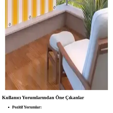
Morpi markasının dayanıklı ve estetik balkon perdesi, çeşitli ölçü ve
renk seçenekleriyle güneş, rüzgar ve suya karşı koruma sağlar, kolay
bakım ve montaj imkanı sunar.
Balkon Perdesi Seçenekleri: Branda ve Gabardin
Kumaşı ile Dayanıklı Çözümler
İki farklı balkon perde seçeneği olan branda ve gabardin kumaşı ile
dayanıklı ve estetik çözümler sunuyoruz. Güneş, rüzgar ve yağmura
karşı koruma sağlayan ürünler, kolay montaj ve uzun ömürlü
kullanım avantajlarıyla öne çıkıyor.
Setekshome Kalın ve Su Geçirmez Balkon Perdesi
Sarı-Beyaz Tasarım ve Dayanıklılık
Setekshome'un kalın, su geçirmez balkon perdesi, güneş ve hava
koşullarına karşı üstün koruma sağlar, şık tasarımıyla balkonunuza
canlılık katar ve kolay montaj imkanı sunar.
Kullanıcı Yorumlarından Öne Çıkanlar
Pozitif Yorumlar: