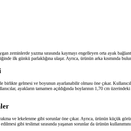
kaygan zeminlerde yazma sırasında kaymayı engelleyen orta ayak bağlant
lindiğinde ilk günkü parlaklığına ulaşır. Ayrıca, ürünün arka kısmında bul
i
ile birlikte gelmesi ve boyunun ayarlanabilir olması öne çıkar. Kullanıcıl
llanıcılar, ayakların tamamen açıldığında boylarının 1,70 cm üzerindeki k
ler
bırakma ve lekelenme gibi sorunlar öne çıkar. Ayrıca, ürünün küçük görü
m edilmesi gibi teslimat sırasında yaşanan sorunlar da ürünün kullanımını