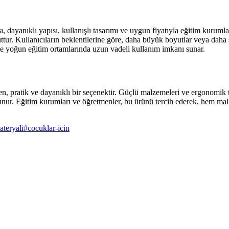
ayanıklı yapısı, kullanışlı tasarımı ve uygun fiyatıyla eğitim kurumlar
tur. Kullanıcıların beklentilerine göre, daha büyük boyutlar veya daha 
ikle yoğun eğitim ortamlarında uzun vadeli kullanım imkanı sunar.
en, pratik ve dayanıklı bir seçenektir. Güçlü malzemeleri ve ergonomik t
r. Eğitim kurumları ve öğretmenler, bu ürünü tercih ederek, hem maliyetl
ateryali
#
cocuklar-icin