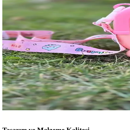
Geyikli Çocuk Suluğu, dayanıklı malzemeleri, sızdırmazlık özelliği ve 
Çocuklar İçin Dayanıklı ve Termal Özellikli 500ml Pa
Çocuklar için tasarlanmış 500ml paslanmaz çelik termal su şişesi, day
Jet's Home 750 ml BPA İçermeyen Akıtmaz Suluk Set
Jet's Home suluk seti, 750 ml kapasitesi, BPA içermeyen kokusuz plasti
Çocuklar ve gençler için çok fonksiyonlu dayanıklı ve
Sağlam ve şık tasarımlı bu set, çocukların ve gençlerin günlük ihtiyaçla
Herevin Minnie Mouse 500 ml Pembe Lisanslı Çocuk 
Türkiye’de üretilen, 500 ml kapasiteli, dayanıklı ve BPA içermeyen Mi
Çocuklar İçin Dayanıklı ve Motivasyonel 1000 ML Sul
Çocuklar için tasarlanmış dayanıklı, şık ve motivasyon sağlayan 1000 ML