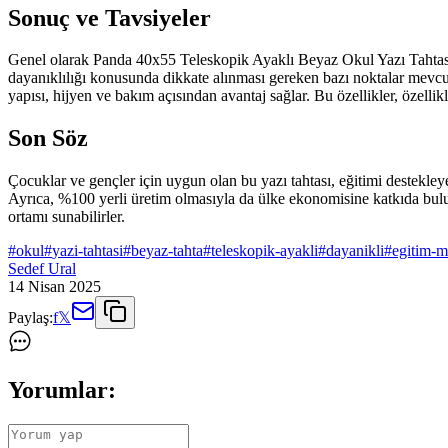
Sonuç ve Tavsiyeler
Genel olarak Panda 40x55 Teleskopik Ayaklı Beyaz Okul Yazı Tahtası, d
dayanıklılığı konusunda dikkate alınması gereken bazı noktalar mevcut
yapısı, hijyen ve bakım açısından avantaj sağlar. Bu özellikler, özell
Son Söz
Çocuklar ve gençler için uygun olan bu yazı tahtası, eğitimi destekley
Ayrıca, %100 yerli üretim olmasıyla da ülke ekonomisine katkıda bulunu
ortamı sunabilirler.
#
okul
#
yazi-tahtasi
#
beyaz-tahta
#
teleskopik-ayakli
#
dayanikli
#
egitim-m
Sedef Ural
14 Nisan 2025
Paylaş:
f
𝕏
Yorumlar: