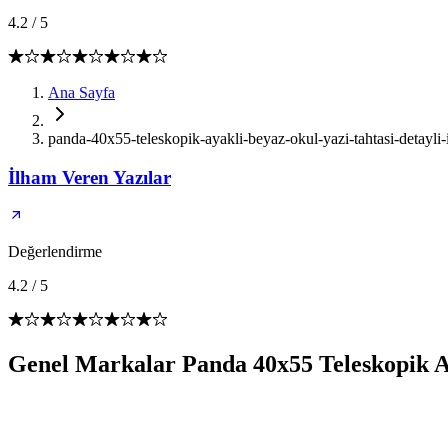
4.2
/
5
Ana Sayfa
panda-40x55-teleskopik-ayakli-beyaz-okul-yazi-tahtasi-detayli
İlham Veren Yazılar
Değerlendirme
4.2
/
5
Genel Markalar Panda 40x55 Teleskopik Ay