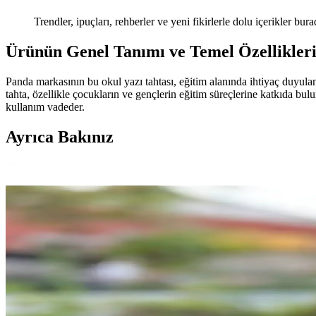
Trendler, ipuçları, rehberler ve yeni fikirlerle dolu içerikler bura
Ürünün Genel Tanımı ve Temel Özellikler
Panda markasının bu okul yazı tahtası, eğitim alanında ihtiyaç duyula
tahta, özellikle çocukların ve gençlerin eğitim süreçlerine katkıda bu
kullanım vadeder.
Ayrıca Bakınız
Apptakı Renkli Kelebekler ve StormiStoretr Gri Koala
İki farklı boyun askısı ürününün detaylı karşılaştırmasıyla, ihtiyaçla
Çocuklar İçin Ergonomik ve Dayanıklı Çalışma Masas
Çocukların gelişimine uygun, ergonomik ve dayanıklı tasarıma sahip re
Geyikli Çocuk Suluğu: Güvenli ve Eğlenceli Su Şişesi 