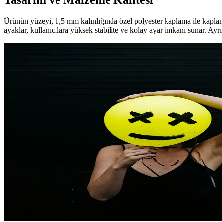
Tasarım ve Malzeme Kalitesi
Ürünün yüzeyi, 1,5 mm kalınlığında özel polyester kaplama ile kaplanm
ayaklar, kullanıcılara yüksek stabilite ve kolay ayar imkanı sunar. Ayrıc