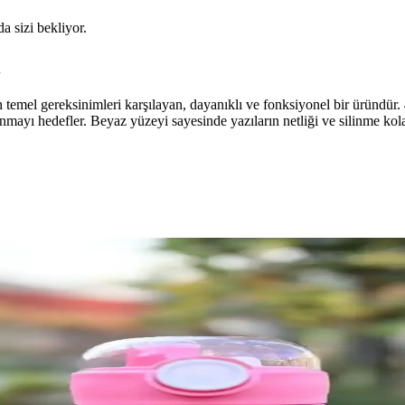
da sizi bekliyor.
i
n temel gereksinimleri karşılayan, dayanıklı ve fonksiyonel bir üründür
lunmayı hedefler. Beyaz yüzeyi sayesinde yazıların netliği ve silinme kol
 Setleri Karşılaştırması
rınıza en uygun olanı seçmenize yardımcı oluyoruz.
ı Seçenekleri
nkli çalışma masaları, kolay temizlenebilir yüzeyleri ve güvenli yapılar
Tasarımı ve Özellikleri