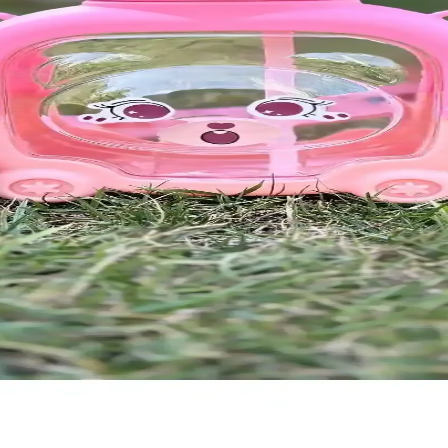
sevimli tasarımıyla çocukların kullanımına uygun, hijyenik ve güvenli bi
slanmaz Çelik Su Şişesi
anıklı yapısı, sızdırmazlığı ve uzun süre sıcak veya soğuk tutma özelli
i Siyah ve Bordo Renklerde
k malzemesi ve akıtmaz tasarımıyla ofis, spor ve okul için ideal, şık s
 şık günlük kullanım seti
rını pratik ve hijyenik şekilde karşılar, kullanım kolaylığı sağlar.
Matara ve Kullanım İpuçları
nnie Mouse temalı çocuk matara, hafif ve pratik tasarımıyla günlük kulla
uk Matara Özellikleri ve Kullanım İpuçları
 suluk matara, çift taraflı içim ve taşınabilirlik özellikleriyle günlük k