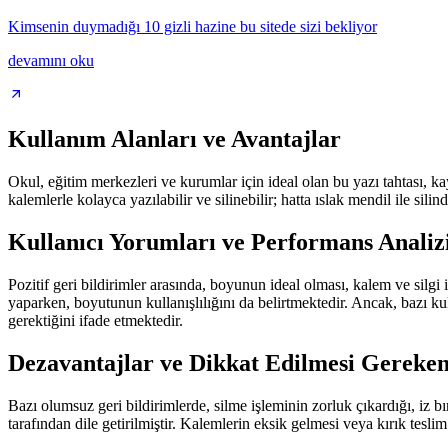
Kimsenin duymadığı 10 gizli hazine bu sitede sizi bekliyor
devamını oku
Kullanım Alanları ve Avantajlar
Okul, eğitim merkezleri ve kurumlar için ideal olan bu yazı tahtası, 
kalemlerle kolayca yazılabilir ve silinebilir; hatta ıslak mendil ile si
Kullanıcı Yorumları ve Performans Analiz
Pozitif geri bildirimler arasında, boyunun ideal olması, kalem ve silgi 
yaparken, boyutunun kullanışlılığını da belirtmektedir. Ancak, bazı ku
gerektiğini ifade etmektedir.
Dezavantajlar ve Dikkat Edilmesi Gereken
Bazı olumsuz geri bildirimlerde, silme işleminin zorluk çıkardığı, iz 
tarafından dile getirilmiştir. Kalemlerin eksik gelmesi veya kırık tesli