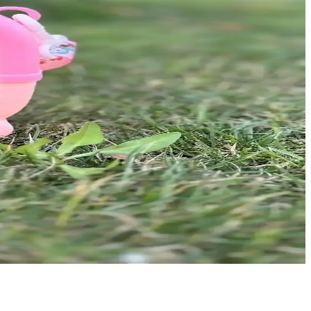
r su şişesidir.
ğiyle okul ve dış mekan kullanımına uygun.
iyah ve bordo renk seçenekleri sunar.
nım için ideal bir içecek kabıdır.
ullanımda ideal bir tercih.