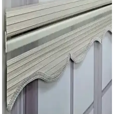
İki stor perde modeli olan BBB Krem MZ321 ve Givayo Beyaz
perde arasındaki farklar, özellikler ve kullanıcı yorumlarıyla perde
seçiminizi kolaylaştırıyoruz.
Stor Perde Karşılaştırması: Brillant 9658 ve Tekzen
Bambu Modelleri Analizi
Brillant 9658 ve Tekzen Bambu perde modellerinin malzeme,
kullanım, estetik ve performans özellikleri karşılaştırıldı, kullanıcı
yorumlarıyla detaylandırıldı.
Kidmex Keten Ekru ve Story Düz Gri Stor Perde
Karşılaştırması
İki popüler stor perde seçeneği Kidmex Keten Ekru ve Story Düz
Gri'nin özellikleri, kullanıcı yorumları ve performansları detaylı
karşılaştırmasıyla ihtiyaçlarınıza en uygun seçeneği belirleyin.
İki Popüler Stor Perde Modelinin Detaylı
Karşılaştırması ve Seçim Rehberi
İki stor perde modeli, Kidmex Keten Ekru ve Volper VP1411,
özellikleri ve kullanıcı yorumlarıyla detaylı karşılaştırıldı. Kalite,