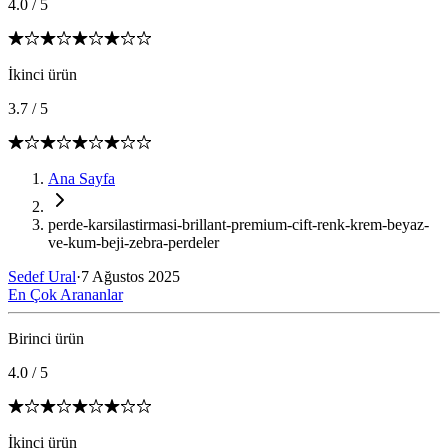
4.0
/
5
İkinci ürün
3.7
/
5
Ana Sayfa
perde-karsilastirmasi-brillant-premium-cift-renk-krem-beyaz-
ve-kum-beji-zebra-perdeler
Sedef Ural
·
7 Ağustos 2025
En Çok Arananlar
Birinci ürün
4.0
/
5
İkinci ürün