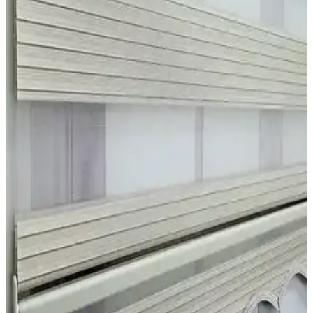
İki farklı zebra perde modeli detaylı karşılaştırmasıyla malzeme,
montaj, kullanım ve estetik özellikleriyle ilgili bilgiler sunuluyor.
Stor Perde Karşılaştırması: Siyah ve Beyaz Blackout
Modellerinin Özellikleri ve Kullanıcı Yorumları
Siyah ve beyaz blackout stor perdelerin özellikleri, kullanıcı
yorumları ve performansları detaylı şekilde karşılaştırıldı. Her iki
model de yüksek karartma sağlarken, montaj ve renk konusunda
bazı kullanıcı şikayetleri bulunuyor.
İki Popüler Stor Perde Modelinin Karşılaştırması:
Özellikler ve Kullanıcı Yorumları
İki stor perde modeli olan BBB Krem MZ321 ve Givayo Beyaz
perde arasındaki farklar, özellikler ve kullanıcı yorumlarıyla perde
seçiminizi kolaylaştırıyoruz.
Stor Perde Karşılaştırması: Brillant 9658 ve Tekzen
Bambu Modelleri Analizi
Brillant 9658 ve Tekzen Bambu perde modellerinin malzeme,
kullanım, estetik ve performans özellikleri karşılaştırıldı, kullanıcı