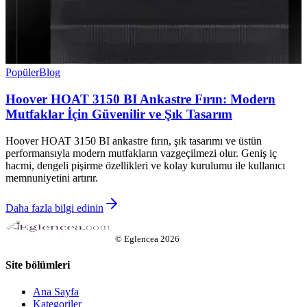
Popüler
Blog
Hoover HOAT 3150 BI Ankastre Fırın: Modern
Mutfaklar İçin Güvenilir ve Şık Tasarım
Hoover HOAT 3150 BI ankastre fırın, şık tasarımı ve üstün
performansıyla modern mutfakların vazgeçilmezi olur. Geniş iç
hacmi, dengeli pişirme özellikleri ve kolay kurulumu ile kullanıcı
memnuniyetini artırır.
Daha fazla bilgi edinin
©
Eglencea
2026
Site bölümleri
Ana Sayfa
Kategoriler