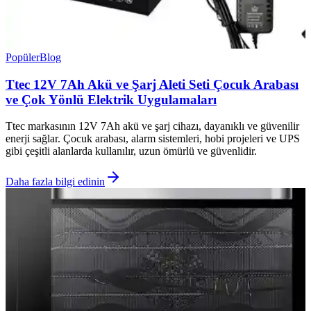
Popüler
Blog
Ttec 12V 7Ah Akü ve Şarj Aleti Seti Çocuk Arabası
ve Çok Yönlü Elektrik Uygulamaları
Ttec markasının 12V 7Ah akü ve şarj cihazı, dayanıklı ve güvenilir
enerji sağlar. Çocuk arabası, alarm sistemleri, hobi projeleri ve UPS
gibi çeşitli alanlarda kullanılır, uzun ömürlü ve güvenlidir.
Daha fazla bilgi edinin