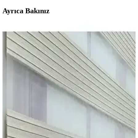
Ayrıca Bakınız
Stor Perde Seçenekleri Karşılaştırması: Bambu ve
Polyester Modellerin Özellikleri
İki farklı stor perde modeli detaylı karşılaştırılıyor. Bambu ve
polyester kumaşların özellikleri, montaj ve dayanıklılık gibi önemli
kriterler ele alınarak en uygun seçeneği belirlemenize yardımcı
oluyor.
Modern ve Fonksiyonel Stor Perdeler Ev
Dekorasyonunda Yenilikçi Çözüm Sunar
Şık tasarımı ve pratik kullanımıyla Blind-X Ithal Güneşlik Mat Stor
Perde, dayanıklı polyester yapısı ve kolay montajıyla evinizde
fonksiyonellik sağlar.
Blind-X Siyah Bambu Stor Zebra Perde ve
NetworkAvm Ekru Geniş Pliseli Zebra Perde
Karşılaştırması