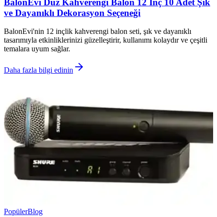
BalonEvi Düz Kahverengi Balon 12 İnç 10 Adet Şık
ve Dayanıklı Dekorasyon Seçeneği
BalonEvi'nin 12 inçlik kahverengi balon seti, şık ve dayanıklı
tasarımıyla etkinliklerinizi güzelleştirir, kullanımı kolaydır ve çeşitli
temalara uyum sağlar.
Daha fazla bilgi edinin
Popüler
Blog