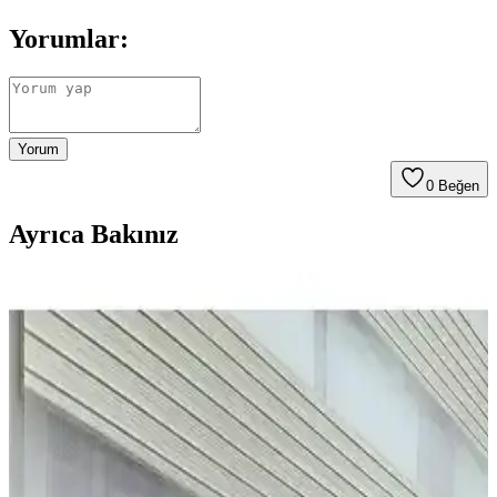
Yorumlar:
Yorum
0
Beğen
Ayrıca Bakınız
Stor Perde Seçenekleri Karşılaştırması: Bambu ve
Polyester Modellerin Özellikleri
İki farklı stor perde modeli detaylı karşılaştırılıyor. Bambu ve
polyester kumaşların özellikleri, montaj ve dayanıklılık gibi önemli
kriterler ele alınarak en uygun seçeneği belirlemenize yardımcı
oluyor.
Modern ve Fonksiyonel Stor Perdeler Ev