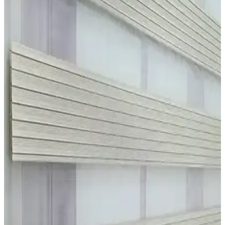
Dekorasyonunda Yenilikçi Çözüm Sunar
Şık tasarımı ve pratik kullanımıyla Blind-X Ithal Güneşlik Mat Stor
Perde, dayanıklı polyester yapısı ve kolay montajıyla evinizde
fonksiyonellik sağlar.
Blind-X Siyah Bambu Stor Zebra Perde ve
NetworkAvm Ekru Geniş Pliseli Zebra Perde
Karşılaştırması
İki farklı zebra perde modeli detaylı karşılaştırmasıyla malzeme,
montaj, kullanım ve estetik özellikleriyle ilgili bilgiler sunuluyor.
Stor Perde Karşılaştırması: Siyah ve Beyaz Blackout
Modellerinin Özellikleri ve Kullanıcı Yorumları
Siyah ve beyaz blackout stor perdelerin özellikleri, kullanıcı
yorumları ve performansları detaylı şekilde karşılaştırıldı. Her iki
model de yüksek karartma sağlarken, montaj ve renk konusunda
bazı kullanıcı şikayetleri bulunuyor.
İki Popüler Stor Perde Modelinin Karşılaştırması:
Özellikler ve Kullanıcı Yorumları