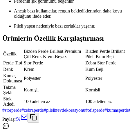
Perdenin şık görünümü beğenilir.
Ancak bazı kullanıcılar, rengin beklediklerinden daha koyu
olduğunu ifade eder.
Pileli yapısı nedeniyle bazı zorluklar yaşanır.
Ürünlerin Özellik Karşılaştırması
Bizden Perde Brillant Premium
Bizden Perde Brillant
Özellik
Çift Renk Krem-Beyaz
Pileli Kum Beji
Perde Tipi
Stor Perde
Zebra Stor Perde
Renk
Krem
Kum Beji
Kumaş
Polyester
Polyester
Dokuması
Takma
Kornişli
Kornişli
Şekli
Stok
100 adetten az
100 adetten az
Adedi
#
storperde
#
zebraperde
#
pileli
#
evdekorasyonu
#
ofisperde
#
kumasperde
Paylaş:
f
𝕏