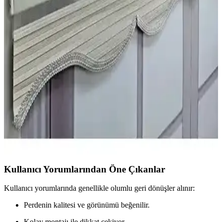
yorumlarıyla detaylandırıldı.
Kidmex Keten Ekru ve Story Düz Gri Stor Perde
Karşılaştırması
İki popüler stor perde seçeneği Kidmex Keten Ekru ve Story Düz
Gri'nin özellikleri, kullanıcı yorumları ve performansları detaylı
karşılaştırmasıyla ihtiyaçlarınıza en uygun seçeneği belirleyin.
İki Popüler Stor Perde Modelinin Detaylı
Karşılaştırması ve Seçim Rehberi
İki stor perde modeli, Kidmex Keten Ekru ve Volper VP1411,
özellikleri ve kullanıcı yorumlarıyla detaylı karşılaştırıldı. Kalite,
fiyat ve kullanım kolaylığı açısından önemli bilgiler sunuluyor.
Kullanıcı Yorumlarından Öne Çıkanlar
Kullanıcı yorumlarında genellikle olumlu geri dönüşler alınır:
Perdenin kalitesi ve görünümü beğenilir.
Kolay montajı ile dikkat çekiyor.