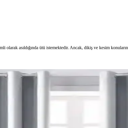
i olarak asıldığında ütü istemektedir. Ancak, dikiş ve kesim konularında
k ve Fonksiyonel Yaklaşımlar
ğini ve enerji verimliliğini artırır. Pelmet kullanımı ve uygun perde çu
mlu Perde Seçimi ve Ton Çakışması Önleme Yönteml
çimi, halı ve dekorasyonla uyumlu tonlarda yapılmalı. Pinch pleat mod
yonunun Mekana Etkileri