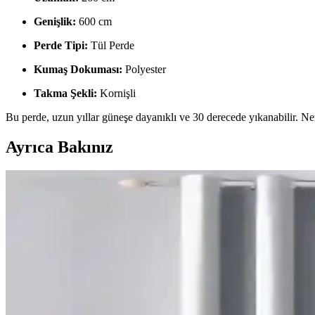
Genişlik:
600 cm
Perde Tipi:
Tül Perde
Kumaş Dokuması:
Polyester
Takma Şekli:
Kornişli
Bu perde, uzun yıllar güneşe dayanıklı ve 30 derecede yıkanabilir. Neml
Ayrıca Bakınız
Yatak Odası Perde Seçimi ve Asma Teknikleri: Esteti
Yatak odası perdelerinde doğru seçim ve asma teknikleri, mekanın esteti
Sherwin Williams Cream & Sugar Duvar Rengine Uyu
Sherwin Williams Cream & Sugar duvar rengine sahip odalarda perde se
Ev Satışında Valance Kullanımı ve Pencere Dekoras