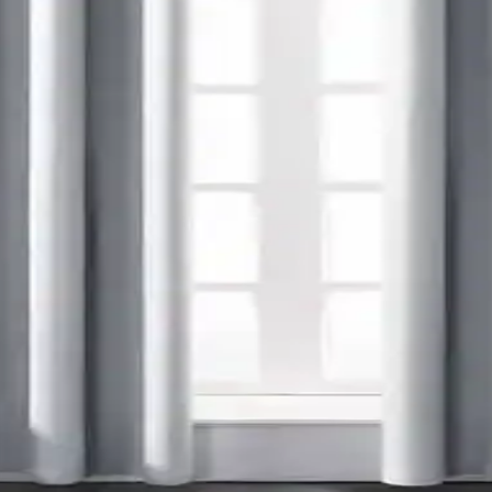
na renk ve doku katar. Ancak yanlış kullanım mekanda görsel karmaşa ya
lı ve Perde Seçimi Rehberi
desen dengesi, temizlik kolaylığı ve bebeğin gelişimi göz önünde bulun
de Asma Yöntemleri ve Montaj Çözümleri
erir. Tavan montajlı raylar, menteşeli çubuklar ve cam kenarına aparatla
 ve Stor Seçimi Rehberi
ar, mekân yüksekliğini koruyarak estetik ve işlevsel çözüm sunar. Perdel
 Seçenekleri ve Montaj Yöntemleri
kullanım kolaylığı sağlar. Roman storlar, kafe perdeleri ve entegre sist
onel Değerlendirmesi
iyle 'ucuz' algısı taşır. Ancak fonksiyonellik ve modern dekorasyonlar