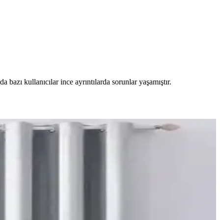
 bazı kullanıcılar ince ayrıntılarda sorunlar yaşamıştır.
buğu destekleriyle konfor sağlanır.
eri
el perdeler estetik görünüm sağlar ve ton çakışmasını önler.