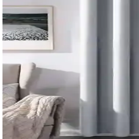
Ev satışında valance kullanımı, pencere görünümünü yumuşatırken meka
Maximalist ve Fantastik Bebek Odası İçin Uyumlu Ha
Maximalist bebek odası tasarımında halı ve perde seçimi, renk uyumu, 
tercih edilmelidir.
Duvara Yakın Büyük Yatak Odası Pencerelerine Per
Duvara yakın büyük yatak odası pencerelerine perde asmak zorluklar iç
Modern Dağ Evlerinde Tavan Kirişlerine Uygun Perde
Modern dağ evlerinde tavan kirişleri perde montajını zorlaştırır. Storl
Mutfak Pencereleri İçin Fonksiyonel ve Estetik Perde
Mutfak pencerelerinin tasarımına uygun perde seçimi, ışık kontrolü ve 
Perdelerde Grommet Kullanımının Estetik ve Fonksiy
Grommetli perdeler, seri üretim ve metal halkaların görünürlüğü neden