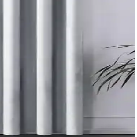
ratabilir ve ışık alımını kısıtlayabilir.
durularak yapılmalıdır. Aydınlatmada güvenli tavan vantilatörleri
r gibi çözümlerle estetik ve fonksiyonel perde montajı sağlanabilir.
erle kombinasyon, sıcaklık ve derinlik katar.
emler, estetik ve fonksiyonel çözümler sunar.
da uyum sağlama avantajları bulunur.