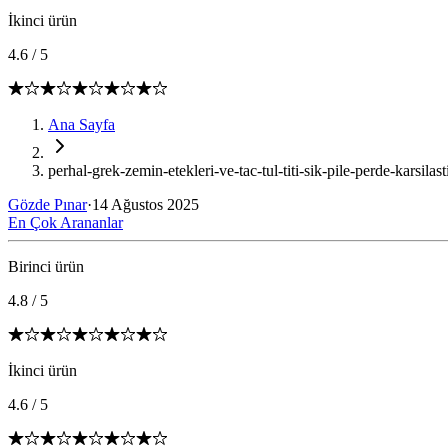
İkinci ürün
4.6
/
5
Ana Sayfa
perhal-grek-zemin-etekleri-ve-tac-tul-titi-sik-pile-perde-karsilas
Gözde Pınar
·
14 Ağustos 2025
En Çok Arananlar
Birinci ürün
4.8
/
5
İkinci ürün
4.6
/
5