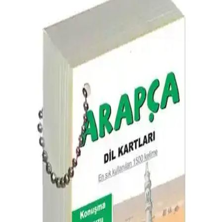
Kaliteli Eğitim Materyali
Arapça yazı öğrenenler ve geliştirmek isteyenler için tasarlanmış,
renkli örneklerle zenginleştirilmiş, 48 sayfalık kaliteli defter, pratik
ve görsel öğrenmeye uygun içerik sunar.
Ravza Yayınları Arapça Dersleri Serisi: 4 Ciltlik
Kapsamlı Eğitim Seti İncelemesi
Ravza Yayınları'nın 4 ciltlik 'Durusu'l-Luğati'l-Arabiyye' serisi, dil
bilgisi ve edebi unsurlarıyla Arapça öğrenenlere kapsamlı bir kaynak
sunuyor. Öğrencilere ve öğretmenlere uygun, detaylı içerik ve
uygulamalı stratejiler içerir.
Alfa Yayınları'nın Modern Arapça Metin Okumaları
Kitabı Öğrenme ve Anlama İçin Güncel Bir Kaynak
Arapça öğrenenler ve eğitimciler için tasarlanmış, 18 farklı metin
içeren Alfa Yayınları kitabı, dil bilincini geliştirmeye ve okuma
becerilerini artırmaya yönelik kapsamlı bir kaynaktır.
Arapça Öğreniyorum 1. Seviye 10 Kitap Seti ile
Temel Dil Becerilerini Geliştirin