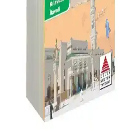
Başlangıç seviyesinden orta seviyeye geçişi sağlayan, hikayelerle
Arapça öğrenme seti, kelime ve yapı kavramlarını pekiştirir,
kendinize uygun öğrenme teknikleriyle dilinizi geliştirin.
Arapçayı Öğreten Kitap: Derinlemesine Dil
Öğrenme Kaynağı ve Öğrenme Sürecini
Kolaylaştırır
Mehmet Maksudoğlu'nun 40 yılı aşkın deneyimiyle hazırlanan bu
kitap, dil yapısını derinlemesine öğrenmek ve pratik alıştırmalarla
pekiştirmek isteyenler için ideal bir kaynak.
Arapça Öğreniminde Yeni Bir Dönem: Silsiletü'l-
Lisan Serisi ve Modern Eğitim Yaklaşımları
Silsiletü'l-Lisan, dört seviyeden oluşan, modern eğitim teknikleri ve
interaktif içerikleriyle Arapça öğrenimini kolaylaştıran kapsamlı bir
eğitim setidir.
Delta Kültür Yayınevi Arapça Dil Kartları ile Temel
ve Günlük İletişim Becerilerinizi Hızla Geliştirin