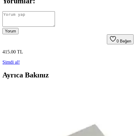
Yorumlar:
Yorum
0
Beğen
415
.00
TL
Şimdi al!
Ayrıca Bakınız
Arapçaya Giriş 2 Silsiletü'l-Lisan: Modern ve
Etkileşimli Öğretim Seti
Arapçaya yeni başlayanlar için tasarlanmış Silsiletü'l-Lisan seti, 8
kitap ve interaktif CD'lerle dil öğrenimini kolaylaştırır, akıllı tahta
uyumu ve çok dilli içeriklerle etkili eğitim sağlar.
Arapça Güzel Yazı Defteri - Öğrenme ve Pratik İçin