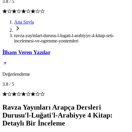
3.8
/
5
Ana Sayfa
ravza-yayinlari-durusu-l-lugati-l-arabiyye-4-kitap-seti-
incelemesi-ve-ogrenme-yontemleri
İlham Veren Yazılar
Değerlendirme
3.8
/
5
Ravza Yayınları Arapça Dersleri
Durusu'l-Luğati'l-Arabiyye 4 Kitap:
Detaylı Bir İnceleme