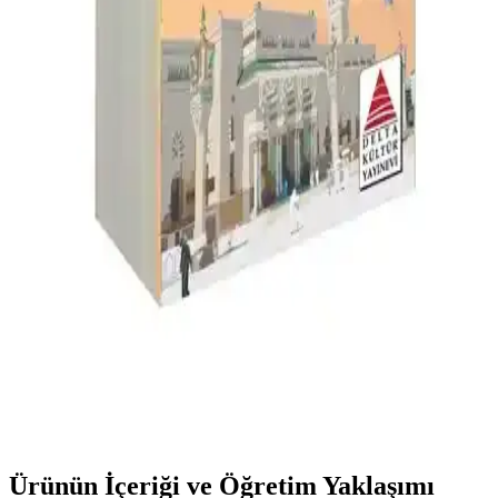
Öğrenme Kaynağı ve Öğrenme Sürecini
Kolaylaştırır
Mehmet Maksudoğlu'nun 40 yılı aşkın deneyimiyle hazırlanan bu
kitap, dil yapısını derinlemesine öğrenmek ve pratik alıştırmalarla
pekiştirmek isteyenler için ideal bir kaynak.
Arapça Öğreniminde Yeni Bir Dönem: Silsiletü'l-
Lisan Serisi ve Modern Eğitim Yaklaşımları
Silsiletü'l-Lisan, dört seviyeden oluşan, modern eğitim teknikleri ve
interaktif içerikleriyle Arapça öğrenimini kolaylaştıran kapsamlı bir
eğitim setidir.
Delta Kültür Yayınevi Arapça Dil Kartları ile Temel
ve Günlük İletişim Becerilerinizi Hızla Geliştirin
Arapça dil kartları, temel gramer ve günlük ifadelerle hızlı
öğrenmeye yardımcı, taşınabilir ve kullanımı kolay, içerik açısından
zengin bir eğitim aracıdır.
Ürünün İçeriği ve Öğretim Yaklaşımı