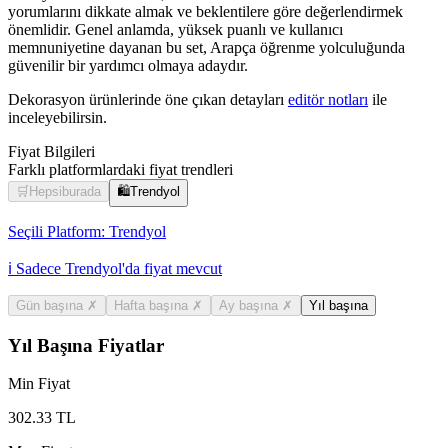
yorumlarını dikkate almak ve beklentilere göre değerlendirmek
önemlidir. Genel anlamda, yüksek puanlı ve kullanıcı
memnuniyetine dayanan bu set, Arapça öğrenme yolculuğunda
güvenilir bir yardımcı olmaya adaydır.
Dekorasyon ürünlerinde öne çıkan detayları
editör notları
ile
inceleyebilirsin.
Fiyat Bilgileri
Farklı platformlardaki fiyat trendleri
🛒
Hepsiburada
🛍️
Trendyol
Seçili Platform:
Trendyol
ℹ️ Sadece Trendyol'da fiyat mevcut
Gün başına
✗
Hafta başına
✗
Ay başına
✗
Yıl başına
Yıl Başına Fiyatlar
Min Fiyat
302.33
TL