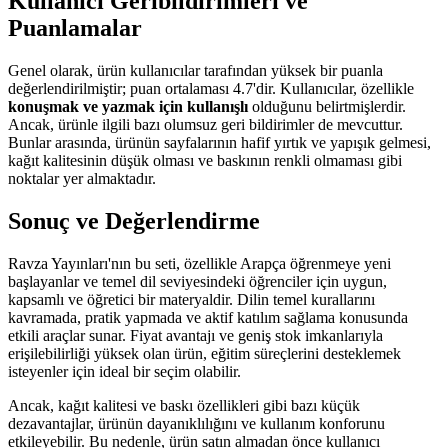
Kullanıcı Geribildirimleri ve
Puanlamalar
Genel olarak, ürün kullanıcılar tarafından yüksek bir puanla
değerlendirilmiştir; puan ortalaması 4.7'dir. Kullanıcılar, özellikle
konuşmak ve yazmak için kullanışlı
olduğunu belirtmişlerdir.
Ancak, ürünle ilgili bazı olumsuz geri bildirimler de mevcuttur.
Bunlar arasında, ürünün sayfalarının hafif yırtık ve yapışık gelmesi,
kağıt kalitesinin düşük olması ve baskının renkli olmaması gibi
noktalar yer almaktadır.
Sonuç ve Değerlendirme
Ravza Yayınları'nın bu seti, özellikle Arapça öğrenmeye yeni
başlayanlar ve temel dil seviyesindeki öğrenciler için uygun,
kapsamlı ve öğretici bir materyaldir. Dilin temel kurallarını
kavramada, pratik yapmada ve aktif katılım sağlama konusunda
etkili araçlar sunar. Fiyat avantajı ve geniş stok imkanlarıyla
erişilebilirliği yüksek olan ürün, eğitim süreçlerini desteklemek
isteyenler için ideal bir seçim olabilir.
Ancak, kağıt kalitesi ve baskı özellikleri gibi bazı küçük
dezavantajlar, ürünün dayanıklılığını ve kullanım konforunu
etkileyebilir. Bu nedenle, ürün satın almadan önce kullanıcı