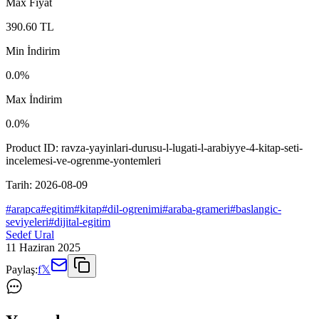
Max Fiyat
390.60
TL
Min İndirim
0.0
%
Max İndirim
0.0
%
Product ID:
ravza-yayinlari-durusu-l-lugati-l-arabiyye-4-kitap-seti-
incelemesi-ve-ogrenme-yontemleri
Tarih:
2026-08-09
#
arapca
#
egitim
#
kitap
#
dil-ogrenimi
#
araba-grameri
#
baslangic-
seviyeleri
#
dijital-egitim
Sedef Ural
11 Haziran 2025
Paylaş:
f
𝕏