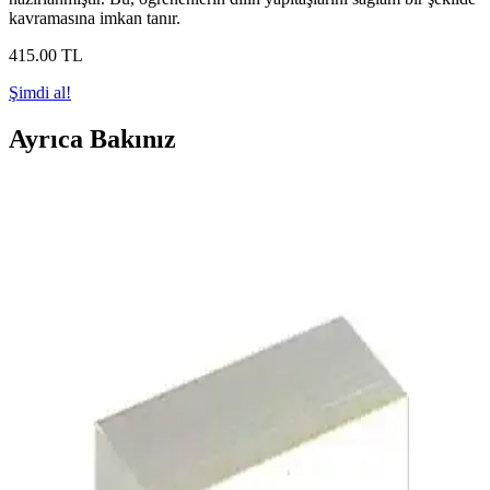
kavramasına imkan tanır.
415
.00
TL
Şimdi al!
Ayrıca Bakınız
Arapçaya Giriş 2 Silsiletü'l-Lisan: Modern ve
Etkileşimli Öğretim Seti
Arapçaya yeni başlayanlar için tasarlanmış Silsiletü'l-Lisan seti, 8
kitap ve interaktif CD'lerle dil öğrenimini kolaylaştırır, akıllı tahta
uyumu ve çok dilli içeriklerle etkili eğitim sağlar.
Arapça Güzel Yazı Defteri - Öğrenme ve Pratik İçin
Kaliteli Eğitim Materyali
Arapça yazı öğrenenler ve geliştirmek isteyenler için tasarlanmış,
renkli örneklerle zenginleştirilmiş, 48 sayfalık kaliteli defter, pratik
ve görsel öğrenmeye uygun içerik sunar.