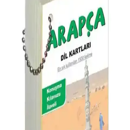
Ravza Yayınları Arapça Dersleri Serisi: 4 Ciltlik
Kapsamlı Eğitim Seti İncelemesi
Ravza Yayınları'nın 4 ciltlik 'Durusu'l-Luğati'l-Arabiyye' serisi, dil
bilgisi ve edebi unsurlarıyla Arapça öğrenenlere kapsamlı bir kaynak
sunuyor. Öğrencilere ve öğretmenlere uygun, detaylı içerik ve
uygulamalı stratejiler içerir.
Alfa Yayınları'nın Modern Arapça Metin Okumaları
Kitabı Öğrenme ve Anlama İçin Güncel Bir Kaynak
Arapça öğrenenler ve eğitimciler için tasarlanmış, 18 farklı metin
içeren Alfa Yayınları kitabı, dil bilincini geliştirmeye ve okuma
becerilerini artırmaya yönelik kapsamlı bir kaynaktır.
Arapça Öğreniyorum 1. Seviye 10 Kitap Seti ile
Temel Dil Becerilerini Geliştirin
Başlangıç seviyesinden orta seviyeye geçişi sağlayan, hikayelerle
Arapça öğrenme seti, kelime ve yapı kavramlarını pekiştirir,
kendinize uygun öğrenme teknikleriyle dilinizi geliştirin.
Arapçayı Öğreten Kitap: Derinlemesine Dil