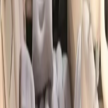
Avantajlar
Yüksek kaliteli PVC malzeme ile dayanıklılık
Pratik ve hızlı şişirme işlemi
2 kişilik geniş ve konforlu alan
250 kg taşıma kapasitesi
Çok yönlü kullanım alanı (araba, kamp, piknik)
Hafif ve katlanabilir tasarım
Güvenlik bloğu ve çocuklar için uygun
Dezavantajlar
Bazı kullanıcılar ürünün küçük yastıklar ve sınırlı alan
nedeniyle daha büyük yataklar tercih edebileceğini belirtmiştir
Hava sızdırma veya kaçırma gibi teknik sorunlar zaman
zaman rapor edilmiştir, bu nedenle dikkatli kullanım gereklidir
Sonuç ve Tavsiyeler