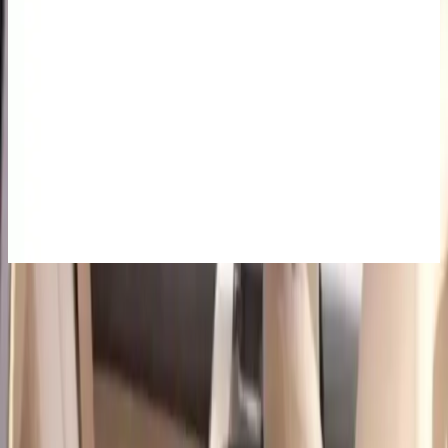
Bestway Çift Kişilik Şişme Yatak: Pratik ve
Konforlu Kullanım İçin Güncel Özellikler
Bestway'in çift kişilik şişme yatağı, dayanıklı malzeme, hızlı
kurulum ve konforlu tasarımıyla ev ve seyahatlerde ideal.
Kullanıcılar rahat ve pratik kullanımını vurguluyor.
Intex Full Dura-Beam 6418 Prestige Çift Kişilik
Şişme Yatak, Pratik ve Konforlu Kullanım
Intex Full Dura-Beam 6418 Prestige, hafifliği ve hızlı şişirme
özelliğiyle evde veya açık havada konfor sunan çift kişilik şişme
yataktır.
Kullanım Alanları ve Çok Yönlülük
Sadece araba içinde değil aynı zamanda
piknikte, kamp
alanlarında ve açık hava etkinliklerinde
de kullanılabilen bu
şişme yatak çok yönlü fonksiyonlarıyla kullanıcıların beğenisini
kazanır. Ürün çocuklar ve yetişkinler için uygundur. 250 kg’a kadar
taşıma kapasitesi ile güvenli bir kullanım sunar. Çocukların ön
koltuklar arasındaki boşluğa düşmesini engelleyen güvenlik bloğu
ailelerin içini rahatlatır.