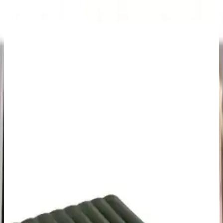
Ayrıca Bakınız
Black Island Kamp Seti: Dayanıklı ve Pratik Kamp
Ekipmanlarıyla Doğada Konfor
Black Island Kamp Seti, 4 kişilik konforlu ve kullanışlı kamp
ekipmanlarıyla doğada pratik çözümler sunar. Kolay kurulum,
dayanıklı malzeme ve çok amaçlı kullanım özellikleriyle öne çıkar.
İntex Queen Çift Kişilik Şişme Yatak: Konfor ve
Dayanıklılık Sunan Pratik Çözüm
İntex Queen şişme yatak, yüksek konfor, kolay kullanım ve
dayanıklılık sağlayan, estetik ve ergonomik tasarımıyla evde, kamp
veya dış mekanda ideal bir yatak seçeneği sunar.
İntex Dura-Beam Tek Kişilik Kamp Şişme Yatak
Özellikleri ve Kullanım Avantajları
İntex Dura-Beam tek kişilik şişme yatak, hafifliği ve pratikliğiyle
kamp ve ev kullanımı için ideal. Hızlı şişirme özelliği ve dayanıklı
malzemesiyle konfor sağlar.