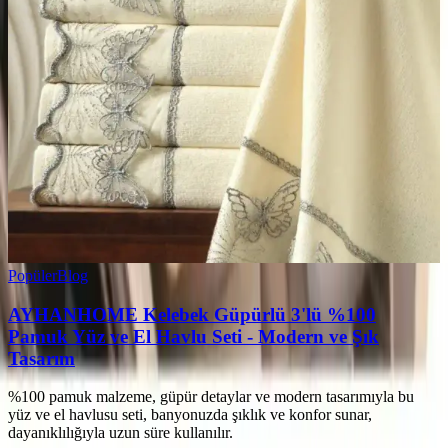
Popüler
Blog
AYHANHOME Kelebek Güpürlü 3'lü %100
Pamuk Yüz ve El Havlu Seti - Modern ve Şık
Tasarım
%100 pamuk malzeme, güpür detaylar ve modern tasarımıyla bu
yüz ve el havlusu seti, banyonuzda şıklık ve konfor sunar,
dayanıklılığıyla uzun süre kullanılır.