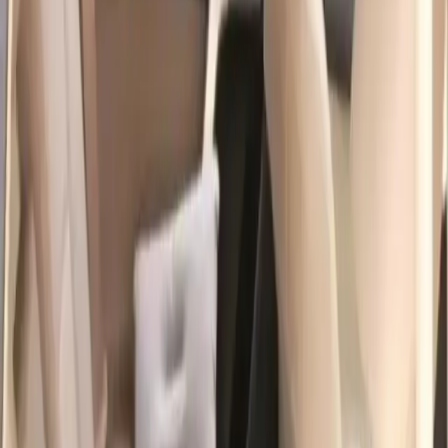
Uzun yolculuklarda çocuklar ve yetişkinler arasında rahat bir uyku
ortamı sağlar. Ayrıca ürün hafif ve katlanabilir yapısı sayesinde
taşıması son derece kolaydır. Bu özellik özellikle seyahat sırasında
yerden tasarruf sağlar ve pratik kullanım imkanı sunar.
Müşteri Yorumları ve Memnuniyet
Seviyesi
Ürünün kullanıcılar tarafından yapılan değerlendirmeleri genellikle
olumlu yöndedir. Ortalama 4.3 puan alan ürün kullanıcıların büyük
çoğunluğunun konfor ve kullanım kolaylığı açısından memnun
olduğunu gösterir. Özellikle şişirme ve söndürme işlemlerinin hızlı
ve kolay olması ürün tercih edilme sebeplerinden biridir.
Yapılan yorumlarda ürünün
rahat ve konforlu
olduğu çocuklar ve
yetişkinler tarafından beğenildiği sıkça vurgulanmaktadır. Ayrıca
görünüşü ve tasarımı da estetik açıdan olumlu geri dönüşler
almaktadır. Kullanıcılar ürünün hafifliği ve taşınabilirliği sayesinde
seyahatlerde büyük kolaylık sağladığını belirtmektedir.
Artıları ve Sınırlamaları