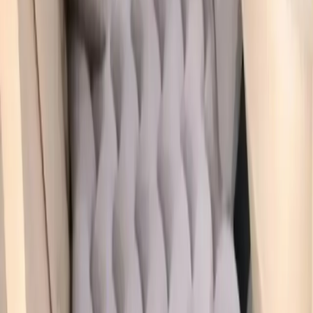
Yıl Başına Fiyatlar
Min Fiyat
1099.00
TL
Max Fiyat
1099.00
TL
Min İndirim
0.0
%
Max İndirim
0.0
%
Product ID:
real-arac-ici-sisme-yatagi-ve-pompasi-ile-konforlu-
seyahat-deneyimi-saglayin
Tarih:
2026-08-10
Paylaş:
f
𝕏