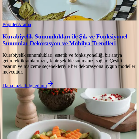
Popüler
Arama
Kurabiyelik Sunumlukları ile Şık ve Fonksiyonel
Sunumlar Dekorasyon ve Mobilya Trendleri
Kurabiyelik sunumlukları, estetik ve fonksiyonelliği bir araya
getirerek ikramlarınızı şık bir şekilde sunmanızı sağlar. Çeşitli
tasarım ve malzeme seçenekleriyle her dekorasyona uygun modeller
mevcuttur.
Daha fazla bilgi edinin