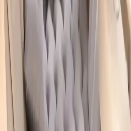
REAL Araç İçi Şişme Yatağı ve Şişirme Pompası
uzun
yolculuklar ve açık hava etkinlikleri için mükemmel bir çözümdür.
Kullanıcıların yüksek memnuniyeti ve olumlu geri dönüşleri ürünün
kalitesini ve fonksiyonelliğini ortaya koymaktadır. Hafifliği,
katlanabilirliği ve pratikliği sayesinde seyahatlerinizde yerden
tasarruf sağlar ve konforlu bir uyku deneyimi sunar.
Eğer siz de uzun yolculuklarda, kamp yaparken veya piknikte rahat
ve kullanışlı bir yatak arıyorsanız bu ürün sizin için ideal bir tercih
olacaktır. Güvenlik ve konforu bir arada sunan bu şişme yatak
seyahatlerinizde vazgeçilmeziniz olmaya adaydır.
Fiyat Bilgileri
Farklı platformlardaki fiyat trendleri
🛒
Hepsiburada
🛍️
Trendyol
Seçili Platform:
Trendyol
ℹ️ Sadece Trendyol'da fiyat mevcut
Gün başına
✗
Hafta başına
✗
Ay başına
✗
Yıl başına