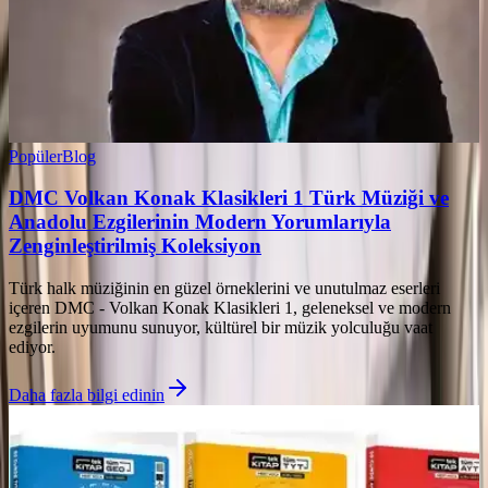
Popüler
Blog
DMC Volkan Konak Klasikleri 1 Türk Müziği ve
Anadolu Ezgilerinin Modern Yorumlarıyla
Zenginleştirilmiş Koleksiyon
Türk halk müziğinin en güzel örneklerini ve unutulmaz eserleri
içeren DMC - Volkan Konak Klasikleri 1, geleneksel ve modern
ezgilerin uyumunu sunuyor, kültürel bir müzik yolculuğu vaat
ediyor.
Daha fazla bilgi edinin