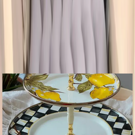
Yorumlar:
Yorum
0
Beğen
Ayın popüler yazıları