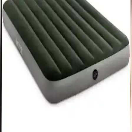
Bestway Sidewinder 220V Elektrikli Pompa
İncelemesi: Güçlü ve Pratik Hava Şişirme Cihazı
Bestway Sidewinder 220V elektrikli pompa, yüksek performanslı ve
dayanıklı yapısıyla şişme havuz, yatak ve oyuncaklar için hızlı ve
kolay hava şişirme imkanı sunar.
Bestway Üç Kişilik Şişme Yatak Otomatik Pompa ile
Konfor ve Pratiklik Sunar
Bestway'in üç kişilik şişme yatağı, ergonomik tasarımı, otomatik
pompası ve dayanıklı malzemeleriyle rahat ve pratik kullanım sağlar,
genişliği ve yüksekliğiyle aileler ve seyahatler için ideal bir
seçenektir.
Intex Dura-Beam 64758 Çift Kişilik Şişme Yatak:
Dayanıklı ve Konforlu Kamp ve Ev Kullanımı
Intex Dura-Beam 64758, yüksek dayanıklılık ve konfor sunan,
kolay taşınabilen çift kişilik şişme yataktır. Kamp ve ev kullanımı
için ideal, hızlı şişirme ve boşaltma özelliğiyle pratiklik sağlar.