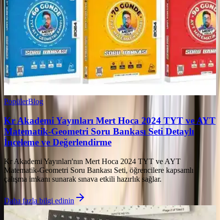
Popüler
Blog
Kr Akademi Yayınları Mert Hoca 2024 TYT ve AYT
Matematik-Geometri Soru Bankası Seti Detaylı
İnceleme ve Değerlendirme
Kr Akademi Yayınları'nın Mert Hoca 2024 TYT ve AYT
Matematik-Geometri Soru Bankası Seti, öğrencilere kapsamlı
çalışma imkanı sunarak sınava etkili hazırlık sağlar.
Daha fazla bilgi edinin