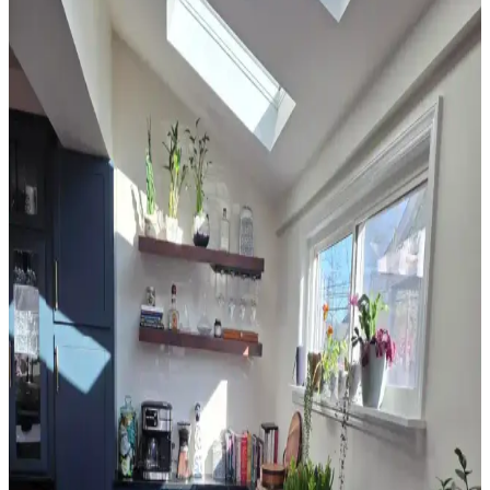
Yatak Odası Perde Seçimi ve Asma Teknikleri:
Estetik ve Fonksiyonel Yaklaşımlar
Yatak odası perdelerinde doğru seçim ve asma teknikleri, mekanın
estetiğini ve enerji verimliliğini artırır. Pelmet kullanımı ve uygun
perde çubuğu destekleriyle konfor sağlanır.
Sherwin Williams Cream & Sugar Duvar Rengine
Uyumlu Perde Seçimi ve Ton Çakışması Önleme
Yöntemleri
Sherwin Williams Cream & Sugar duvar rengine sahip odalarda
perde seçimi, halı ve dekorasyonla uyumlu tonlarda yapılmalı. Pinch
pleat model perdeler estetik görünüm sağlar ve ton çakışmasını
önler.
Ev Satışında Valance Kullanımı ve Pencere
Dekorasyonunun Mekana Etkileri
Ev satışında valance kullanımı, pencere görünümünü yumuşatırken
mekana renk ve doku katar. Ancak yanlış kullanım mekanda görsel
karmaşa yaratabilir ve ışık alımını kısıtlayabilir.