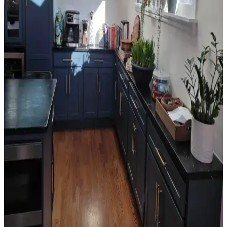
Dekorasyonunun Mekana Etkileri
Ev satışında valance kullanımı, pencere görünümünü yumuşatırken
mekana renk ve doku katar. Ancak yanlış kullanım mekanda görsel
karmaşa yaratabilir ve ışık alımını kısıtlayabilir.
Orta 2000'ler Sarı Tonları: Mekanlarda Doğru
Renk Seçimi ve Uyum Analizi
Orta 2000'ler sarı tonları, doğru kombinasyonlarla mekanlara
sıcaklık katabilir. Ancak uyumsuz kullanımlarda eski moda ve
sıradan bir görünüm ortaya çıkabilir. Renk seçimi mekanın diğer
unsurlarıyla dengelenmeli.
Salon Duvar Düzenlemesinde Raf Kullanımı ve
Estetik Dengenin Sağlanması
Salon duvarlarında rafların simetrik yerleşimi, aksesuar seçimi ve
mobilya düzeni mekânın estetik ve fonksiyonel dengesini sağlar.
Doğru duvar rengi ve sanat eserleriyle ferah bir atmosfer oluşturulur.
Oda Düzenlemesinde Boş Alanların Fonksiyonel ve
Estetik Değerlendirme Yöntemleri