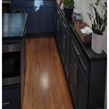
Orta 2000'ler Sarı Tonları: Mekanlarda Doğru
Renk Seçimi ve Uyum Analizi
Orta 2000'ler sarı tonları, doğru kombinasyonlarla mekanlara
sıcaklık katabilir. Ancak uyumsuz kullanımlarda eski moda ve
sıradan bir görünüm ortaya çıkabilir. Renk seçimi mekanın diğer
unsurlarıyla dengelenmeli.
Salon Duvar Düzenlemesinde Raf Kullanımı ve
Estetik Dengenin Sağlanması
Salon duvarlarında rafların simetrik yerleşimi, aksesuar seçimi ve
mobilya düzeni mekânın estetik ve fonksiyonel dengesini sağlar.
Doğru duvar rengi ve sanat eserleriyle ferah bir atmosfer oluşturulur.
Oda Düzenlemesinde Boş Alanların Fonksiyonel ve
Estetik Değerlendirme Yöntemleri
Oda düzenlemesinde boş alanların bitkiler, aynalar, raflar ve sanat
eserleriyle değerlendirilmesi yaşam kalitesini artırır. Doğru
yerleştirme ile fonksiyonel ve estetik mekanlar oluşturulur.
Mutfak Köşesini Fonksiyonel ve Estetik Hale