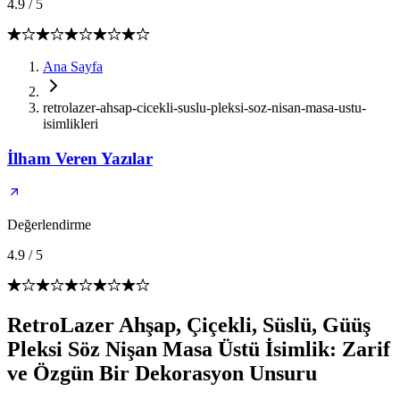
4.9
/
5
Ana Sayfa
retrolazer-ahsap-cicekli-suslu-pleksi-soz-nisan-masa-ustu-
isimlikleri
İlham Veren Yazılar
Değerlendirme
4.9
/
5
RetroLazer Ahşap, Çiçekli, Süslü, Güüş
Pleksi Söz Nişan Masa Üstü İsimlik: Zarif
ve Özgün Bir Dekorasyon Unsuru