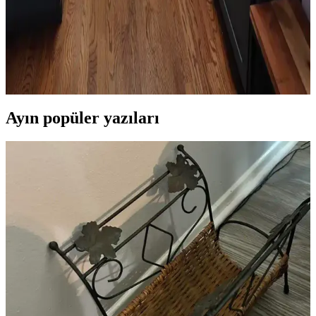
Getirme Pratik Düzenleme Yöntemleri
Mutfak köşenizi düzenlerken gereksiz eşyalardan kurtulmak,
bitkileri doğru konumlandırmak ve askı sistemleri kullanmak
işlevsellik ve estetik sağlar. Alanı işlevsel gruplarla düzenlemek
önemlidir.
Ayın popüler yazıları