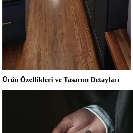
Oda düzenlemesinde boş alanların bitkiler, aynalar, raflar ve sanat
eserleriyle değerlendirilmesi yaşam kalitesini artırır. Doğru
yerleştirme ile fonksiyonel ve estetik mekanlar oluşturulur.
Mutfak Köşesini Fonksiyonel ve Estetik Hale
Getirme Pratik Düzenleme Yöntemleri
Mutfak köşenizi düzenlerken gereksiz eşyalardan kurtulmak,
bitkileri doğru konumlandırmak ve askı sistemleri kullanmak
işlevsellik ve estetik sağlar. Alanı işlevsel gruplarla düzenlemek
önemlidir.
Ürün Özellikleri ve Tasarım Detayları