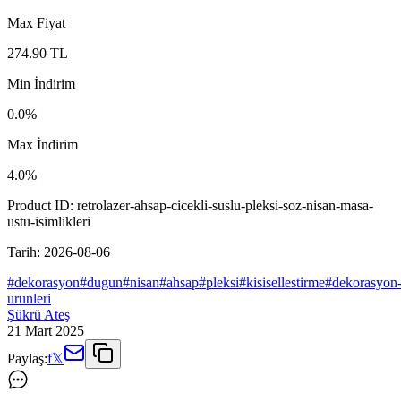
Max Fiyat
274.90
TL
Min İndirim
0.0
%
Max İndirim
4.0
%
Product ID:
retrolazer-ahsap-cicekli-suslu-pleksi-soz-nisan-masa-
ustu-isimlikleri
Tarih:
2026-08-06
#
dekorasyon
#
dugun
#
nisan
#
ahsap
#
pleksi
#
kisisellestirme
#
dekorasyon
urunleri
Şükrü Ateş
21 Mart 2025
Paylaş:
f
𝕏