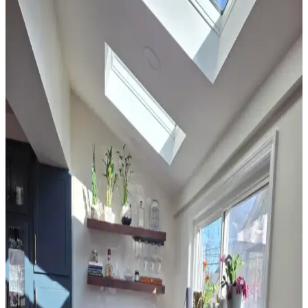
Uyum Prensipleriyle Mekan Tasarımı
Ev dekorasyonunda halı seçimi, renk dengesi ve desen uyumu ile
mekanın atmosferini belirler. 60/30/10 prensibi ve mobilyalarla
uyum, yaşam alanına sıcaklık ve kişilik katar.
Yatak Odası Perde Seçimi ve Asma Teknikleri:
Estetik ve Fonksiyonel Yaklaşımlar
Yatak odası perdelerinde doğru seçim ve asma teknikleri, mekanın
estetiğini ve enerji verimliliğini artırır. Pelmet kullanımı ve uygun
perde çubuğu destekleriyle konfor sağlanır.
Sherwin Williams Cream & Sugar Duvar Rengine
Uyumlu Perde Seçimi ve Ton Çakışması Önleme
Yöntemleri
Sherwin Williams Cream & Sugar duvar rengine sahip odalarda
perde seçimi, halı ve dekorasyonla uyumlu tonlarda yapılmalı. Pinch
pleat model perdeler estetik görünüm sağlar ve ton çakışmasını
önler.
Ev Satışında Valance Kullanımı ve Pencere