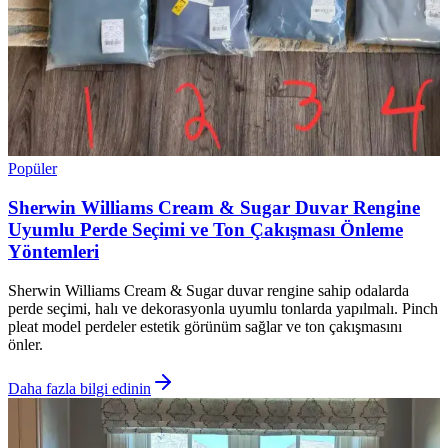
Popüler
Sherwin Williams Cream & Sugar Duvar Rengine
Uyumlu Perde Seçimi ve Ton Çakışması Önleme
Yöntemleri
Sherwin Williams Cream & Sugar duvar rengine sahip odalarda
perde seçimi, halı ve dekorasyonla uyumlu tonlarda yapılmalı. Pinch
pleat model perdeler estetik görünüm sağlar ve ton çakışmasını
önler.
Daha fazla bilgi edinin