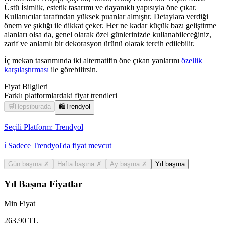
Üstü İsimlik, estetik tasarımı ve dayanıklı yapısıyla öne çıkar.
Kullanıcılar tarafından yüksek puanlar almıştır. Detaylara verdiği
önem ve şıklığı ile dikkat çeker. Her ne kadar küçük bazı geliştirme
alanları olsa da, genel olarak özel günlerinizde kullanabileceğiniz,
zarif ve anlamlı bir dekorasyon ürünü olarak tercih edilebilir.
İç mekan tasarımında iki alternatifin öne çıkan yanlarını
özellik
karşılaştırması
ile görebilirsin.
Fiyat Bilgileri
Farklı platformlardaki fiyat trendleri
🛒
Hepsiburada
🛍️
Trendyol
Seçili Platform:
Trendyol
ℹ️ Sadece Trendyol'da fiyat mevcut
Gün başına
✗
Hafta başına
✗
Ay başına
✗
Yıl başına
Yıl Başına Fiyatlar
Min Fiyat
263.90
TL