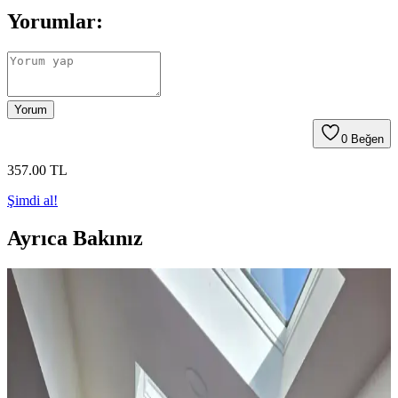
Yorumlar:
Yorum
0
Beğen
357
.00
TL
Şimdi al!
Ayrıca Bakınız
Ev Dekorasyonunda Halı Seçimi: Renk Dengesi ve
Uyum Prensipleriyle Mekan Tasarımı
Ev dekorasyonunda halı seçimi, renk dengesi ve desen uyumu ile
mekanın atmosferini belirler. 60/30/10 prensibi ve mobilyalarla
uyum, yaşam alanına sıcaklık ve kişilik katar.