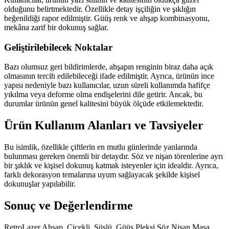
olduğunu belirtmektedir. Özellikle detay işçiliğin ve şıklığın
beğenildiği rapor edilmiştir. Güüş renk ve ahşap kombinasyonu,
mekâna zarif bir dokunuş sağlar.
Geliştirilebilecek Noktalar
Bazı olumsuz geri bildirimlerde, ahşapın renginin biraz daha açık
olmasının tercih edilebileceği ifade edilmiştir. Ayrıca, ürünün ince
yapısı nedeniyle bazı kullanıcılar, uzun süreli kullanımda hafifçe
yıkılma veya deforme olma endişelerini dile getirir. Ancak, bu
durumlar ürünün genel kalitesini büyük ölçüde etkilemektedir.
Ürün Kullanım Alanları ve Tavsiyeler
Bu isimlik, özellikle çiftlerin en mutlu günlerinde yanlarında
bulunması gereken önemli bir detaydır. Söz ve nişan törenlerine ayrı
bir şıklık ve kişisel dokunuş katmak isteyenler için idealdir. Ayrıca,
farklı dekorasyon temalarına uyum sağlayacak şekilde kişisel
dokunuşlar yapılabilir.
Sonuç ve Değerlendirme
RetroLazer Ahşap, Çiçekli, Süslü, Güüş Pleksi Söz Nişan Masa