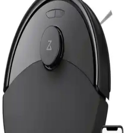
Blaupunkt S10 Robomaster, gelişmiş navigasyon ve güçlü
performansıyla kuru ve ıslak temizlik sunar. Uzaktan kontrol ve
uzun pil ömrüyle ev temizliği artık daha kolay ve verimli.
Tefal RG9075 X-Plorer Serie 130 Akıllı Robot
Süpürge İncelemesi ve Özellikleri
Tefal RG9075 X-Plorer Serie 130, gelişmiş teknolojisi ve çok yönlü
fonksiyonlarıyla ev temizliğinde pratiklik ve verimlilik sağlar.
Haritalama, sessiz çalışma ve hafifliğiyle öne çıkar.
Xiaomi Mi Vacuum Mop Pro ve Viomi V2 V3
Uyumlu Robot Süpürge Aksesuar Seti İncelemesi
Xiaomi ve Viomi uyumlu robot süpürge aksesuar seti, yüksek
kaliteli malzemeleriyle temizlik performansını artırır, bakım kolaylığı
sağlar ve uzun ömür sunar.
Roborock S5 Max Beyaz 16'lı Yedek Parça Seti
Detaylı İnceleme ve Kullanım Avantajları
Roborock S5 Max Beyaz 16'lı yedek parça seti, yüksek kaliteli
filtreler ve aksesuarlar içerir, cihaz bakımını kolaylaştırır ve
performansı korur. Uzun ömür ve hijyen sağlar.