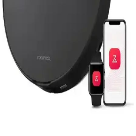
Detaylı İnceleme ve Kullanım Avantajları
Roborock S5 Max Beyaz 16'lı yedek parça seti, yüksek kaliteli
filtreler ve aksesuarlar içerir, cihaz bakımını kolaylaştırır ve
performansı korur. Uzun ömür ve hijyen sağlar.
Roborock S5 Max Uyumlu 6 Parça Seti ile
Temizlikte Yeni Dönem Başlıyor
Roborock S5 Max uyumlu 6 parça seti, yüksek kalite ve dayanıklılık
sunarak robot süpürgenizin verimliliğini artırır, hijyen sağlar ve
bakımını kolaylaştırır.
Roborock Q Revo Master ve Qrevo L Akıllı Robot
Süpürgelerin Karşılaştırması
Roborock Q Revo Master ve Qrevo L, yüksek güç ve gelişmiş
özellikleriyle ev temizliğinde öne çıkar. Detaylı haritalama,
paspaslama ve uzun pil ömrü sunar.
Roborock Q8 Max Pro Akıllı Robot Süpürge Siyah
– Haritalama ve Paspas Özelliği