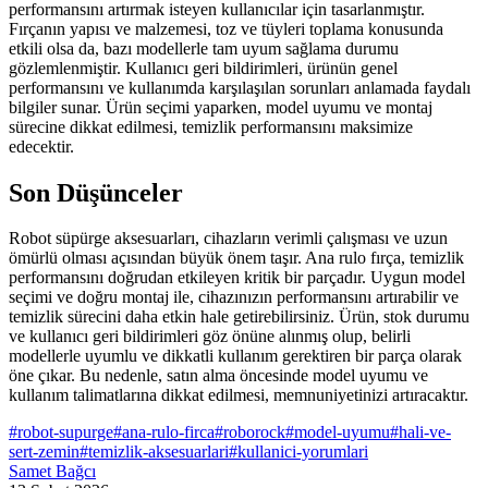
performansını artırmak isteyen kullanıcılar için tasarlanmıştır.
Fırçanın yapısı ve malzemesi, toz ve tüyleri toplama konusunda
etkili olsa da, bazı modellerle tam uyum sağlama durumu
gözlemlenmiştir. Kullanıcı geri bildirimleri, ürünün genel
performansını ve kullanımda karşılaşılan sorunları anlamada faydalı
bilgiler sunar. Ürün seçimi yaparken, model uyumu ve montaj
sürecine dikkat edilmesi, temizlik performansını maksimize
edecektir.
Son Düşünceler
Robot süpürge aksesuarları, cihazların verimli çalışması ve uzun
ömürlü olması açısından büyük önem taşır. Ana rulo fırça, temizlik
performansını doğrudan etkileyen kritik bir parçadır. Uygun model
seçimi ve doğru montaj ile, cihazınızın performansını artırabilir ve
temizlik sürecini daha etkin hale getirebilirsiniz. Ürün, stok durumu
ve kullanıcı geri bildirimleri göz önüne alınmış olup, belirli
modellerle uyumlu ve dikkatli kullanım gerektiren bir parça olarak
öne çıkar. Bu nedenle, satın alma öncesinde model uyumu ve
kullanım talimatlarına dikkat edilmesi, memnuniyetinizi artıracaktır.
#
robot-supurge
#
ana-rulo-firca
#
roborock
#
model-uyumu
#
hali-ve-
sert-zemin
#
temizlik-aksesuarlari
#
kullanici-yorumlari
Samet Bağcı