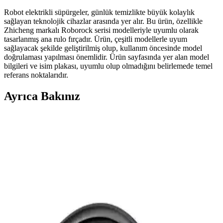
Robot elektrikli süpürgeler, günlük temizlikte büyük kolaylık
sağlayan teknolojik cihazlar arasında yer alır. Bu ürün, özellikle
Zhicheng markalı Roborock serisi modelleriyle uyumlu olarak
tasarlanmış ana rulo fırçadır. Ürün, çeşitli modellerle uyum
sağlayacak şekilde geliştirilmiş olup, kullanım öncesinde model
doğrulaması yapılması önemlidir. Ürün sayfasında yer alan model
bilgileri ve isim plakası, uyumlu olup olmadığını belirlemede temel
referans noktalarıdır.
Ayrıca Bakınız
Roborock Aqua Vacuum Cleaner Q7 Premium:
Yüksek Performanslı Akıllı Robot Süpürge
Roborock Q7 Premium, yüksek çekiş gücü ve gelişmiş haritalama
teknolojisiyle modern evlerde etkili temizlik sağlar, kullanıcı dostu
tasarımıyla kullanım kolaylığı sunar.
Blaupunkt S10 Robomaster Robot Süpürge: Akıllı
ve Güçlü Temizlik Çözümü