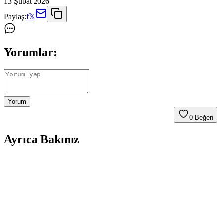
13 Şubat 2026
Paylaş:
f
𝕏
Yorumlar:
Yorum
0
Beğen
Ayrıca Bakınız
Roborock Aqua Vacuum Cleaner Q7 Premium:
Yüksek Performanslı Akıllı Robot Süpürge
Roborock Q7 Premium, yüksek çekiş gücü ve gelişmiş haritalama
teknolojisiyle modern evlerde etkili temizlik sağlar, kullanıcı dostu
tasarımıyla kullanım kolaylığı sunar.