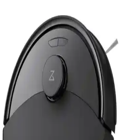
Blaupunkt S10 Robomaster Robot Süpürge: Akıllı
ve Güçlü Temizlik Çözümü
Blaupunkt S10 Robomaster, gelişmiş navigasyon ve güçlü
performansıyla kuru ve ıslak temizlik sunar. Uzaktan kontrol ve
uzun pil ömrüyle ev temizliği artık daha kolay ve verimli.
Tefal RG9075 X-Plorer Serie 130 Akıllı Robot
Süpürge İncelemesi ve Özellikleri
Tefal RG9075 X-Plorer Serie 130, gelişmiş teknolojisi ve çok yönlü
fonksiyonlarıyla ev temizliğinde pratiklik ve verimlilik sağlar.
Haritalama, sessiz çalışma ve hafifliğiyle öne çıkar.
Xiaomi Mi Vacuum Mop Pro ve Viomi V2 V3
Uyumlu Robot Süpürge Aksesuar Seti İncelemesi
Xiaomi ve Viomi uyumlu robot süpürge aksesuar seti, yüksek
kaliteli malzemeleriyle temizlik performansını artırır, bakım kolaylığı
sağlar ve uzun ömür sunar.
Roborock S5 Max Beyaz 16'lı Yedek Parça Seti