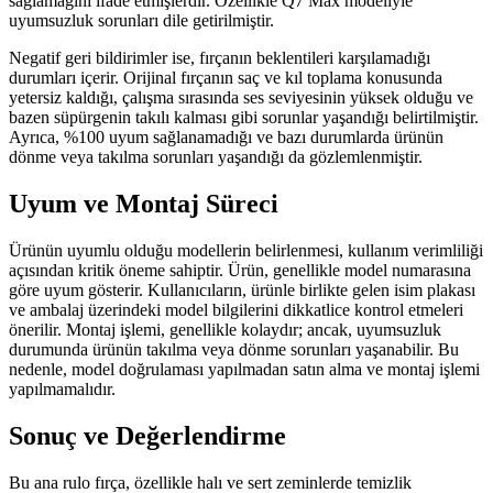
sağlamağını ifade etmişlerdir. Özellikle Q7 Max modeliyle
uyumsuzluk sorunları dile getirilmiştir.
Negatif geri bildirimler ise, fırçanın beklentileri karşılamadığı
durumları içerir. Orijinal fırçanın saç ve kıl toplama konusunda
yetersiz kaldığı, çalışma sırasında ses seviyesinin yüksek olduğu ve
bazen süpürgenin takılı kalması gibi sorunlar yaşandığı belirtilmiştir.
Ayrıca, %100 uyum sağlanamadığı ve bazı durumlarda ürünün
dönme veya takılma sorunları yaşandığı da gözlemlenmiştir.
Uyum ve Montaj Süreci
Ürünün uyumlu olduğu modellerin belirlenmesi, kullanım verimliliği
açısından kritik öneme sahiptir. Ürün, genellikle model numarasına
göre uyum gösterir. Kullanıcıların, ürünle birlikte gelen isim plakası
ve ambalaj üzerindeki model bilgilerini dikkatlice kontrol etmeleri
önerilir. Montaj işlemi, genellikle kolaydır; ancak, uyumsuzluk
durumunda ürünün takılma veya dönme sorunları yaşanabilir. Bu
nedenle, model doğrulaması yapılmadan satın alma ve montaj işlemi
yapılmamalıdır.
Sonuç ve Değerlendirme
Bu ana rulo fırça, özellikle halı ve sert zeminlerde temizlik