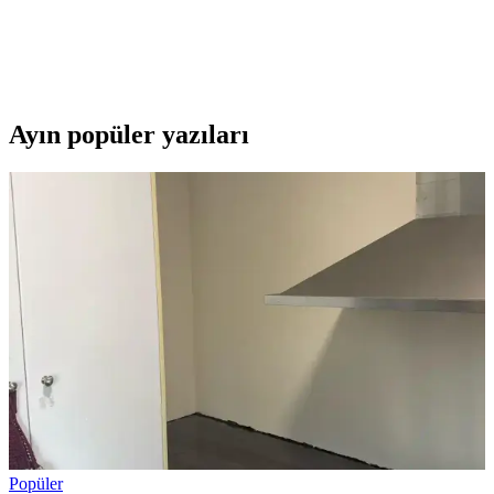
Roborock Q8 Max Pro, haritalama ile evin kat planını çıkarır,
engellerden kaçınır ve mop özelliğiyle yer siler. 10000 Pa emiş
gücü, 45 W güç tüketimi, 500 ml toz haznesi, 200 ml su tankı, 3,4
saat şarjla yaklaşık 250 dakika çalışma sağlar.
Ayın popüler yazıları
Popüler