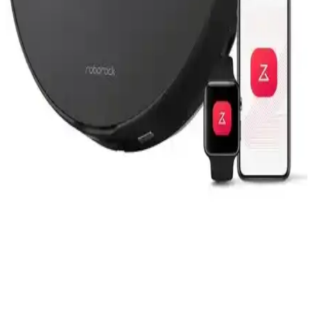
Roborock S5 Max Uyumlu 6 Parça Seti ile
Temizlikte Yeni Dönem Başlıyor
Roborock S5 Max uyumlu 6 parça seti, yüksek kalite ve dayanıklılık
sunarak robot süpürgenizin verimliliğini artırır, hijyen sağlar ve
bakımını kolaylaştırır.
Roborock Q Revo Master ve Qrevo L Akıllı Robot
Süpürgelerin Karşılaştırması
Roborock Q Revo Master ve Qrevo L, yüksek güç ve gelişmiş
özellikleriyle ev temizliğinde öne çıkar. Detaylı haritalama,
paspaslama ve uzun pil ömrü sunar.
Roborock Q8 Max Pro Akıllı Robot Süpürge Siyah
– Haritalama ve Paspas Özelliği
Roborock Q8 Max Pro, haritalama ile evin kat planını çıkarır,
engellerden kaçınır ve mop özelliğiyle yer siler. 10000 Pa emiş
gücü, 45 W güç tüketimi, 500 ml toz haznesi, 200 ml su tankı, 3,4
saat şarjla yaklaşık 250 dakika çalışma sağlar.