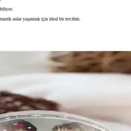
biliyor.
antik anlar yaşatmak için ideal bir tercihtir.
sesuarının Dijital Görünürlüğü
formlarda yeterince temsil edilmiyor. Ürünle ilgili somut bilgiler ve paza
klı Kar Küresi İnceleme ve Kullanım
 zarif bir masaüstü dekorudur. Renk değiştiren LED ışıklar mekâna dinam
iyel konulara dikkat çekmektedir. Üreticinin AA pil gereksinimi ve açm
 gövdesi ile hafif ve taşınabilir bir tasarıma sahip olabilirken bazı tekn
 mekânda romantik ve hüzünlü bir atmosfere yol açar; klasik müzik seçene
cam parçalarının kırılganlığına dair eleştiriler de yer alır. Bu neden
ve oturma odası gibi farklı iç mekanlarda dekoratif odak noktası olarak ö
sırasında cam parçaların kırılma riski nedeniyle düşme ve darbe koruması