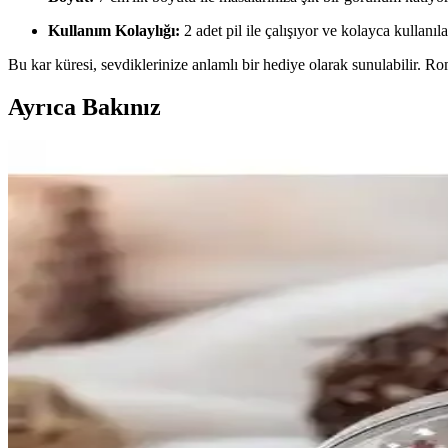
Kullanım Kolaylığı:
2 adet pil ile çalışıyor ve kolayca kullanıla
Bu kar küresi, sevdiklerinize anlamlı bir hediye olarak sunulabilir. Rom
Ayrıca Bakınız
Lucky Cat Kar Küresi: Dekorasyonda Şans Kedisi Ak
Lucky Cat kar küresi, dekorasyonda şans ve estetik sunarken, dijital plat
Elite AVM Atlı Karınca Tasarımlı Renk Değiştiren Işı
Bu kar küresi, 3D işlenmiş atlı karınca figürleriyle derinlik kazanan
malzeme bilgileri nedeniyle güvenlik ve dayanıklılık konusunda potans
sağlar; pil ömrü modlara bağlı olarak değişebilir. Kar küresi, polyester
işaretleri doğurur. 3D figür detayları ve kar efektinin LED konumları,
değer ve atmosfer olumlu karşılanırken iç mekânda ışık yoğunluğu ve 
öncelikli kararlar olmalıdır. Bu ürün, yatak odası köşesi, ofis köşesi 
misafir ağırlama anlarında farklı atmosferler yaratır. Ancak kullanım 
arasındaki çelişki alıcı için bir farkındalık unsuru olabilir.