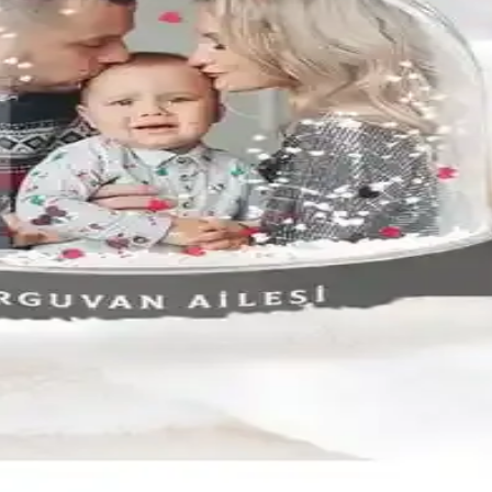
 Seçenekleri ve Dekorasyon İpuçları
Doğru seçim ve kullanımla evinizde veya ofisinizde masalsı bir atmosfer o
neksel Dekorasyon Parçaları
 arada bulabilirsiniz. Estetik, dayanıklı ve çeşitli tasarımlarla her de
Estetiğin Buluşması
inizi süsler. Kişiselleştirilebilir seçenekleriyle sevdiklerinize anlamlı he
lanım İpuçları
seçeneği sunar. Modeller, malzeme, fonksiyonellik ve boyut gibi faktörl
e Büyüleyici Atmosfer Katın
 ve eğlence katarken bütçenizi de korur. Modern, klasik ve temalı seçene
2023
ve ofis dekorasyonunuza yeni bir soluk getiriyor, anlamlı hediye seçenekl