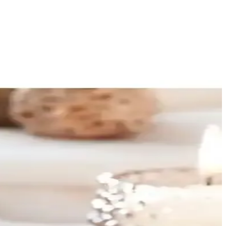
rlama stratejileri geliştirilmelidir.
ik bir hava katar. İç mekân uyumunu destekleyen sade estetik, çelişen
a/kapama anahtarının kullanımı, kablosuz ve kullanışlı bir kontrol
ik verilerde cam kullanımı söylentisi güvenilirlik konusunda soru
ği bu deneyimi zenginleştirir. Kullanıcı geri bildirimlerinde estetik
le ambalaj, montaj ve konumlandırma konusunda güvenlik ve bakım
ne çıkar. Işık modu ve müzik etkileri, gece dinlenme, çalışma alanı ve
na dikkat edilmelidir. Ambalaj ve teslimat sırasında malzeme bilgileri