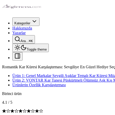
Kategoriler
Hakkımızda
Yazarlar
Ara...
⌘
K
Toggle theme
Romantik Kar Küresi Karşılaştırması: Sevgiliye En Güzel Hediye Seç
Ürün 1: Genel Markalar Sevgili Aşıklar Temalı Kar Küresi Müzi
Ürün 2: VONTAR Kar Tanesi Püskürtmeli Ölümsüz Aşk Kış M
Ürünlerin Özellik Karşılaştırması
Birinci ürün
4.1
/
5