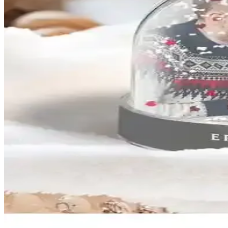
Dekorasyonda Sembolik ve Büyüleyici Dev Kar Küresi
Dev kar küresi, estetik ve sembolik anlamlarıyla ortamı güzelleştirir. 
Karaca Home Kar Küresi Koleksiyonu: Zarif ve Gele
Karaca Home'un kar küresi koleksiyonuyla evinizde zarafet ve anlamı bir
Hediye Kar Küresi: Kış Dekorasyonunda Sıcaklık ve 
Kışın güzelliklerini yansıtan kar küresi, estetik ve duygusal değeriyle ev
Hediyelik Kar Küresi Modelleri ve Dekorasyonda Kul
Hediyelik kar küreleri, dekorasyona estetik katarken duygusal hediye 
LC Waikiki Kar Küresi Modelleri ile Evinize Şıklık v
LC Waikiki'nin çeşitli kar küresi modelleri, ev dekorasyonunuza şıklık
İsimli Kar Küresi Dekorasyon ve Hediye Seçenekleri 
İsimli kar küresi modelleri, kişisel dokunuşlar ve şık tasarımlarla ev 