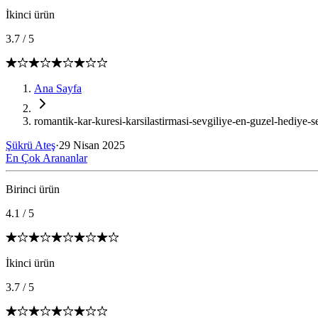
İkinci ürün
3.7
/
5
Ana Sayfa
romantik-kar-kuresi-karsilastirmasi-sevgiliye-en-guzel-hediye-s
Şükrü Ateş
·
29 Nisan 2025
En Çok Arananlar
Birinci ürün
4.1
/
5
İkinci ürün
3.7
/
5