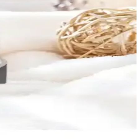
luşturabilirsiniz.
korasyon stiline uygun seçenekler sunar.
diye fırsatı sunar.
erle doğru seçim yaparak yaşam alanlarınızı güzelleştirin.
klerle yaşam alanlarınızı güzelleştirin.
eri sunuyor.