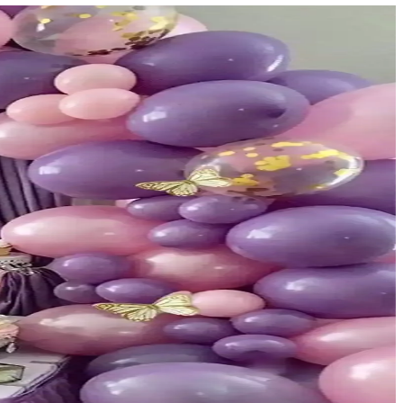
 kazandırır.
lar.
llanımıyla tercih edilir.
 ve nişan gibi özel etkinlikler için ideal çözümler sunar.
nizasyonlarınızı özel kılar.