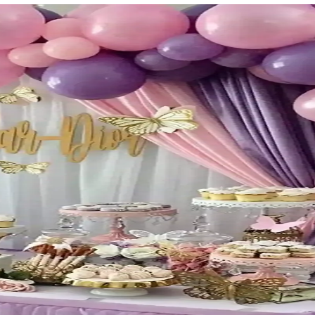
e 5 Metrelik Zincirle Pratik Kullanım
e sağlar, dayanıklı malzemesi ve zincirli tasarımıyla etkinliklerde zaman
i ve Şık Parti Dekorasyonu İçin Uygun
a şıklık ve canlılık katar, kolay kurulumu ile partilerinizi unutulmaz kı
ünü Dekorasyonu Renkli ve Şık Bir Seçenek
rına neşe ve canlılık katarken, yüksek kalite ve estetik sunar, pratik ku
nkli ve Kolay Dekorasyon Çözümleri
ı ve çeşitli renk seçenekleriyle kutlamalarınıza renk katıyor. Doğum günü
nkli ve Şık Bir Şekilde Süsleyin
ere şıklık katmak için ideal. Pratik kullanımı ve estetik görünümüyle orga
Seti Renkli ve Eğlenceli Dekorasyon Ürünü