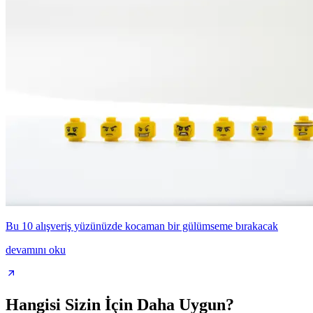
Bu 10 alışveriş yüzünüzde kocaman bir gülümseme bırakacak
devamını oku
Hangisi Sizin İçin Daha Uygun?