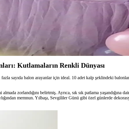
lerde canlılık ve eğlence katmak için ideal, dayanıklı ve kolay şişirilebi
oğum Günü Dekorasyonu
e özel kutlamalarınıza estetik ve kolay kullanım sağlar.
tırması: Hangi Set Sizin İçin Uygun
e, kullanım alanları ve kullanıcı yorumlarıyla hangi ürünün sizin etkinli
onları: Kutlamaların Renkli Dünyası
 fazla sayıda balon arayanlar için ideal. 10 adet kalp şeklindeki balonla
ni almada zorlandığını belirtmiş. Ayrıca, sık sık patlama yaşandığına dai
aylığından memnun. Yılbaşı, Sevgililer Günü gibi özel günlerde dekorasy