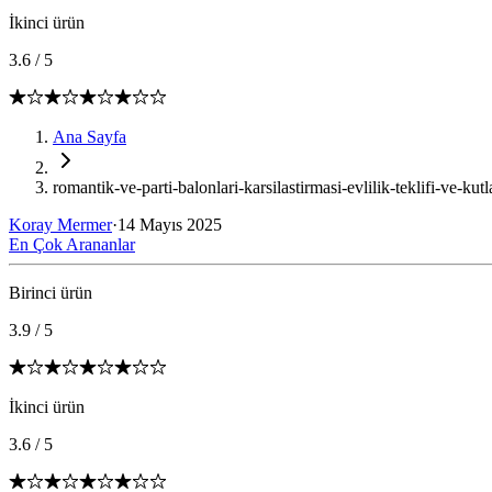
İkinci ürün
3.6
/
5
Ana Sayfa
romantik-ve-parti-balonlari-karsilastirmasi-evlilik-teklifi-ve-kutl
Koray Mermer
·
14 Mayıs 2025
En Çok Arananlar
Birinci ürün
3.9
/
5
İkinci ürün
3.6
/
5