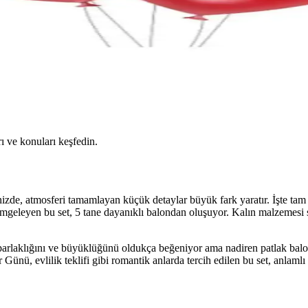
ı ve konuları keşfedin.
ğinizde, atmosferi tamamlayan küçük detaylar büyük fark yaratır. İşte t
simgeleyen bu set, 5 tane dayanıklı balondan oluşuyor. Kalın malzemesi
ın parlaklığını ve büyüklüğünü oldukça beğeniyor ama nadiren patlak bal
Günü, evlilik teklifi gibi romantik anlarda tercih edilen bu set, anlamlı a