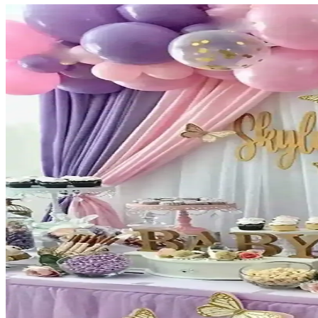
Paparti Balonevi Çift Yönlü Balon Şişirme Pompası v
Paparti Balonevi çift yönlü balon pompası, hızlı ve pratik balon şişirm
Mor Lila Beyaz Doğum Günü Balon Zincir Seti Renkl
Renkli ve dayanıklı balonlardan oluşan bu set, doğum günü kutlamaların
Deniz Party Store Kral Taçlı Balon Zinciri Doğum G
Renkli ve kolay montajlı Kral Taçlı Balon Zinciri, doğum günü kutlamala
Parti Dolabı Balon Zinciri ve Yapıştırma Seti ile Re
Parti Dolabı'nın renkli balon zinciri ve yapıştırma seti, kolay kullanım
Janissary 5 Metre Balon Zinciri ile Etkinliklerinizi Re
Janissary 5 metrelik balon zinciri, geniş alanları süslemek ve etkinlikl
Parti Dolabı 6 Adet 14'' Safari Folyo Balon Hayvan 