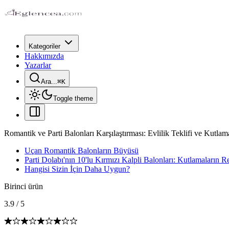
Kategoriler
Hakkımızda
Yazarlar
Ara...
⌘
K
Toggle theme
Romantik ve Parti Balonları Karşılaştırması: Evlilik Teklifi ve Kutlama
Uçan Romantik Balonların Büyüsü
Parti Dolabı'nın 10'lu Kırmızı Kalpli Balonları: Kutlamaların 
Hangisi Sizin İçin Daha Uygun?
Birinci ürün
3.9
/
5