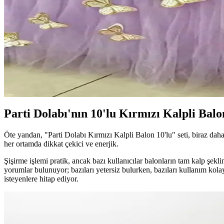
14 inçlik hayvan figürlü folyo balonlar, doğa ve hayvan temalı etkinlik
Bebek Temalı 33 Parçalık Balon ve Kutu Seti ile D
Bebek temalı 33 parçalık set, şeffaf beyaz kutular, balonlar ve harflerl
Atakent Süs ve Eğlencemarketi Balon Zinciri Karşılaş
İki farklı balon zinciri setini detaylı karşılaştırıyoruz. Renk, malzem
Parti Dolabı'nın 10'lu Kırmızı Kalpli Bal
Öte yandan, "Parti Dolabı Kırmızı Kalpli Balon 10'lu" seti, biraz daha
her ortamda dikkat çekici ve enerjik.
Şişirme işlemi pratik, ancak bazı kullanıcılar balonların tam kalp şekli
yorumlar bulunuyor; bazıları yetersiz bulurken, bazıları kullanım kol
isteyenlere hitap ediyor.