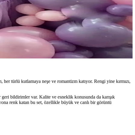
lir, renkli dekorasyon ürünü.
ğinize daha uygun olduğunu keşfedin.
rı, her türlü kutlamaya neşe ve romantizm katıyor. Rengi yine kırmızı,
r geri bildirimler var. Kalite ve esneklik konusunda da karışık
ona renk katan bu set, özellikle büyük ve canlı bir görüntü