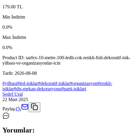
179.00
TL
Min İndirim
0.0
%
Max İndirim
0.0
%
Product ID:
sarfex-10-metre-100-ledli-cok-renkli-fisli-dekoratif-isik-
yilbasi-ve-organizasyonlar-icin
Tarih:
2026-08-08
#
yilbasi
#
led-isiklar
#
dekoratif-isiklar
#
organizasyon
#
renkli-
isiklar
#
dis-mekan-dekorasyonu
#
parti-isiklari
Sedef Ural
22 Mart 2025
Paylaş:
f
𝕏
Yorumlar: