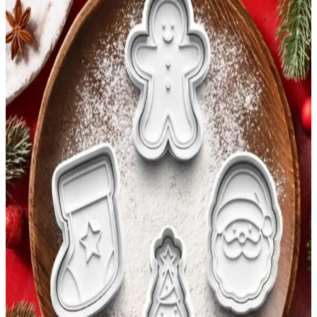
kurulumu ve dolgun yapısıyla yılbaşı dekorasyonunun vazgeçilmezi
olur.
İZart 2’li Örgü Kulp Baloncuk Yılbaşı Kokina
Desenli Seramik Kupa Seti Detaylı İnceleme
İZart tarafından üretilen bu el yapımı seramik kupa seti, yılbaşı
teması ve canlı tasarımıyla öne çıkar, bulaşık makinesinde
yıkanabilir, dayanıklı ve estetik özellikleriyle kullanışlıdır.
Evle 3’lü Yılbaşı Seti: Şık ve Dayanıklı Dekoratif
Ürünler ile Kutlamalarınıza Zarafet Katın
Evle 3’lü Yılbaşı Seti, yüksek kaliteli çelikten üretilmiş, şık ve
dayanıklı üç parça ile kutlamalarınıza estetik ve pratik çözümler
sunar. Set, hediye ve sunumlarınızı kolaylaştırır.
Yılbaşı Temalı El İşçiliği Seramik Kupa - Benzersiz
Tasarım ve Dayanıklılık
Yılbaşı temalı el işi seramik kupa, benzersiz tasarımı ve
dayanıklılığıyla öne çıkar. 200 ml hacmiyle sıcak ve soğuk içecekler
için ideal, geleneksel çini sanatıyla modern tasarımın buluştuğu