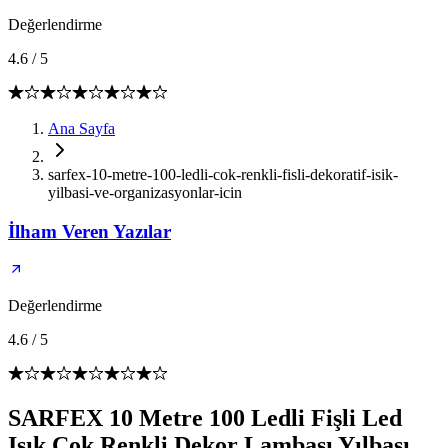
Değerlendirme
4.6
/
5
Ana Sayfa
sarfex-10-metre-100-ledli-cok-renkli-fisli-dekoratif-isik-
yilbasi-ve-organizasyonlar-icin
İlham Veren Yazılar
Değerlendirme
4.6
/
5
SARFEX 10 Metre 100 Ledli Fişli Led
Işık Çok Renkli Dekor Lambası Yılbaşı