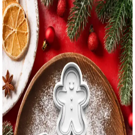
Çocuklar ve Yılbaşı İçin En İyi Seçenekler
İki popüler ColorTouch sticker kitabını karşılaştırıyoruz: çocuklar
için sevimli karakterler ve yılbaşı teması. Her biri farklı kullanım
alanları ve özellikler sunar, sizin için en uygun olanı seçmenize
yardımcı olur.
Waldern Premium Lüks Serisi 180 cm Yılbaşı Çam
Ağacı ile Otantik Dekorasyon Deneyimi
Yüksek kaliteli malzemeleri ve gerçekçi tasarımıyla Waldern 180 cm
yılbaşı çam ağacı, evinizde otantik ve sıcak atmosfer yaratır. Kolay
kurulumu ve dolgun yapısıyla yılbaşı dekorasyonunun vazgeçilmezi
olur.
İZart 2’li Örgü Kulp Baloncuk Yılbaşı Kokina
Desenli Seramik Kupa Seti Detaylı İnceleme
İZart tarafından üretilen bu el yapımı seramik kupa seti, yılbaşı
teması ve canlı tasarımıyla öne çıkar, bulaşık makinesinde
yıkanabilir, dayanıklı ve estetik özellikleriyle kullanışlıdır.
Evle 3’lü Yılbaşı Seti: Şık ve Dayanıklı Dekoratif