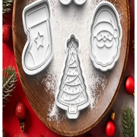
Ürünler ile Kutlamalarınıza Zarafet Katın
Evle 3’lü Yılbaşı Seti, yüksek kaliteli çelikten üretilmiş, şık ve
dayanıklı üç parça ile kutlamalarınıza estetik ve pratik çözümler
sunar. Set, hediye ve sunumlarınızı kolaylaştırır.
Yılbaşı Temalı El İşçiliği Seramik Kupa - Benzersiz
Tasarım ve Dayanıklılık
Yılbaşı temalı el işi seramik kupa, benzersiz tasarımı ve
dayanıklılığıyla öne çıkar. 200 ml hacmiyle sıcak ve soğuk içecekler
için ideal, geleneksel çini sanatıyla modern tasarımın buluştuğu
özgün ürün.
Yılbaşı Temalı Kurabiye Kalıbı Seti: Yaratıcı ve
Eğlenceli Mutfak Deneyimi İçin Ideal
Yılbaşı temalı kurabiye kalıbı seti, çeşitli figürlerle yılbaşı
kutlamalarına renk katarken, dayanıklı ve sağlıklı malzemeleriyle
kolay kullanım sağlar. Detaylı tasarımıyla mutfağınıza eğlence
getirir.
Yılbaşı ve Noel Temalı Kurabiye Kalıbı Seti Pratik