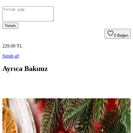
Yorum
0
Beğen
229
.00
TL
Şimdi al!
Ayrıca Bakınız
Mystique Home Yılbaşı Ağacı Koleksiyonu ile Evde
Büyülü Atmosfer Yaratın
Mystique Home’un yılbaşı ağacı koleksiyonu, estetik, dayanıklı ve
dekorasyon uyumlu seçenekleriyle evinizi büyülü bir atmosfere
taşıyor. Farklı tasarımlar ve kolay kullanım avantajlarıyla ideal
yılbaşı dekorasyonu sağlar.
ColorTouch Sticker Kitapları Karşılaştırması: