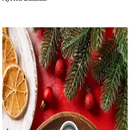
Mystique Home Yılbaşı Ağacı Koleksiyonu ile Evde
Büyülü Atmosfer Yaratın
Mystique Home’un yılbaşı ağacı koleksiyonu, estetik, dayanıklı ve
dekorasyon uyumlu seçenekleriyle evinizi büyülü bir atmosfere
taşıyor. Farklı tasarımlar ve kolay kullanım avantajlarıyla ideal
yılbaşı dekorasyonu sağlar.
ColorTouch Sticker Kitapları Karşılaştırması:
Çocuklar ve Yılbaşı İçin En İyi Seçenekler
İki popüler ColorTouch sticker kitabını karşılaştırıyoruz: çocuklar
için sevimli karakterler ve yılbaşı teması. Her biri farklı kullanım
alanları ve özellikler sunar, sizin için en uygun olanı seçmenize
yardımcı olur.
Waldern Premium Lüks Serisi 180 cm Yılbaşı Çam
Ağacı ile Otantik Dekorasyon Deneyimi
Yüksek kaliteli malzemeleri ve gerçekçi tasarımıyla Waldern 180 cm
yılbaşı çam ağacı, evinizde otantik ve sıcak atmosfer yaratır. Kolay