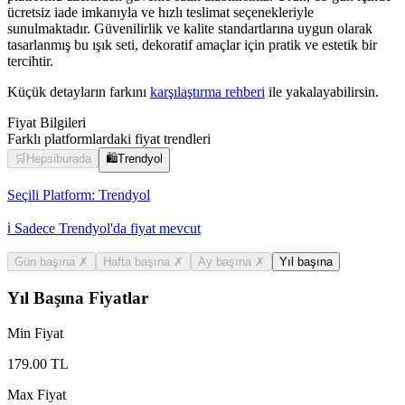
ücretsiz iade imkanıyla ve hızlı teslimat seçenekleriyle
sunulmaktadır. Güvenilirlik ve kalite standartlarına uygun olarak
tasarlanmış bu ışık seti, dekoratif amaçlar için pratik ve estetik bir
tercihtir.
Küçük detayların farkını
karşılaştırma rehberi
ile yakalayabilirsin.
Fiyat Bilgileri
Farklı platformlardaki fiyat trendleri
🛒
Hepsiburada
🛍️
Trendyol
Seçili Platform:
Trendyol
ℹ️ Sadece Trendyol'da fiyat mevcut
Gün başına
✗
Hafta başına
✗
Ay başına
✗
Yıl başına
Yıl Başına Fiyatlar
Min Fiyat
179.00
TL
Max Fiyat