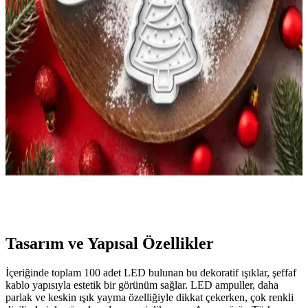
özgün ürün.
Yılbaşı Temalı Kurabiye Kalıbı Seti: Yaratıcı ve
Eğlenceli Mutfak Deneyimi İçin Ideal
Yılbaşı temalı kurabiye kalıbı seti, çeşitli figürlerle yılbaşı
kutlamalarına renk katarken, dayanıklı ve sağlıklı malzemeleriyle
kolay kullanım sağlar. Detaylı tasarımıyla mutfağınıza eğlence
getirir.
Yılbaşı ve Noel Temalı Kurabiye Kalıbı Seti Pratik
ve Eğlenceli Kullanım İçin
Sevimli Noel Baba ve yılbaşı temalı kurabiye kalıbı seti, yüksek
kaliteli PLA malzemeden üretilmiş, kolay kullanımlı ve hijyenik
pratik şekillendirme araçları sunar.
Tasarım ve Yapısal Özellikler
İçeriğinde toplam 100 adet LED bulunan bu dekoratif ışıklar, şeffaf
kablo yapısıyla estetik bir görünüm sağlar. LED ampuller, daha
parlak ve keskin ışık yayma özelliğiyle dikkat çekerken, çok renkli