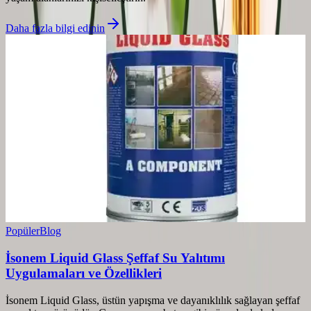
Daha fazla bilgi edinin
Popüler
Blog
İsonem Liquid Glass Şeffaf Su Yalıtımı
Uygulamaları ve Özellikleri
İsonem Liquid Glass, üstün yapışma ve dayanıklılık sağlayan şeffaf