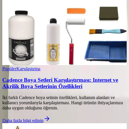
Popüler
Karşılaştırma
Cadence Boya Setleri Karşılaştırması: Internet ve
Akrilik Boya Setlerinin Özellikleri
İki farklı Cadence boya setinin özellikleri, kullanım alanları ve
kullanıcı yorumlarıyla karşılaştırması. Hangi ürünün ihtiyaçlarınıza
daha uygun olduğunu öğrenin.
Daha fazla bilgi edinin