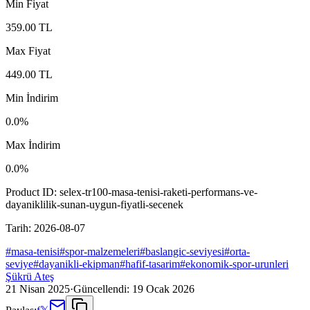
Min Fiyat
359.00
TL
Max Fiyat
449.00
TL
Min İndirim
0.0
%
Max İndirim
0.0
%
Product ID:
selex-tr100-masa-tenisi-raketi-performans-ve-
dayaniklilik-sunan-uygun-fiyatli-secenek
Tarih:
2026-08-07
#
masa-tenisi
#
spor-malzemeleri
#
baslangic-seviyesi
#
orta-
seviye
#
dayanikli-ekipman
#
hafif-tasarim
#
ekonomik-spor-urunleri
Şükrü Ateş
21 Nisan 2025
·
Güncellendi:
19 Ocak 2026