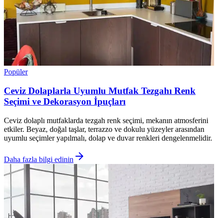
Popüler
Ceviz Dolaplarla Uyumlu Mutfak Tezgahı Renk
Seçimi ve Dekorasyon İpuçları
Ceviz dolaplı mutfaklarda tezgah renk seçimi, mekanın atmosferini
etkiler. Beyaz, doğal taşlar, terrazzo ve dokulu yüzeyler arasından
uyumlu seçimler yapılmalı, dolap ve duvar renkleri dengelenmelidir.
Daha fazla bilgi edinin