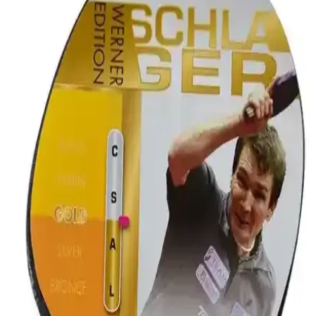
malzemeleriyle her seviyedeki oyuncuya uygun, kontrol ve hız
sağlayan ideal masa tenisi ekipmanıdır.
2025'te Masa Tenisine Başlamak İçin Butterfly
85210 Setiyle Tanışın
Butterfly 85210 setiyle masa tenisine hızlı başlangıç yapın. Kaliteli
ekipman ve uygun fiyat avantajını hemen keşfedin! İnceleyin.
Selex WTR02 Başlangıç Seviyesi Masa Tenisi Seti:
Uygun Fiyatlı ve Pratik Seçenek
Selex WTR02 masa tenisi seti, başlangıç seviyesindeki oyunculara
uygun, pratik ve ekonomik bir seçenek. Raket ve toplarıyla temel
becerileri kazandırır, performans ve dayanıklılık açısından uygun
fiyatlıdır.
Xushaofa 3 Yıl<dı>z 40+ ITTF Onaylı 6'lı Masa
Tenisi Topu Ürün Özellikleri ve Performansı
Xushaofa 3 Yıl<dı>z 40+ ITTF onaylı masa tenisi topları, dayanıklı
ve yüksek performanslı yapısıyla resmi maçlar ve antrenmanlar için
ideal, 6'lı paketle uzun süre kullanım sağlar.