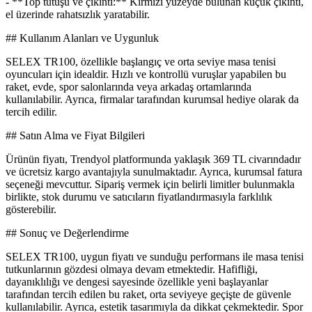
- **Top tutuşu ve çıkıntı:** Kırmızı yüzeyde bulunan küçük çıkıntı,
el üzerinde rahatsızlık yaratabilir.
## Kullanım Alanları ve Uygunluk
SELEX TR100, özellikle başlangıç ve orta seviye masa tenisi
oyuncuları için idealdir. Hızlı ve kontrollü vuruşlar yapabilen bu
raket, evde, spor salonlarında veya arkadaş ortamlarında
kullanılabilir. Ayrıca, firmalar tarafından kurumsal hediye olarak da
tercih edilir.
## Satın Alma ve Fiyat Bilgileri
Ürünün fiyatı, Trendyol platformunda yaklaşık 369 TL civarındadır
ve ücretsiz kargo avantajıyla sunulmaktadır. Ayrıca, kurumsal fatura
seçeneği mevcuttur. Sipariş vermek için belirli limitler bulunmakla
birlikte, stok durumu ve satıcıların fiyatlandırmasıyla farklılık
gösterebilir.
## Sonuç ve Değerlendirme
SELEX TR100, uygun fiyatı ve sunduğu performans ile masa tenisi
tutkunlarının gözdesi olmaya devam etmektedir. Hafifliği,
dayanıklılığı ve dengesi sayesinde özellikle yeni başlayanlar
tarafından tercih edilen bu raket, orta seviyeye geçişte de güvenle
kullanılabilir. Ayrıca, estetik tasarımıyla da dikkat çekmektedir. Spor