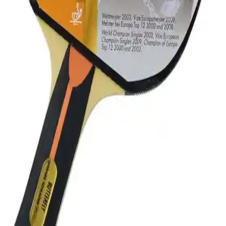
Kbs Ittf Onaylı 6'lı Masa Tenisi Maç Topu
Performans ve Güvenilirlik Sağlar
Uluslararası standartlara uygun Kbs Ittf onaylı masa tenisi topları,
dayanıklı malzeme ve yüksek performansıyla resmi müsabakalar ve
antrenmanlar için ideal, hafif ve yüksek görünürlük sağlar.
Stiga Cup 6'lı Masa Tenisi Pinpon Topu Beyaz,
Dayanıklı ve Uzun Ömürlü Oyun Seti
Stiga Cup 6'lı masa tenisi topları, dayanıklılığı ve estetiğiyle öne
çıkar. ABS malzeme ve uzun ömürlü yapısıyla, eğlence ve eğitim
amaçlı kullanım için ideal, uygun fiyatlı ve güvenilir bir seçenek.
Delta Çantalı 100 Adet Turuncu Masa Tenisi Topu
İncelemesi ve Özellikleri
Delta markasının 100 adet turuncu masa tenisi topu, uygun fiyatlı ve
taşıma kolaylığı sağlayan askı çantasıyla başlangıç ve eğlence amaçlı
kullanım için ideal, ancak dayanıklılık sınırlı.
Butterfly Werner Schlager Altın P.P. Masa Tenisi