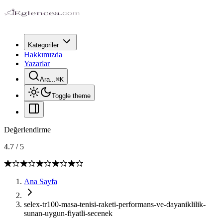
Kategoriler
Hakkımızda
Yazarlar
Ara...
⌘
K
Toggle theme
Değerlendirme
4.7
/
5
Ana Sayfa
selex-tr100-masa-tenisi-raketi-performans-ve-dayaniklilik-
sunan-uygun-fiyatli-secenek