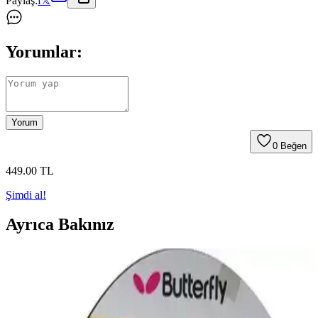
Paylaş:
f
𝕏
Yorumlar:
Yorum
0
Beğen
449
.00
TL
Şimdi al!
Ayrıca Bakınız
Voit Guard 2 Star Pinpon Raketi: Profesyonel ve
Amatörler İçin Yüksek Performanslı Seçenek
Voit Guard 2 Star pinpon raketi, ergonomik tasarımı ve dayanıklı