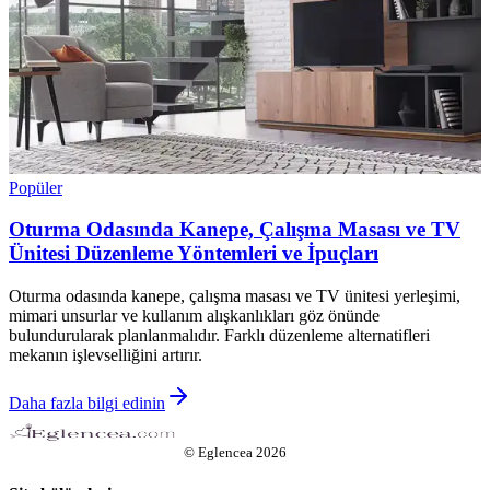
Popüler
Oturma Odasında Kanepe, Çalışma Masası ve TV
Ünitesi Düzenleme Yöntemleri ve İpuçları
Oturma odasında kanepe, çalışma masası ve TV ünitesi yerleşimi,
mimari unsurlar ve kullanım alışkanlıkları göz önünde
bulundurularak planlanmalıdır. Farklı düzenleme alternatifleri
mekanın işlevselliğini artırır.
Daha fazla bilgi edinin
©
Eglencea
2026