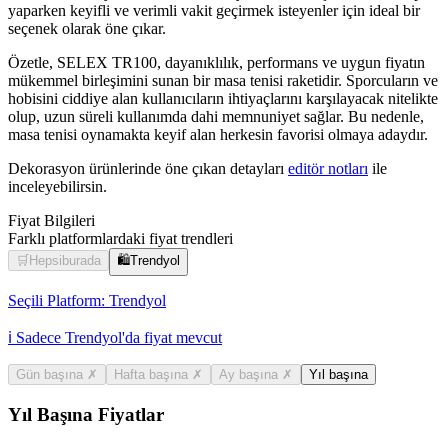
yaparken keyifli ve verimli vakit geçirmek isteyenler için ideal bir
seçenek olarak öne çıkar.
Özetle, SELEX TR100, dayanıklılık, performans ve uygun fiyatın
mükemmel birleşimini sunan bir masa tenisi raketidir. Sporcuların ve
hobisini ciddiye alan kullanıcıların ihtiyaçlarını karşılayacak nitelikte
olup, uzun süreli kullanımda dahi memnuniyet sağlar. Bu nedenle,
masa tenisi oynamakta keyif alan herkesin favorisi olmaya adaydır.
Dekorasyon ürünlerinde öne çıkan detayları
editör notları
ile
inceleyebilirsin.
Fiyat Bilgileri
Farklı platformlardaki fiyat trendleri
🛒
Hepsiburada
🛍️
Trendyol
Seçili Platform:
Trendyol
ℹ️ Sadece Trendyol'da fiyat mevcut
Gün başına
✗
Hafta başına
✗
Ay başına
✗
Yıl başına
Yıl Başına Fiyatlar