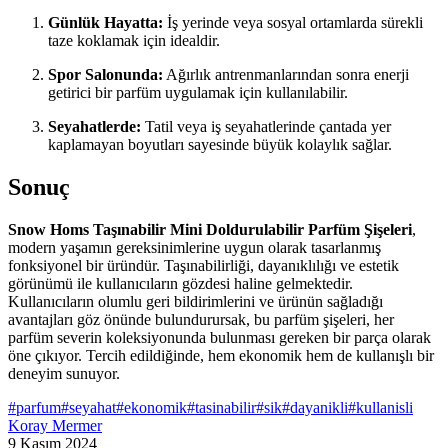
Günlük Hayatta:
İş yerinde veya sosyal ortamlarda sürekli
taze koklamak için idealdir.
Spor Salonunda:
Ağırlık antrenmanlarından sonra enerji
getirici bir parfüm uygulamak için kullanılabilir.
Seyahatlerde:
Tatil veya iş seyahatlerinde çantada yer
kaplamayan boyutları sayesinde büyük kolaylık sağlar.
Sonuç
Snow Homs Taşınabilir Mini Doldurulabilir Parfüm Şişeleri
,
modern yaşamın gereksinimlerine uygun olarak tasarlanmış
fonksiyonel bir üründür. Taşınabilirliği, dayanıklılığı ve estetik
görünümü ile kullanıcıların gözdesi haline gelmektedir.
Kullanıcıların olumlu geri bildirimlerini ve ürünün sağladığı
avantajları göz önünde bulundurursak, bu parfüm şişeleri, her
parfüm severin koleksiyonunda bulunması gereken bir parça olarak
öne çıkıyor. Tercih edildiğinde, hem ekonomik hem de kullanışlı bir
deneyim sunuyor.
#
parfum
#
seyahat
#
ekonomik
#
tasinabilir
#
sik
#
dayanikli
#
kullanisli
Koray Mermer
9 Kasım 2024