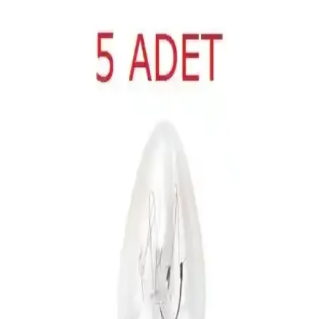
ay garantisiyle ferah ve sağlıklı ortam sağlar.
2025'te Evde Parfüm Yapmanın 5 Sırrı: Kendi
Efsane Kokunu Yarat
2025'te evde kendi parfümünü yaparak özgün kokunu yarat. Doğru
malzemeler ve tekniklerle hemen başlayın! Detayları
öğrenin! synthesis
Missi 10 ml 2'li Oud ve Amber Çiçeği Buhurdanlık
Esansı Kalıcı Koku Seti
Missi markasının 10 ml'lik Oud ve Amber Çiçeği esansları, yoğun
ve kalıcı kokularıyla evinizde lüks bir atmosfer yaratır. Pratik
kullanımıyla tüm ortamı sarar, misafirlerinizi etkiler.
Evde Doğal Parfüm Yapımı: Kendi Kokunuzu
Yaratmanın Pratik ve Güvenli Yolu
Evde parfüm yapımı, doğal içeriklerle özgün ve kalıcı kokular
oluşturmayı sağlar. Malzemeler, koku notaları ve olgunlaşma
süreciyle kişisel ve sağlıklı parfümler tasarlayın.