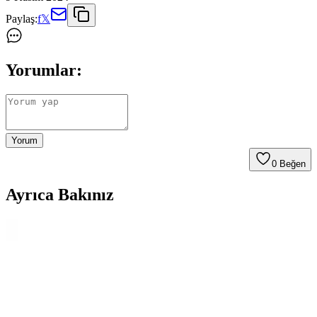
Paylaş:
f
𝕏
Yorumlar:
Yorum
0
Beğen
Ayrıca Bakınız
Discover Geniş Alan Kokulandırma ve Hava
Temizleme Cihazı ile Çok Fonksiyonlu Hava Kalitesi
Çözümü
Discover cihazı, kapalı alanlarda koku yayma, nemlendirme ve
dekoratif işlevleriyle hava kalitesini artırır. 6 parfüm seçeneği ve 24