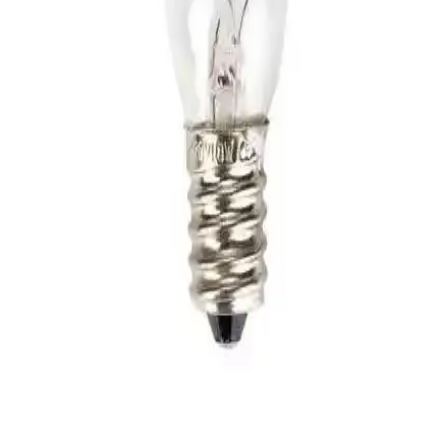
Beyaz Sabun Kokusu ile Dekorasyonda Ferahlık ve
Temizlik Hissi Yaratmanın Yolları
Beyaz sabun kokusu, dekorasyonda ferahlık ve temizlik hissi sağlar.
Mobilya ve aksesuarlarla uyumlu kullanımıyla mekanlara şıklık ve
huzur katar, kalıcılığıyla uzun süre etkili olur.
Banyo Dekorasyonunda Parfüm Kullanımının
Önemi ve Trendleri Analizi
Banyo parfümleri, ortamı tazeler, kişisel bakım deneyimini artırır ve
dekorasyona şıklık katar. Doğru seçimle banyonuza ferah ve estetik
bir atmosfer kazandırabilirsiniz.
İTHAL Ampul Parfüm E14 7-10W 220V ile Işık ve
Kokunun Buluşması
İTHAL Ampul Parfüm E14 7-10W 220V, enerji tasarruflu ve estetik
tasarımıyla iç mekanlara sıcaklık ve hoş koku katıyor, atmosferi
dönüştüren inovatif bir çözüm sunar.
Rutter E14 Duylu Parfüm Ampul Seti: Ekonomik ve
Pratik Koku Çözümü