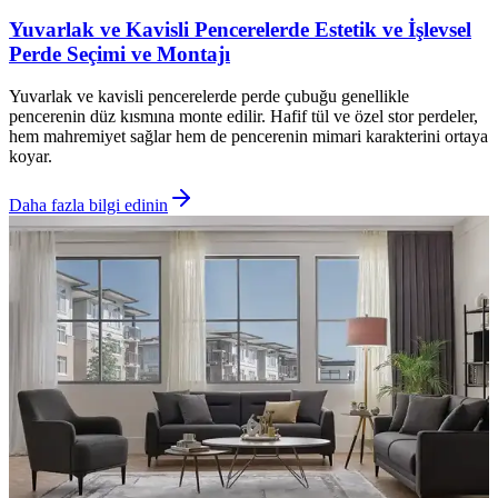
Yuvarlak ve Kavisli Pencerelerde Estetik ve İşlevsel
Perde Seçimi ve Montajı
Yuvarlak ve kavisli pencerelerde perde çubuğu genellikle
pencerenin düz kısmına monte edilir. Hafif tül ve özel stor perdeler,
hem mahremiyet sağlar hem de pencerenin mimari karakterini ortaya
koyar.
Daha fazla bilgi edinin