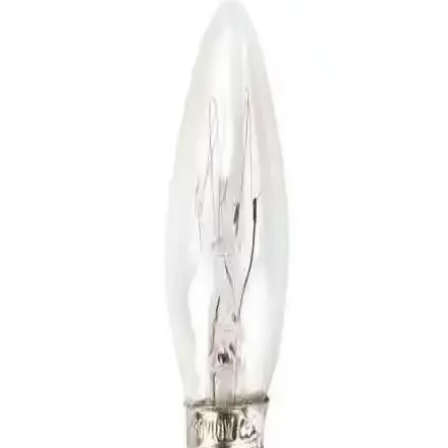
Missi 10 ml 2'li Oud ve Amber Çiçeği Buhurdanlık
Esansı Kalıcı Koku Seti
Missi markasının 10 ml'lik Oud ve Amber Çiçeği esansları, yoğun
ve kalıcı kokularıyla evinizde lüks bir atmosfer yaratır. Pratik
kullanımıyla tüm ortamı sarar, misafirlerinizi etkiler.
Evde Doğal Parfüm Yapımı: Kendi Kokunuzu
Yaratmanın Pratik ve Güvenli Yolu
Evde parfüm yapımı, doğal içeriklerle özgün ve kalıcı kokular
oluşturmayı sağlar. Malzemeler, koku notaları ve olgunlaşma
süreciyle kişisel ve sağlıklı parfümler tasarlayın.
Beyaz Sabun Kokusu ile Dekorasyonda Ferahlık ve
Temizlik Hissi Yaratmanın Yolları
Beyaz sabun kokusu, dekorasyonda ferahlık ve temizlik hissi sağlar.
Mobilya ve aksesuarlarla uyumlu kullanımıyla mekanlara şıklık ve
huzur katar, kalıcılığıyla uzun süre etkili olur.
Banyo Dekorasyonunda Parfüm Kullanımının
Önemi ve Trendleri Analizi