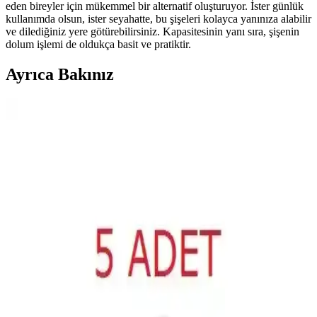
eden bireyler için mükemmel bir alternatif oluşturuyor. İster günlük
kullanımda olsun, ister seyahatte, bu şişeleri kolayca yanınıza alabilir
ve dilediğiniz yere götürebilirsiniz. Kapasitesinin yanı sıra, şişenin
dolum işlemi de oldukça basit ve pratiktir.
Ayrıca Bakınız
Discover Geniş Alan Kokulandırma ve Hava
Temizleme Cihazı ile Çok Fonksiyonlu Hava Kalitesi
Çözümü
Discover cihazı, kapalı alanlarda koku yayma, nemlendirme ve
dekoratif işlevleriyle hava kalitesini artırır. 6 parfüm seçeneği ve 24
ay garantisiyle ferah ve sağlıklı ortam sağlar.
2025'te Evde Parfüm Yapmanın 5 Sırrı: Kendi
Efsane Kokunu Yarat
2025'te evde kendi parfümünü yaparak özgün kokunu yarat. Doğru
malzemeler ve tekniklerle hemen başlayın! Detayları
öğrenin! synthesis