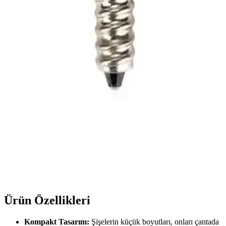
Banyo parfümleri, ortamı tazeler, kişisel bakım deneyimini artırır ve
dekorasyona şıklık katar. Doğru seçimle banyonuza ferah ve estetik
bir atmosfer kazandırabilirsiniz.
İTHAL Ampul Parfüm E14 7-10W 220V ile Işık ve
Kokunun Buluşması
İTHAL Ampul Parfüm E14 7-10W 220V, enerji tasarruflu ve estetik
tasarımıyla iç mekanlara sıcaklık ve hoş koku katıyor, atmosferi
dönüştüren inovatif bir çözüm sunar.
Rutter E14 Duylu Parfüm Ampul Seti: Ekonomik ve
Pratik Koku Çözümü
Rutter E14 duylu parfüm ampul seti, kolay kullanımı ve kalıcı
kokusu ile ev ve ofislerde ferah atmosferler yaratır, yüksek
memnuniyet sağlar.
Ürün Özellikleri
Kompakt Tasarım:
Şişelerin küçük boyutları, onları çantada