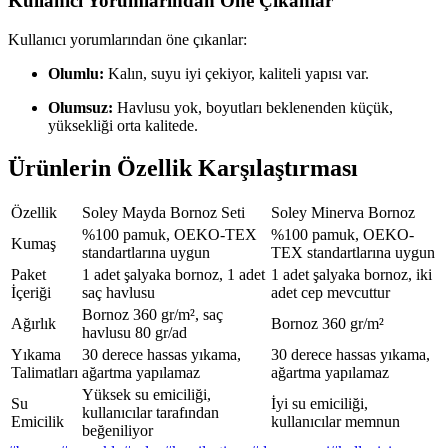
Kullanıcı Yorumlarından Öne Çıkanlar
Kullanıcı yorumlarından öne çıkanlar:
Olumlu:
Kalın, suyu iyi çekiyor, kaliteli yapısı var.
Olumsuz:
Havlusu yok, boyutları beklenenden küçük,
yüksekliği orta kalitede.
Ürünlerin Özellik Karşılaştırması
Özellik
Soley Mayda Bornoz Seti
Soley Minerva Bornoz
%100 pamuk, OEKO-TEX
%100 pamuk, OEKO-
Kumaş
standartlarına uygun
TEX standartlarına uygun
Paket
1 adet şalyaka bornoz, 1 adet
1 adet şalyaka bornoz, iki
İçeriği
saç havlusu
adet cep mevcuttur
Bornoz 360 gr/m², saç
Ağırlık
Bornoz 360 gr/m²
havlusu 80 gr/ad
Yıkama
30 derece hassas yıkama,
30 derece hassas yıkama,
Talimatları
ağartma yapılamaz
ağartma yapılamaz
Yüksek su emiciliği,
Su
İyi su emiciliği,
kullanıcılar tarafından
Emicilik
kullanıcılar memnun
beğeniliyor