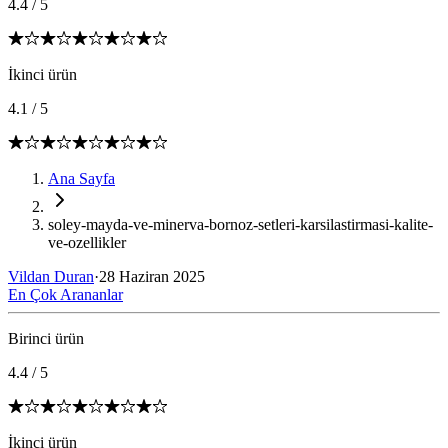
4.4
/
5
İkinci ürün
4.1
/
5
Ana Sayfa
soley-mayda-ve-minerva-bornoz-setleri-karsilastirmasi-kalite-
ve-ozellikler
Vildan Duran
·
28 Haziran 2025
En Çok Arananlar
Birinci ürün
4.4
/
5
İkinci ürün