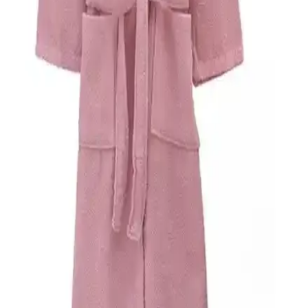
kullanımı ve şık tasarımıyla banyo sonrası ve günlük yaşamda ideal
tercih.
English Home ve Soley Marka Bornoz
Karşılaştırması: Özellikler ve Kullanıcı Yorumları
English Home ve Soley bornozlarının özellikleri, kullanıcı yorumları
ve karşılaştırmasıyla en uygun seçimi yapmanızı sağlar.
Varol Bambu Bornozları Karşılaştırması: Dino ve
Kapşonlu Modelleri Hakkında Detaylı İnceleme
İki bambu bornozunu detaylı karşılaştırıyoruz. Dino ve kapşonlu
modellerin özellikleri, kullanıcı deneyimleri ve performanslarıyla
ilgili bilgiler içeriyor. Doğal ve konforlu seçenekleri keşfedin.
Baveno %100 Pamuk Bornozlar Karşılaştırması
Çocuk ve Yetişkin Modelleri
Bu karşılaştırmada çocuklar ve yetişkinler için tasarlanmış Baveno
%100 pamuk bornozların özellikleri ve kullanıcı yorumları
detaylandırıldı, ihtiyaçlara uygun en iyi seçeneği belirlemenize
yardımcı oluyor.