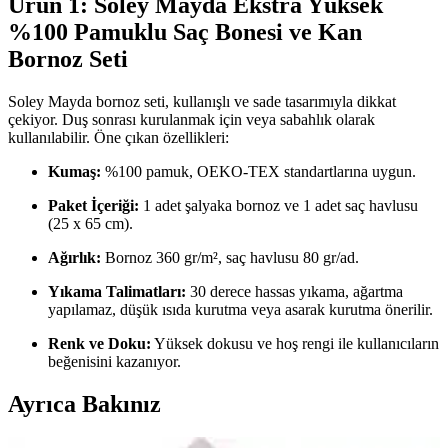
Ürün 1: Soley Mayda Ekstra Yüksek
%100 Pamuklu Saç Bonesi ve Kan
Bornoz Seti
Soley Mayda bornoz seti, kullanışlı ve sade tasarımıyla dikkat
çekiyor. Duş sonrası kurulanmak için veya sabahlık olarak
kullanılabilir. Öne çıkan özellikleri:
Kumaş:
%100 pamuk, OEKO-TEX standartlarına uygun.
Paket İçeriği:
1 adet şalyaka bornoz ve 1 adet saç havlusu
(25 x 65 cm).
Ağırlık:
Bornoz 360 gr/m², saç havlusu 80 gr/ad.
Yıkama Talimatları:
30 derece hassas yıkama, ağartma
yapılamaz, düşük ısıda kurutma veya asarak kurutma önerilir.
Renk ve Doku:
Yüksek dokusu ve hoş rengi ile kullanıcıların
beğenisini kazanıyor.
Ayrıca Bakınız