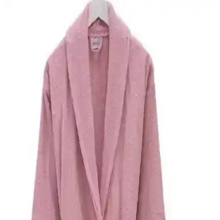
Lucy and Home 4 Kat Müslin Sabahlık ve Bornoz
Ürün İncelemesi ve Özellikleri
Lucy and Home'un unisex 4 kat müslin bornozu, %100 pamuk,
çevre dostu ve makinede yıkanabilir özellikleriyle rahatlık ve şıklık
sunar, kullanıcı memnuniyeti yüksektir.
Casnack Fuşya Havlulu Bornoz ve Quina
Kapüşonlu Oversize Bornoz Setleri Karşılaştırması
İki farklı bornoz setinin malzeme, tasarım ve kullanıcı geri
bildirimleri karşılaştırılarak, günlük kullanım ve performans
açısından detaylı analiz sunuluyor.
Varol Bambu Nakışlı Çocuk Bornozları
Karşılaştırması: Kalite, Konfor ve Kullanım
Özellikleri
İki bambu nakışlı çocuk bornozunun kalınlık, yumuşaklık ve
emicilik gibi özellikleri detaylı şekilde karşılaştırıldı, kullanım
konforu ve kullanıcı yorumlarıyla ürünlerin avantajları ve
dezavantajları ortaya kondu.