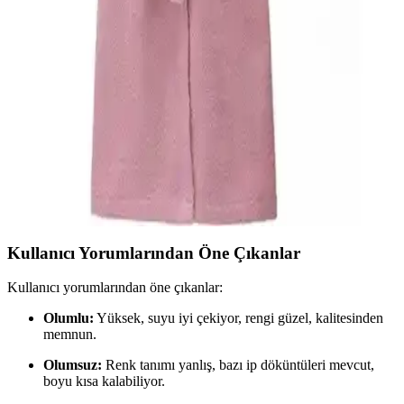
Bu karşılaştırmada çocuklar ve yetişkinler için tasarlanmış Baveno
%100 pamuk bornozların özellikleri ve kullanıcı yorumları
detaylandırıldı, ihtiyaçlara uygun en iyi seçeneği belirlemenize
yardımcı oluyor.
Oyalı Textile Organik Pamuk ve Rozet Tekstil
Büyük Beden Bornoz Karşılaştırması
İki bornoz ürününün malzeme, emicilik, beden ve kullanıcı
memnuniyeti açısından detaylı karşılaştırması, kalite ve kullanım
özellikleriyle ilgili önemli bilgiler içeriyor.
Kullanıcı Yorumlarından Öne Çıkanlar
Kullanıcı yorumlarından öne çıkanlar:
Olumlu:
Yüksek, suyu iyi çekiyor, rengi güzel, kalitesinden
memnun.
Olumsuz:
Renk tanımı yanlış, bazı ip döküntüleri mevcut,
boyu kısa kalabiliyor.