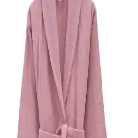
sunar, kullanıcı memnuniyeti yüksektir.
Casnack Fuşya Havlulu Bornoz ve Quina
Kapüşonlu Oversize Bornoz Setleri Karşılaştırması
İki farklı bornoz setinin malzeme, tasarım ve kullanıcı geri
bildirimleri karşılaştırılarak, günlük kullanım ve performans
açısından detaylı analiz sunuluyor.
Varol Bambu Nakışlı Çocuk Bornozları
Karşılaştırması: Kalite, Konfor ve Kullanım
Özellikleri
İki bambu nakışlı çocuk bornozunun kalınlık, yumuşaklık ve
emicilik gibi özellikleri detaylı şekilde karşılaştırıldı, kullanım
konforu ve kullanıcı yorumlarıyla ürünlerin avantajları ve
dezavantajları ortaya kondu.
Soley Mayda Kadın Bornoz Seti %100 Pamuklu
Yumuşak ve Hafif Tasarım
Soley Mayda seti, %100 pamuklu, yüksek su emiciliği ve
hafifliğiyle öne çıkan kadın bornoz ve saç bonesi setidir. Pratik