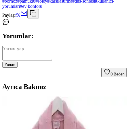
#
bornoz
#
pamuklu
#
soley
#
karsilastirma
#
dus-sonrasi
#
kullanici-
yorumlari
#
ev-konforu
Paylaş:
f
𝕏
Yorumlar:
Yorum
0
Beğen
Ayrıca Bakınız
Lucy and Home 4 Kat Müslin Sabahlık ve Bornoz
Ürün İncelemesi ve Özellikleri
Lucy and Home'un unisex 4 kat müslin bornozu, %100 pamuk,
çevre dostu ve makinede yıkanabilir özellikleriyle rahatlık ve şıklık