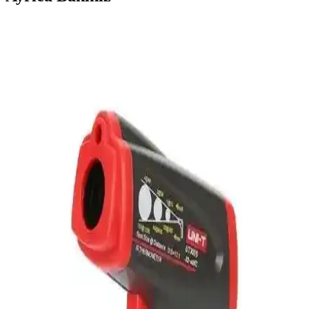
Guruss Go Grill Siyah ve Guruss Go & Grill Siyah
Mangal Karşılaştırmalı İnceleme
Bu karşılaştırma iki Guruss siyah mangal modelini malzeme kalitesi,
işçilik, ısı kontrolü, kapaklılık, havalandırma, katlanabilirlik ve
taşıma kolaylığı açısından değerlendirir. Izgara boyutları 37x51 cm
ve 40x50 cm; farklar kullanım verimini etkiler.
Casio ID-11S-2DF Dijital Termometre ve Takvimli
Duvar Saati Modern Tasarım
Casio ID-11S-2DF, modern tasarımıyla iç ortam sıcaklığını gösteren
termometre ve takvim fonksiyonlarıyla ev ve ofislerde pratik
kullanım sunar. Hafif, dayanıklı ve şık yapısıyla yaşam alanlarınızı
zenginleştirir.
Arçelik Fakir River Buhar Termostatı İncelemesi ve
Kullanıcı Yorumları
Arçelik Fakir River Buhar Termostatı, dayanıklı malzeme ve pratik
sıcaklık ayarıyla öne çıkar. Kullanıcı geri bildirimleri ve performans