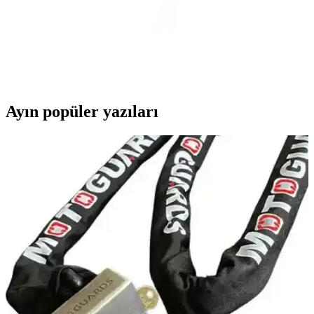
Uni-T UT 300S Infrared Lazer Termometre ile
Hassas ve Güvenilir Sıcaklık Ölçümü
Geniş ölçüm aralığı, lazer işaretleyici ve enerji tasarrufu
özellikleriyle Uni-T UT 300S, profesyonel ve amatör kullanımlar
için ideal güvenilir sıcaklık ölçüm cihazıdır.
Ayın popüler yazıları