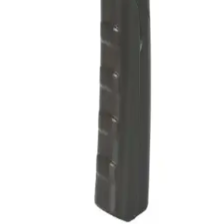
Emate Büyük Boy Ekran Duvar Saati ve
Termometre THR328 Modern Tasarım ve
Fonksiyonellik
Emate THR328, büyük ekranlı duvar saati ve termometre olup, şık
geometrik tasarımıyla iç mekanlara modernlik katarken, kolay
montaj ve güvenilir sıcaklık ölçüm özellikleriyle öne çıkar.
TFA Paslanmaz Yüzer Havuz Termometresi ile
Güvenilir ve Pratik Su Sıcaklığı Ölçümü
Dayanıklı paslanmaz çelik gövdesi ve geniş ölçüm aralığıyla TFA
Yüzer Havuz Termometresi, havuz suyunuzun sıcaklığını doğru ve
pratik şekilde ölçmenize olanak tanır, kullanım kolaylığı sağlar.
Pakkens Çay Makinesi ve Kazan Termometresi:
Endüstriyel ve Ev Kullanımı İçin Güçlü Sıcaklık
Kontrol Çözümü
Pakkens'in yüksek performanslı sıcaklık ölçüm cihazı, dayanıklı
tasarımı ve hassas ölçüm özelliğiyle endüstriyel ve ev ortamlarında
güvenilir sıcaklık takibi sağlar.