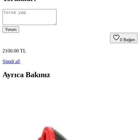
Yorum
0
Beğen
2100
.00
TL
Şimdi al!
Ayrıca Bakınız
Guruss Go Grill Siyah ve Guruss Go & Grill Siyah
Mangal Karşılaştırmalı İnceleme
Bu karşılaştırma iki Guruss siyah mangal modelini malzeme kalitesi,
işçilik, ısı kontrolü, kapaklılık, havalandırma, katlanabilirlik ve
taşıma kolaylığı açısından değerlendirir. Izgara boyutları 37x51 cm
ve 40x50 cm; farklar kullanım verimini etkiler.