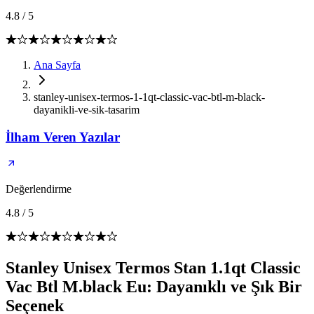
4.8
/
5
Ana Sayfa
stanley-unisex-termos-1-1qt-classic-vac-btl-m-black-
dayanikli-ve-sik-tasarim
İlham Veren Yazılar
Değerlendirme
4.8
/
5
Stanley Unisex Termos Stan 1.1qt Classic
Vac Btl M.black Eu: Dayanıklı ve Şık Bir
Seçenek