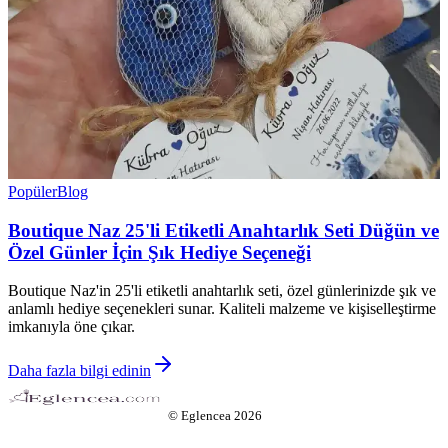
Popüler
Blog
Boutique Naz 25'li Etiketli Anahtarlık Seti Düğün ve
Özel Günler İçin Şık Hediye Seçeneği
Boutique Naz'in 25'li etiketli anahtarlık seti, özel günlerinizde şık ve
anlamlı hediye seçenekleri sunar. Kaliteli malzeme ve kişiselleştirme
imkanıyla öne çıkar.
Daha fazla bilgi edinin
©
Eglencea
2026