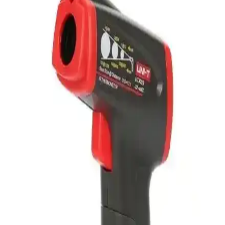
Casio ID-11S-2DF Dijital Termometre ve Takvimli
Duvar Saati Modern Tasarım
Casio ID-11S-2DF, modern tasarımıyla iç ortam sıcaklığını gösteren
termometre ve takvim fonksiyonlarıyla ev ve ofislerde pratik
kullanım sunar. Hafif, dayanıklı ve şık yapısıyla yaşam alanlarınızı
zenginleştirir.
Arçelik Fakir River Buhar Termostatı İncelemesi ve
Kullanıcı Yorumları
Arçelik Fakir River Buhar Termostatı, dayanıklı malzeme ve pratik
sıcaklık ayarıyla öne çıkar. Kullanıcı geri bildirimleri ve performans
detaylarıyla bu ürün hakkında bilmeniz gerekenler.
Xiaomi Youpin Emoji Expression Çok Fonksiyonlu
Dijital Saat ve Çocuklar İçin Eğlenceli Tasarım
Xiaomi Youpin Emoji Expression, çok fonksiyonlu tasarımı ve
çocuklara uygun eğlenceli emoji temasıyla öne çıkan, gece lambası
ve termometre özellikleriyle günlük kullanım kolaylığı sağlayan şık
bir dijital saat.