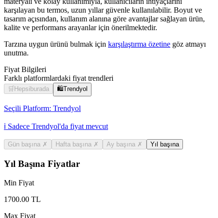
materyali ve kolay kullanımıyla, kullanıcıların ihtiyaçlarını
karşılayan bu termos, uzun yıllar güvenle kullanılabilir. Boyut ve
tasarım açısından, kullanım alanına göre avantajlar sağlayan ürün,
kalite ve performans arayanlar için önerilmektedir.
Tarzına uygun ürünü bulmak için
karşılaştırma özetine
göz atmayı
unutma.
Fiyat Bilgileri
Farklı platformlardaki fiyat trendleri
🛒
Hepsiburada
🛍️
Trendyol
Seçili Platform:
Trendyol
ℹ️ Sadece Trendyol'da fiyat mevcut
Gün başına
✗
Hafta başına
✗
Ay başına
✗
Yıl başına
Yıl Başına Fiyatlar
Min Fiyat
1700.00
TL
Max Fiyat