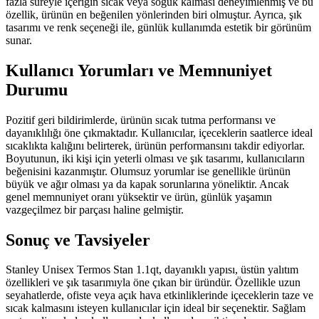
fazla süreyle içeriğin sıcak veya soğuk kalması deneyimlenmiş ve bu
özellik, ürünün en beğenilen yönlerinden biri olmuştur. Ayrıca, şık
tasarımı ve renk seçeneği ile, günlük kullanımda estetik bir görünüm
sunar.
Kullanıcı Yorumları ve Memnuniyet
Durumu
Pozitif geri bildirimlerde, ürünün sıcak tutma performansı ve
dayanıklılığı öne çıkmaktadır. Kullanıcılar, içeceklerin saatlerce ideal
sıcaklıkta kalığını belirterek, ürünün performansını takdir ediyorlar.
Boyutunun, iki kişi için yeterli olması ve şık tasarımı, kullanıcıların
beğenisini kazanmıştır. Olumsuz yorumlar ise genellikle ürünün
büyük ve ağır olması ya da kapak sorunlarına yöneliktir. Ancak
genel memnuniyet oranı yüksektir ve ürün, günlük yaşamın
vazgeçilmez bir parçası haline gelmiştir.
Sonuç ve Tavsiyeler
Stanley Unisex Termos Stan 1.1qt, dayanıklı yapısı, üstün yalıtım
özellikleri ve şık tasarımıyla öne çıkan bir üründür. Özellikle uzun
seyahatlerde, ofiste veya açık hava etkinliklerinde içeceklerin taze ve
sıcak kalmasını isteyen kullanıcılar için ideal bir seçenektir. Sağlam