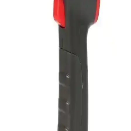
detaylarıyla bu ürün hakkında bilmeniz gerekenler.
Xiaomi Youpin Emoji Expression Çok Fonksiyonlu
Dijital Saat ve Çocuklar İçin Eğlenceli Tasarım
Xiaomi Youpin Emoji Expression, çok fonksiyonlu tasarımı ve
çocuklara uygun eğlenceli emoji temasıyla öne çıkan, gece lambası
ve termometre özellikleriyle günlük kullanım kolaylığı sağlayan şık
bir dijital saat.
Emate Büyük Boy Ekran Duvar Saati ve
Termometre THR328 Modern Tasarım ve
Fonksiyonellik
Emate THR328, büyük ekranlı duvar saati ve termometre olup, şık
geometrik tasarımıyla iç mekanlara modernlik katarken, kolay
montaj ve güvenilir sıcaklık ölçüm özellikleriyle öne çıkar.
TFA Paslanmaz Yüzer Havuz Termometresi ile
Güvenilir ve Pratik Su Sıcaklığı Ölçümü
Dayanıklı paslanmaz çelik gövdesi ve geniş ölçüm aralığıyla TFA
Yüzer Havuz Termometresi, havuz suyunuzun sıcaklığını doğru ve