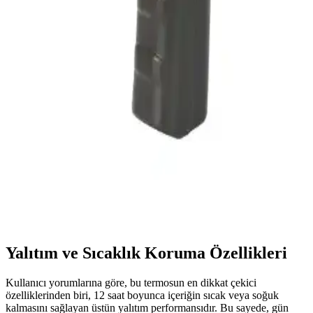
pratik şekilde ölçmenize olanak tanır, kullanım kolaylığı sağlar.
Pakkens Çay Makinesi ve Kazan Termometresi:
Endüstriyel ve Ev Kullanımı İçin Güçlü Sıcaklık
Kontrol Çözümü
Pakkens'in yüksek performanslı sıcaklık ölçüm cihazı, dayanıklı
tasarımı ve hassas ölçüm özelliğiyle endüstriyel ve ev ortamlarında
güvenilir sıcaklık takibi sağlar.
Uni-T UT 300S Infrared Lazer Termometre ile
Hassas ve Güvenilir Sıcaklık Ölçümü
Geniş ölçüm aralığı, lazer işaretleyici ve enerji tasarrufu
özellikleriyle Uni-T UT 300S, profesyonel ve amatör kullanımlar
için ideal güvenilir sıcaklık ölçüm cihazıdır.
Yalıtım ve Sıcaklık Koruma Özellikleri
Kullanıcı yorumlarına göre, bu termosun en dikkat çekici
özelliklerinden biri, 12 saat boyunca içeriğin sıcak veya soğuk
kalmasını sağlayan üstün yalıtım performansıdır. Bu sayede, gün