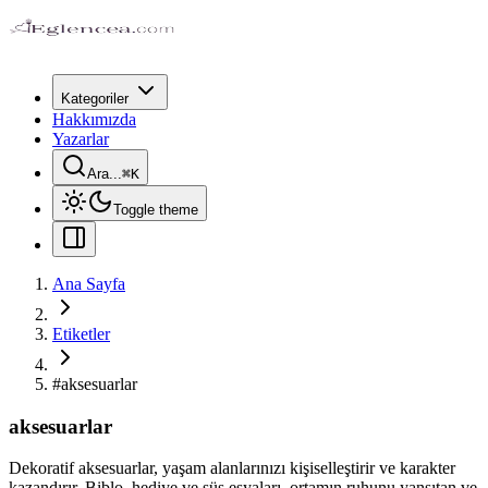
Kategoriler
Hakkımızda
Yazarlar
Ara...
⌘
K
Toggle theme
Ana Sayfa
Etiketler
#
aksesuarlar
aksesuarlar
Dekoratif aksesuarlar, yaşam alanlarınızı kişiselleştirir ve karakter
kazandırır. Biblo, hediye ve süs eşyaları, ortamın ruhunu yansıtan ve