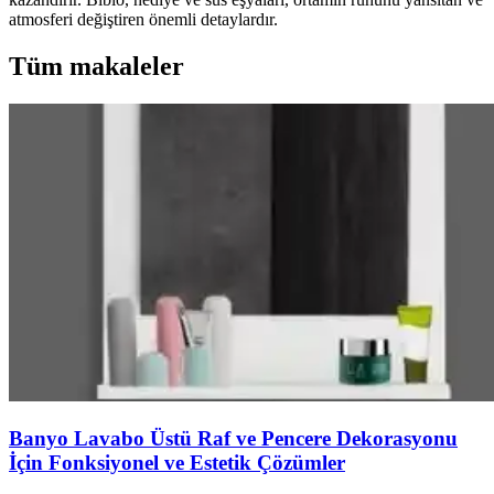
atmosferi değiştiren önemli detaylardır.
Tüm makaleler
Banyo Lavabo Üstü Raf ve Pencere Dekorasyonu
İçin Fonksiyonel ve Estetik Çözümler