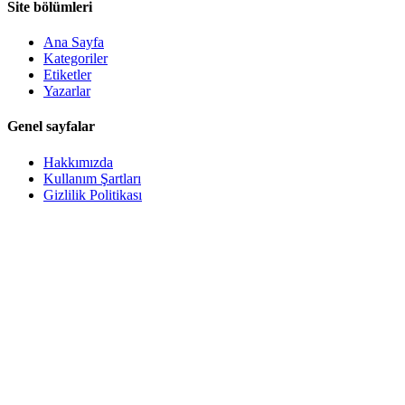
Mutfak Yenilemede Tezgah ve Zemin Değişikliği
Olmadan Renk ve Stil Uyumu Sağlama Yöntemleri
Mutfakta tezgah ve zemin değişikliği olmadan renk alt tonları
dengelenerek dolap, backsplash ve aksesuarlarla uyum sağlanabilir.
Donanım ve aydınlatma değişiklikleriyle şık ve sıcak bir ortam
yaratılır.
Daha fazla bilgi edinin