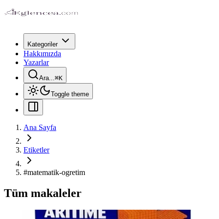
Kategoriler
Hakkımızda
Yazarlar
Ara...
⌘
K
Toggle theme
Ana Sayfa
Etiketler
#
matematik-ogretim
Tüm makaleler