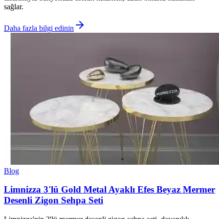
sağlar.
Daha fazla bilgi edinin
Blog
Limnizza 3'lü Gold Metal Ayaklı Efes Beyaz Mermer
Desenli Zigon Sehpa Seti