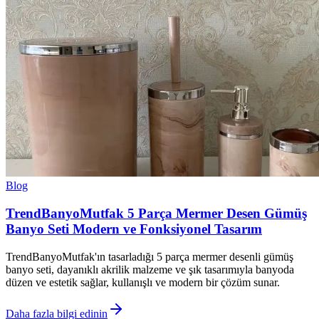
Blog
TrendBanyoMutfak 5 Parça Mermer Desen Gümüş
Banyo Seti Modern ve Fonksiyonel Tasarım
TrendBanyoMutfak'ın tasarladığı 5 parça mermer desenli gümüş
banyo seti, dayanıklı akrilik malzeme ve şık tasarımıyla banyoda
düzen ve estetik sağlar, kullanışlı ve modern bir çözüm sunar.
Daha fazla bilgi edinin