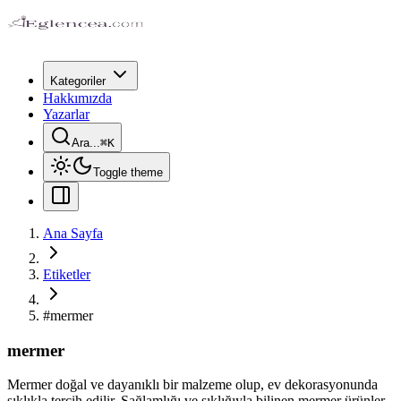
Kategoriler
Hakkımızda
Yazarlar
Ara...
⌘
K
Toggle theme
Ana Sayfa
Etiketler
#
mermer
mermer
Mermer doğal ve dayanıklı bir malzeme olup, ev dekorasyonunda
sıklıkla tercih edilir. Sağlamlığı ve şıklığıyla bilinen mermer ürünler,