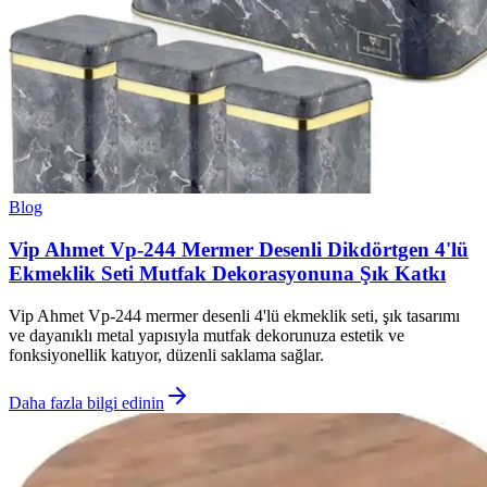
Blog
Vip Ahmet Vp-244 Mermer Desenli Dikdörtgen 4'lü
Ekmeklik Seti Mutfak Dekorasyonuna Şık Katkı
Vip Ahmet Vp-244 mermer desenli 4'lü ekmeklik seti, şık tasarımı
ve dayanıklı metal yapısıyla mutfak dekorunuza estetik ve
fonksiyonellik katıyor, düzenli saklama sağlar.
Daha fazla bilgi edinin