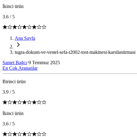
İkinci ürün
3.6
/
5
Ana Sayfa
tugra-dokum-ve-vestel-sefa-t2002-tost-makinesi-karsilastirmasi
Samet Bağcı
·
9 Temmuz 2025
En Çok Arananlar
Birinci ürün
3.9
/
5
İkinci ürün
3.6
/
5