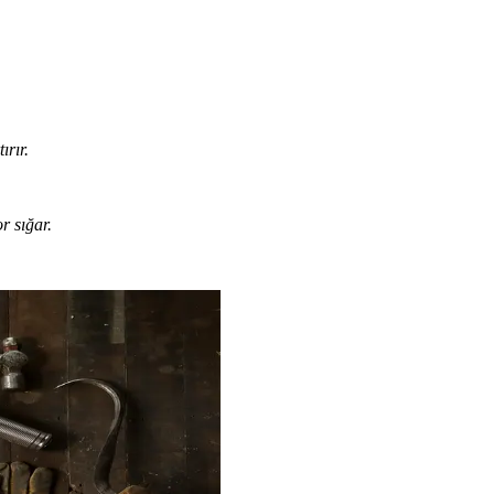
ırır.
r sığar.