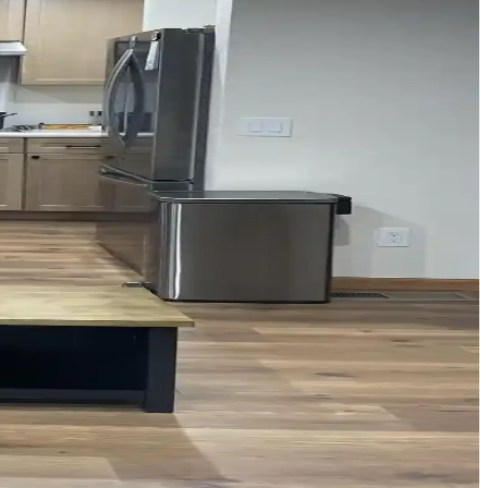
 malzemeler estetik ve dayanıklılık açısından değerlendirilir.
zun vadeli kullanım ön planda tutuluyor.
emler, estetik ve fonksiyonel çözümler sunar.
e bulundurularak, dayanıklı ve estetik sonuçlar için öneriler
a mutfak estetik ve fonksiyonel hale gelir.
levselliğini artırır ve alanı verimli kullanmayı sağlar.