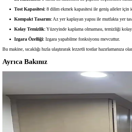
Tost Kapasitesi
: 8 dilim ekmek kapasitesi ile geniş aileler için i
Kompakt Tasarım
: Az yer kaplayan yapısı ile mutfakta yer tas
Kolay Temizlik
: Yüzeyinde kaplama olmaması, temizliği kolayla
Izgara Özelliği
: Izgara yapabilme fonksiyonu mevcuttur.
Bu makine, sıcaklığı hızla ulaştırarak lezzetli tostlar hazırlamanıza ola
Ayrıca Bakınız
Mutfak Tezgah Arkası Montajında Doğru Hizalama Yö
Mutfak tezgah arkası montajında dolap ve tezgah hizalama seçenekleri, 
Mutfak Köşesini Fonksiyonel ve Estetik Hale Getirm
Mutfak köşenizi düzenlerken gereksiz eşyalardan kurtulmak, bitkileri 
Mutfak Tezgah Arkası Seçiminde Renk, Stil ve Fonksi