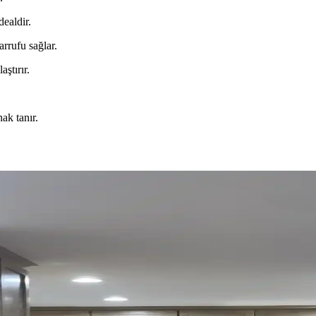
dealdir.
arrufu sağlar.
ştırır.
nak tanır.
ntemleri ve Avantajları
estetik ve fonksiyonellik açısından değerlendirilir. Tezgah hizasında bi
e Pratik Düzenleme Yöntemleri
doğru konumlandırmak ve askı sistemleri kullanmak işlevsellik ve esteti
yonellik Dengesi