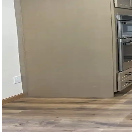
Mutfak tezgah arkası seçiminde gri dolapların alt tonları, renk uyumu,
Mutfak Tezgah Arkası Seçiminde Granit ve Seramik Kar
Mutfak tezgah arkası seçiminde granit ve seramik karoların estetik ve 
Mutfak Pencereleri İçin Fonksiyonel ve Estetik Perde
Mutfak pencerelerinin tasarımına uygun perde seçimi, ışık kontrolü ve 
Mutfak Dolapları İçin Uygun Boya Rengi Seçimi ve 
Mutfak dolapları için renk seçimi, yüzey hazırlığı ve boya uygulama te
sunulmaktadır.
Siyah, Gri ve Beyaz Granit Tezgahlarla Uyumlu Dola
Siyah, gri ve beyaz granit tezgahlarla uyumlu dolap renkleri beyaz, y
Küçük Mutfaklarda Tezgah Alanını Artırmaya Yönel
Küçük mutfaklarda tezgah alanı yetersizliği, hareketli tezgahlar, duvara