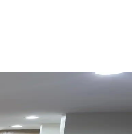
tirme, duvar koruması ve temizlik kolaylığı sağlar.
k sağlar. Alanı işlevsel gruplarla düzenlemek önemlidir.