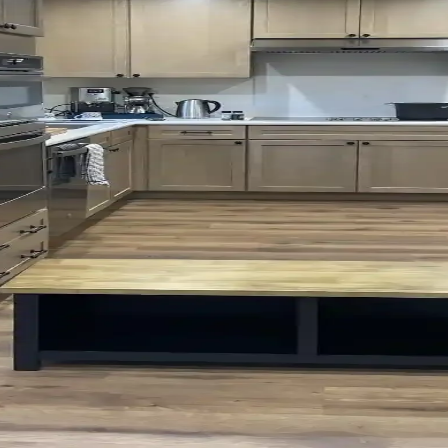
 desen seçimi ve malzeme fonksiyonelliği önem taşır. Mermer, cam ve taş
oların Estetik ve İşlevsel Karşılaştırması
işlevsel avantajları karşılaştırılıyor. Tasarımda denge, renk uyumu ve u
 Seçenekleri ve Montaj Yöntemleri
kullanım kolaylığı sağlar. Roman storlar, kafe perdeleri ve entegre sist
Uygulama İpuçları
knikleri detaylıca ele alınmıştır. Mekanın ışık ve renk uyumu göz önünd
p Boya Renkleri ve Dekorasyon Önerileri
umuşak yeşil ve koyu tonlar arasında değişir. Doğru boya ve dekorasyonl
ik Pratik Mobilya ve Düzenleme Çözümleri
 monte raflar ve işlevsel dolaplarla aşılabilir. Doğru düzenleme mutfak iş