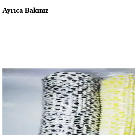
Ayrıca Bakınız
50'li Naturel Kraft Muffin Kek Kapsülü - Fırına Day
50'li naturel kraft muffin kek kapsülleri, yapışmaz iç yüzeyi ve fırına 
Yenigeldi 200 Adet Renkli Muffin Cupcake Kalıpları
Yenigeldi'nin 200 adet renkli muffin kalıpları, dayanıklı malzeme ve g
Amentes 100'lü Renkli Muffin ve Cupcake Kek Kalıbı 
Amentes'in 100'lü renkli muffin ve cupcake kalıbı seti, dayanıklı ve t
ELGALA Pembe Muffin Cupcake Kek Kalıbı: Estetik 
ELGALA'nın pembe muffin kalıbı, dayanıklı yapısı ve hijyen sertifikasıy
QesQin 200 Adet Muffin Kek Kalıbı ve Cupcake Kağ
QesQin 200 adet muffin kek kalıbı ve cupcake kağıdı, mükemmel sunumlar