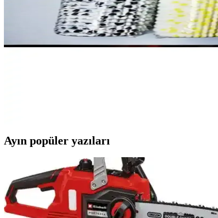
Çocuklar İçin Güvenli ve Dayanıklı İş Makinaları T
Çocuklar için tasarlanan dayanıklı ve güvenli iş makinaları temalı cup
Pastel Safari Hayvanları Temalı 1 Yaş Doğum Günü
Pastel renklerde safari hayvanları temalı cupcake süsleriyle çocukları
Öztürkler Muffin ve Cupcake Kağıt Kapları Beyaz-P
Şık ve kullanışlı 100'lü muffin ve cupcake kağıt kapları, estetik tasar
Ayın popüler yazıları