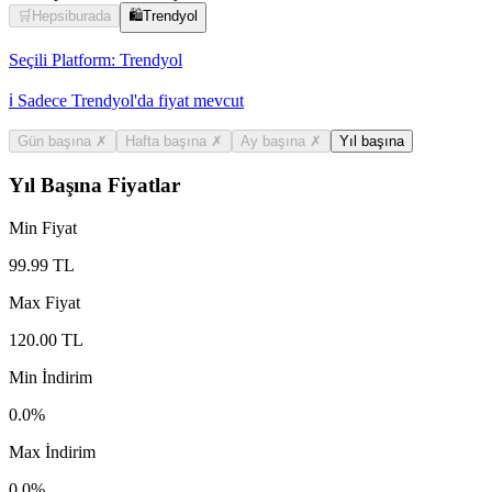
🛒
Hepsiburada
🛍️
Trendyol
Seçili Platform:
Trendyol
ℹ️ Sadece Trendyol'da fiyat mevcut
Gün başına
✗
Hafta başına
✗
Ay başına
✗
Yıl başına
Yıl Başına Fiyatlar
Min Fiyat
99.99
TL
Max Fiyat
120.00
TL
Min İndirim
0.0
%
Max İndirim
0.0
%