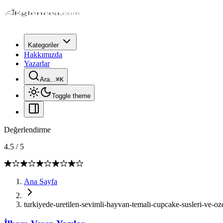
Kategoriler
Hakkımızda
Yazarlar
Ara...
⌘
K
Toggle theme
Değerlendirme
4.5
/
5
Ana Sayfa
turkiyede-uretilen-sevimli-hayvan-temali-cupcake-susleri-ve-oze