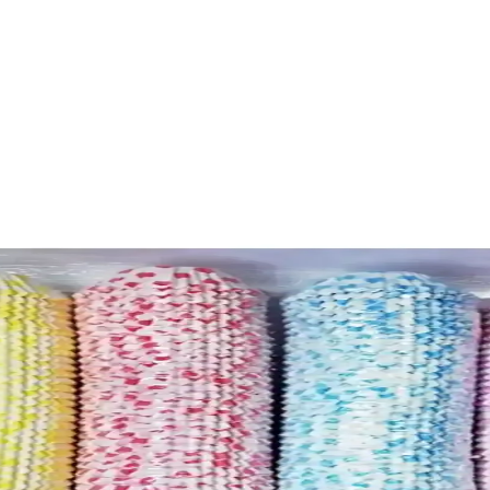
anıklı ve Yapışmaz Kek Kalıbı
dayanıklı yapısıyla kek yapımını kolaylaştırır. Metal kalıpsız kullanım v
 Yüksek Kalite ve Çok Renkli Tasarım
üvenlik standartlarıyla mutfakta yaratıcı ve pratik çözümler sunar. Çok 
Seti Yaratıcı Pişirme Deneyimi İçin
ekrar kullanılabilir yapısıyla büyük partilerde bile mükemmel sonuçlar s
ve Dayanıklı Pişirme Malzemesi
la organizasyonlar ve özel günler için ideal, estetik ve kullanışlı kek 
ıdı ile Mükemmel Sunumlar Yaratın
 için ideal mutfak gereçleri. Kaliteli malzeme ve geniş set ile lezzetl