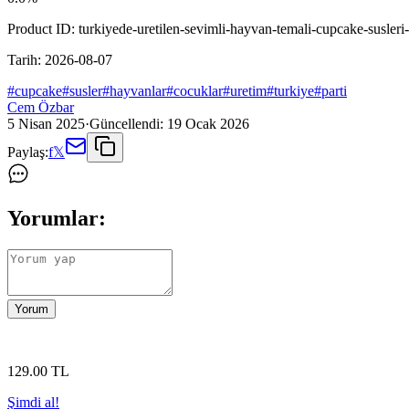
Product ID:
turkiyede-uretilen-sevimli-hayvan-temali-cupcake-susleri-
Tarih:
2026-08-07
#
cupcake
#
susler
#
hayvanlar
#
cocuklar
#
uretim
#
turkiye
#
parti
Cem Özbar
5 Nisan 2025
·
Güncellendi:
19 Ocak 2026
Paylaş:
f
𝕏
Yorumlar:
Yorum
129
.00
TL
Şimdi al!