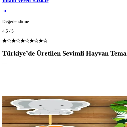
İlham Veren Yazılar
Değerlendirme
4.5
/
5
Türkiye’de Üretilen Sevimli Hayvan Temalı