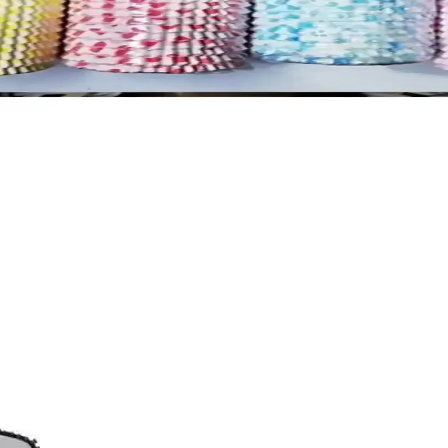
emalı Cupcake Süsü Ürün Tanıtımı
cake süsü, kolay kullanımı ve yüksek kalitesiyle doğum günü kutlamaları
 Cupcake Süsü Dekorasyonu
n doğum günü kutlamalarını eğlenceli ve şık hale getirin. Dayanıklı bask
embe Puantiyeli Tasarım
ımıyla mutfakta pratik çözümler sunar, pişirme ve sunumlarda fark yaratır