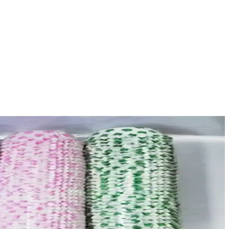
e çevre dostu tasarımıyla estetik sunum sağlar.
yönlü kullanımıyla pişirme deneyiminizi zenginleştirir.
ağlar, estetik ve ekonomik çözümler sunar.
kalıbıdır.
i ve görsel açıdan çekici kekler hazırlayın.