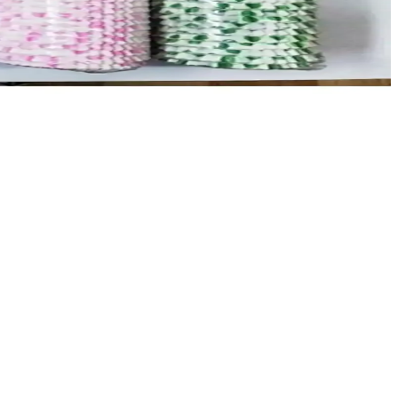
nı daha eğlenceli hale getirir.
ı ve kolay kullanım avantajlarıyla kutlamalara renk katın.
.