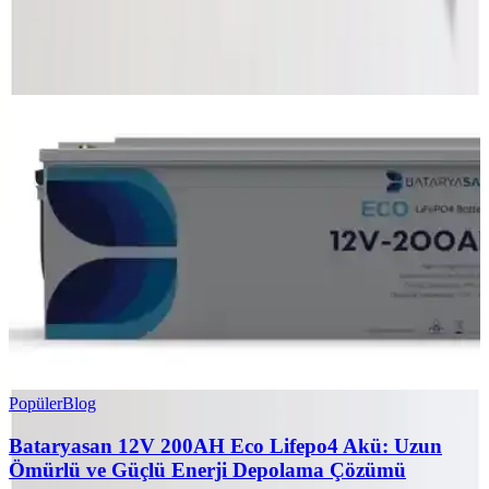
0
Beğen
Ayın popüler yazıları
Popüler
Blog
Bataryasan 12V 200AH Eco Lifepo4 Akü: Uzun
Ömürlü ve Güçlü Enerji Depolama Çözümü