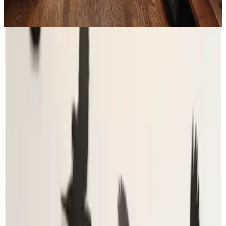
işlevsellik ve estetik sağlar. Alanı işlevsel gruplarla düzenlemek
önemlidir.
Malzeme ve Dayanıklılık
Ürün 3 mm kalınlığında siyah MDF malzemeden üretilmiştir. MDF
hafif olmasına rağmen dayanıklı yapısıyla bilinir ve uzun süreli
kullanım sağlar. Siyah renk seçeneği çeşitli dekorasyon tarzlarıyla
uyum sağlar ve mekâna modern bir hava katar. Bu malzeme hem
estetik hem de dayanıklılık açısından üstün özellikler taşır.
Kolay Montaj ve Kullanım
Ümra Lazer Üm-Ra kullanıcı dostu montaj özellikleriyle öne çıkar.
Ürün üzerinde hazır olarak gelen çift taraflı bantlar sayesinde
karmaşık montaj işlemlerine gerek kalmadan duvara kolayca
yapıştırılabilir. Bu sayede herhangi bir profesyonel yardım almadan
kısa sürede duvarlarınızı süsleyebilirsiniz. Ayrıca bantlar yüksek
yapışkanlık özelliği sayesinde ürünün güvenle duvarda kalmasını
sağlar.
Tematik ve Dekoratif Özellikler