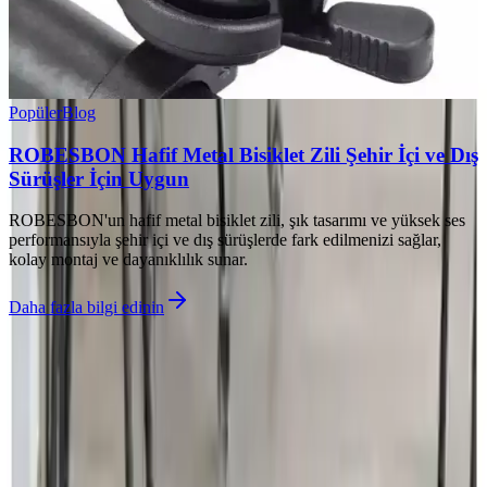
Popüler
Blog
ROBESBON Hafif Metal Bisiklet Zili Şehir İçi ve Dış
Sürüşler İçin Uygun
ROBESBON'un hafif metal bisiklet zili, şık tasarımı ve yüksek ses
performansıyla şehir içi ve dış sürüşlerde fark edilmenizi sağlar,
kolay montaj ve dayanıklılık sunar.
Daha fazla bilgi edinin
©
Eglencea
2026
Site bölümleri
Ana Sayfa
Kategoriler
Etiketler