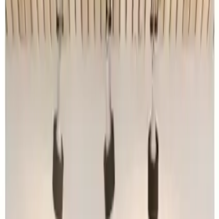
Buluşması
Koray Mermer
Yazarı Ziyaret Et
İlham Veren Yazılar
Değerlendirme
3.7
/
5
Yazar
Koray Mermer
Tür
İlham Veren Yazılar
Yayınlanma
15 Kasım 2025
Bu Yazı Hakkında
Ümra Lazer Üm-Ra, modern tasarımı ve kolay montaj
özellikleriyle duvarlarınızı şık ve doğal bir atmosferle
süsler, dayanıklı malzemesiyle uzun ömür sağlar.
Trendler, ipuçları, rehberler ve yeni fikirlerle dolu
içerikler burada sizi bekliyor.