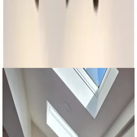
Göz Alıcı Tasarım ve Modern Estetik
Ümra Lazer Üm-Ra ev ve ofis ortamlarınızı canlandıracak dekoratif
ve modern bir duvar süsüdür. Bu ürün, yuvarlak şekli ve özgün
tasarımıyla mekanlara şıklık katarken aynı zamanda iç mekân
dekorasyonunun vazgeçilmez bir parçası haline gelir. Ürün toplamda
30x10 cm ölçülerinde olup her biri 15-20 cm arasında değişen
parçalarla birleşerek görsel bir bütün oluşturur.
Ayrıca Bakınız
Ev Dekorasyonunda Halı Seçimi: Renk Dengesi ve
Uyum Prensipleriyle Mekan Tasarımı
Ev dekorasyonunda halı seçimi, renk dengesi ve desen uyumu ile
mekanın atmosferini belirler. 60/30/10 prensibi ve mobilyalarla
uyum, yaşam alanına sıcaklık ve kişilik katar.
Yatak Odası Perde Seçimi ve Asma Teknikleri:
Estetik ve Fonksiyonel Yaklaşımlar
Yatak odası perdelerinde doğru seçim ve asma teknikleri, mekanın