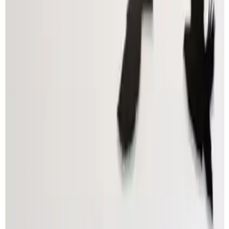
sevenler için ideal bir seçenek sunar.
Sonuç ve Değerlendirme
Ümra Lazer Üm-Ra estetik ve fonksiyonelliği bir arada sunan
modern tasarımıyla dikkat çeken bir duvar dekorudur. Kullanıcı
dostu montaj sistemi dayanıklı malzemesi ve şık görünümüyle öne
çıkar. Ayrıca geniş kullanım alanı ve yüksek müşteri memnuniyeti
ürünün tercih edilme sebeplerinin başında gelir. Mekânlarınızı
güzelleştirmek ve tarzınıza uygun bir dekoratif parça arıyorsanız bu
ürün sizin için mükemmel bir seçim olacaktır.
Paylaş:
f
𝕏
Yorumlar:
Yorum