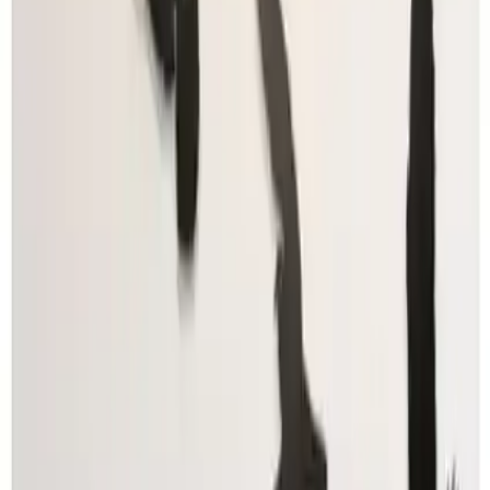
Dekoratif temasıyla dikkat çeken bu ürün yuvarlak şekli ve kuş
figürleriyle doğal ve huzurlu bir atmosfer yaratır. Kuş motifleri
doğanın ve özgürlüğün simgeleri olarak yaşam alanlarınıza pozitif
enerji katar. Modern tasarımı ve sade renkleriyle farklı iç mekân
stilleriyle uyum sağlar. Özellikle minimal ve çağdaş dekorasyonlara
uygunluğu kullanım alanlarını genişletir.
Ürün Performansı ve Müşteri
Memnuniyeti
Ürün kullanıcılar tarafından genellikle yüksek memnuniyetle
karşılanmaktadır. 4.5 puanlık ortalama değerlendirme ürünün
kalitesini ve estetiğini kanıtlar niteliktedir. Kullanıcılar ürünün kolay
montajı ve şık görünümünden memnun kalırken dayanıklılığı ve
malzeme kalitesi de övgüyle bahsedilen özellikler arasında yer alır.
Çeşitli Kullanım Alanları
Bu dekoratif duvar süsü oturma odaları, yatak odaları, çocuk odaları
ve ofislerde kullanılabilir. Mekâna hareket ve canlılık katarken aynı
zamanda sakinleştirici bir atmosfer oluşturur. Ayrıca hediye olarak
da tercih edilebilir özellikle doğa ve kuş temalı dekorasyonları