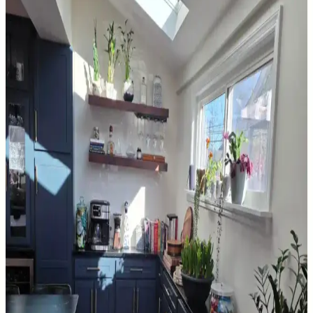
estetiğini ve enerji verimliliğini artırır. Pelmet kullanımı ve uygun
perde çubuğu destekleriyle konfor sağlanır.
Sherwin Williams Cream & Sugar Duvar Rengine
Uyumlu Perde Seçimi ve Ton Çakışması Önleme
Yöntemleri
Sherwin Williams Cream & Sugar duvar rengine sahip odalarda
perde seçimi, halı ve dekorasyonla uyumlu tonlarda yapılmalı. Pinch
pleat model perdeler estetik görünüm sağlar ve ton çakışmasını
önler.
Ev Satışında Valance Kullanımı ve Pencere
Dekorasyonunun Mekana Etkileri
Ev satışında valance kullanımı, pencere görünümünü yumuşatırken
mekana renk ve doku katar. Ancak yanlış kullanım mekanda görsel
karmaşa yaratabilir ve ışık alımını kısıtlayabilir.
Orta 2000'ler Sarı Tonları: Mekanlarda Doğru
Renk Seçimi ve Uyum Analizi
Orta 2000'ler sarı tonları, doğru kombinasyonlarla mekanlara