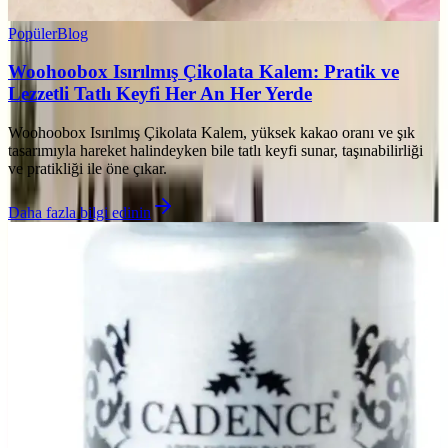
Popüler
Blog
Woohoobox Isırılmış Çikolata Kalem: Pratik ve
Lezzetli Tatlı Keyfi Her An Her Yerde
Woohoobox Isırılmış Çikolata Kalem, yüksek kakao oranı ve şık
tasarımıyla hareket halindeyken bile tatlı keyfi sunar, taşınabilirliği
ve pratikliği ile öne çıkar.
Daha fazla bilgi edinin