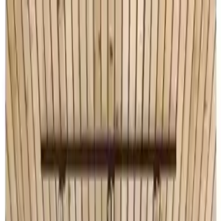
Kategoriler
Hakkımızda
Yazarlar
Ara...
⌘
K
Toggle theme
Ana Sayfa
İlham Veren Yazılar
Ümra Lazer Üm-Ra Modern Kuş Duvar Süsü Estetik ve
Dayanıklı Tasarım Özellikleri
Ümra Lazer Üm-Ra Dekoratif Modern
Kuş Duvar Süsü: Estetik ve İşlevselliğin