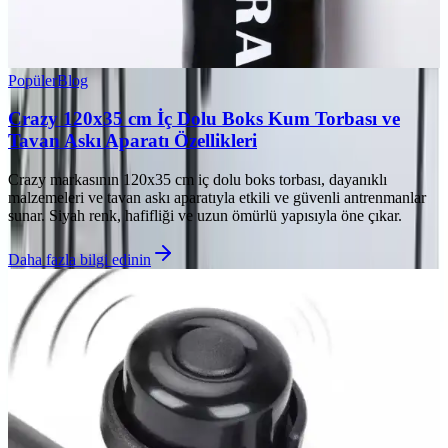
Popüler
Blog
Crazy 120x35 cm İç Dolu Boks Kum Torbası ve
Tavan Askı Aparatı Özellikleri
Crazy markasının 120x35 cm iç dolu boks torbası, dayanıklı
malzemeleri ve tavan askı aparatıyla etkili ve güvenli antrenmanlar
sunar. Siyah renk, hafifliği ve uzun ömürlü yapısıyla öne çıkar.
Daha fazla bilgi edinin