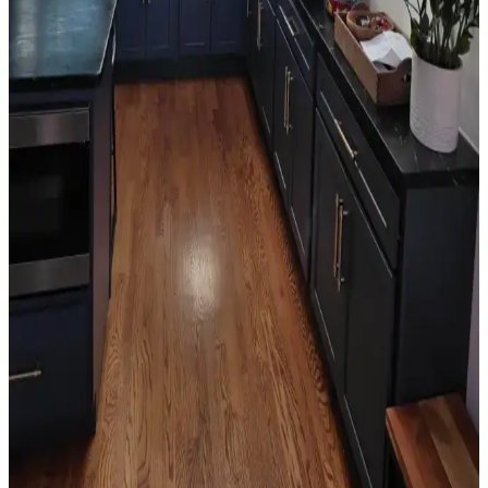
sıcaklık katabilir. Ancak uyumsuz kullanımlarda eski moda ve
sıradan bir görünüm ortaya çıkabilir. Renk seçimi mekanın diğer
unsurlarıyla dengelenmeli.
Salon Duvar Düzenlemesinde Raf Kullanımı ve
Estetik Dengenin Sağlanması
Salon duvarlarında rafların simetrik yerleşimi, aksesuar seçimi ve
mobilya düzeni mekânın estetik ve fonksiyonel dengesini sağlar.
Doğru duvar rengi ve sanat eserleriyle ferah bir atmosfer oluşturulur.
Oda Düzenlemesinde Boş Alanların Fonksiyonel ve
Estetik Değerlendirme Yöntemleri
Oda düzenlemesinde boş alanların bitkiler, aynalar, raflar ve sanat
eserleriyle değerlendirilmesi yaşam kalitesini artırır. Doğru
yerleştirme ile fonksiyonel ve estetik mekanlar oluşturulur.
Mutfak Köşesini Fonksiyonel ve Estetik Hale
Getirme Pratik Düzenleme Yöntemleri
Mutfak köşenizi düzenlerken gereksiz eşyalardan kurtulmak,
bitkileri doğru konumlandırmak ve askı sistemleri kullanmak