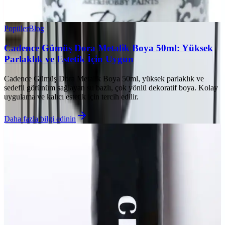
Popüler
Blog
Cadence Gümüş Dora Metalik Boya 50ml: Yüksek
Parlaklık ve Estetik İçin Uygun
Cadence Gümüş Dora Metalik Boya 50ml, yüksek parlaklık ve
sedefli görünüm sağlayan su bazlı, çok yönlü dekoratif boya. Kolay
uygulama ve kalıcı estetik için tercih edilir.
Daha fazla bilgi edinin