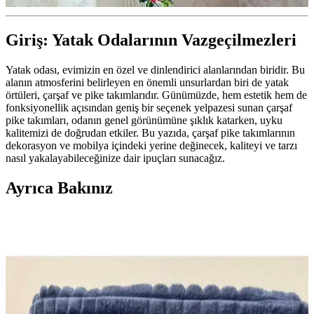
Giriş: Yatak Odalarının Vazgeçilmezleri
Yatak odası, evimizin en özel ve dinlendirici alanlarından biridir. Bu
alanın atmosferini belirleyen en önemli unsurlardan biri de yatak
örtüleri, çarşaf ve pike takımlarıdır. Günümüzde, hem estetik hem de
fonksiyonellik açısından geniş bir seçenek yelpazesi sunan çarşaf
pike takımları, odanın genel görünümüne şıklık katarken, uyku
kalitemizi de doğrudan etkiler. Bu yazıda, çarşaf pike takımlarının
dekorasyon ve mobilya içindeki yerine değinecek, kaliteyi ve tarzı
nasıl yakalayabileceğinize dair ipuçları sunacağız.
Ayrıca Bakınız
Bella Maison Supreme %100 Pamuk Saten Yastık
Kılıfı Vizon Renk 2'li Set Yatak Dekorasyonu
Yüksek kaliteli %100 pamuk saten kumaşıyla Bella Maison
Supreme yastık kılıfı, şık tasarımı ve rahatlığıyla yatak odalarına
doğal bir atmosfer katıyor, uzun ömürlü ve pratik kullanıma uygun.