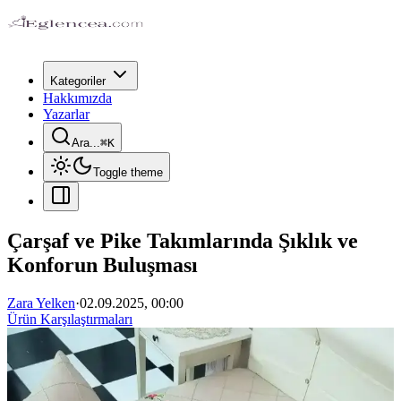
Kategoriler
Hakkımızda
Yazarlar
Ara...
⌘
K
Toggle theme
Çarşaf ve Pike Takımlarında Şıklık ve
Konforun Buluşması
Zara Yelken
·
02.09.2025, 00:00
Ürün Karşılaştırmaları