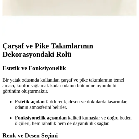
Seti Lacivert, Şık ve Dayanıklı Yatak Dekoru
Merinos Modern Line 2 Parça Battaniye Seti, lacivert renk, hafif ve
dayanıklı polyester malzeme, kolay bakım ve şık tasarımıyla yatak
odalarına modern dokunuş sağlar.
Çarşaf ve Pike Takımlarının
Dekorasyondaki Rolü
Estetik ve Fonksiyonellik
Bir yatak odasında kullanılan çarşaf ve pike takımlarının temel
amacı, konfor sağlamak kadar odanın bütününe uyumlu bir
görünüm oluşturmaktır.
Estetik açıdan
farklı renk, desen ve dokularda tasarımlar,
odanın atmosferini belirler.
Fonksiyonellik açısından
kaliteli kumaşlar ve doğru beden
ölçüleri, hem rahatlık hem de dayanıklılık sağlar.
Renk ve Desen Seçimi