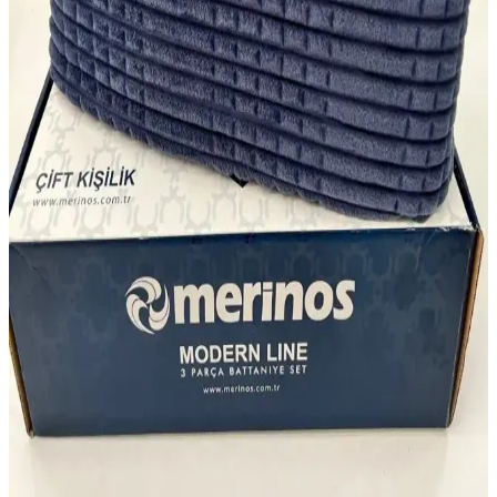
Yataş Bedding CharMe Arwin Kadife Saten Çift
Kişilik Nevresim Takımı Vizon Renkli
Yataş Bedding CharMe Arwin nevresim takımı, %100 pamuk saten
ve polyester kadife kumaşlarıyla dayanıklı ve şık. Volan detaylarıyla
estetik, kolay bakım ve uzun ömür sağlar.
Adarya ve Serstil Baza Altı Hurçları Karşılaştırması
ve Kullanıcı Yorumları
Adarya ve Serstil markalarının baza altı hurçlarını detaylı
karşılaştırıyoruz. Ürünlerin özellikleri, kullanıcı yorumları ve
avantajlarıyla ihtiyaçlarınıza uygun en iyi depolama çözümünü
bulmanıza yardımcı oluyoruz.
Caqqa Dora ve lotusline Home Nevresim Takımları
Karşılaştırması: Özellikler ve Kullanıcı Yorumları
Caqqa Dora ve lotusline Home nevresim takımlarını özellikleri,
kullanıcı yorumları ve performanslarıyla detaylı karşılaştırıyoruz.
Doğru seçim yapmanız için önemli bilgiler içerir.
Merinos Modern Line 2 Parça Tek Kişilik Battaniye