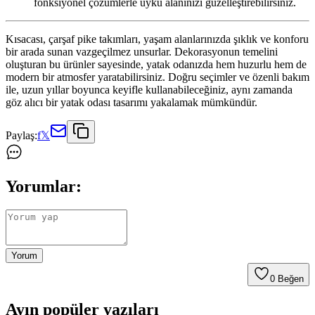
fonksiyonel çözümlerle uyku alanınızı güzelleştirebilirsiniz.
Kısacası, çarşaf pike takımları, yaşam alanlarınızda şıklık ve konforu
bir arada sunan vazgeçilmez unsurlar. Dekorasyonun temelini
oluşturan bu ürünler sayesinde, yatak odanızda hem huzurlu hem de
modern bir atmosfer yaratabilirsiniz. Doğru seçimler ve özenli bakım
ile, uzun yıllar boyunca keyifle kullanabileceğiniz, aynı zamanda
göz alıcı bir yatak odası tasarımı yakalamak mümkündür.
Paylaş:
f
𝕏
Yorumlar:
Yorum
0
Beğen
Ayın popüler yazıları