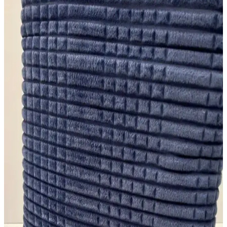
Koyu Gri Yatak Örtüsü ile Modern ve Şık Yatak
Odası Dekorasyonu Rehberi
Koyu gri yatak örtüsü, zarifliği ve fonksiyonelliğiyle modern yatak
odalarının vazgeçilmezi. Renk uyumu, malzeme seçenekleri ve
dekorasyon ipuçlarıyla odanızı şıklıkla tamamlayın.
Bellona Kırlentleri ile Ev Dekorasyonunuza Şıklık
ve Konfor Katmanın Yolları
Bellona kırlentleri, yüksek kalite, geniş tasarım seçenekleri ve
konfor sağlayan iç dolgu malzemeleriyle evinizin atmosferini
değiştirir. Renk, desen ve doku uyumu ile dekorasyonunuzu
tamamlayın.
Yataş Bedding Silva Çift Kişilik Nevresim Takımı
Modern ve Enerjik Tasarımıyla Odalara Canlılık
Katar
Silva nevresim takımı, canlı kırmızı renk ve modern desenleriyle
yatak odalarına ferah ve enerjik bir atmosfer sağlar, dayanıklı
kumaşıyla uzun ömürlü kullanım sunar.