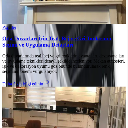
Popüler
Oda Duvarları İçin Teal, Bej ve Gri Tonlarının
Seçimi ve Uygulama Detayları
Oda duvarlarında teal, bej ve gri renklerin avantajları, dezavantajları
ve uygulama teknikleri detaylı şekilde inceleniyor. Mekan atmosferi,
ışık ve dekorasyon uyumu göz önünde bulundurularak renk
seçiminin önemi vurgulanıyor.
Daha fazla bilgi edinin