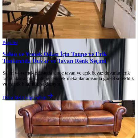
Popüler
Salon ve Yemek Odası İçin Taupe ve Erik
Tonlarında Duvar ve Tavan Renk Seçimi
Salon ve yemek odasında taupe tavan ve açık beyaz duvarlar, erik
tonlu aksesuarlarla dengelenerek mekanlar arasında görsel süreklilik
ve estetik bütünlük sağlanıyor.
Daha fazla bilgi edinin