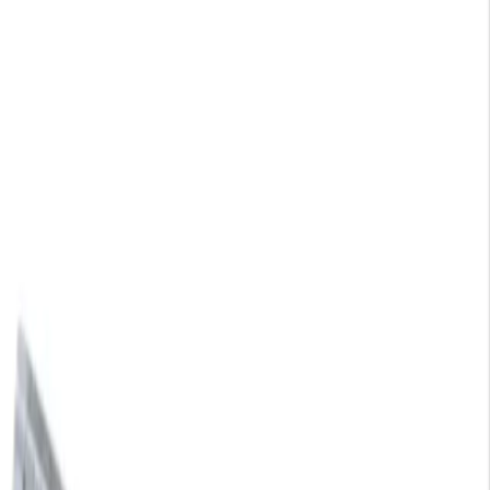
Yıl Başına Fiyatlar
Min Fiyat
20.47
TL
Max Fiyat
22.74
TL
Min İndirim
0.0
%
Max İndirim
0.0
%
Product ID:
yilzlar-010-mercekli-plastik-cetvel-dayanikli-ve-esnek-
olcum-araci
Tarih:
2026-08-09
Paylaş:
f
𝕏