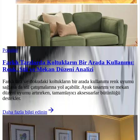
Popüler
Farklı Tarzlarda Koltukların Bir Arada Kullanımı:
Renk, Stil ve Mekan Düzeni Analizi
Farklı tarz ve dokudaki koltukların bir arada kullanımı renk uyumu
sağlasa da stil çatışmalarına yol açabilir. Ayak tasarımı ve mekan
düzeni uyumu artırırken, tamamlayıcı aksesuarlar bütünlüğü
destekler.
Daha fazla bilgi edinin