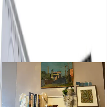
Yorumlar:
Yorum
0
Beğen
Ayın popüler yazıları