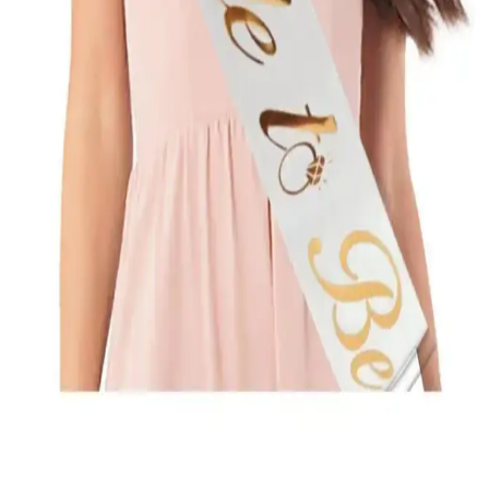
Huzur Party Store Bekarlığa Veda Ürünleri
Karşılaştırması ve Seçim Rehberi
Huzur Party Store'un bekarlığa veda ürünleri olan gelin kuşağı ve
taçlarını detaylı karşılaştırıyoruz. Her iki ürünün özellikleri, kullanıcı
yorumları ve seçim ipuçlarıyla en uygun aksesuarı bulun.
Huzur Party Store Bekarlığa Veda Ürünleri
Karşılaştırması ve Tavsiyeleri
Bu makalede, Huzur Party Store'un 'Bride To Be' yazılı kuşağı ve
'Bride' metal tacını karşılaştırarak, etkinliğinize en uygun aksesuarı
seçmenize yardımcı oluyoruz.
Gelin ve damat takı kuşakları karşılaştırması:
Kırmızı ve sade modellerin özellikleri
İki farklı gelin ve damat takı kuşağı modeli arasında detaylı
karşılaştırma. Kırmızı ve sade tasarımların özellikleri, kullanıcı
yorumları ve kullanım alanları hakkında bilgi edinerek en uygun
seçimi yapın.
Huzur Party Store Bride To Be Yazılı Beyaz Saten
Kuşak Şıklık ve Anlam Bir Arada