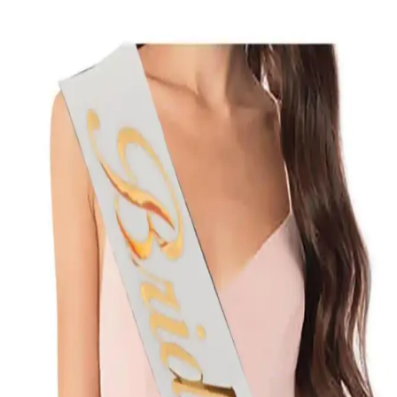
Happyland Gelin Adayları İçin Rosegold Taç ve
Kuşak Seti Detayları ve Değerlendirmesi
Happyland'in rosegold renkli taç ve kuşak seti, gelinlerin şıklığını
tamamlayan romantik ve zarif detaylar sunar. Kalite ve tasarım
arasındaki dengeyi göz önünde bulundurarak, özel günlerinizde
tercih edebilirsiniz.
Huzur Party Store Bride To Be Yazılı Kuşakları
Karşılaştırması ve En İyi Seçenekler
İki farklı Bride To Be yazılı kuşakını detaylıca karşılaştırıyoruz.
Kaliteleri, renkleri ve kullanıcı yorumlarıyla en uygun şıklık ve
kaliteyi sunan ürünleri bulmanızı sağlıyoruz.
ZEYMERADE Kırmızı Gelin Kuşağı: Geleneksel ve
Modern Tasarımın Zarif Buluşması
ZEYMERADE'nin kırmızı gelin kuşağı, geleneksel ve modern
tasarımlarla şıklığınızı tamamlayan, yüksek kaliteli ve esnek
yapısıyla düğün ve özel günlerde tercih edilen şık bir aksesuardır.