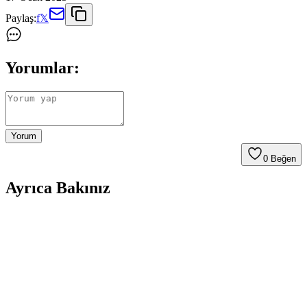
Paylaş:
f
𝕏
Yorumlar:
Yorum
0
Beğen
Ayrıca Bakınız
Bekarlığa Veda Partisi İçin Gelin Aksesuarları
Karşılaştırması ve Seçim Rehberi
Bekarlığa veda partileri için tasarlanmış kuşak ve taç ürünlerini
karşılaştırıyoruz. Kalite, kullanım kolaylığı ve kullanıcı yorumlarıyla
en iyi seçeneği belirlemenize yardımcı oluyoruz.