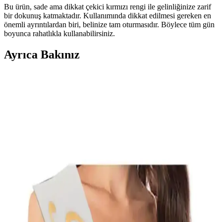
Bu ürün, sade ama dikkat çekici kırmızı rengi ile gelinliğinize zarif
bir dokunuş katmaktadır. Kullanımında dikkat edilmesi gereken en
önemli ayrıntılardan biri, belinize tam oturmasıdır. Böylece tüm gün
boyunca rahatlıkla kullanabilirsiniz.
Ayrıca Bakınız
Bekarlığa Veda Partisi İçin Gelin Aksesuarları
Karşılaştırması ve Seçim Rehberi
Bekarlığa veda partileri için tasarlanmış kuşak ve taç ürünlerini
karşılaştırıyoruz. Kalite, kullanım kolaylığı ve kullanıcı yorumlarıyla
en iyi seçeneği belirlemenize yardımcı oluyoruz.
Happyland Gelin Adayları İçin Rosegold Taç ve
Kuşak Seti Detayları ve Değerlendirmesi
Happyland'in rosegold renkli taç ve kuşak seti, gelinlerin şıklığını
tamamlayan romantik ve zarif detaylar sunar. Kalite ve tasarım
arasındaki dengeyi göz önünde bulundurarak, özel günlerinizde
tercih edebilirsiniz.