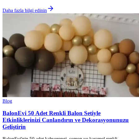
Daha fazla bilgi edinin
Blog
BalonEvi 50 Adet Renkli Balon Setiyle
Etkinliklerinizi Canlandırın ve Dekorasyonunuzu
Geliştirin
BalonEvi'nin 50 adet kahverengi, somon ve karamel renkli