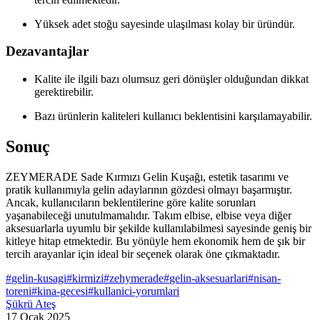
Yüksek adet stoğu sayesinde ulaşılması kolay bir üründür.
Dezavantajlar
Kalite ile ilgili bazı olumsuz geri dönüşler olduğundan dikkat
gerektirebilir.
Bazı ürünlerin kaliteleri kullanıcı beklentisini karşılamayabilir.
Sonuç
ZEYMERADE Sade Kırmızı Gelin Kuşağı, estetik tasarımı ve
pratik kullanımıyla gelin adaylarının gözdesi olmayı başarmıştır.
Ancak, kullanıcıların beklentilerine göre kalite sorunları
yaşanabileceği unutulmamalıdır. Takım elbise, elbise veya diğer
aksesuarlarla uyumlu bir şekilde kullanılabilmesi sayesinde geniş bir
kitleye hitap etmektedir. Bu yönüyle hem ekonomik hem de şık bir
tercih arayanlar için ideal bir seçenek olarak öne çıkmaktadır.
#
gelin-kusagi
#
kirmizi
#
zehymerade
#
gelin-aksesuarlari
#
nisan-
toreni
#
kina-gecesi
#
kullanici-yorumlari
Şükrü Ateş
17 Ocak 2025