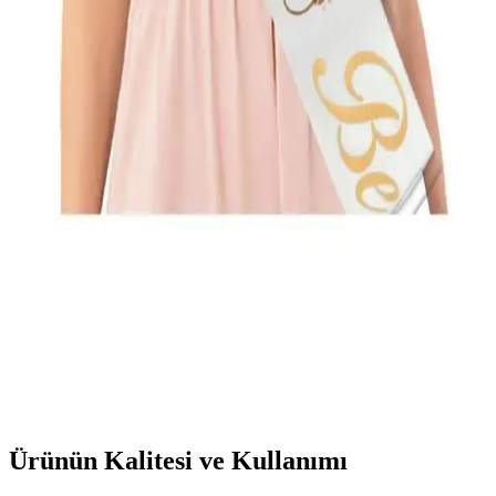
Bu makalede, Huzur Party Store'un 'Bride To Be' yazılı kuşağı ve
'Bride' metal tacını karşılaştırarak, etkinliğinize en uygun aksesuarı
seçmenize yardımcı oluyoruz.
Gelin ve damat takı kuşakları karşılaştırması:
Kırmızı ve sade modellerin özellikleri
İki farklı gelin ve damat takı kuşağı modeli arasında detaylı
karşılaştırma. Kırmızı ve sade tasarımların özellikleri, kullanıcı
yorumları ve kullanım alanları hakkında bilgi edinerek en uygun
seçimi yapın.
Huzur Party Store Bride To Be Yazılı Beyaz Saten
Kuşak Şıklık ve Anlam Bir Arada
Beyaz saten kumaş ve altın sarısı yazısıyla öne çıkan Bride To Be
kuşağı, kutlamalarınıza zarafet ve anlam katıyor. Rahat kullanımlı ve
yüksek kaliteli bu ürün, unutulmaz anlarınızın vazgeçilmezi olacak.
Ürünün Kalitesi ve Kullanımı