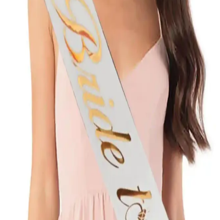
Huzur Party Store Bride To Be Yazılı Kuşakları
Karşılaştırması ve En İyi Seçenekler
İki farklı Bride To Be yazılı kuşakını detaylıca karşılaştırıyoruz.
Kaliteleri, renkleri ve kullanıcı yorumlarıyla en uygun şıklık ve
kaliteyi sunan ürünleri bulmanızı sağlıyoruz.
ZEYMERADE Kırmızı Gelin Kuşağı: Geleneksel ve
Modern Tasarımın Zarif Buluşması
ZEYMERADE'nin kırmızı gelin kuşağı, geleneksel ve modern
tasarımlarla şıklığınızı tamamlayan, yüksek kaliteli ve esnek
yapısıyla düğün ve özel günlerde tercih edilen şık bir aksesuardır.
Huzur Party Store Bekarlığa Veda Ürünleri
Karşılaştırması ve Seçim Rehberi
Huzur Party Store'un bekarlığa veda ürünleri olan gelin kuşağı ve
taçlarını detaylı karşılaştırıyoruz. Her iki ürünün özellikleri, kullanıcı
yorumları ve seçim ipuçlarıyla en uygun aksesuarı bulun.
Huzur Party Store Bekarlığa Veda Ürünleri
Karşılaştırması ve Tavsiyeleri