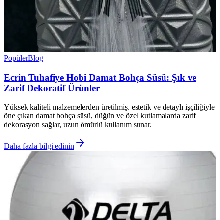
Popüler
Blog
Ecrin Tuhafiye Hobi Damat Bohça Süsü: Şık ve
Zarif Dekoratif Ürünler
Yüksek kaliteli malzemelerden üretilmiş, estetik ve detaylı işçiliğiyle
öne çıkan damat bohça süsü, düğün ve özel kutlamalarda zarif
dekorasyon sağlar, uzun ömürlü kullanım sunar.
Daha fazla bilgi edinin