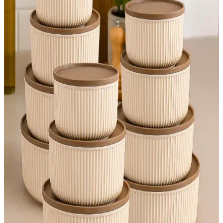
kullanım alanları detaylı karşılaştırmasıyla ihtiyaçlarınıza en uygun
ürünü seçin.
D-Light Melon Serisi Avize Karşılaştırması: Salon ve
Yatak Odası İçin Uygun Modeller
İki farklı D-Light Melon avize modelinin malzeme, boyut ve
kullanım alanları karşılaştırmasıyla, estetik ve fonksiyonellik
açısından detaylı bilgi edinin.
Meleni Home 24'lü Kapaklı Kare Erzak Saklama
Kabı Seti ile Mutfak Düzeninizi Optimize Edin
Modern tasarım ve dayanıklı malzeme ile gıdalarınızı taze tutan,
hava geçirmez kapaklı saklama seti, mutfak düzeninizi sağlar ve
kullanım kolaylığı sunar.
Yılbaşı Temalı Kurabiye Kalıbı Seti: Yaratıcı ve
Eğlenceli Mutfak Deneyimi İçin Ideal
Yılbaşı temalı kurabiye kalıbı seti, çeşitli figürlerle yılbaşı
kutlamalarına renk katarken, dayanıklı ve sağlıklı malzemeleriyle
kolay kullanım sağlar. Detaylı tasarımıyla mutfağınıza eğlence