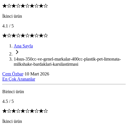
İkinci ürün
4.1
/
5
Ana Sayfa
14sus-350cc-ve-genel-markalar-400cc-plastik-pet-limonata-
milkshake-bardaklari-karsilastirmasi
Cem Özbar
·
10 Mart 2026
En Çok Arananlar
Birinci ürün
4.5
/
5
İkinci ürün