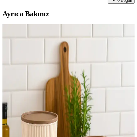
0
Beğen
Ayrıca Bakınız
Noki Çıtaları ile Güçlendirilmiş Plastik Geniş
Klasör: Dayanıklı ve Fonksiyonel Ofis Çözümü
Noki markasının dayanıklı ve geniş kapasiteli plastik klasörü,
Avrupa mekanizması ve yüksek kaliteli malzemeleriyle ofis ve evde
düzen sağlar, uzun ömürlü ve güvenlidir.
14Süs 350cc ve Genel Markalar 400cc Plastik Pet
Limonata Milkshake Bardakları Karşılaştırması
İki popüler plastik limonata bardağının boyut, kapak ve kalite
özelliklerini karşılaştırarak en uygun seçeneği belirlemenize
yardımcı oluyoruz.
Elif Mağazacılık ve Merpak Ambalaj Plastik Çatal
Karşılaştırması
İki farklı plastik çatal setinin özellikleri, kullanıcı yorumları ve