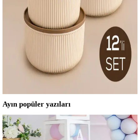
getirir.
Emofom 3'lü Damla Ölçü Kabı Seti Pratik ve
Dayanıklı Mutfak Ölçüm Araçları
Emofom'un dayanıklı ve pratik üçlü damla ölçü kabı seti, farklı
boyutlarıyla mutfakta ölçüm ve karıştırma işlemlerini kolaylaştırır,
yer tasarrufu sağlar ve uzun ömürlü kullanım sunar.
Vienev 12'li Saklama Kabı Seti Modern Tasarım ve
Çok Yönlü Kullanım İmkanıyla
Vienev 12'li saklama kabı seti, çeşitli boyutları ve şık tasarımıyla
mutfaklarda düzen ve estetik sağlar, dayanıklı malzemeleriyle uzun
ömürlü kullanım sunar.
Ayın popüler yazıları