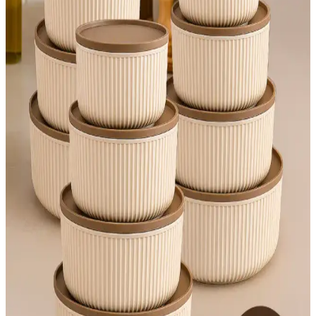
İki farklı D-Light Melon avize modelinin malzeme, boyut ve
kullanım alanları karşılaştırmasıyla, estetik ve fonksiyonellik
açısından detaylı bilgi edinin.
Meleni Home 24'lü Kapaklı Kare Erzak Saklama
Kabı Seti ile Mutfak Düzeninizi Optimize Edin
Modern tasarım ve dayanıklı malzeme ile gıdalarınızı taze tutan,
hava geçirmez kapaklı saklama seti, mutfak düzeninizi sağlar ve
kullanım kolaylığı sunar.
Yılbaşı Temalı Kurabiye Kalıbı Seti: Yaratıcı ve
Eğlenceli Mutfak Deneyimi İçin Ideal
Yılbaşı temalı kurabiye kalıbı seti, çeşitli figürlerle yılbaşı
kutlamalarına renk katarken, dayanıklı ve sağlıklı malzemeleriyle
kolay kullanım sağlar. Detaylı tasarımıyla mutfağınıza eğlence
getirir.
Emofom 3'lü Damla Ölçü Kabı Seti Pratik ve
Dayanıklı Mutfak Ölçüm Araçları