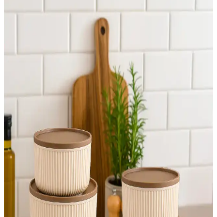
Noki Çıtaları ile Güçlendirilmiş Plastik Geniş
Klasör: Dayanıklı ve Fonksiyonel Ofis Çözümü
Noki markasının dayanıklı ve geniş kapasiteli plastik klasörü,
Avrupa mekanizması ve yüksek kaliteli malzemeleriyle ofis ve evde
düzen sağlar, uzun ömürlü ve güvenlidir.
14Süs 350cc ve Genel Markalar 400cc Plastik Pet
Limonata Milkshake Bardakları Karşılaştırması
İki popüler plastik limonata bardağının boyut, kapak ve kalite
özelliklerini karşılaştırarak en uygun seçeneği belirlemenize
yardımcı oluyoruz.
Elif Mağazacılık ve Merpak Ambalaj Plastik Çatal
Karşılaştırması
İki farklı plastik çatal setinin özellikleri, kullanıcı yorumları ve
kullanım alanları detaylı karşılaştırmasıyla ihtiyaçlarınıza en uygun
ürünü seçin.
D-Light Melon Serisi Avize Karşılaştırması: Salon ve
Yatak Odası İçin Uygun Modeller