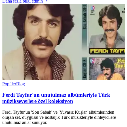
Daha fazla bilgi edinin
Popüler
Blog
Ferdi Tayfur'un unutulmaz albümleriyle Türk
müzikseverlere özel koleksiyon
Ferdi Tayfur'un 'Son Sabah' ve 'Yuvasız Kuşlar' albümlerinden
oluşan set, duygusal ve nostaljik Türk müzikleriyle dinleyicilere
unutulmaz anlar sunuyor.