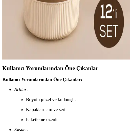
Emofom'un dayanıklı ve pratik üçlü damla ölçü kabı seti, farklı
boyutlarıyla mutfakta ölçüm ve karıştırma işlemlerini kolaylaştırır,
yer tasarrufu sağlar ve uzun ömürlü kullanım sunar.
Vienev 12'li Saklama Kabı Seti Modern Tasarım ve
Çok Yönlü Kullanım İmkanıyla
Vienev 12'li saklama kabı seti, çeşitli boyutları ve şık tasarımıyla
mutfaklarda düzen ve estetik sağlar, dayanıklı malzemeleriyle uzun
ömürlü kullanım sunar.
Kullanıcı Yorumlarından Öne Çıkanlar
Kullanıcı Yorumlarından Öne Çıkanlar:
Artılar:
Boyutu güzel ve kullanışlı.
Kapakları tam ve sert.
Paketleme özenli.
Eksiler: