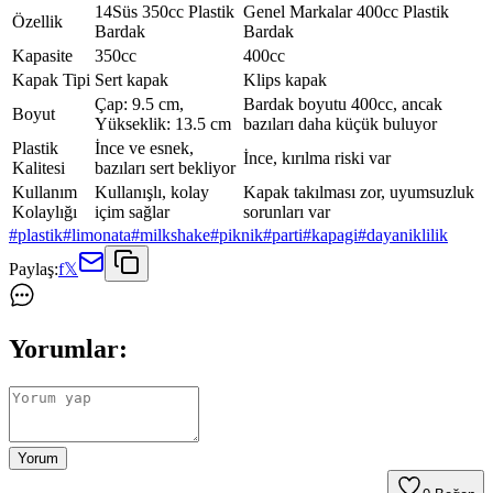
14Süs 350cc Plastik
Genel Markalar 400cc Plastik
Özellik
Bardak
Bardak
Kapasite
350cc
400cc
Kapak Tipi
Sert kapak
Klips kapak
Çap: 9.5 cm,
Bardak boyutu 400cc, ancak
Boyut
Yükseklik: 13.5 cm
bazıları daha küçük buluyor
Plastik
İnce ve esnek,
İnce, kırılma riski var
Kalitesi
bazıları sert bekliyor
Kullanım
Kullanışlı, kolay
Kapak takılması zor, uyumsuzluk
Kolaylığı
içim sağlar
sorunları var
#
plastik
#
limonata
#
milkshake
#
piknik
#
parti
#
kapagi
#
dayaniklilik
Paylaş:
f
𝕏
Yorumlar:
Yorum