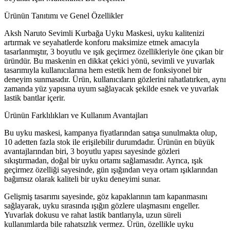
Ürünün Tanıtımı ve Genel Özellikler
Aksh Naruto Sevimli Kurbağa Uyku Maskesi, uyku kalitenizi
artırmak ve seyahatlerde konforu maksimize etmek amacıyla
tasarlanmıştır, 3 boyutlu ve ışık geçirmez özellikleriyle öne çıkan bir
üründür. Bu maskenin en dikkat çekici yönü, sevimli ve yuvarlak
tasarımıyla kullanıcılarına hem estetik hem de fonksiyonel bir
deneyim sunmasıdır. Ürün, kullanıcıların gözlerini rahatlatırken, aynı
zamanda yüz yapısına uyum sağlayacak şekilde esnek ve yuvarlak
lastik bantlar içerir.
Ürünün Farklılıkları ve Kullanım Avantajları
Bu uyku maskesi, kampanya fiyatlarından satışa sunulmakta olup,
10 adetten fazla stok ile erişilebilir durumdadır. Ürünün en büyük
avantajlarından biri, 3 boyutlu yapısı sayesinde gözleri
sıkıştırmadan, doğal bir uyku ortamı sağlamasıdır. Ayrıca, ışık
geçirmez özelliği sayesinde, gün ışığından veya ortam ışıklarından
bağımsız olarak kaliteli bir uyku deneyimi sunar.
Gelişmiş tasarımı sayesinde, göz kapaklarının tam kapanmasını
sağlayarak, uyku sırasında ışığın gözlere ulaşmasını engeller.
Yuvarlak dokusu ve rahat lastik bantlarıyla, uzun süreli
kullanımlarda bile rahatsızlık vermez. Ürün, özellikle uyku