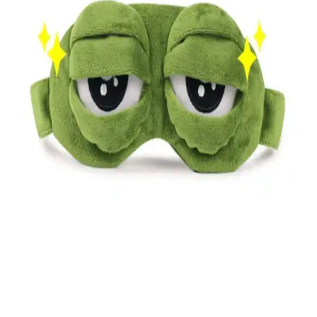
Naruto 3D Kurbağa ve Sauna Suit Yıkanılabilir
Pamuklu Göz Maskeleri Karşılaştırması
Naruto 3D kurbağa ve sauna suit yıkanılabilir pamuklu göz
maskeleri, tasarım, konfor ve hijyen özellikleriyle farklı avantajlar
sunar. Hangi ürün sizin için daha uygun olduğunu öğrenin.
Naruto 3D Kurbağa Uyku Maskesi: Eğlenceli ve
Rahat Uyku Aksesuarı Seçenekleri
Naruto karakterli 3D kurbağa uyku maskesi, rahat kullanım ve
eğlence sunar. Lastikli yapısı yüz şekline uyum sağlar, uyku
kalitesini artırır ve çeşitli ortamlar için idealdir.
Sauna Suit Yıkanabilir Pamuklu Göz Bandı ile
Konforlu ve Sağlıklı Uyku Deneyimi
Yüksek kaliteli pamuklu kumaş ve ayarlanabilir tasarımıyla bu göz
bandı, ışık engelleyerek daha derin ve konforlu uyku sağlar, hijyenik
ve dayanıklı yapısıyla seyahat ve gündüz uykuları için ideal.
Sauna Suit Yıkanabilir Pamuklu Göz Bandı ve