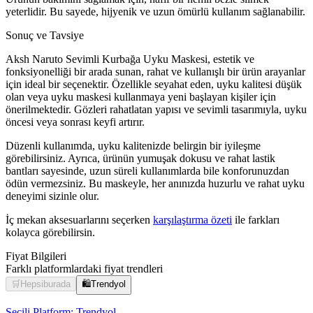
yeterlidir. Bu sayede, hijyenik ve uzun ömürlü kullanım sağlanabilir.
Sonuç ve Tavsiye
Aksh Naruto Sevimli Kurbağa Uyku Maskesi, estetik ve
fonksiyonelliği bir arada sunan, rahat ve kullanışlı bir ürün arayanlar
için ideal bir seçenektir. Özellikle seyahat eden, uyku kalitesi düşük
olan veya uyku maskesi kullanmaya yeni başlayan kişiler için
önerilmektedir. Gözleri rahatlatan yapısı ve sevimli tasarımıyla, uyku
öncesi veya sonrası keyfi artırır.
Düzenli kullanımda, uyku kalitenizde belirgin bir iyileşme
görebilirsiniz. Ayrıca, ürünün yumuşak dokusu ve rahat lastik
bantları sayesinde, uzun süreli kullanımlarda bile konforunuzdan
ödün vermezsiniz. Bu maskeyle, her anınızda huzurlu ve rahat uyku
deneyimi sizinle olur.
İç mekan aksesuarlarını seçerken
karşılaştırma özeti
ile farkları
kolayca görebilirsin.
Fiyat Bilgileri
Farklı platformlardaki fiyat trendleri
🛒
Hepsiburada
🛍️
Trendyol
Seçili Platform:
Trendyol