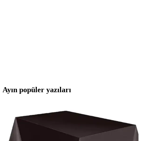
Uyku Maskesi Ürün Detayları ve Özellikleri
Bu yıkanabilir pamuklu uyku maskesi, ışık geçirgenliğini
engelleyerek kaliteli uyku sağlar, ayarlanabilir tasarımıyla herkes için
uygundur, hijyenik ve rahat kullanımla uyku kalitenizi artırır.
Aksh Naruto Sevimli Kurbağa Uyku Maskesi:
Konforlu ve Estetik Uyku Deneyimi
Yumuşak dokusu ve 3D tasarımıyla rahat uyku sağlayan Aksh
Naruto Kurbağa Maskesi, seyahatlerde ve evde kullanıma uygun,
ışık geçirmez ve ergonomik özellikleriyle öne çıkar.
Ayın popüler yazıları