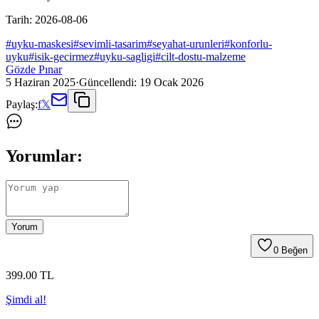
Tarih:
2026-08-06
#
uyku-maskesi
#
sevimli-tasarim
#
seyahat-urunleri
#
konforlu-
uyku
#
isik-gecirmez
#
uyku-sagligi
#
cilt-dostu-malzeme
Gözde Pınar
5 Haziran 2025
·
Güncellendi:
19 Ocak 2026
Paylaş:
f
𝕏
Yorumlar:
Yorum
0
Beğen
399
.00
TL
Şimdi al!