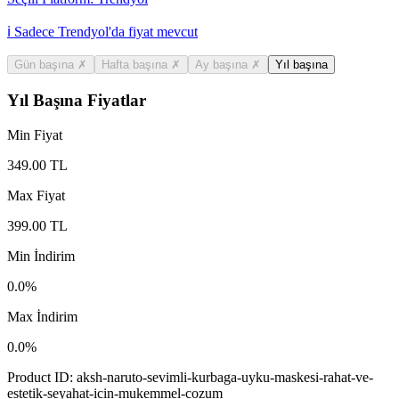
ℹ️ Sadece Trendyol'da fiyat mevcut
Gün başına
✗
Hafta başına
✗
Ay başına
✗
Yıl başına
Yıl Başına Fiyatlar
Min Fiyat
349.00
TL
Max Fiyat
399.00
TL
Min İndirim
0.0
%
Max İndirim
0.0
%
Product ID:
aksh-naruto-sevimli-kurbaga-uyku-maskesi-rahat-ve-
estetik-seyahat-icin-mukemmel-cozum