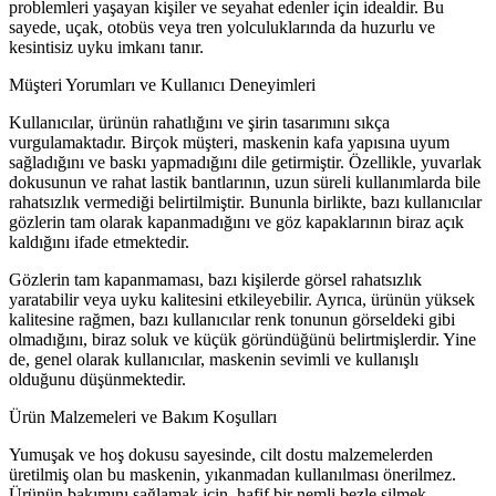
problemleri yaşayan kişiler ve seyahat edenler için idealdir. Bu
sayede, uçak, otobüs veya tren yolculuklarında da huzurlu ve
kesintisiz uyku imkanı tanır.
Müşteri Yorumları ve Kullanıcı Deneyimleri
Kullanıcılar, ürünün rahatlığını ve şirin tasarımını sıkça
vurgulamaktadır. Birçok müşteri, maskenin kafa yapısına uyum
sağladığını ve baskı yapmadığını dile getirmiştir. Özellikle, yuvarlak
dokusunun ve rahat lastik bantlarının, uzun süreli kullanımlarda bile
rahatsızlık vermediği belirtilmiştir. Bununla birlikte, bazı kullanıcılar
gözlerin tam olarak kapanmadığını ve göz kapaklarının biraz açık
kaldığını ifade etmektedir.
Gözlerin tam kapanmaması, bazı kişilerde görsel rahatsızlık
yaratabilir veya uyku kalitesini etkileyebilir. Ayrıca, ürünün yüksek
kalitesine rağmen, bazı kullanıcılar renk tonunun görseldeki gibi
olmadığını, biraz soluk ve küçük göründüğünü belirtmişlerdir. Yine
de, genel olarak kullanıcılar, maskenin sevimli ve kullanışlı
olduğunu düşünmektedir.
Ürün Malzemeleri ve Bakım Koşulları
Yumuşak ve hoş dokusu sayesinde, cilt dostu malzemelerden
üretilmiş olan bu maskenin, yıkanmadan kullanılması önerilmez.
Ürünün bakımını sağlamak için, hafif bir nemli bezle silmek