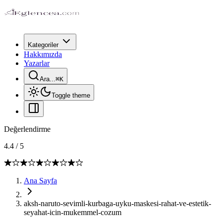
Kategoriler
Hakkımızda
Yazarlar
Ara...
⌘
K
Toggle theme
Değerlendirme
4.4
/
5
Ana Sayfa
aksh-naruto-sevimli-kurbaga-uyku-maskesi-rahat-ve-estetik-
seyahat-icin-mukemmel-cozum