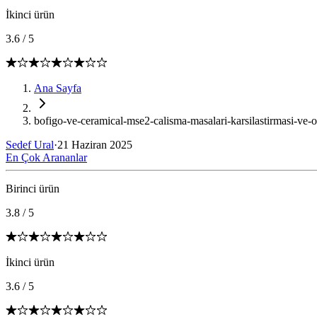
İkinci ürün
3.6
/
5
Ana Sayfa
bofigo-ve-ceramical-mse2-calisma-masalari-karsilastirmasi-ve-oz
Sedef Ural
·
21 Haziran 2025
En Çok Arananlar
Birinci ürün
3.8
/
5
İkinci ürün
3.6
/
5