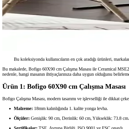
Bu koleksiyonda kullanıcıların en çok aradığı ürünleri, markalar
Bu makalede, Bofigo 60X90 cm Çalışma Masası ile Ceramical MSE2 Meta
nedenle, hangi masanın ihtiyaçlarınıza daha uygun olduğunu belirlemek 
Ürün 1: Bofigo 60X90 cm Çalışma Masası
Bofigo Çalışma Masası, modern tasarımı ve işlevselliği ile dikkat çeke
Malzeme:
18mm kalınlığında 1. kalite yonga levha.
Ölçüler:
Genişlik: 90 cm, Derinlik: 60 cm, Yükseklik: 73.8 cm
Sertifikalar:
TSE, Avrupa Birliği, ISO 9001 ve FSC onaylı.