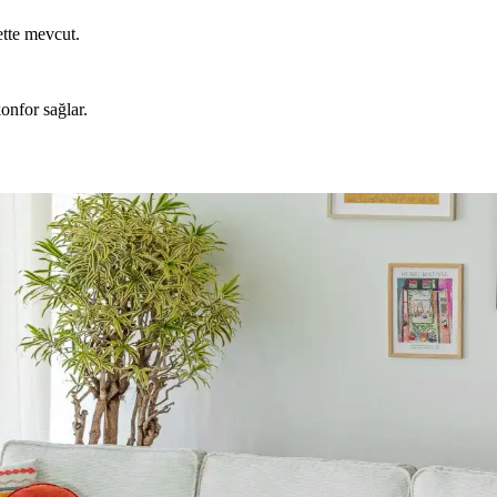
ette mevcut.
onfor sağlar.
rnatif Kullanım Alanları Hakkında Detaylı İnceleme
kabı ve banyo malzemeleri gibi farklı eşyaların düzenlenmesinde fonksiyo
um Prensipleriyle Mekan Tasarımı
n atmosferini belirler. 60/30/10 prensibi ve mobilyalarla uyum, yaşam a
ik Dengenin Sağlanması
ilya düzeni mekânın estetik ve fonksiyonel dengesini sağlar. Doğru duvar