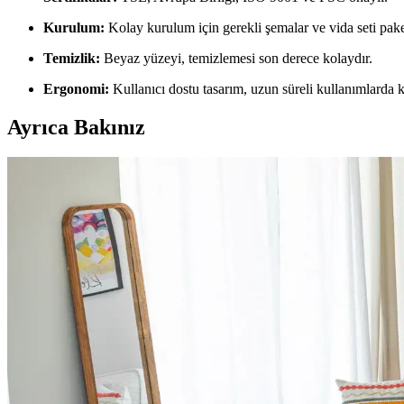
Kurulum:
Kolay kurulum için gerekli şemalar ve vida seti pak
Temizlik:
Beyaz yüzeyi, temizlemesi son derece kolaydır.
Ergonomi:
Kullanıcı dostu tasarım, uzun süreli kullanımlarda k
Ayrıca Bakınız
Dergi ve Gazete Tutucularının Fonksiyonları ve Alte
Dergi ve gazete tutucuları, basılı medyanın yanı sıra battaniye, ayak
genişletir.
Ev Dekorasyonunda Halı Seçimi: Renk Dengesi ve Uy
Ev dekorasyonunda halı seçimi, renk dengesi ve desen uyumu ile mekanı
Salon Duvar Düzenlemesinde Raf Kullanımı ve Estet
Salon duvarlarında rafların simetrik yerleşimi, aksesuar seçimi ve mob