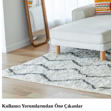
Giriş Holü Dekorasyonunda Estetik ve Fonksiyonellik
Giriş holü dekorasyonunda duvar kağıdı seçimi, mobilya düzeni ve zem
ABD'de USM Haller Modüler Mobilya Sistemlerine Uy
USM Haller modüler mobilyalarının yüksek fiyatları, ABD'de yerel ma
maliyetleri ve kullanıcı deneyimleri değerlendiriliyor.
Yeşil Kanepe Dekorasyonunda Renk Uyumu ve Mobily
Yeşil kanepe, odanın renk paleti ve mobilya düzeniyle uyum sağladığın
Küçük Toalet Odası Yenileme: Fonksiyonel ve Estetik
Küçük toalet odasının yenilenmesinde mobilya uyumu, ton sür ton desen
Küçük Oturma Odalarında Rahat Koltuk Yerleşimi ve
Küçük oturma odalarında rahat koltukların yerleşimi ve dekorasyonund
Kullanıcı Yorumlarından Öne Çıkanlar