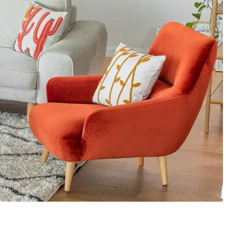
m ve neme karşı pratik çözümler önemlidir.
ik ve esnek alternatifler oluşturulmasına yol açıyor. Üretim
n estetiğini ve ferahlığını artırır.
ik halı tercihleri mekâna estetik ve fonksiyonellik katar.
seçimi ve aksesuar kullanımı mekânı hem konforlu hem şık kılar.