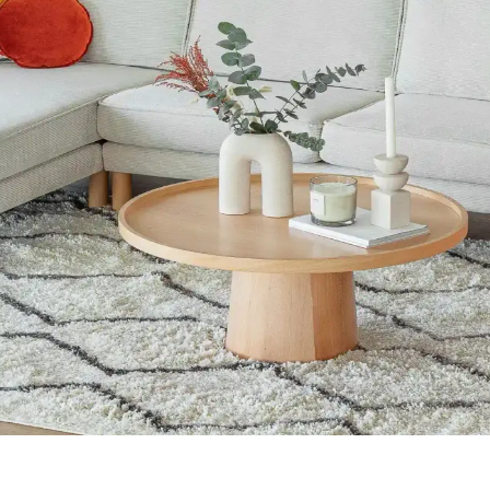
: Sahil Evi İçin Pratik Çözümler
in malzemeleri estetik ve fonksiyonelliği dengeler. Sahil evlerinde ku
umlu Alternatifler ve Üretim Değerlendirmesi
rangozlar ve yapı marketlerinden temin edilen uyumlu parçalarla ekonom
a Düzeniyle Mekan Estetiği
da dekorasyonda öne çıkar. Renk bütünlüğü ve mobilya yerleşimi, mekanı
 Tasarım Önerileri
ler ve aksesuar seçimi önemlidir. Uygun fiyatlı dolap boyama ve hijyen
 Dekorasyon Stratejileri
a fonksiyonellik ile estetiğin dengelenmesi önemlidir. Doğru mobilya 