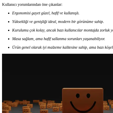
Kullanıcı yorumlarından öne çıkanlar:
Ergonomisi gayet güzel, hafif ve kullanışlı.
Yüksekliği ve genişliği ideal, modern bir görünüme sahip.
Kurulumu çok kolay, ancak bazı kullanıcılar montajda zorluk ya
Masa sağlam, ama hafif sallanma sorunları yaşanabiliyor.
Ürün genel olarak iyi malzeme kalitesine sahip, ama bazı köşele