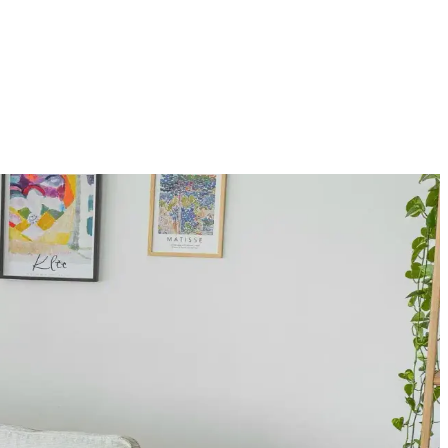
nel çözümler sunar. Malzeme ve boyut çeşitliliği kullanım alanlarını
lanına sıcaklık ve kişilik katar.
 rengi ve sanat eserleriyle ferah bir atmosfer oluşturulur.