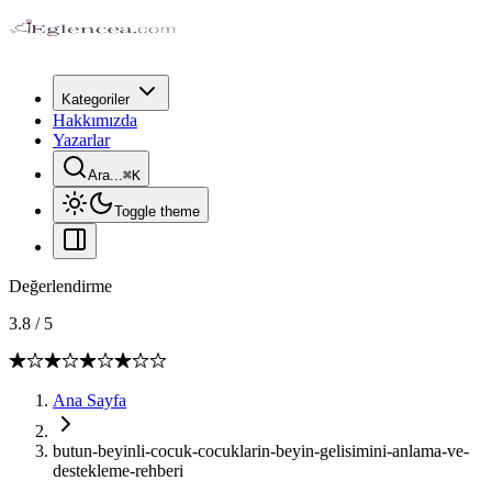
Kategoriler
Hakkımızda
Yazarlar
Ara...
⌘
K
Toggle theme
Değerlendirme
3.8
/
5
Ana Sayfa
butun-beyinli-cocuk-cocuklarin-beyin-gelisimini-anlama-ve-
destekleme-rehberi