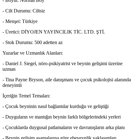
- Boyut: Normal Boy
- Cilt Durumu: Ciltsiz
- Menşei: Türkiye
- Üretici: DİYOJEN YAYINCILIK TİC. LTD. ŞTİ.
- Stok Durumu: 500 adetten az
Yazarlar ve Uzmanlık Alanları:
- Daniel J. Siegel, nöro-psikiyatrist ve beynin gelişimi üzerine
uzman
- Tina Payne Bryson, aile danışmanı ve çocuk psikolojisi alanında
deneyimli
İçeriğin Temel Temaları:
- Çocuk beyninin nasıl bağlantılar kurduğu ve geliştiği
- Duyguların ve mantığın beynin farklı bölgelerindeki yerleri
- Çocuklarda duygusal patlamaların ve davranışların arka planı
- Beynin gelişim aşamalarına göre ebeveynlik yaklaşımları