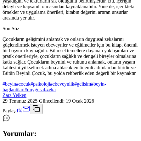
yaşadığını ve tekrarların sık olduğunu belirtmişlerdir. Bu, içeriğin
detaylı ve kapsamlı olmasından kaynaklanabilir. Yine de, içerikteki
örnekler ve uygulama önerileri, kitabın değerini artıran unsurlar
arasında yer alır.
Son Söz
Çocukların gelişimini anlamak ve onların duygusal zekalarını
güçlendirmek isteyen ebeveynler ve eğitimciler için bu kitap, önemli
bir başvuru kaynağıdır. Bilimsel temellere dayanan yaklaşımları ve
pratik önerileriyle, çocukların sağlıklı ve dengeli bireyler olmalarına
katkı sağlar. Çocukların beynini ve ruhunu anlamak, onların yaşam
kalitesini yükseltmek adına atılacak en önemli adımlardan biridir ve
Bütün Beyinli Çocuk, bu yolda rehberlik eden değerli bir kaynaktır.
#
beyin
#
cocuk
#
psikoloji
#
ebeveynlik
#
gelisim
#
beyin-
baglantilari
#
duygusal-zeka
Zara Yelken
29 Temmuz 2025
·
Güncellendi:
19 Ocak 2026
Paylaş:
f
𝕏
Yorumlar: