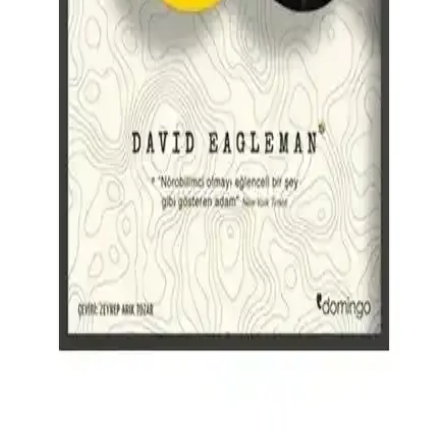
Pia Mater Nöro-Roman: Sinirbilim ve Psikolojiyi
Birleştiren Modern Edebiyat Eseri
Serkan Karaismailoğlu'nun kaleme aldığı Pia Mater, sinirbilim ve
psikolojiyi harmanlayan özgün bir nöro-roman. Beynin gizemlerini
ve insan ruhunun derinliklerini anlatan bu eser, bilim ve edebiyat
tutkunlarına hitap ediyor.
Bütün Beyinli Çocuk: Çocukların Beyin Gelişimini
Anlama ve Destekleme Rehberi
Bu rehber, çocukların beyin gelişimini bilimsel temellerle
açıklayarak ebeveynlere ve eğitimcilere pratik destek sağlar,
davranışların arkasındaki beyin mekanizmalarını anlamalarına
yardımcı olur.
Beynin Gizli Dünyası: Eagleman’ın Incognito
Kitabıyla Beyin İşleyişine Derin Bir Bakış
İnsan beyninin karmaşık yapısını ve bilinçdışı süreçlerin günlük
yaşamımıza etkisini keşfeden Eagleman’in Incognito kitabı, beynin
sırlarını anlamak için önemli bir rehberdir.