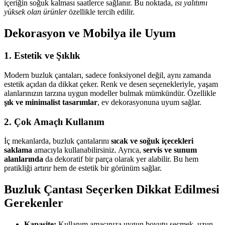
içeriğin soğuk kalması saatlerce sağlanır. Bu noktada,
ısı yalıtımı
yüksek olan ürünler
özellikle tercih edilir.
Dekorasyon ve Mobilya ile Uyum
1. Estetik ve Şıklık
Modern buzluk çantaları, sadece fonksiyonel değil, aynı zamanda
estetik açıdan da dikkat çeker. Renk ve desen seçenekleriyle, yaşam
alanlarınızın tarzına uygun modeller bulmak mümkündür. Özellikle
şık ve minimalist tasarımlar
, ev dekorasyonuna uyum sağlar.
2. Çok Amaçlı Kullanım
İç mekanlarda, buzluk çantalarını
sıcak ve soğuk içecekleri
saklama
amacıyla kullanabilirsiniz. Ayrıca,
servis ve sunum
alanlarında
da dekoratif bir parça olarak yer alabilir. Bu hem
pratikliği artırır hem de estetik bir görünüm sağlar.
Buzluk Çantası Seçerken Dikkat Edilmesi
Gerekenler
Kapasite:
Kullanım amacınıza uygun boyutu seçmek, uzun