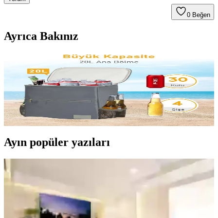
0
Beğen
Ayrıca Bakınız
Buzluk Çantaları: Dekorasyon ve Mobilya ile
Uyumlu Pratik Soğutucu Çözümler
Modern buzluk çantaları, estetik ve fonksiyonelliği bir arada sunar.
Taşınabilir, dayanıklı ve şık modellerle yaşam alanlarınızı ve dış
mekan etkinliklerinizi pratik hale getirin.
Ayın popüler yazıları