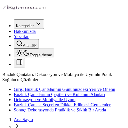
Kategoriler
Hakkımızda
Yazarlar
Ara...
⌘
K
Toggle theme
Buzluk Çantaları: Dekorasyon ve Mobilya ile Uyumlu Pratik
Soğutucu Çözümler
Giriş: Buzluk Çantalarının Günümüzdeki Yeri ve Önemi
Buzluk Çantalarının Çeşitleri ve Kullanım Alanları
Dekorasyon ve Mobilya ile Uyum
Buzluk Çantası Seçerken Dikkat Edilmesi Gerekenler
Sonuç: Dekorasyonda Pratiklik ve Şıklık Bir Arada
Ana Sayfa