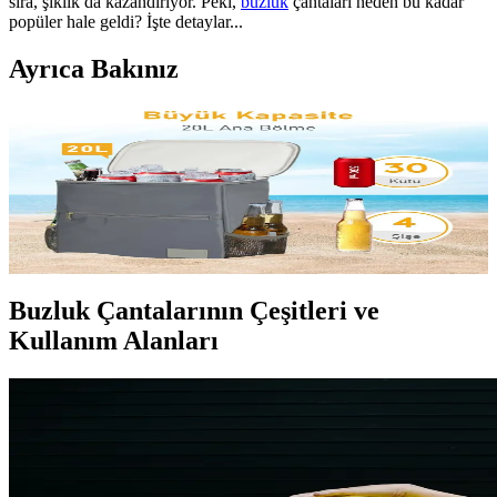
sıra, şıklık da kazandırıyor. Peki,
buzluk
çantaları neden bu kadar
popüler hale geldi? İşte detaylar...
Ayrıca Bakınız
Buzluk Çantaları: Dekorasyon ve Mobilya ile
Uyumlu Pratik Soğutucu Çözümler
Modern buzluk çantaları, estetik ve fonksiyonelliği bir arada sunar.
Taşınabilir, dayanıklı ve şık modellerle yaşam alanlarınızı ve dış
mekan etkinliklerinizi pratik hale getirin.
Buzluk Çantalarının Çeşitleri ve
Kullanım Alanları