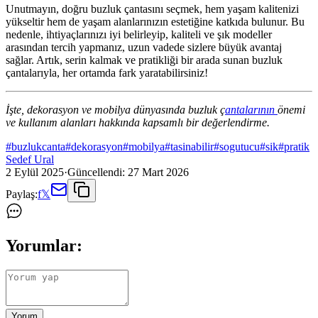
Unutmayın, doğru buzluk çantasını seçmek, hem yaşam kalitenizi
yükseltir hem de yaşam alanlarınızın estetiğine katkıda bulunur. Bu
nedenle, ihtiyaçlarınızı iyi belirleyip, kaliteli ve şık modeller
arasından tercih yapmanız, uzun vadede sizlere büyük avantaj
sağlar. Artık, serin kalmak ve pratikliği bir arada sunan buzluk
çantalarıyla, her ortamda fark yaratabilirsiniz!
İşte, dekorasyon ve mobilya dünyasında buzluk ç
antalarının
önemi
ve kullanım alanları hakkında kapsamlı bir değerlendirme.
#
buzlukcanta
#
dekorasyon
#
mobilya
#
tasinabilir
#
sogutucu
#
sik
#
pratik
Sedef Ural
2 Eylül 2025
·
Güncellendi:
27 Mart 2026
Paylaş:
f
𝕏
Yorumlar:
Yorum