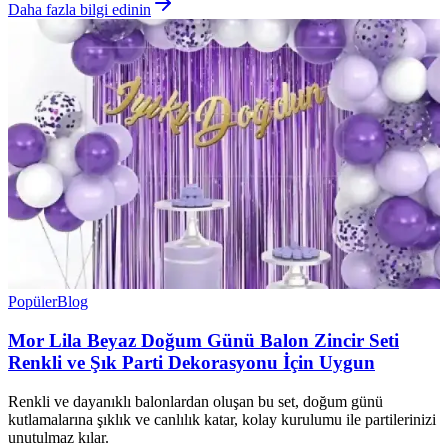
Daha fazla bilgi edinin
Popüler
Blog
Mor Lila Beyaz Doğum Günü Balon Zincir Seti
Renkli ve Şık Parti Dekorasyonu İçin Uygun
Renkli ve dayanıklı balonlardan oluşan bu set, doğum günü
kutlamalarına şıklık ve canlılık katar, kolay kurulumu ile partilerinizi
unutulmaz kılar.