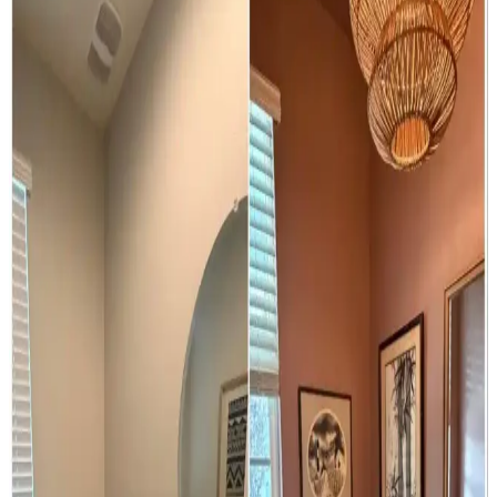
Küçük toalet odasının yenilenmesinde mobilya uyumu, ton sür ton
desenler ve aksesuar seçimi önemlidir. Uygun fiyatlı dolap boyama
ve hijyenik halı tercihleri mekâna estetik ve fonksiyonellik katar.
Banyo Lavabo Üstü Raf ve Pencere Dekorasyonu
İçin Fonksiyonel ve Estetik Çözümler
Banyoda lavabo üstü raf ve pencere alanı için nem ve ışık
koşullarına uygun bitkiler, aromaterapi ürünleri, vinil kaplamalar ve
doğal dekoratif objelerle estetik ve fonksiyonel çözümler
sunulmaktadır.
1920'ler Tarzı Banyo Yenileme: Tarihi Doku ve
Modern Tasarım Seçenekleri
1920'ler tarzı evlerde banyo yenileme sürecinde, özgün karo zemin
korunması ve krem metro seramik kullanımı ile tarihi doku
korunurken, mermer ve yeni karo seçenekleri modern ve lüks
alternatifler sunar.
Chicago'da Moody Stil Banyo Yenileme: Modern
Tasarım ve Fonksiyonel Çözümler