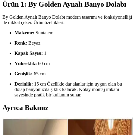
Ürün 1: By Golden Aynalı Banyo Dolabı
By Golden Aynalı Banyo Dolabı modern tasarımı ve fonksiyonelliği
ile dikkat çeker. Ürün özellikleri:
Malzeme:
Suntalem
Renk:
Beyaz
Kapak Sayısı:
1
Yükseklik:
60 cm
Genişlik:
65 cm
Derinlik:
15 cm Özellikle dar alanlar için uygun olan bu
dolap banyonuzda şıklık katacak. Kolay montaj imkanı
sayesinde pratik bir kullanım sunar.
Ayrıca Bakınız
Küçük Toalet Odası Yenileme: Fonksiyonel ve
Estetik Tasarım Önerileri