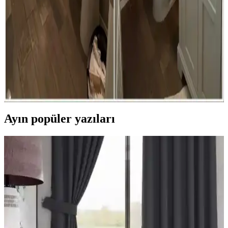
ürünlerle bu sorun aşılabilir, kalite ve dayanıklılık ise ön planda
tutulmalı.
Evde Banyo Yenileme: Bütçe Dostu Estetik ve
Fonksiyonel Tasarım Yaklaşımları
Evde banyo yenileme, doğru renk seçimi, özgün dekorasyon ve
fonksiyonel mobilyalarla sınırlı bütçede estetik ve kullanışlı
mekanlar yaratmayı mümkün kılar. Detaylar ve işçilik başarının
anahtarıdır.
Ayın popüler yazıları