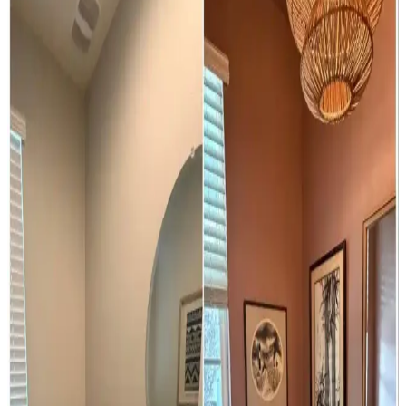
Küçük toalet odasının yenilenmesinde mobilya uyumu, ton sür ton
desenler ve aksesuar seçimi önemlidir. Uygun fiyatlı dolap boyama
ve hijyenik halı tercihleri mekâna estetik ve fonksiyonellik katar.
Banyo Lavabo Üstü Raf ve Pencere Dekorasyonu
İçin Fonksiyonel ve Estetik Çözümler
Banyoda lavabo üstü raf ve pencere alanı için nem ve ışık
koşullarına uygun bitkiler, aromaterapi ürünleri, vinil kaplamalar ve
doğal dekoratif objelerle estetik ve fonksiyonel çözümler
sunulmaktadır.
1920'ler Tarzı Banyo Yenileme: Tarihi Doku ve
Modern Tasarım Seçenekleri
1920'ler tarzı evlerde banyo yenileme sürecinde, özgün karo zemin
korunması ve krem metro seramik kullanımı ile tarihi doku
korunurken, mermer ve yeni karo seçenekleri modern ve lüks
alternatifler sunar.
Chicago'da Moody Stil Banyo Yenileme: Modern
Tasarım ve Fonksiyonel Çözümler