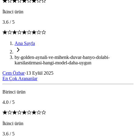
İkinci ürün
3.6
/
5
Ana Sayfa
by-golden-aynali-ve-mihenk-duvar-banyo-dolabi-
karsilastirmasi-hangi-model-daha-uygun
Cem Özbar
·
13 Eylül 2025
En Çok Arananlar
Birinci ürün
4.0
/
5
İkinci ürün
3.6
/
5