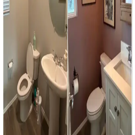
Chicago'da küçük ve penceresiz bir banyoda gerçekleştirilen moody
stil banyo yenileme projesi, koyu tonlar, özel tasarım lavabo ve
gömme raflarla estetik ve fonksiyonelliği bir araya getiriyor.
Banyoda Sarıdan Mor ve Yeşile Geçiş: Duvar Rengi
Seçiminde Uyum ve Estetik
Banyoda sarı ve turuncu tonlardan uzaklaşarak, sıcak mor ve yeşil
tonlarıyla uyumlu, ferah bir atmosfer yaratmak için duvar rengi
seçimi ve uyumlu aksesuarlar önemlidir.
Uygun Maliyetli Banyo Yenileme: Minimal
Müdahalelerle Estetik ve Fonksiyonel Çözümler
Minimal müdahalelerle yapılan banyo yenileme projeleri, düşük
maliyetle estetik ve fonksiyonel mekanlar sunar. Doğru ürün seçimi
ve renk uyumu ile küçük banyolar bile modernleşir.
Banyo Havlularında Renk ve Desen Çeşitliliği ile
Kalite Sorunları Üzerine Analiz
Banyo havlularında renk ve desen çeşitliliğinin azalması,
kullanıcıların stil arayışını zorlaştırıyor. Alternatif markalar ve