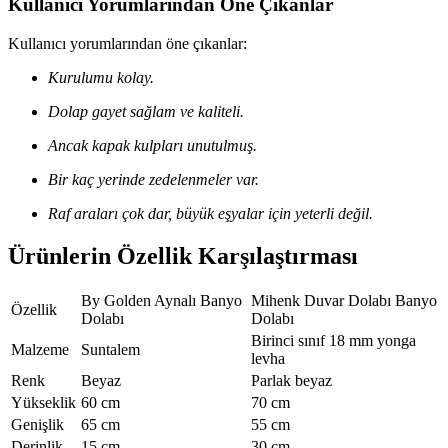
Kullanıcı Yorumlarından Öne Çıkanlar
Kullanıcı yorumlarından öne çıkanlar:
Kurulumu kolay.
Dolap gayet sağlam ve kaliteli.
Ancak kapak kulpları unutulmuş.
Bir kaç yerinde zedelenmeler var.
Raf araları çok dar, büyük eşyalar için yeterli değil.
Ürünlerin Özellik Karşılaştırması
By Golden Aynalı Banyo
Mihenk Duvar Dolabı Banyo
Özellik
Dolabı
Dolabı
Birinci sınıf 18 mm yonga
Malzeme
Suntalem
levha
Renk
Beyaz
Parlak beyaz
Yükseklik
60 cm
70 cm
Genişlik
65 cm
55 cm
Derinlik
15 cm
30 cm