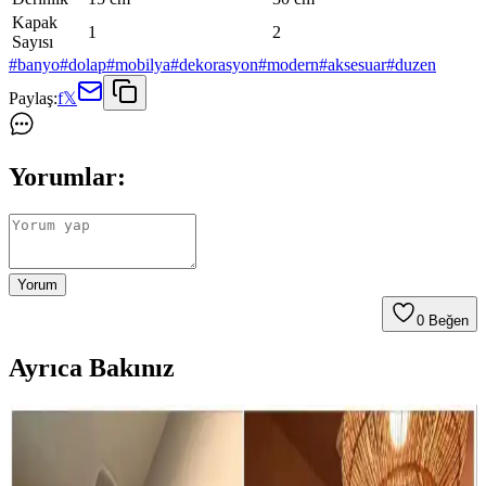
Kapak
1
2
Sayısı
#
banyo
#
dolap
#
mobilya
#
dekorasyon
#
modern
#
aksesuar
#
duzen
Paylaş:
f
𝕏
Yorumlar:
Yorum
0
Beğen
Ayrıca Bakınız
Küçük Toalet Odası Yenileme: Fonksiyonel ve
Estetik Tasarım Önerileri