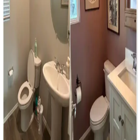
Chicago'da küçük ve penceresiz bir banyoda gerçekleştirilen moody
stil banyo yenileme projesi, koyu tonlar, özel tasarım lavabo ve
gömme raflarla estetik ve fonksiyonelliği bir araya getiriyor.
Banyoda Sarıdan Mor ve Yeşile Geçiş: Duvar Rengi
Seçiminde Uyum ve Estetik
Banyoda sarı ve turuncu tonlardan uzaklaşarak, sıcak mor ve yeşil
tonlarıyla uyumlu, ferah bir atmosfer yaratmak için duvar rengi
seçimi ve uyumlu aksesuarlar önemlidir.
Uygun Maliyetli Banyo Yenileme: Minimal
Müdahalelerle Estetik ve Fonksiyonel Çözümler
Minimal müdahalelerle yapılan banyo yenileme projeleri, düşük
maliyetle estetik ve fonksiyonel mekanlar sunar. Doğru ürün seçimi
ve renk uyumu ile küçük banyolar bile modernleşir.
Banyo Havlularında Renk ve Desen Çeşitliliği ile
Kalite Sorunları Üzerine Analiz
Banyo havlularında renk ve desen çeşitliliğinin azalması,