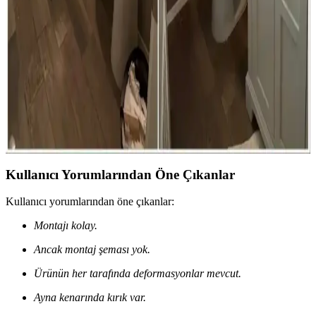
kullanıcıların stil arayışını zorlaştırıyor. Alternatif markalar ve
ürünlerle bu sorun aşılabilir, kalite ve dayanıklılık ise ön planda
tutulmalı.
Evde Banyo Yenileme: Bütçe Dostu Estetik ve
Fonksiyonel Tasarım Yaklaşımları
Evde banyo yenileme, doğru renk seçimi, özgün dekorasyon ve
fonksiyonel mobilyalarla sınırlı bütçede estetik ve kullanışlı
mekanlar yaratmayı mümkün kılar. Detaylar ve işçilik başarının
anahtarıdır.
Kullanıcı Yorumlarından Öne Çıkanlar
Kullanıcı yorumlarından öne çıkanlar:
Montajı kolay.
Ancak montaj şeması yok.
Ürünün her tarafında deformasyonlar mevcut.
Ayna kenarında kırık var.