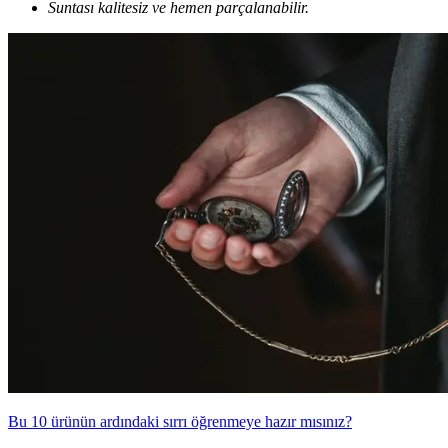
Suntası kalitesiz ve hemen parçalanabilir.
Bu 10 ürünün ardındaki sırrı öğrenmeye hazır mısınız?