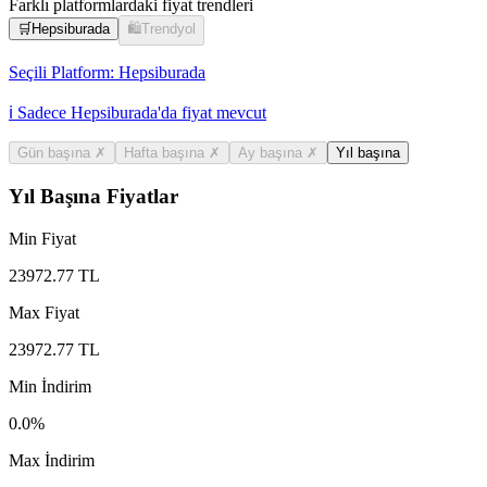
Farklı platformlardaki fiyat trendleri
🛒
Hepsiburada
🛍️
Trendyol
Seçili Platform:
Hepsiburada
ℹ️ Sadece Hepsiburada'da fiyat mevcut
Gün başına
✗
Hafta başına
✗
Ay başına
✗
Yıl başına
Yıl Başına Fiyatlar
Min Fiyat
23972.77
TL
Max Fiyat
23972.77
TL
Min İndirim
0.0
%
Max İndirim