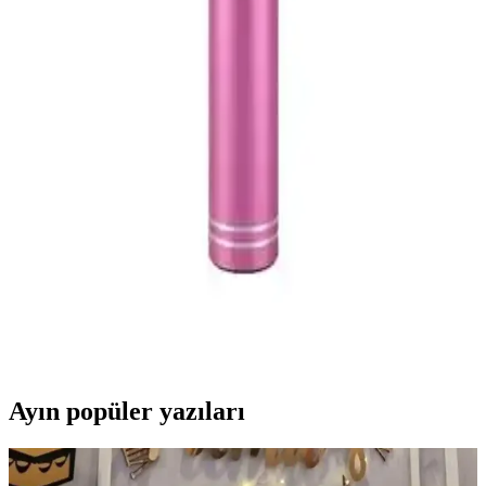
kullanıcı deneyimi karşılaştırmasıyla en uygun seçeneği bulun.
Snopy SN-MTK25 Siyah Akıllı Telefon ve Youtuber
Mikrofonu İncelemesi ve Kullanıcı Yorumları
Snopy SN-MTK25 mikrofonu, şık tasarımı ve uygun fiyatıyla içerik
üreticilerinin ilgisini çekiyor. Kullanıcılar ses kalitesi ve pratikliğiyle
öne çıkan bu mikrofonun avantajlarını ve sınırlamalarını detaylıca
inceledik.
Evervox EVR KRK 02 ve Tatu WS-858
Karşılaştırması: Hangi Karaoke Mikrofonu Daha
İyi
İki popüler karaoke mikrofonu Evervox EVR KRK 02 ve Tatu WS-
858 özellikleri ve kullanıcı yorumlarıyla karşılaştırılıyor, hangi
modelin ihtiyaçlara daha uygun olduğunu ortaya koyuyoruz.
Ayın popüler yazıları