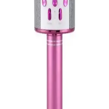
İki popüler karaoke mikrofonunu karşılaştırıyoruz: OKMORE ve
Tatu. Özellikleri, kullanıcı yorumları ve performans analizleri ile en
uygun mikrofonu belirlemenize yardımcı oluyoruz.
Rode NT1 Signature Serisi Pembe Stüdyo
Mikrofonu Profesyonel Ses Kaydı İçin Uygun
Seçenek
Rode NT1 Signature serisi pembe mikrofon, yüksek hassasiyetli
kapsülü, düşük gürültü seviyesi ve dayanıklı tasarımıyla profesyonel
stüdyo kayıtları için ideal seçimdir.
Karaoke Mikrofonları Karşılaştırması: OKMORE
ve Tatu WS-858 Özellikleri
OKMORE ve Tatu WS-858 mikrofonlarının tasarım, ses kalitesi ve
kullanıcı deneyimi karşılaştırmasıyla en uygun seçeneği bulun.
Snopy SN-MTK25 Siyah Akıllı Telefon ve Youtuber
Mikrofonu İncelemesi ve Kullanıcı Yorumları
Snopy SN-MTK25 mikrofonu, şık tasarımı ve uygun fiyatıyla içerik
üreticilerinin ilgisini çekiyor. Kullanıcılar ses kalitesi ve pratikliğiyle