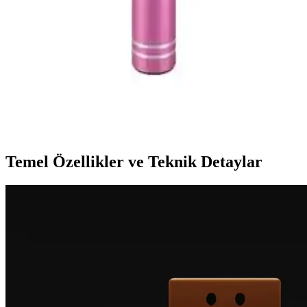
öne çıkan bu mikrofonun avantajlarını ve sınırlamalarını detaylıca
inceledik.
Evervox EVR KRK 02 ve Tatu WS-858
Karşılaştırması: Hangi Karaoke Mikrofonu Daha
İyi
İki popüler karaoke mikrofonu Evervox EVR KRK 02 ve Tatu WS-
858 özellikleri ve kullanıcı yorumlarıyla karşılaştırılıyor, hangi
modelin ihtiyaçlara daha uygun olduğunu ortaya koyuyoruz.
Temel Özellikler ve Teknik Detaylar