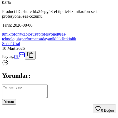
0.0
%
Product ID:
shure-blx24epg58-el-tipi-telsiz-mikrofon-seti-
profesyonel-ses-cozumu
Tarih:
2026-08-06
#
mikrofon
#
kablosuz
#
profesyonel
#
ses-
teknolojisi
#
performans
#
dayaniklilik
#
etkinlik
Sedef Ural
10 Mart 2026
Paylaş:
f
𝕏
Yorumlar:
Yorum
0
Beğen