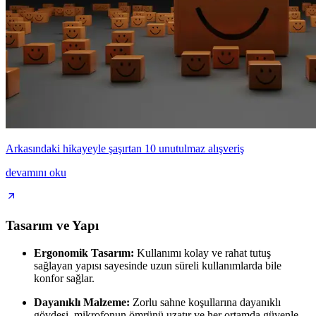
Arkasındaki hikayeyle şaşırtan 10 unutulmaz alışveriş
devamını oku
Tasarım ve Yapı
Ergonomik Tasarım:
Kullanımı kolay ve rahat tutuş
sağlayan yapısı sayesinde uzun süreli kullanımlarda bile
konfor sağlar.
Dayanıklı Malzeme:
Zorlu sahne koşullarına dayanıklı
gövdesi, mikrofonun ömrünü uzatır ve her ortamda güvenle