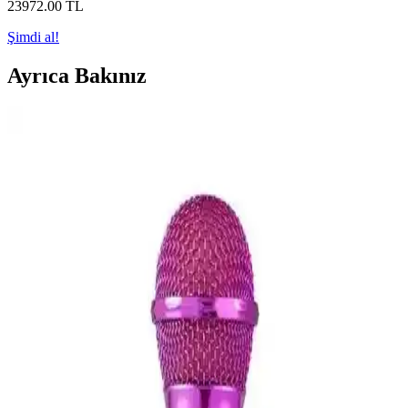
23972
.00
TL
Şimdi al!
Ayrıca Bakınız
Shure BLX24EPG58 El Tipi Telsiz Mikrofon Seti
Profesyonel Ses Çözümü
Shure BLX24EPG58 el tipi telsiz mikrofon seti, yüksek kaliteli ses,
dayanıklılık ve kolay kullanım ile profesyonel ve amatör
kullanıcıların tercihi oluyor.
Platoon PL-2452 Mini Yaka Mikrofonu Ses Kalitesi
ve Çoklu Bağlantı Özellikleriyle Öne Çıkıyor
Platoon PL-2452 mikrofon seti, şık tasarımı, yüksek ses kalitesi ve
çoklu girişleriyle profesyonel ve amatör kullanım için ideal.
Rode Smartlav+ Plus Mikrofonu: Profesyonel ve
Taşınabilir Ses Kaydı Çözümü