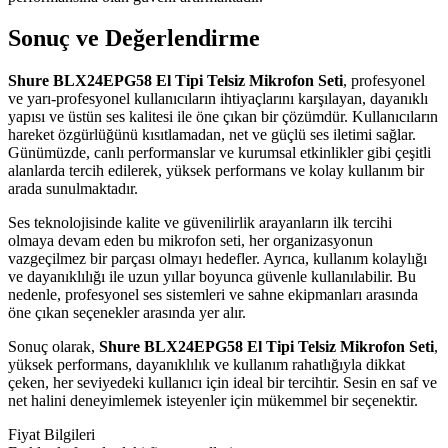
Sonuç ve Değerlendirme
Shure BLX24EPG58 El Tipi Telsiz Mikrofon Seti
, profesyonel
ve yarı-profesyonel kullanıcıların ihtiyaçlarını karşılayan, dayanıklı
yapısı ve üstün ses kalitesi ile öne çıkan bir çözümdür. Kullanıcıların
hareket özgürlüğünü kısıtlamadan, net ve güçlü ses iletimi sağlar.
Günümüzde, canlı performanslar ve kurumsal etkinlikler gibi çeşitli
alanlarda tercih edilerek, yüksek performans ve kolay kullanım bir
arada sunulmaktadır.
Ses teknolojisinde kalite ve güvenilirlik arayanların ilk tercihi
olmaya devam eden bu mikrofon seti, her organizasyonun
vazgeçilmez bir parçası olmayı hedefler. Ayrıca, kullanım kolaylığı
ve dayanıklılığı ile uzun yıllar boyunca güvenle kullanılabilir. Bu
nedenle, profesyonel ses sistemleri ve sahne ekipmanları arasında
öne çıkan seçenekler arasında yer alır.
Sonuç olarak,
Shure BLX24EPG58 El Tipi Telsiz Mikrofon Seti
,
yüksek performans, dayanıklılık ve kullanım rahatlığıyla dikkat
çeken, her seviyedeki kullanıcı için ideal bir tercihtir. Sesin en saf ve
net halini deneyimlemek isteyenler için mükemmel bir seçenektir.
Fiyat Bilgileri