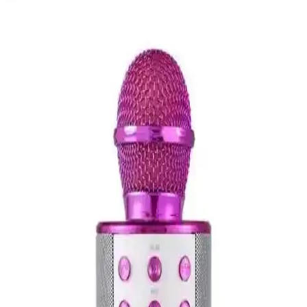
Shure BLX24EPG58 El Tipi Telsiz Mikrofon Seti
Profesyonel Ses Çözümü
Shure BLX24EPG58 el tipi telsiz mikrofon seti, yüksek kaliteli ses,
dayanıklılık ve kolay kullanım ile profesyonel ve amatör
kullanıcıların tercihi oluyor.
Platoon PL-2452 Mini Yaka Mikrofonu Ses Kalitesi
ve Çoklu Bağlantı Özellikleriyle Öne Çıkıyor
Platoon PL-2452 mikrofon seti, şık tasarımı, yüksek ses kalitesi ve
çoklu girişleriyle profesyonel ve amatör kullanım için ideal.
Rode Smartlav+ Plus Mikrofonu: Profesyonel ve
Taşınabilir Ses Kaydı Çözümü
Rode Smartlav+ Plus, yüksek kaliteli ses kaydı sağlayan taşınabilir
yaka mikrofonudur. Kompakt tasarımı ve dayanıklı yapısıyla hareket
halinde ve profesyonel çekimlerde ideal çözümdür.
OKMORE ve Tatu Karoake Mikrofonlarının
Detaylı Karşılaştırması ve Seçim Rehberi