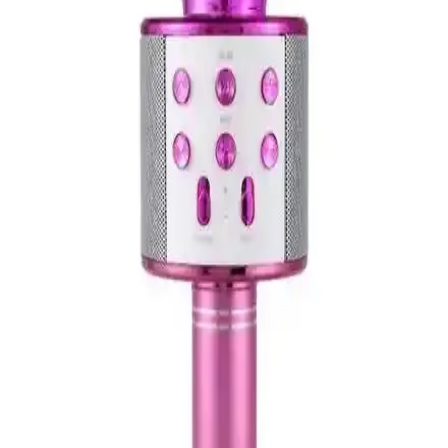
Rode Smartlav+ Plus, yüksek kaliteli ses kaydı sağlayan taşınabilir
yaka mikrofonudur. Kompakt tasarımı ve dayanıklı yapısıyla hareket
halinde ve profesyonel çekimlerde ideal çözümdür.
OKMORE ve Tatu Karoake Mikrofonlarının
Detaylı Karşılaştırması ve Seçim Rehberi
İki popüler karaoke mikrofonunu karşılaştırıyoruz: OKMORE ve
Tatu. Özellikleri, kullanıcı yorumları ve performans analizleri ile en
uygun mikrofonu belirlemenize yardımcı oluyoruz.
Rode NT1 Signature Serisi Pembe Stüdyo
Mikrofonu Profesyonel Ses Kaydı İçin Uygun
Seçenek
Rode NT1 Signature serisi pembe mikrofon, yüksek hassasiyetli
kapsülü, düşük gürültü seviyesi ve dayanıklı tasarımıyla profesyonel
stüdyo kayıtları için ideal seçimdir.
Karaoke Mikrofonları Karşılaştırması: OKMORE
ve Tatu WS-858 Özellikleri
OKMORE ve Tatu WS-858 mikrofonlarının tasarım, ses kalitesi ve