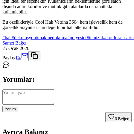
için ideal bir seçenektir. Kullanıcıların beklentilerine göre salon
dışında antre koridor ve mutfak gibi alanlarda da rahatlıkla
kullanılabilir.
Bu özellikleriyle Cool Halı Vetrina 3604 hem işlevsellik hem de
görsellik arayanlar için değerli bir halı alternatifidir.
#
hali
#
dekorasyon
#
makinedokuma
#
polyester
#
temizlik
#
konfor
#
tasari
Samet Bağcı
25 Ocak 2026
Paylaş:
f
𝕏
Yorumlar:
Yorum
0
Beğen
Ayrıca Bakınız