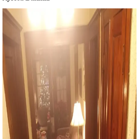
Ev Dekorasyonunda Halı Seçimi: Renk Dengesi ve
Uyum Prensipleriyle Mekan Tasarımı
Ev dekorasyonunda halı seçimi, renk dengesi ve desen uyumu ile
mekanın atmosferini belirler. 60/30/10 prensibi ve mobilyalarla
uyum, yaşam alanına sıcaklık ve kişilik katar.
Sherwin Williams Cream & Sugar Duvar Rengine
Uyumlu Perde Seçimi ve Ton Çakışması Önleme
Yöntemleri
Sherwin Williams Cream & Sugar duvar rengine sahip odalarda
perde seçimi, halı ve dekorasyonla uyumlu tonlarda yapılmalı. Pinch
pleat model perdeler estetik görünüm sağlar ve ton çakışmasını
önler.
Maximalist ve Fantastik Bebek Odası İçin Uyumlu
Halı ve Perde Seçimi Rehberi
Maximalist bebek odası tasarımında halı ve perde seçimi, renk
uyumu, desen dengesi, temizlik kolaylığı ve bebeğin gelişimi göz