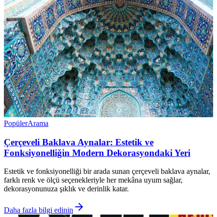
Popüler
Arama
Çerçeveli Baklava Aynalar: Estetik ve
Fonksiyonelliğin Modern Dekorasyondaki Yeri
Estetik ve fonksiyonelliği bir arada sunan çerçeveli baklava aynalar,
farklı renk ve ölçü seçenekleriyle her mekâna uyum sağlar,
dekorasyonunuza şıklık ve derinlik katar.
Daha fazla bilgi edinin