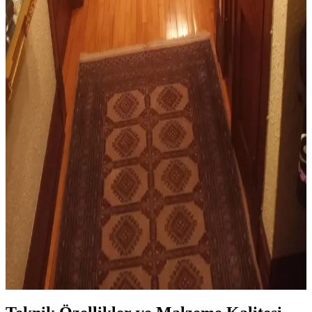
Resmi Oturma Odalarında Halı Seçimi: Estetik ve
Fonksiyonellik İçin Doğru Tercihler
Resmi oturma odalarında halı seçimi, mekânın estetiği ve
fonksiyonelliği için önemlidir. Beyaz ve nötr zeminlerde sıcaklık
katan, klasik ve kaliteli halılar tercih edilmelidir.
Yemek Odası Halısı Seçiminde Tasarım, Boyut ve
Malzeme Kriterleri
Yemek odasında halı seçimi, boyut, renk, malzeme ve tasarım
uyumu gibi faktörlerle mekanın fonksiyonelliğini ve estetiğini
etkiler. Kullanıcı tercihleri de seçimde önemli rol oynar.
Koridor Halısı Seçiminde Doğru Uzunluk ve
Genişlik Ölçütleriyle Estetik ve Fonksiyonellik
Koridor halısı seçiminde doğru uzunluk ve genişlik, estetik denge ve
kullanım rahatlığı sağlar. Yanlarda boşluk bırakmak ve kapı
eşiklerine uygun uzunluk tercih edilmelidir.