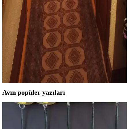
Yemek Odası Halısı Seçiminde Tasarım, Boyut ve
Malzeme Kriterleri
Yemek odasında halı seçimi, boyut, renk, malzeme ve tasarım
uyumu gibi faktörlerle mekanın fonksiyonelliğini ve estetiğini
etkiler. Kullanıcı tercihleri de seçimde önemli rol oynar.
Koridor Halısı Seçiminde Doğru Uzunluk ve
Genişlik Ölçütleriyle Estetik ve Fonksiyonellik
Koridor halısı seçiminde doğru uzunluk ve genişlik, estetik denge ve
kullanım rahatlığı sağlar. Yanlarda boşluk bırakmak ve kapı
eşiklerine uygun uzunluk tercih edilmelidir.
Ayın popüler yazıları