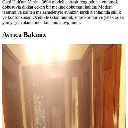
Cool Halı'nın Vetrina 3604 modeli antrasit renginde ve yumuşak
dokusuyla dikkat çeken bir makine dokuması halıdır. Modern
tasarımı ve kaliteli malzemeleriyle evinizin farklı alanlarında şıklık
ve konfor sunar. Özellikle salon mutfak antre koridor ve yatak odası
gibi yaşam alanlarında kullanıma uygundur.
Ayrıca Bakınız
Ev Dekorasyonunda Halı Seçimi: Renk Dengesi ve
Uyum Prensipleriyle Mekan Tasarımı
Ev dekorasyonunda halı seçimi, renk dengesi ve desen uyumu ile
mekanın atmosferini belirler. 60/30/10 prensibi ve mobilyalarla
uyum, yaşam alanına sıcaklık ve kişilik katar.
Sherwin Williams Cream & Sugar Duvar Rengine
Uyumlu Perde Seçimi ve Ton Çakışması Önleme
Yöntemleri
Sherwin Williams Cream & Sugar duvar rengine sahip odalarda
perde seçimi, halı ve dekorasyonla uyumlu tonlarda yapılmalı. Pinch
pleat model perdeler estetik görünüm sağlar ve ton çakışmasını