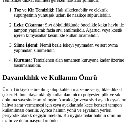
Temizlikte dikkat edilmesi gereken noktalar şunlardır:
Toz ve Kir Temizliği:
Halı silkelenebilir ve elektrik
süpürgesinin yumuşak uçları ile nazikçe süpürülebilir.
Leke Çıkarma:
Sıvı döküldüğünde öncelikle kağıt havlu ile
tampon yapılarak fazla sıvı emilmelidir. Ağartıcı veya kostik
içeren kimyasallar kesinlikle kullanılmamalıdır.
Silme İşlemi:
Nemli bezle lekeyi yaymadan ve sert ovma
yapmadan silinmelidir.
Kuruma:
Temizlenen alan tamamen kuruyana kadar üzerine
basılmamalıdır.
Dayanıklılık ve Kullanım Ömrü
Ürün Türkiye'de üretilmiş olup kaliteli malzeme ve işçilikle dikkat
çeker. Halının dayanıklılığı kullanılan micro polyester iplik ve sık
dokuma sayesinde artırılmıştır. Ancak ağır veya sivri ayaklı eşyaların
halıya zarar vermemesi için eşya ayaklarında keçe benzeri tampon
kullanılması önerilir. Ayrıca halının yönü ve eşyaların yerleri
periyodik olarak değiştirilmelidir. Bu uygulamalar halının ömrünü
uzatır ve deformasyonları önler.