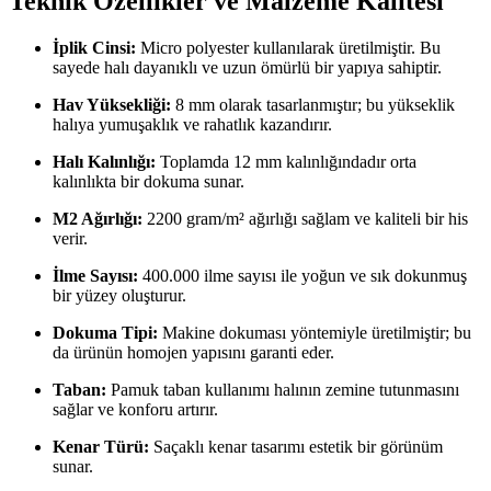
Teknik Özellikler ve Malzeme Kalitesi
İplik Cinsi:
Micro polyester kullanılarak üretilmiştir. Bu
sayede halı dayanıklı ve uzun ömürlü bir yapıya sahiptir.
Hav Yüksekliği:
8 mm olarak tasarlanmıştır; bu yükseklik
halıya yumuşaklık ve rahatlık kazandırır.
Halı Kalınlığı:
Toplamda 12 mm kalınlığındadır orta
kalınlıkta bir dokuma sunar.
M2 Ağırlığı:
2200 gram/m² ağırlığı sağlam ve kaliteli bir his
verir.
İlme Sayısı:
400.000 ilme sayısı ile yoğun ve sık dokunmuş
bir yüzey oluşturur.
Dokuma Tipi:
Makine dokuması yöntemiyle üretilmiştir; bu
da ürünün homojen yapısını garanti eder.
Taban:
Pamuk taban kullanımı halının zemine tutunmasını
sağlar ve konforu artırır.
Kenar Türü:
Saçaklı kenar tasarımı estetik bir görünüm
sunar.