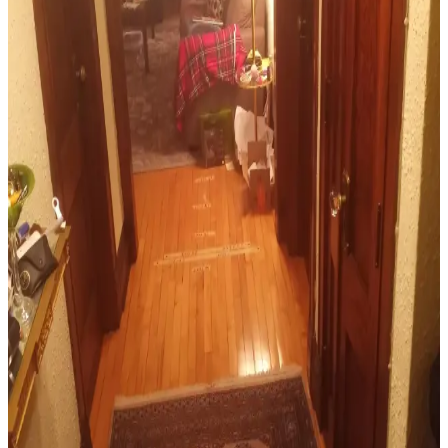
önünde bulundurularak yapılmalıdır. Aydınlatmada güvenli tavan
vantilatörleri tercih edilmelidir.
Salon Dekorasyonunda Halı, Mobilya ve Duvar
Düzenlemeleriyle Sıcak Mekân Yaratma
Salon dekorasyonunda doğru halı seçimi, mobilya yerleşimi ve
duvar aksesuarlarıyla sıcak ve kullanışlı bir yaşam alanı yaratmanın
yolları anlatılıyor.
Yemek Odası Dekorasyonunda Halı ve Aksesuar
Seçimi İçin Pratik İpuçları
Yemek odasında halı seçimi, boyut, renk ve malzeme uyumu ile
aksesuar düzenlemesi dekorasyonun estetik ve fonksiyonel yönlerini
belirler. Doğru seçimler mekâna konfor ve görsel denge katar.
Resmi Oturma Odalarında Halı Seçimi: Estetik ve
Fonksiyonellik İçin Doğru Tercihler
Resmi oturma odalarında halı seçimi, mekânın estetiği ve
fonksiyonelliği için önemlidir. Beyaz ve nötr zeminlerde sıcaklık
katan, klasik ve kaliteli halılar tercih edilmelidir.