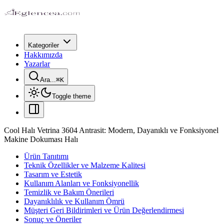
Kategoriler
Hakkımızda
Yazarlar
Ara...
⌘
K
Toggle theme
Cool Halı Vetrina 3604 Antrasit: Modern, Dayanıklı ve Fonksiyonel
Makine Dokuması Halı
Ürün Tanıtımı
Teknik Özellikler ve Malzeme Kalitesi
Tasarım ve Estetik
Kullanım Alanları ve Fonksiyonellik
Temizlik ve Bakım Önerileri
Dayanıklılık ve Kullanım Ömrü
Müşteri Geri Bildirimleri ve Ürün Değerlendirmesi
Sonuç ve Öneriler