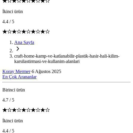
İkinci ürün
4.4
/
5
Ana Sayfa
craft-home-kamp-ve-katlanabilir-plastik-hasir-hali-kilim-
karsilastirmasi-ve-kullanim-alanlari
Koray Mermer
·
6 Ağustos 2025
En Çok Arananlar
Birinci ürün
4.7
/
5
İkinci ürün
4.4
/
5