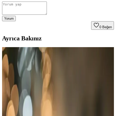
Yorum
0
Beğen
Ayrıca Bakınız
Katlanabilir Plastik Hasır Kilim ve Melaris Kamp ve
Plaj Halısı Karşılaştırması
İki popüler katlanabilir hasır kilim ürününü detaylı karşılaştırıyoruz.
Hafif, dayanıklı ve çok amaçlı kullanımıyla öne çıkan bu ürünler,
kamp, plaj ve bahçe aktivitelerinde pratik çözümler sunuyor.
ACY STORE'nin Dış Mekan Kullanımı İçin İki
Popüler Hasır Kilim Ürününün Karşılaştırması
ACY STORE'nin katlanabilir plastik hasır kilimi ve geniş piknik
hasırı, pratiklik ve dayanıklılık sunar. Kamp, bahçe ve plajda rahat
kullanım için ideal seçenekler, farklı özellikler ve fiyat aralıklarıyla