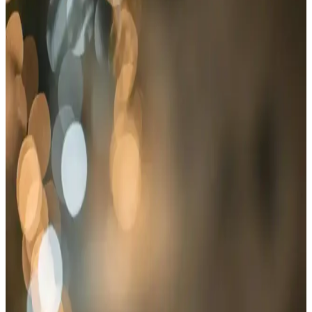
Katlanabilir Plastik Hasır Kilim ve Melaris Kamp ve
Plaj Halısı Karşılaştırması
İki popüler katlanabilir hasır kilim ürününü detaylı karşılaştırıyoruz.
Hafif, dayanıklı ve çok amaçlı kullanımıyla öne çıkan bu ürünler,
kamp, plaj ve bahçe aktivitelerinde pratik çözümler sunuyor.
ACY STORE'nin Dış Mekan Kullanımı İçin İki
Popüler Hasır Kilim Ürününün Karşılaştırması
ACY STORE'nin katlanabilir plastik hasır kilimi ve geniş piknik
hasırı, pratiklik ve dayanıklılık sunar. Kamp, bahçe ve plajda rahat
kullanım için ideal seçenekler, farklı özellikler ve fiyat aralıklarıyla
karşınıza çıkar.
Craft Home Kamp ve Katlanabilir Plastik Hasır
Halı Kilim Karşılaştırması ve Kullanım Alanları
Craft Home'un kamp ve katlanabilir hasır halıları, doğa dostu
malzemeleri ve pratik kullanımıyla öne çıkıyor. Bu karşılaştırma,
ihtiyaçlarınıza en uygun modeli seçmenize yardımcı olacak detayları
içeriyor.