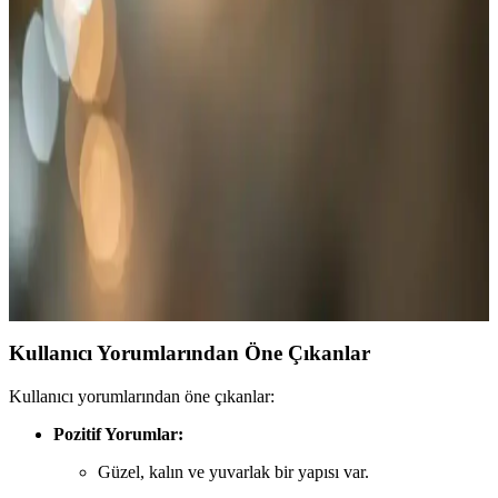
Dış Mekan Kullanımı İçin En İyi Katlanabilir Hasır
Kilimler Karşılaştırması
İki farklı katlanabilir hasır kilim modelini karşılaştırıyoruz. ACY
STORE ve Craft Home ürünleri, dış mekan kullanımı, dayanıklılık
ve kullanıcı memnuniyeti açısından detaylı analiz edilerek,
ihtiyaçlarınıza uygun en iyi seçeneği bulmanıza yardımcı olur.
Hasır Kilim Fiyatları ve Modelleri: Doğal ve
Ekonomik Dekorasyon Çözümleri
Hasır kilimler, doğal görünüm ve uygun fiyatlarıyla iç ve dış
mekanlarda şıklık ve fonksiyonellik sağlar. Çeşitli modeller ve fiyat
seçenekleriyle dekorasyonunuza doğal bir atmosfer katın.
Kullanıcı Yorumlarından Öne Çıkanlar
Kullanıcı yorumlarından öne çıkanlar:
Pozitif Yorumlar:
Güzel, kalın ve yuvarlak bir yapısı var.