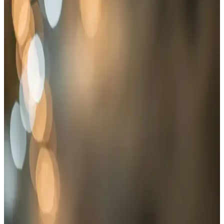
karşınıza çıkar.
Craft Home Kamp ve Katlanabilir Plastik Hasır
Halı Kilim Karşılaştırması ve Kullanım Alanları
Craft Home'un kamp ve katlanabilir hasır halıları, doğa dostu
malzemeleri ve pratik kullanımıyla öne çıkıyor. Bu karşılaştırma,
ihtiyaçlarınıza en uygun modeli seçmenize yardımcı olacak detayları
içeriyor.
Dış Mekan Kullanımı İçin En İyi Katlanabilir Hasır
Kilimler Karşılaştırması
İki farklı katlanabilir hasır kilim modelini karşılaştırıyoruz. ACY
STORE ve Craft Home ürünleri, dış mekan kullanımı, dayanıklılık
ve kullanıcı memnuniyeti açısından detaylı analiz edilerek,
ihtiyaçlarınıza uygun en iyi seçeneği bulmanıza yardımcı olur.
Hasır Kilim Fiyatları ve Modelleri: Doğal ve
Ekonomik Dekorasyon Çözümleri
Hasır kilimler, doğal görünüm ve uygun fiyatlarıyla iç ve dış
mekanlarda şıklık ve fonksiyonellik sağlar. Çeşitli modeller ve fiyat