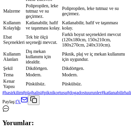
Polipropilen, leke
Polipropilen, leke tutmaz ve su
Malzeme
tutmaz ve su
geçirmez.
geçirmez.
Kullanım
Katlanabilir, hafif
Katlanabilir, hafif ve taşınması
Kolaylığı
ve taşınması kolay.
kolay.
Farklı boyut seçenekleri mevcut
Ebat
Tek bir ölçü
(120x180cm, 150x210cm,
Seçenekleri
seçeneği mevcut.
180x270cm, 240x310cm).
Dış mekan
Kullanım
Piknik, plaj ve iç mekan kullanımı
kullanımı için
Alanları
için uygundur.
idealdir.
Şekil
Dikdörtgen.
Dikdörtgen.
Tema
Modern.
Modern.
Kenar
Püskülsüz.
Püskülsüz.
Yapısı
#
hasirkilim
#
plajhalisi
#
piknikortusu
#
dogadostuurunler
#
katlanabilirhali
Paylaş:
f
𝕏
Yorumlar: