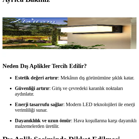
Dış Aplik Seçimi ve Kullanımıyla Dış Mekânlarda
Estetik ve Güvenlik Artırma
Dış aplikler, estetik ve fonksiyonellikleriyle dış mekânların
vazgeçilmez unsurlarıdır. Dayanıklı malzemeleri ve modern
teknolojileriyle güvenli ve şık aydınlatma sağlar.
Neden Dış Aplikler Tercih Edilir?
Estetik değeri artırır
: Mekânın dış görünümüne şıklık katar.
Güvenliği artırır
: Giriş ve çevredeki karanlık noktaları
aydınlatır.
Enerji tasarrufu sağlar
: Modern LED teknolojileri ile enerji
verimliliği sunar.
Dayanıklılık ve uzun ömür
: Hava koşullarına karşı dayanıklı
malzemelerden üretilir.