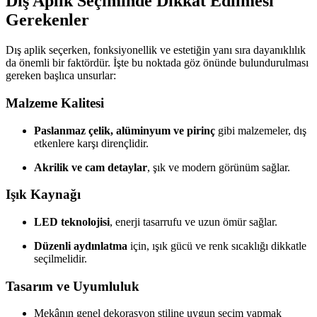
Dış Aplik Seçiminde Dikkat Edilmesi
Gerekenler
Dış aplik seçerken, fonksiyonellik ve estetiğin yanı sıra dayanıklılık
da önemli bir faktördür. İşte bu noktada göz önünde bulundurulması
gereken başlıca unsurlar:
Malzeme Kalitesi
Paslanmaz çelik, alüminyum ve pirinç
gibi malzemeler, dış
etkenlere karşı dirençlidir.
Akrilik ve cam detaylar
, şık ve modern görünüm sağlar.
Işık Kaynağı
LED teknolojisi
, enerji tasarrufu ve uzun ömür sağlar.
Düzenli aydınlatma
için, ışık gücü ve renk sıcaklığı dikkatle
seçilmelidir.
Tasarım ve Uyumluluk
Mekânın genel dekorasyon stiline uygun seçim yapmak